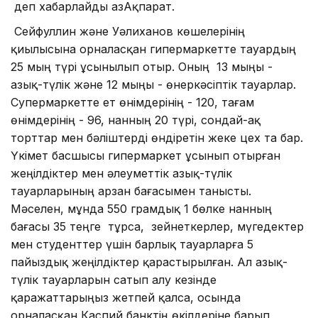
деп хабарлайды ҚазАқпарат.
Сейфуллин және Уәлиханов көшелерінің
қиылысына орналасқан гипермаркетте тауардың
25 мың түрі ұсынылып отыр. Оның 13 мыңы -
азық-түлік және 12 мыңы - өнеркәсіптік тауарлар.
Супермаркетте ет өнімдерінің - 120, тағам
өнімдерінің - 96, нанның 20 түрі, сондай-ақ
торттар мен бәліштерді өндіретін жеке цех та бар.
Үкімет басшысы гипермаркет ұсынып отырған
жеңілдіктер мен әлеуметтік азық-түлік
тауарларының арзан бағасымен танысты.
Мәселен, мұнда 550 грамдық 1 бөлке нанның
бағасы 35 теңге тұрса, зейнеткерлер, мүгедектер
мен студенттер үшін барлық тауарларға 5
пайыздық жеңілдіктер қарастырылған. Ал азық-
түлік тауарларын сатып алу кезінде
қаражаттарыңыз жетпей қалса, осында
орналасқан Каспий банктің өкілдеріне барып,