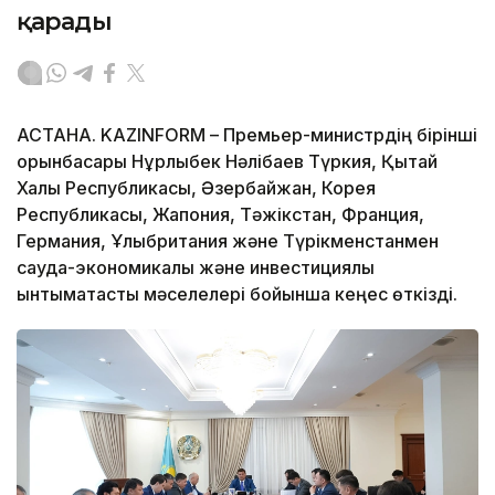
қарады
АСТАНА. KAZINFORM – Премьер-министрдің бірінші
орынбасары Нұрлыбек Нәлібаев Түркия, Қытай
Халық Республикасы, Әзербайжан, Корея
Республикасы, Жапония, Тәжікстан, Франция,
Германия, Ұлыбритания және Түрікменстанмен
сауда-экономикалық және инвестициялық
ынтымақтастық мәселелері бойынша кеңес өткізді.