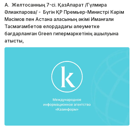
А. Желтоқсанның 7-сі. ҚазАқпарат /Гүлмира
Әлиакпарова/ - Бүгін ҚР Премьер-Министрі Кәрім
Мәсімов пен Астана қаласының әкімі Иманғали
Тасмағамбетов елордадағы әлеуметке
бағдарланған Green гипермаркетінің ашылуына
қатысты,