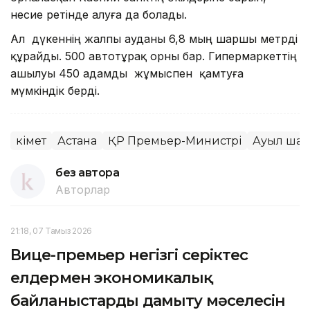
несие ретінде алуға да болады.
Ал дүкеннің жалпы ауданы 6,8 мың шаршы метрді
құрайды. 500 автотұрақ орны бар. Гипермаркеттің
ашылуы 450 адамды жұмыспен қамтуға
мүмкіндік берді.
Үкімет
Астана
ҚР Премьер-Министрі
Ауыл ша
без автора
Авторлар
21:18, 07 Тамыз 2026
Вице-премьер негізгі серіктес
елдермен экономикалық
байланыстарды дамыту мәселесін