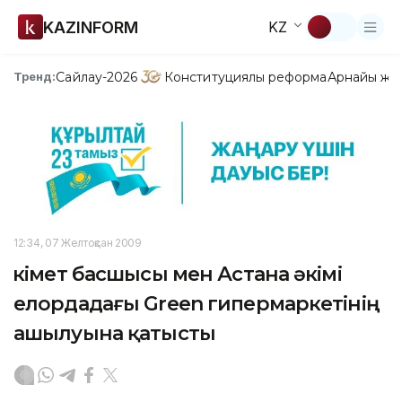
KAZINFORM
KZ
Сайлау-2026
Конституциялық реформа
Арнайы жо
Тренд:
12:34, 07 Желтоқсан 2009
Үкімет басшысы мен Астана әкімі
елордадағы Green гипермаркетінің
ашылуына қатысты