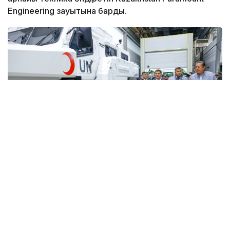
Engineering зауытына барды.
Фото: Солтан Жексенбеков/ Kazinform
Кәсіпорында Arlan және Alan-2 броньдалған
дөңгелекті машиналары, Barys жауынгерлік
броньды көлігінің 4×4, 6×6 және 8×8 өлшеміндегі