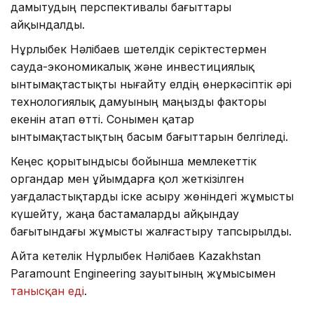
дамытудың перспективалы бағыттары
айқындалды.
Нұрлыбек Нәлібаев шетелдік серіктестермен
сауда-экономикалық және инвестициялық
ынтымақтастықты нығайту елдің өнеркәсіптік әрі
технологиялық дамуының маңызды факторы
екенін атап өтті. Сонымен қатар
ынтымақтастықтың басым бағыттарын белгіледі.
Кеңес қорытындысы бойынша мемлекеттік
органдар мен ұйымдарға қол жеткізілген
уағдаластықтарды іске асыру жөніндегі жұмысты
күшейту, жаңа бастамаларды айқындау
бағытындағы жұмысты жалғастыру тапсырылды.
Айта кетелік Нұрлыбек Нәлібаев Kazakhstan
Paramount Engineering зауытының жұмысымен
танысқан еді
.