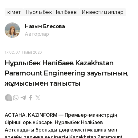
Үкімет
Нұрлыбек Нәлібаев
Инвестициялар
Назым Бөлесова
Авторлар
17:02, 07 Тамыз 2026
Нұрлыбек Нәлібаев Kazakhstan
Paramount Engineering зауытының
жұмысымен танысты
АСТАНА. KAZINFORM — Премьер-министрдің
бірінші орынбасары Нұрлыбек Нәлібаев
Астанадағы броньды дөңгелекті машина мен
арнайы техника өндіретін Kazakhstan Paramount