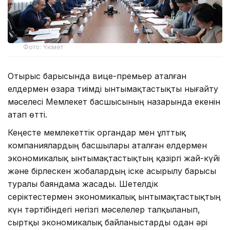
Фото: Үкімет
Отырыс барысында вице-премьер аталған
елдермен өзара тиімді ынтымақтастықты нығайту
мәселесі Мемлекет басшысының назарында екенін
атап өтті.
Кеңесте мемлекеттік органдар мен ұлттық
компаниялардың басшылары аталған елдермен
экономикалық ынтымақтастықтың қазіргі жай-күйі
және бірлескен жобалардың іске асырылу барысы
туралы баяндама жасады. Шетелдік
серіктестермен экономикалық ынтымақтастықтың
күн тәртібіндегі негізгі мәселелер талқыланып,
сыртқы экономикалық байланыстарды одан әрі