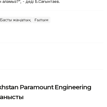
аламыз?", - деді Б.Сағынтаев.
Басты жаңалық
Ғылым
hstan Paramount Engineering
танысты