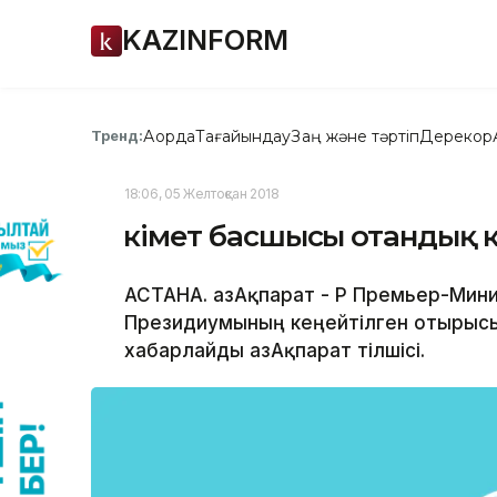
KAZINFORM
Ақорда
Тағайындау
Заң және тәртіп
Дерекқор
Тренд:
18:06, 05 Желтоқсан 2018
Үкімет басшысы отандық 
АСТАНА. ҚазАқпарат - ҚР Премьер-Ми
Президиумының кеңейтілген отырысын
xабарлайды ҚазАқпарат тілшісі.