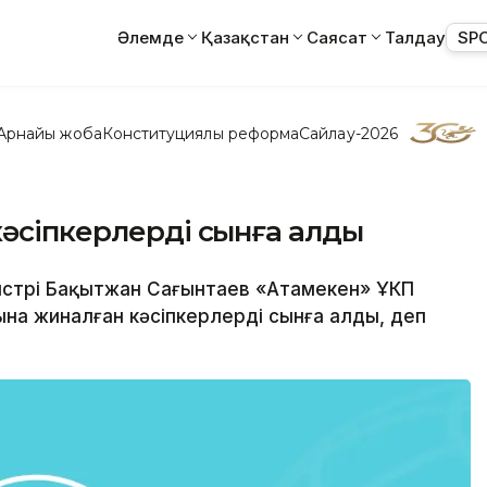
Әлемде
Қазақстан
Саясат
Талдау
SP
Арнайы жоба
Конституциялық реформа
Сайлау-2026
кәсіпкерлерді сынға алды
нистрі Бақытжан Сағынтаев «Атамекен» ҰКП
а жиналған кәсіпкерлерді сынға алды, деп