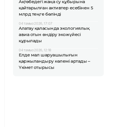
Ақтөбедегі жаңа су құбырына
қайтарылған активтер есебінен 5
млрд теңге бөлінді
04 тамыз 2026, 17:07
Алатау қаласында экологиялық
авиа отын өндіру экожүйесі
құрылады
04 тамыз 2026, 12:18
Елде мал шаруашылығын
қаржыландыру көлемі артады –
Үкімет отырысы