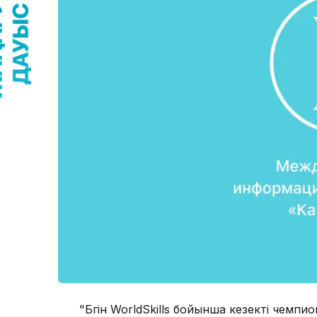
"Бүгін WorldSkills бойынша кезекті чемпи