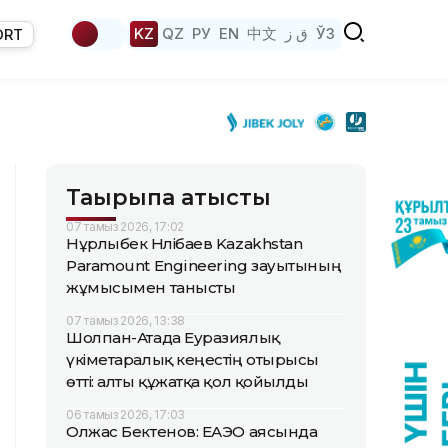
KZ
QZ
РУ
EN
中文
ق ز
ЎЗ
ORT
Тақырыпқа қатысты
07 тамыз 2026, 17:02
Нұрлыбек Нәлібаев Kazakhstan
Paramount Engineering зауытының
жұмысымен танысты
07 тамыз 2026, 13:38
Шолпан-Атада Еуразиялық
үкіметаралық кеңестің отырысы
өтті: алты құжатқа қол қойылды
06 тамыз 2026, 17:03
Олжас Бектенов: ЕАЭО аясында