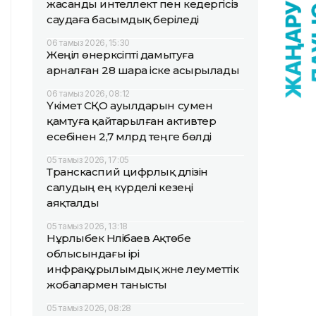
жасанды интеллект пен кедергісіз
саудаға басымдық беріледі
06 тамыз 2026, 15:30
Жеңіл өнеркәсіпті дамытуға
арналған 28 шара іске асырылады
06 тамыз 2026, 08:12
Үкімет СҚО ауылдарын сумен
қамтуға қайтарылған активтер
есебінен 2,7 млрд теңге бөлді
05 тамыз 2026, 17:05
Транскаспий цифрлық дәлізін
салудың ең күрделі кезеңі
аяқталды
05 тамыз 2026, 13:18
Нұрлыбек Нәлібаев Ақтөбе
облысындағы ірі
инфрақұрылымдық және әлеуметтік
жобалармен танысты
05 тамыз 2026, 08:28