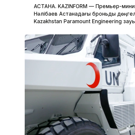
АСТАНА. KAZINFORM — Премьер-минис
Нәлібаев Астанадағы броньды дөңгел
Kazakhstan Paramount Engineering за