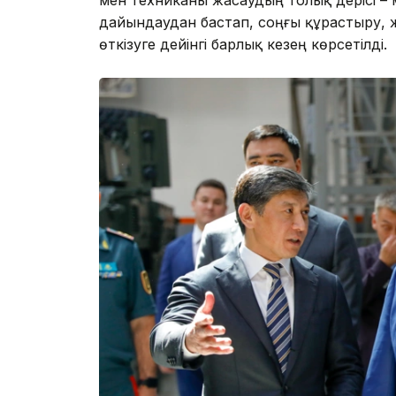
дайындаудан бастап, соңғы құрастыру, жү
өткізуге дейінгі барлық кезең көрсетілді.