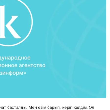
онат басталды. Мен өзім барып, көріп келдім. Ол