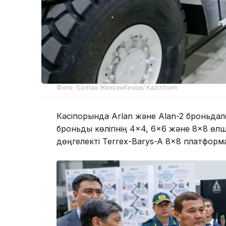
Фото: Солтан Жексенбеков/ Kazinform
Кәсіпорында Arlan және Alan-2 броньдал
броньды көлігінің 4×4, 6×6 және 8×8 өлше
дөңгелекті Terrex-Barys-A 8×8 платфор