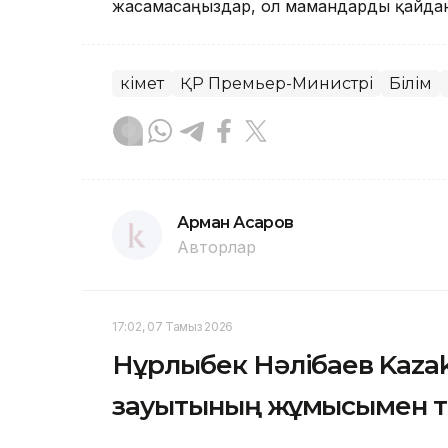
жасамасаңыздар, ол мамандарды қайдан 
Үкімет
ҚР Премьер-Министрі
Білім
Арман Асқаров
Авторлар
17:02, 07 Тамыз 2026
Нұрлыбек Нәлібаев Kazak
зауытының жұмысымен 