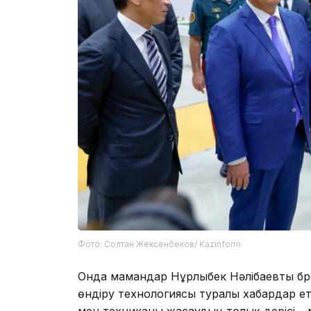
Фото: Солтан Жексенбеков/ Kazinform
Онда мамандар Нұрлыбек Нәлібаевты бр
өндіру технологиясы туралы хабардар ет
мен техниканы жасаудың толық үдерісі 