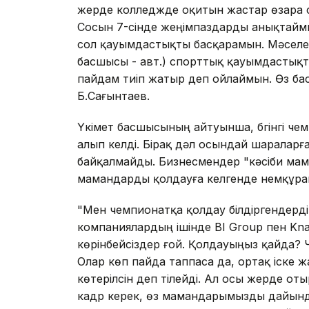
жерде колледжде оқитын жастар өзара сын
Сосын 7-сінде жеңімпаздарды анықтаймы
сол қауымдастықты басқарамын. Мәселе
басшысы - авт.) спорттық қауымдастық
пайдам тиіп жатыр деп ойлаймын. Өз ба
Б.Сағынтаев.
Үкімет басшысының айтуынша, бүгінгі че
алып келді. Бірақ дәл осындай шаралар
байқалмайды. Бизнесмендер "кәсіби мам
мамандарды қолдауға келгенде немқұра
"Мен чемпионатқа қолдау білдіргендерді
компаниялардың ішінде BI Group пен Kna
көрінбейсіздер ғой. Қолдауыңыз қайда?
Олар көп пайда таппаса да, ортақ іск
көтерілсін деп тілейді. Ал осы жерде от
кадр керек, өз мамандарымызды дайында