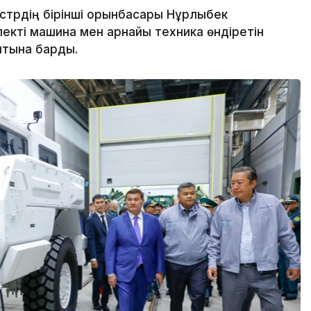
трдің бірінші орынбасары Нұрлыбек
екті машина мен арнайы техника өндіретін
уытына барды.