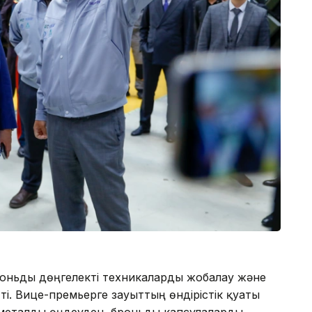
оньды дөңгелекті техникаларды жобалау және
ті. Вице-премьерге зауыттың өндірістік қуаты
– металды өңдеуден, броньды капсулаларды