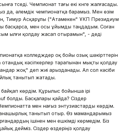
ға түседі. Чемпионат тағы екі күнге жалғасады.
з да, әлемдік чемпионатқа барамыз. Мен өзім
н, Тимур Асқарұлы ("Атамекен" ҰКП Президиум
ты басқарса, мен осы ұйымды таңдадым. Соған
сым ылғи қолдау жасап отырамын", - деді
мпионатқа колледждер оқ бойы озық шәкірттерін
ға отандық кәсіпкерлер тарапынан мықты қолдау
андар жоқ" деп жиі арызданады. Ал сол кәсіби
йлық танытып жатады.
 байқап көрдім. Құрылыс бойынша ірі
uf болды. Басқалары қайда? Сіздер
 Чемпионатта мен нағыз энтузиастарды көрдім.
е жанашырлық танытып отыр. Өз мамандарымыз
ырғандардың ішінен мен ешкімді көрмедім. Біз
йық дейміз. Сіздер өздеріңіз қолдау