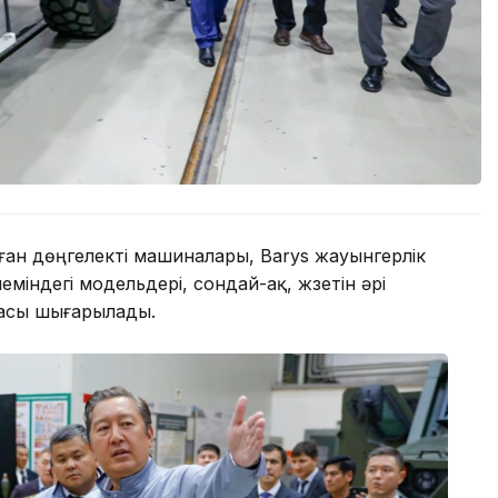
ған дөңгелекті машиналары, Barys жауынгерлік
міндегі модельдері, сондай-ақ, жүзетін әрі
масы шығарылады.