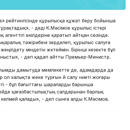
s»
рейтингісінде құрылысқа құжат беру бойынша
 тұрақтадық», - деді К.Мәсімов құрылыс істері
агенттігі өкілдеріне қаратып айтқан сөзінде.
лықаралық тәжірибені зерделеп, құрылыс салуға
ңілдету міндетін жүктеймін. Бірінші кезекте бұл
анысты», - деп қадап айтты Премьер-Министр.
лымды дамытуда мемлекетте де, адамдарда да
р ол халықта жеке тұрғын үй салу ниеті жоғары
ндеті - бұл бағыттағы шараларды барынша
Кейде қағазбастылықтың салдарынан барлық
келмей қалады», - деп сынға алды К.Мәсімов.