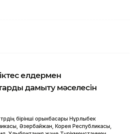
ріктес елдермен
тарды дамыту мәселесін
трдің бірінші орынбасары Нұрлыбек
ликасы, Әзербайжан, Корея Республикасы,
ния, Ұлыбритания және Түрікменстанмен