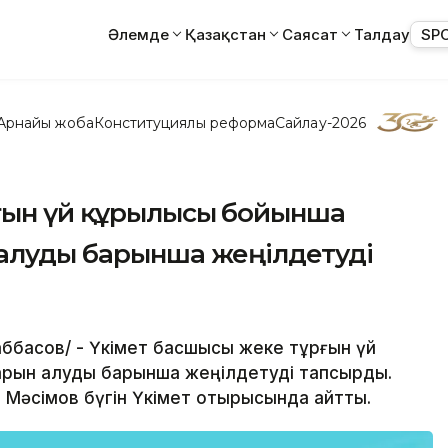
Әлемде
Қазақстан
Саясат
Талдау
SP
Арнайы жоба
Конституциялық реформа
Сайлау-2026
рғын үй құрылысы бойынша
 алуды барынша жеңілдетуді
Ғаббасов/ - Үкімет басшысы жеке тұрғын үй
тарын алуды барынша жеңілдетуді тапсырды.
Мәсімов бүгін Үкімет отырысында айтты.