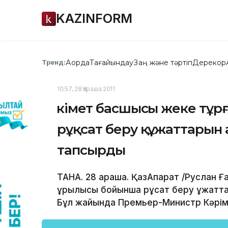
KAZINFORM
Ақорда
Тағайындау
Заң және тәртіп
Дерекқор
Тренд:
10:57, 28 Қараша 2011
Үкімет басшысы жеке тұ
рұқсат беру құжаттарын
тапсырды
ТАНА. 28 қараша. ҚазАқпарат /Руслан 
құрылысы бойынша рұқсат беру құжат
Бұл жайында Премьер-Министр Кәрім 