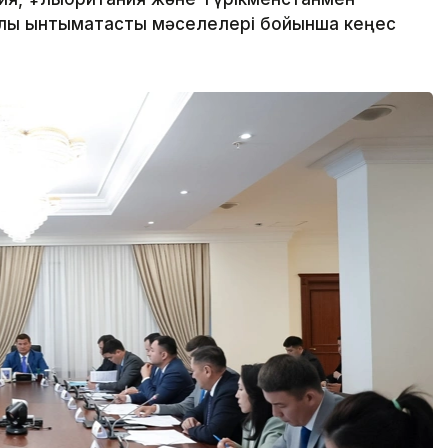
лық ынтымақтастық мәселелері бойынша кеңес