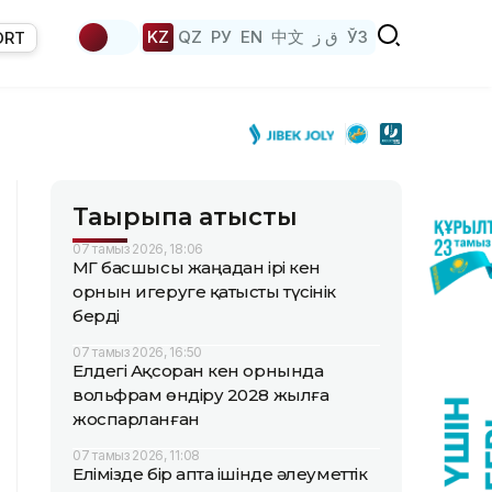
KZ
QZ
РУ
EN
中文
ق ز
ЎЗ
ORT
Тақырыпқа қатысты
07 тамыз 2026, 18:06
ҚМГ басшысы жаңадан ірі кен
орнын игеруге қатысты түсінік
берді
07 тамыз 2026, 16:50
Елдегі Ақсоран кен орнында
вольфрам өндіру 2028 жылға
жоспарланған
07 тамыз 2026, 11:08
Елімізде бір апта ішінде әлеуметтік