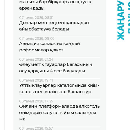
маңызы бар бірқатар азық-түлік
арзандады
07 тамыз 2026, 08:51
Доллар мен теңгені қаншадан
айырбастауға болады
07 тамыз 2026, 08:00
Авиация саласына қандай
реформалар қажет
06 тамыз 2026, 21:24
Әлеуметтік тауарлар бағасының
өсу қарқыны 4 есе баяулады
06 тамыз 2026, 19:41
Ұлттық тауарлар каталогында киім-
кешек пен көлік көш бастап тұр
06 тамыз 2026, 17:25
Онлайн платформаларда алкоголь
өнімдерін сатуға тыйым салынды
ма
06 тамыз 2026, 15:57