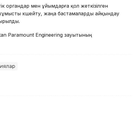
 органдар мен ұйымдарға қол жеткізілген
 жұмысты күшейту, жаңа бастамаларды айқындау
сырылды.
tan Paramount Engineering зауытының
иялар