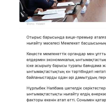
Фото: Үкімет
Отырыс барысында вице-премьер аталға
нығайту мәселесі Мемлекет басшысының 
Кеңесте мемлекеттік органдар мен ұлт
елдермен экономикалық ынтымақтастықты
іске асырылу барысы туралы баяндама ж
ынтымақтастықтың күн тәртібіндегі негі
байланыстарды одан әрі дамытудың пер
Нұрлыбек Нәлібаев шетелдік серіктест
ынтымақтастықты нығайту елдің өнеркәс
факторы екенін атап өтті. Сонымен қата