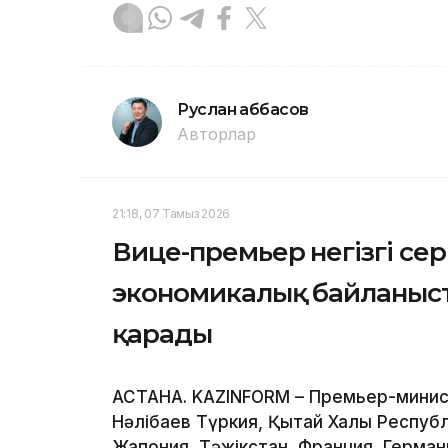
Руслан Ғаббасов
Авторлар
21:18, 07 Тамыз 2026
Вице-премьер негізгі се
экономикалық байланыс
қарады
АСТАНА. KAZINFORM – Премьер-минис
Нәлібаев Түркия, Қытай Халық Респуб
Жапония, Тәжікстан, Франция, Герма