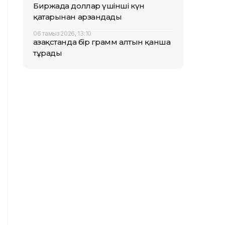
Биржада доллар үшінші күн
қатарынан арзандады
06 тамыз 2026, 13:10
Қазақстанда бір грамм алтын қанша
тұрады