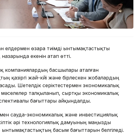
н елдермен өзара тиімді ынтымақтастықты
назарында екенін атап өтті.
тық компаниялардың басшылары аталған
ң қазіргі жай-күйі және бірлескен жобалардың
асады. Шетелдік серіктестермен экономикалық
згі мәселелер талқыланып, сыртқы экономикалық
спективалы бағыттары айқындалды.
ермен сауда-экономикалық және инвестициялық
іптік әрі технологиялық дамуының маңызды
р ынтымақтастықтың басым бағыттарын белгіледі.