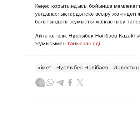
Кеңес қорытындысы бойынша мемлекеттік
уағдаластықтарды іске асыру жөніндегі
бағытындағы жұмысты жалғастыру тап
Айта кетелік Нұрлыбек Нәлібаев Kazakhs
жұмысымен
танысқан еді
.
Үкімет
Нұрлыбек Нәлібаев
Инвестиц
Назым Бөлесова
Авторлар