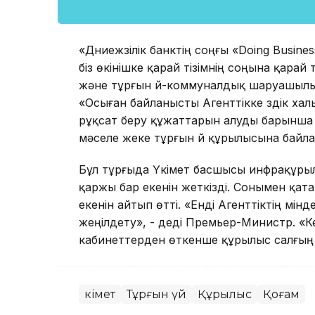
«Дүниежүзілік банктің соңғы «Doing Busines
біз өкінішке қарай тізімнің соңына қарай
және тұрғын үй-коммуналдық шаруашылық 
«Осыған байланысты Агенттікке үздік ха
рұқсат беру құжаттарын алуды барынша же
мәселе жеке тұрғын үй құрылысына байл
Бұл тұрғыда Үкімет басшысы инфрақұры
қаржы бар екенін жеткізді. Сонымен қата
екенін айтып өтті. «Енді Агенттіктің мі
жеңілдету», - деді Премьер-Министр. «
кабинеттерден өткенше құрылыс салғың 
Үкімет
Тұрғын үй
Құрылыс
Қоғам