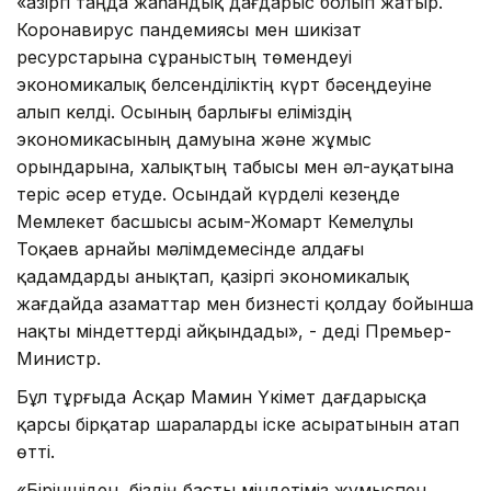
«Қазіргі таңда жаһандық дағдарыс болып жатыр.
Коронавирус пандемиясы мен шикізат
ресурстарына сұраныстың төмендеуі
экономикалық белсенділіктің күрт бәсеңдеуіне
алып келді. Осының барлығы еліміздің
экономикасының дамуына және жұмыс
орындарына, халықтың табысы мен әл-ауқатына
теріс әсер етуде. Осындай күрделі кезеңде
Мемлекет басшысы Қасым-Жомарт Кемелұлы
Тоқаев арнайы мәлімдемесінде алдағы
қадамдарды анықтап, қазіргі экономикалық
жағдайда азаматтар мен бизнесті қолдау бойынша
нақты міндеттерді айқындады», - деді Премьер-
Министр.
Бұл тұрғыда Асқар Мамин Үкімет дағдарысқа
қарсы бірқатар шараларды іске асыратынын атап
өтті.
«Біріншіден, біздің басты міндетіміз жұмыспен