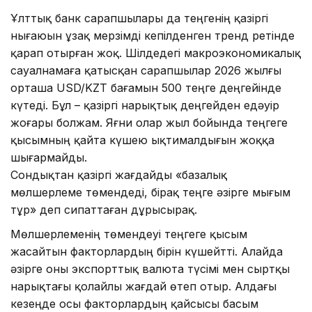
Ұлттық банк сарапшылары да теңгенің қазіргі
нығаюын ұзақ мерзімді кепілденген тренд ретінде
қарап отырған жоқ. Шілдедегі макроэкономикалық
сауалнамаға қатысқан сарапшылар 2026 жылғы
орташа USD/KZT бағамын 500 теңге деңгейінде
күтеді. Бұл – қазіргі нарықтық деңгейден едәуір
жоғары болжам. Яғни олар жыл бойында теңгеге
қысымның қайта күшею ықтималдығын жоққа
шығармайды.
Сондықтан қазіргі жағдайды «базалық
мөлшерлеме төмендеді, бірақ теңге әзірге мығым
тұр» деп сипаттаған дұрысырақ.
Мөлшерлеменің төмендеуі теңгеге қысым
жасайтын факторлардың бірін күшейтті. Алайда
әзірге оны экспорттық валюта түсімі мен сыртқы
нарықтағы қолайлы жағдай өтеп отыр. Алдағы
кезеңде осы факторлардың қайсысы басым