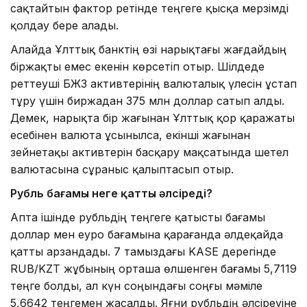
сақтайтын фактор ретінде теңгеге қысқа мерзімді
қолдау бере алады.
Алайда Ұлттық банктің өзі нарықтағы жағдайдың
біржақты емес екенін көрсетіп отыр. Шілдеде
реттеуші БЖЗҚ активтерінің валюталық үлесін ұстап
тұру үшін биржадан 375 млн доллар сатып алды.
Демек, нарықта бір жағынан Ұлттық қор қаражаты
есебінен валюта ұсынылса, екінші жағынан
зейнетақы активтерін басқару мақсатында шетел
валютасына сұраныс қалыптасып отыр.
Рубль бағамы неге қатты әлсіреді?
Апта ішінде рубльдің теңгеге қатысты бағамы
доллар мен еуро бағамына қарағанда әлдеқайда
қатты арзандады. 7 тамыздағы KASE дерегінде
RUB/KZT жұбының орташа өлшенген бағамы 5,7119
теңге болды, ал күн соңындағы соңғы мәміле
5,6642 теңгемен жасалды. Яғни рубльдің әлсіреуіне