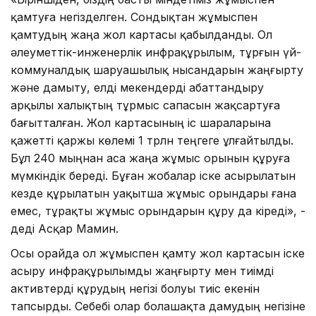
қамтуға негізделген. Сондықтан жұмыспен
қамтудың жаңа жол картасы қабылданды. Ол
әлеуметтік-инженерлік инфрақұрылым, тұрғын үй-
коммуналдық шаруашылық нысандарын жаңғырту
және дамыту, елді мекендерді абаттандыру
арқылы халықтың тұрмыс сапасын жақсартуға
бағытталған. Жол картасының іс шараларына
қажетті қаржы көлемі 1 трлн теңгеге ұлғайтылды.
Бұл 240 мыңнан аса жаңа жұмыс орынын құруға
мүмкіндік береді. Бұған жобалар іске асырылатын
кезде құрылатын уақытша жұмыс орындары ғана
емес, тұрақты жұмыс орындарын құру да кіреді», -
деді Асқар Мамин.
Осы орайда ол жұмыспен қамту жол картасын іске
асыру инфрақұрылымды жаңғырту мен тиімді
активтерді құрудың негізі болуы тиіс екенін
тапсырды. Себебі олар болашақта дамудың негізіне