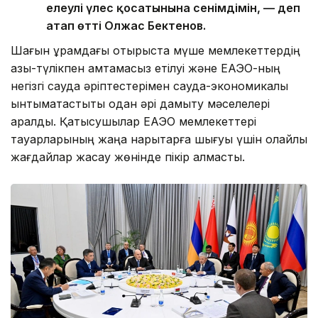
елеулі үлес қосатынына сенімдімін, — деп
атап өтті Олжас Бектенов.
Шағын құрамдағы отырыста мүше мемлекеттердің
азық-түлікпен қамтамасыз етілуі және ЕАЭО-ның
негізгі сауда әріптестерімен сауда-экономикалық
ынтымақтастықты одан әрі дамыту мәселелері
қаралды. Қатысушылар ЕАЭО мемлекеттері
тауарларының жаңа нарықтарға шығуы үшін қолайлы
жағдайлар жасау жөнінде пікір алмасты.