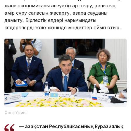
және экономикалық әлеуетін арттыру, халықтың
өмір сүру сапасын жақсарту, өзара сауданы
дамыту, Бірлестік елдері нарығындағы
кедергілерді жою жөнінде міндеттер қойып отыр.
Фото: Үкімет
— Қазақстан Республикасының Еуразиялық