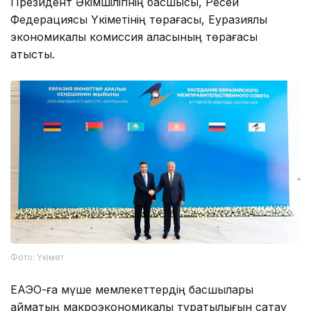
Президент Әкімшілігінің басшысы, Ресей
Федерациясы Үкіметінің төрағасы, Еуразиялық
экономикалық комиссия алқасының төрағасы
қатысты.
Фото: Үкімет
ЕАЭО-ға мүше мемлекеттердің басшылары
аймақтың макроэкономикалық тұрақтылығын сақтау