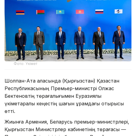
Фото: Үкімет
Шолпан-Ата қаласында (Қырғызстан) Қазақстан
Республикасының Премьер-министрі Олжас
Бектеновтің төрағалығымен Еуразиялық
үкіметаралық кеңестің шағын құрамдағы отырысы
өтті.
Жиынға Армения, Беларусь премьер-министрлері,
Қырғызстан Министрлер кабинетінің төрағасы —