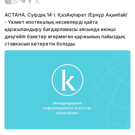
АСТАНА. Сәуірдің 14-і. ҚазАқпарат /Ернұр Ақанбай/
- Үкімет ипотекалық несиелерді қайта
қаржыландыру бағдарламасы аясында екінші
деңгейлі банктер игермеген қаржының пайыздық
ставкасын көтеретін болады.