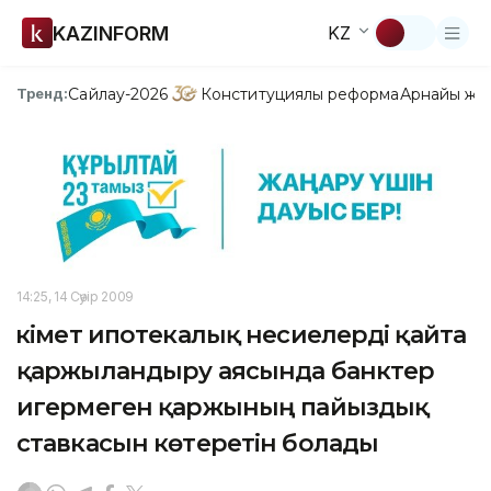
KAZINFORM
KZ
Сайлау-2026
Конституциялық реформа
Арнайы жо
Тренд:
14:25, 14 Сәуір 2009
Үкімет ипотекалық несиелерді қайта
қаржыландыру аясында банктер
игермеген қаржының пайыздық
ставкасын көтеретін болады