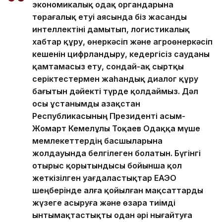
экономикалық одақ органдарына
төрағалық етуі аясында біз жасанды
интеллектіні дамытып, логистикалық
хабтар құру, өнеркәсіп және агроөнеркәсіп
кешенін цифрландыру, кедергісіз сауданы
қамтамасыз ету, сондай-ақ сыртқы
серіктестермен жаһандық диалог құру
бағытын дәйекті түрде қолдаймыз. Дәл
осы ұстанымды Қазақстан
Республикасының Президенті Қасым-
Жомарт Кемелұлы Тоқаев Одаққа мүше
мемлекеттердің басшыларына
жолдауында белгілеген болатын. Бүгінгі
отырыс қорытындысы бойынша қол
жеткізілген уағдаластықтар ЕАЭО
шеңберінде алға қойылған мақсаттарды
жүзеге асыруға және өзара тиімді
ынтымақтастықты одан әрі нығайтуға