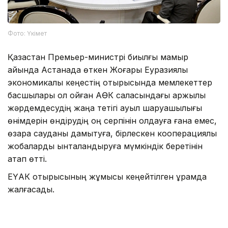
Фото: Үкімет
Қазақстан Премьер-министрі биылғы мамыр
айында Астанада өткен Жоғары Еуразиялық
экономикалық кеңестің отырысында мемлекеттер
басшылары қол қойған АӨК саласындағы қаржылық
жәрдемдесудің жаңа тетігі ауыл шаруашылығы
өнімдерін өндірудің оң серпінін қолдауға ғана емес,
өзара сауданы дамытуға, бірлескен кооперациялық
жобаларды ынталандыруға мүмкіндік беретінін
атап өтті.
ЕҮАК отырысының жұмысы кеңейтілген құрамда
жалғасады.
Айта кетелік Қазақстан ЕАЭО-ның бірыңғай цифрлық
аккредиттеу кеңістігін қалыптастыруды ұсынғаны