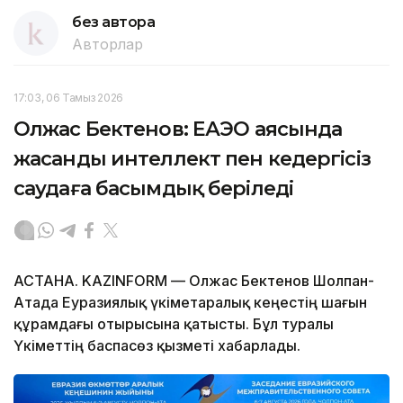
без автора
Авторлар
17:03, 06 Тамыз 2026
Олжас Бектенов: ЕАЭО аясында
жасанды интеллект пен кедергісіз
саудаға басымдық беріледі
АСТАНА. KAZINFORM — Олжас Бектенов Шолпан-
Атада Еуразиялық үкіметаралық кеңестің шағын
құрамдағы отырысына қатысты. Бұл туралы
Үкіметтің баспасөз қызметі хабарлады.