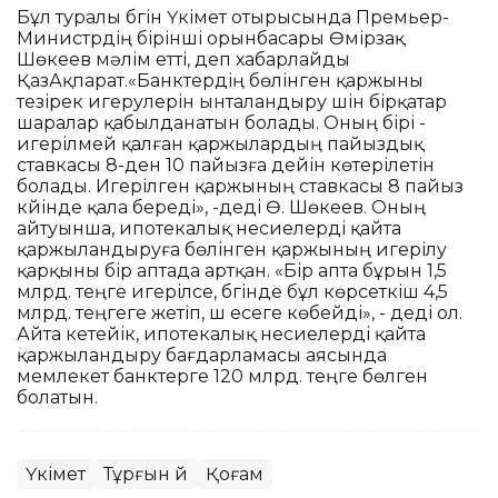
Бұл туралы бүгін Үкімет отырысында Премьер-
Министрдің бірінші орынбасары Өмірзақ
Шөкеев мәлім етті, деп хабарлайды
ҚазАқпарат.«Банктердің бөлінген қаржыны
тезірек игерулерін ынталандыру үшін бірқатар
шаралар қабылданатын болады. Оның бірі -
игерілмей қалған қаржылардың пайыздық
ставкасы 8-ден 10 пайызға дейін көтерілетін
болады. Игерілген қаржының ставкасы 8 пайыз
күйінде қала береді», -деді Ө. Шөкеев. Оның
айтуынша, ипотекалық несиелерді қайта
қаржыландыруға бөлінген қаржының игерілу
қарқыны бір аптада артқан. «Бір апта бұрын 1,5
млрд. теңге игерілсе, бүгінде бұл көрсеткіш 4,5
млрд. теңгеге жетіп, үш есеге көбейді», - деді ол.
Айта кетейік, ипотекалық несиелерді қайта
қаржыландыру бағдарламасы аясында
мемлекет банктерге 120 млрд. теңге бөлген
болатын.
Үкімет
Тұрғын үй
Қоғам