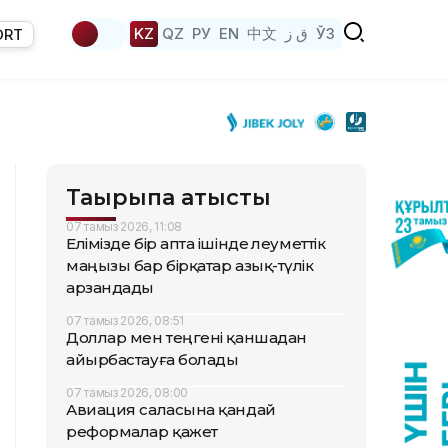
KZ
QZ
РУ
EN
中文
ق ز
ЎЗ
ORT
Тақырыпқа қатысты
07 тамыз 2026, 11:08
Елімізде бір апта ішінде әлеуметтік
маңызы бар бірқатар азық-түлік
арзандады
07 тамыз 2026, 08:51
Доллар мен теңгені қаншадан
айырбастауға болады
07 тамыз 2026, 08:00
Авиация саласына қандай
реформалар қажет