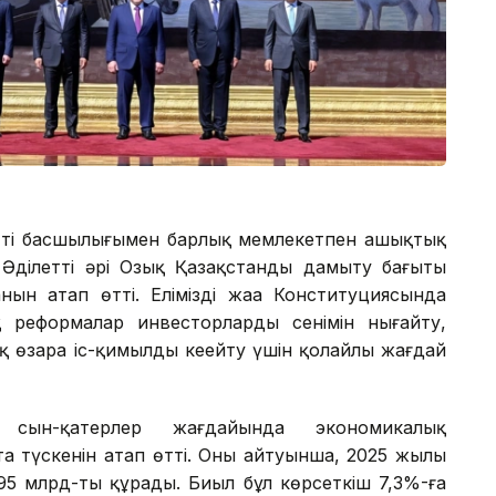
ттің басшылығымен барлық мемлекетпен ашықтық
н Әділетті әрі Озық Қазақстанды дамыту бағыты
ын атап өтті. Еліміздің жаңа Конституциясында
реформалар инвесторлардың сенімін нығайту,
 өзара іс-қимылды кеңейту үшін қолайлы жағдай
сын-қатерлер жағдайында экономикалық
а түскенін атап өтті. Оның айтуынша, 2025 жылы
95 млрд-ты құрады. Биыл бұл көрсеткіш 7,3%-ға