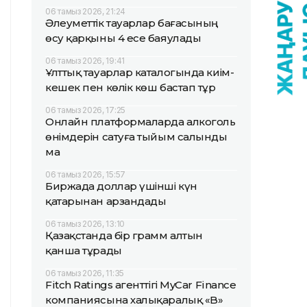
06 тамыз 2026, 21:24
Әлеуметтік тауарлар бағасының
өсу қарқыны 4 есе баяулады
06 тамыз 2026, 19:41
Ұлттық тауарлар каталогында киім-
кешек пен көлік көш бастап тұр
06 тамыз 2026, 17:25
Онлайн платформаларда алкоголь
өнімдерін сатуға тыйым салынды
ма
06 тамыз 2026, 15:57
Биржада доллар үшінші күн
қатарынан арзандады
06 тамыз 2026, 13:10
Қазақстанда бір грамм алтын
қанша тұрады
06 тамыз 2026, 11:35
Fitch Ratings агенттігі MyCar Finance
компаниясына халықаралық «B»