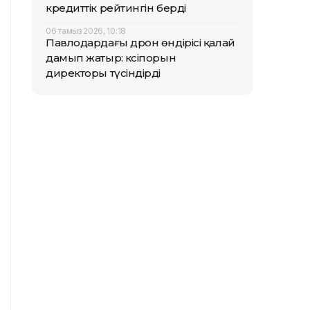
кредиттік рейтингін берді
06 тамыз 2026, 10:18
Павлодардағы дрон өндірісі қалай
дамып жатыр: кәсіпорын
директоры түсіндірді