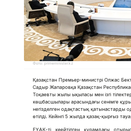
Фото: primeminister.kz
Қазақстан Премьер-министрі Олжас Бек
Садыр Жапаровқа Қазақстан Республик
Тоқаевтың жылы ықыласы мен ізгі тілектер
көшбасшылары арасындағы сенімге құрылғ
негізделген одақтастық қатынастарды од
өтілді. Кейінгі 5 жылда қазақ-қырғыз та
ЕҮАК-тің кеңейтілген құрамдағы отыр