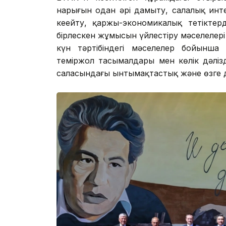
нарығын одан әрі дамыту, салалық инт
кеңейту, қаржы-экономикалық тетіктер
бірлескен жұмысын үйлестіру мәселелер
күн тәртібіндегі мәселелер бойынша
теміржол тасымалдары мен көлік дәліз
саласындағы ынтымақтастық және өзге 