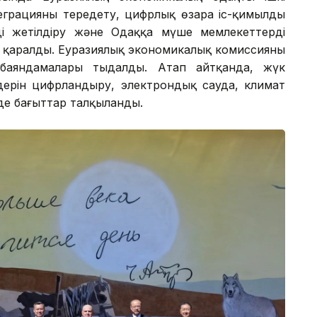
еграцияны тереңдету, цифрлық өзара іс-қимылды
ді жетілдіру және Одаққа мүше мемлекеттердің
і қаралды. Еуразиялық экономикалық комиссияның
 баяндамалары тыңдалды. Атап айтқанда, жүк
дерін цифрландыру, электрондық сауда, климат
де бағыттар талқыланды.