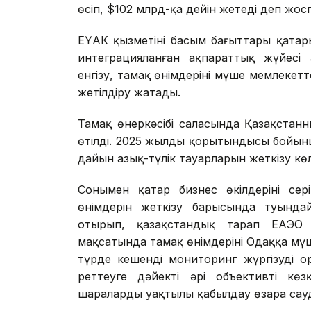
өсіп, $102 млрд-қа дейін жетеді деп жос
ЕҮАК қызметінің басым бағыттары қатар
интеграцияланған ақпараттық жүйесі
енгізу, тамақ өнімдерінің мүше мемлекетт
жетілдіру жатады.
Тамақ өнеркәсібі саласында Қазақстанн
өтілді. 2025 жылдың қорытындысы бойынш
дайын азық-түлік тауарларын жеткізу к
Сонымен қатар бизнес өкілдерінің се
өнімдерін жеткізу барысында туындай
отырып, қазақстандық тарап ЕАЭО м
мақсатында тамақ өнімдерінің Одаққа мү
түрде кешенді мониторинг жүргізудің о
реттеуге дәйекті әрі объективті көз
шараларды уақтылы қабылдау өзара сауда