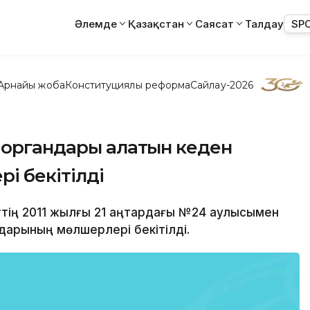
Әлемде
Қазақстан
Саясат
Талдау
SP
Арнайы жоба
Конституциялық реформа
Сайлау-2026
 органдары алатын кеден
 бекітілді
еттің 2011 жылғы 21 қаңтардағы №24 қаулысымен
арының мөлшерлері бекітілді.