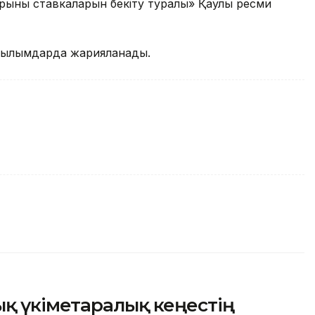
ының ставкаларын бекіту туралы» Қаулы ресми
асылымдарда жарияланады.
қ үкіметаралық кеңестің