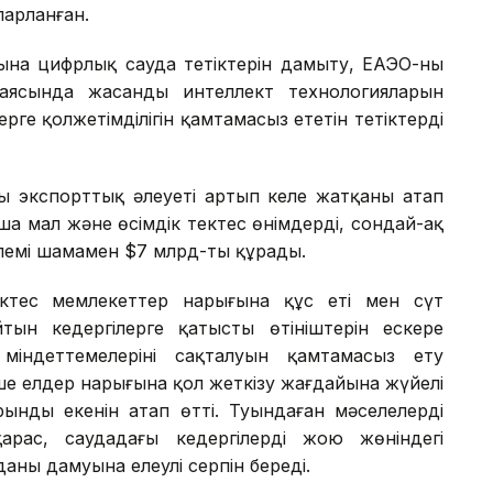
парланған.
ына цифрлық сауда тетіктерін дамыту, ЕАЭО-ның
 аясында жасанды интеллект технологияларын
ерге қолжетімділігін қамтамасыз ететін тетіктерді
ың экспорттық әлеуеті артып келе жатқаны атап
а мал және өсімдік тектес өнімдерді, сондай-ақ
өлемі шамамен $7 млрд-ты құрады.
ріктес мемлекеттер нарығына құс еті мен сүт
тын кедергілерге қатысты өтініштерін ескере
індеттемелерінің сақталуын қамтамасыз ету
ше елдер нарығына қол жеткізу жағдайына жүйелі
рынды екенін атап өтті. Туындаған мәселелерді
қарас, саудадағы кедергілерді жою жөніндегі
ның дамуына елеулі серпін береді.