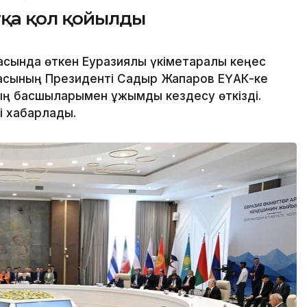
тқа қол қойылды
сында өткен Еуразиялық үкіметаралық кеңес
асының Президенті Садыр Жапаров ЕҮАК-ке
 басшыларымен ұжымдық кездесу өткізді.
і хабарлады.