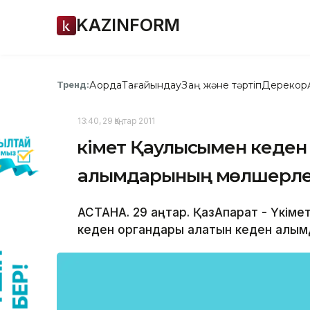
KAZINFORM
Ақорда
Тағайындау
Заң және тәртіп
Дерекқор
Тренд:
13:40, 29 Қаңтар 2011
Үкімет Қаулысымен кеден
алымдарының мөлшерлері
АСТАНА. 29 қаңтар. ҚазАқпарат - Үкім
кеден органдары алатын кеден алымд