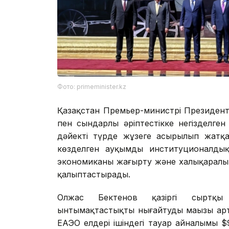
Фото: primeminister.kz
Қазақстан Премьер-министрі Президен
пен сындарлы әріптестікке негізделге
дәйекті түрде жұзеге асырылып жатқан
көзделген ауқымды институционалдық 
экономиканы жаңғырту және халықаралық
қалыптастырады.
Олжас Бектенов қазіргі сыртқы 
ынтымақтастықты нығайтудың маңызы арт
ЕАЭО елдері ішіндегі тауар айналымы $