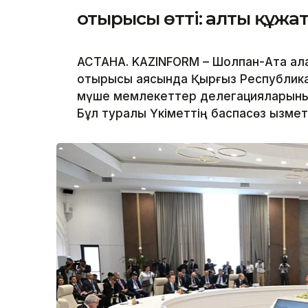
отырысы өтті: алты құжа
АСТАНА. KAZINFORM – Шолпан-Ата қала
отырысы аясында Қырғыз Республик
мүше мемлекеттер делегацияларының
Бұл туралы Үкіметтің баспасөз қызмет