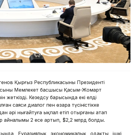
тенов Қырғыз Республикасының Президенті
асының Мемлекет басшысы Қасым-Жомарт
ін жеткізді. Кезедсу барысында екі елдің
ан саяси диалог пен өзара түсіністікке
ан әрі нығайтуға ықпал етіп отырғаны атап
уар айналымы 2 есе артып, $2,2 млрд болды.
ысында Еуразиялық экономикалық одақтың ішкі