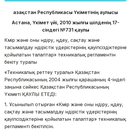
Қазақстан Республикасы Үкіметінің Қаулысы
Астана, Үкімет үйі, 2010 жылғы шілденің 17-
сіндегі №731 қаулы
Көмір және оны өндіру, өңдеу, сақтау және
тасымалдау өндірістік үдерістерінің қауіпсіздіктеріне
қойылатын талаптар» техникалық регламентін
бекіту туралы
«Техникалық реттеу туралы» Қазақстан
Республикасының 2004 жылғы қарашаның 4-індегі
заңына сәйкес Қазақстан Республикасының
Үкіметі ҚАУЛЫ ЕТЕДІ:
1. Ұсынылып отырған «Көмір және оны өндіру, өңдеу,
сақтау және тасымалдау өндірістік үдерістерінің
қауіпсіздіктеріне қойылатын талаптар» техникалық
регламенті бекітілсін.