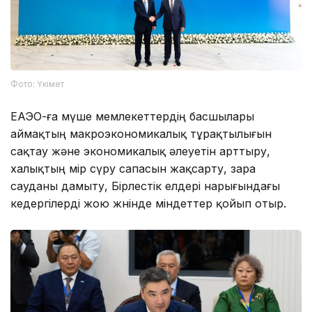
Фото: Үкімет
ЕАЭО-ға мүше мемлекеттердің басшылары
аймақтың макроэкономикалық тұрақтылығын
сақтау және экономикалық әлеуетін арттыру,
халықтың өмір сүру сапасын жақсарту, өзара
сауданы дамыту, Бірлестік елдері нарығындағы
кедергілерді жою жөнінде міндеттер қойып отыр.