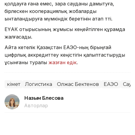
қолдауға ғана емес, өзара сауданы дамытуға,
бірлескен кооперациялық жобаларды
ынталандыруға мүмкіндік беретінін атап өтті.
ЕҮАК отырысының жұмысы кеңейтілген құрамда
жалғасады.
Айта кетелік Қазақстан ЕАЭО-ның бірыңғай
цифрлық аккредиттеу кеңістігін қалыптастыруды
ұсынғаны туралы
жазған едік
.
Үкімет
Логистика
Олжас Бектенов
ЕАЭО
Сауд
Назым Бөлесова
Авторлар
15:30, 06 Тамыз 2026
Жеңіл өнеркәсіпті дамытуға