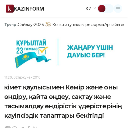
KAZINFORM
KZ
Сайлау-2026
Конституциялық реформа
Арнайы жо
Тренд:
11:26, 02 Қыркүйек 2010
Үкімет қаулысымен Көмір және оны
өндіру, қайта өңдеу, сақтау және
тасымалдау өндірістік үдерістерінің
қауіпсіздік талаптары бекітілді