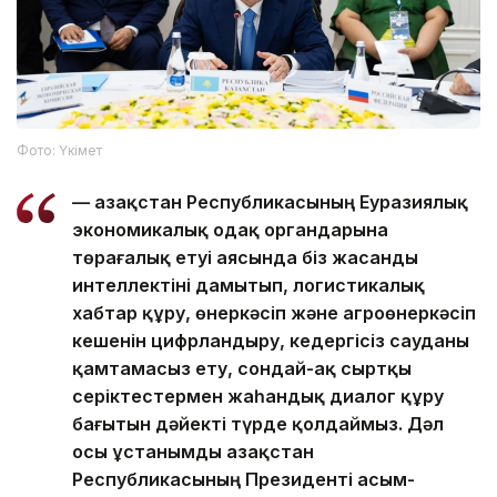
Фото: Үкімет
— Қазақстан Республикасының Еуразиялық
экономикалық одақ органдарына
төрағалық етуі аясында біз жасанды
интеллектіні дамытып, логистикалық
хабтар құру, өнеркәсіп және агроөнеркәсіп
кешенін цифрландыру, кедергісіз сауданы
қамтамасыз ету, сондай-ақ сыртқы
серіктестермен жаһандық диалог құру
бағытын дәйекті түрде қолдаймыз. Дәл
осы ұстанымды Қазақстан
Республикасының Президенті Қасым-