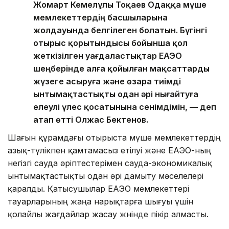
Жомарт Кемелұлы Тоқаев Одаққа мүше
мемлекеттердің басшыларына
жолдауында белгілеген болатын. Бүгінгі
отырыс қорытындысы бойынша қол
жеткізілген уағдаластықтар ЕАЭО
шеңберінде алға қойылған мақсаттарды
жүзеге асыруға және өзара тиімді
ынтымақтастықты одан әрі нығайтуға
елеулі үлес қосатынына сенімдімін, — деп
атап өтті Олжас Бектенов.
Шағын құрамдағы отырыста мүше мемлекеттердің
азық-түлікпен қамтамасыз етілуі және ЕАЭО-ның
негізгі сауда әріптестерімен сауда-экономикалық
ынтымақтастықты одан әрі дамыту мәселелері
қаралды. Қатысушылар ЕАЭО мемлекеттері
тауарларының жаңа нарықтарға шығуы үшін
қолайлы жағдайлар жасау жөнінде пікір алмасты.