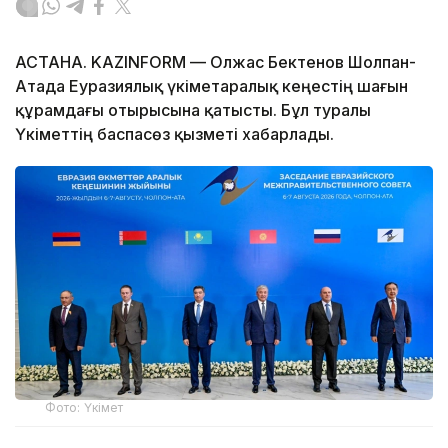
АСТАНА. KAZINFORM — Олжас Бектенов Шолпан-
Атада Еуразиялық үкіметаралық кеңестің шағын
құрамдағы отырысына қатысты. Бұл туралы
Үкіметтің баспасөз қызметі хабарлады.
Фото: Үкімет