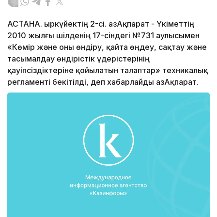
АСТАНА. Қыркүйектің 2-сі. ҚазАқпарат - Үкіметтің
2010 жылғы шілденің 17-сіндегі №731 Қаулысымен
«Көмір және оны өндіру, қайта өңдеу, сақтау және
тасымалдау өндірістік үдерістерінің
қауіпсіздіктеріне қойылатын талаптар» техникалық
регламенті бекітілді, деп хабарлайды ҚазАқпарат.