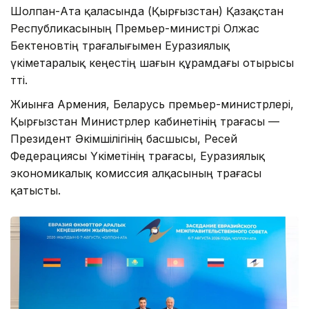
Шолпан-Ата қаласында (Қырғызстан) Қазақстан
Республикасының Премьер-министрі Олжас
Бектеновтің төрағалығымен Еуразиялық
үкіметаралық кеңестің шағын құрамдағы отырысы
өтті.
Жиынға Армения, Беларусь премьер-министрлері,
Қырғызстан Министрлер кабинетінің төрағасы —
Президент Әкімшілігінің басшысы, Ресей
Федерациясы Үкіметінің төрағасы, Еуразиялық
экономикалық комиссия алқасының төрағасы
қатысты.