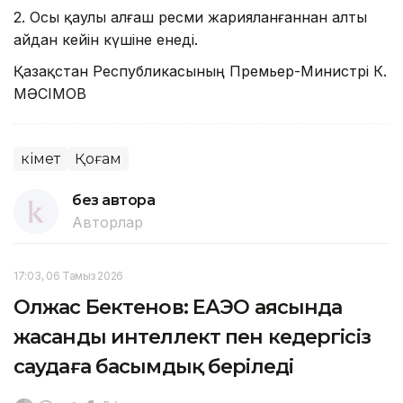
2. Осы қаулы алғаш ресми жарияланғаннан алты
айдан кейін күшіне енеді.
Қазақстан Республикасының Премьер-Министрі К.
МӘСІМОВ
Үкімет
Қоғам
без автора
Авторлар
17:03, 06 Тамыз 2026
Олжас Бектенов: ЕАЭО аясында
жасанды интеллект пен кедергісіз
саудаға басымдық беріледі