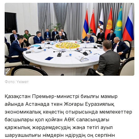
Фото: Үкімет
Қазақстан Премьер-министрі биылғы мамыр
айында Астанада өткен Жоғары Еуразиялық
экономикалық кеңестің отырысында мемлекеттер
басшылары қол қойған АӨК саласындағы
қаржылық жәрдемдесудің жаңа тетігі ауыл
шаруашылығы өнімдерін өндірудің оң серпінін