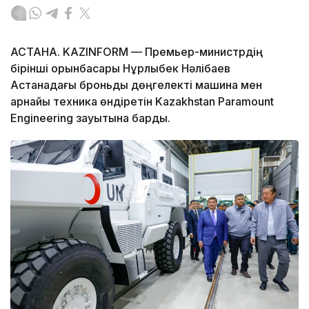
АСТАНА. KAZINFORM — Премьер-министрдің
бірінші орынбасары Нұрлыбек Нәлібаев
Астанадағы броньды дөңгелекті машина мен
арнайы техника өндіретін Kazakhstan Paramount
Engineering зауытына барды.