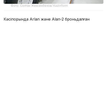
Фото: Солтан Жексенбеков/ Kazinform
Кәсіпорында Arlan және Alan-2 броньдалған
дөңгелекті машиналары, Barys жауынгерлік
броньды көлігінің 4×4, 6×6 және 8×8 өлшеміндегі
модельдері, сондай-ақ, жүзетін әрі дөңгелекті
Terrex-Barys-A 8×8 платформасы шығарылады.