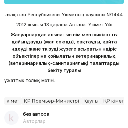
Қазақстан Республикасы Үкіметінің қаулысы №1444
2012 жылғы 13 қараша Астана, Үкімет Үйі
Жануарлардан алынатын өнім мен шикізатты
дайындауды (мал союды), сақтауды, қайта
өңдеуді және өткізуді жүзеге асыратын өндіріс
объектiлеріне қойылатын ветеринариялық
(ветеринариялық-санитариялық) талаптарды
бекіту туралы
Құжаттық толық мәтіні.
Үкімет
ҚР Премьер-Министрі
Қаулы
ҚР Үкіметі
без автора
Авторлар