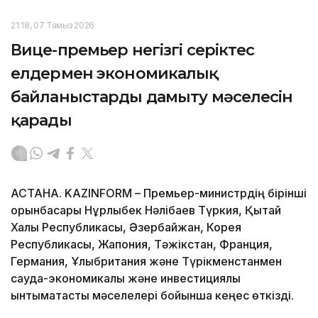
21:18, 07 Тамыз 2026
Вице-премьер негізгі серіктес
елдермен экономикалық
байланыстарды дамыту мәселесін
қарады
АСТАНА. KAZINFORM – Премьер-министрдің бірінші
орынбасары Нұрлыбек Нәлібаев Түркия, Қытай
Халық Республикасы, Әзербайжан, Корея
Республикасы, Жапония, Тәжікстан, Франция,
Германия, Ұлыбритания және Түрікменстанмен
сауда-экономикалық және инвестициялық
ынтымақтастық мәселелері бойынша кеңес өткізді.