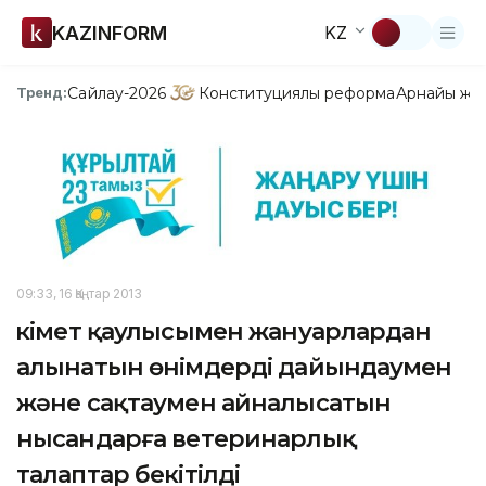
KAZINFORM
KZ
Сайлау-2026
Конституциялық реформа
Арнайы жо
Тренд:
09:33, 16 Қаңтар 2013
Үкімет қаулысымен жануарлардан
алынатын өнімдерді дайындаумен
және сақтаумен айналысатын
нысандарға ветеринарлық
талаптар бекітілді