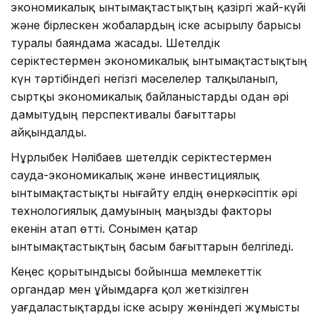
экономикалық ынтымақтастықтың қазіргі жай-күйі
және бірлескен жобалардың іске асырылу барысы
туралы баяндама жасады. Шетелдік
серіктестермен экономикалық ынтымақтастықтың
күн тәртібіндегі негізгі мәселелер талқыланып,
сыртқы экономикалық байланыстарды одан әрі
дамытудың перспективалы бағыттары
айқындалды.
Нұрлыбек Нәлібаев шетелдік серіктестермен
сауда-экономикалық және инвестициялық
ынтымақтастықты нығайту елдің өнеркәсіптік әрі
технологиялық дамуының маңызды факторы
екенін атап өтті. Сонымен қатар
ынтымақтастықтың басым бағыттарын белгіледі.
Кеңес қорытындысы бойынша мемлекеттік
органдар мен ұйымдарға қол жеткізілген
уағдаластықтарды іске асыру жөніндегі жұмысты