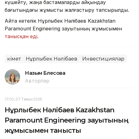
күшейту, жаңа бастамаларды айқындау
бағытындағы жұмысты жалғастыру тапсырылды.
Айта кетелік Нұрлыбек Нәлібаев Kazakhstan
Paramount Engineering зауытының жұмысымен
танысқан еді
.
Үкімет
Нұрлыбек Нәлібаев
Инвестициялар
Назым Бөлесова
Авторлар
17:02, 07 Тамыз 2026
Нұрлыбек Нәлібаев Kazakhstan
Paramount Engineering зауытының
жұмысымен танысты