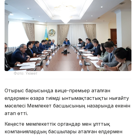
Фото: Үкімет
Отырыс барысында вице-премьер аталған
елдермен өзара тиімді ынтымақтастықты нығайту
мәселесі Мемлекет басшысының назарында екенін
атап өтті.
Кеңесте мемлекеттік органдар мен ұлттық
компаниялардың басшылары аталған елдермен