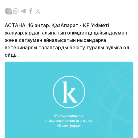
АСТАНА. 16 қаңтар. ҚазАқпарат - ҚР Үкіметі
жануарлардан алынатын өнімдерді дайындаумен
және сақтаумен айналысатын нысандарға
ветеринарлық талаптарды бекіту туралы қаулыға қол
қойды.