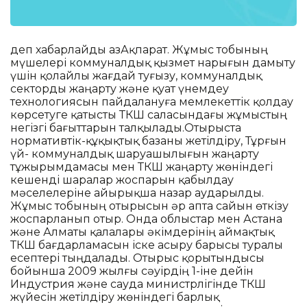
деп хабарлайды ҚазАқпарат. Жұмыс тобының
мүшелері коммуналдық қызмет нарығын дамыту
үшін қолайлы жағдай туғызу, коммуналдық
секторды жаңарту және қуат үнемдеу
технологиясын пайдалануға мемлекеттік қолдау
көрсетуге қатысты ТКШ саласындағы жұмыстың
негізгі бағыттарын талқылады.Отырыста
нормативтік-құқықтық базаны жетілдіру, Тұрғын
үй- коммуналдық шаруашылығын жаңарту
тұжырымдамасы мен ТКШ жаңарту жөніндегі
кешенді шаралар жоспарын қабылдау
мәселелеріне айырықша назар аударылды.
Жұмыс тобының отырысын әр апта сайын өткізу
жоспарланып отыр. Онда облыстар мен Астана
және Алматы қалалары әкімдерінің аймақтық
ТКШ бағдарламасын іске асыру барысы туралы
есептері тыңдалады. Отырыс қорытындысы
бойынша 2009 жылғы сәуірдің 1-іне дейін
Индустрия және сауда министрлігінде ТКШ
жүйесін жетілдіру жөніндегі барлық