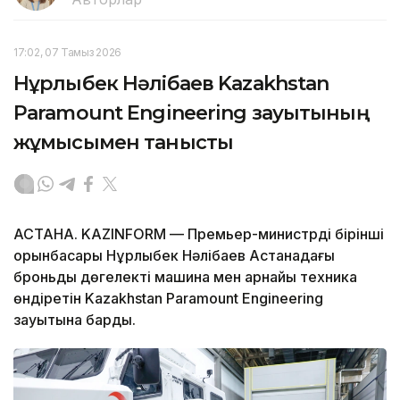
17:02, 07 Тамыз 2026
Нұрлыбек Нәлібаев Kazakhstan
Paramount Engineering зауытының
жұмысымен танысты
АСТАНА. KAZINFORM — Премьер-министрдің бірінші
орынбасары Нұрлыбек Нәлібаев Астанадағы
броньды дөңгелекті машина мен арнайы техника
өндіретін Kazakhstan Paramount Engineering
зауытына барды.