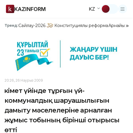
KAZINFORM
KZ
Сайлау-2026
Конституциялық реформа
Арнайы жо
Тренд:
20:26, 26 Наурыз 2009
Үкімет үйінде тұрғын үй-
коммуналдық шаруашылығын
дамыту мәселелеріне арналған
жұмыс тобының бірінші отырысы
өтті