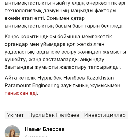
ынтымақтастықты нығайту елдің өнеркәсіптік әрі
технологиялық дамуының маңызды факторы
екенін атап өтті. Сонымен қатар
ынтымақтастықтың басым бағыттарын белгіледі.
Кеңес қорытындысы бойынша мемлекеттік
органдар мен ұйымдарға қол жеткізілген
уағдаластықтарды іске асыру жөніндегі жұмысты
күшейту, жаңа бастамаларды айқындау
бағытындағы жұмысты жалғастыру тапсырылды.
Айта кетелік Нұрлыбек Нәлібаев Kazakhstan
Paramount Engineering зауытының жұмысымен
танысқан еді
.
Үкімет
Нұрлыбек Нәлібаев
Инвестициялар
Назым Бөлесова
Авторлар