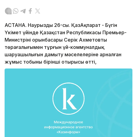
АСТАНА. Наурыздың 26-сы. ҚазАқпарат - Бүгін
Үкімет үйінде Қазақстан Республикасы Премьер-
Министрінің орынбасары Серік Ахметовтың
төрағалығымен тұрғын үй-коммуналдық
шаруашылығын дамыту мәселелеріне арналған
жұмыс тобының бірінші отырысы өтті,