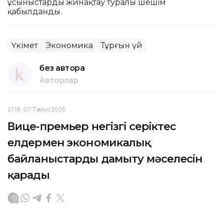
ұсыныстарды жинақтау туралы шешім
қабылданды.
Үкімет
Экономика
Тұрғын үй
без автора
Авторлар
21:18, 07 Тамыз 2026
Вице-премьер негізгі серіктес
елдермен экономикалық
байланыстарды дамыту мәселесін
қарады