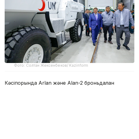
Фото: Солтан Жексенбеков/ Kazinform
Кәсіпорында Arlan және Alan-2 броньдалған
дөңгелекті машиналары, Barys жауынгерлік
броньды көлігінің 4×4, 6×6 және 8×8 өлшеміндегі
модельдері, сондай-ақ, жүзетін әрі дөңгелекті
Terrex-Barys-A 8×8 платформасы шығарылады.