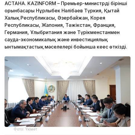
АСТАНА. KAZINFORM – Премьер-министрдің бірінші
орынбасары Нұрлыбек Нәлібаев Түркия, Қытай
Халық Республикасы, Әзербайжан, Корея
Республикасы, Жапония, Тәжікстан, Франция,
Германия, Ұлыбритания және Түрікменстанмен
сауда-экономикалық және инвестициялық
ынтымақтастық мәселелері бойынша кеңес өткізді.
Фото: Үкімет