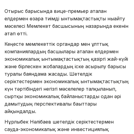
Отырыс барысында вице-премьер аталған
елдермен өзара тиімді ынтымақтастықты нығайту
мәселесі Мемлекет басшысының назарында екенін
атап өтті.
Кеңесте мемлекеттік органдар мен ұлттық
компаниялардың басшылары аталған елдермен
экономикалық ынтымақтастықтың қазіргі жай-күйі
және бірлескен жобалардың іске асырылу барысы
туралы баяндама жасады. Шетелдік
серіктестермен экономикалық ынтымақтастықтың
күн тәртібіндегі негізгі мәселелер талқыланып,
сыртқы экономикалық байланыстарды одан әрі
дамытудың перспективалы бағыттары
айқындалды.
Нұрлыбек Нәлібаев шетелдік серіктестермен
сауда-экономикалық және инвестициялық