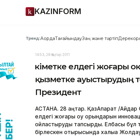
KAZINFORM
Ақорда
Тағайындау
Заң және тәртіп
Дерекқор
Тренд:
14:53, 28 Қаңтар 2011
Үкіметке елдегі жоғары 
қызметке ауыстырудың те
Президент
АСТАНА. 28 қаңтар. ҚазАқпарат /Айда
елдегі жоғары оқу орындарын инновац
ойластыруды тапсырды. Елбасы бұл 
бірлескен отырысында халыққа Жолдау