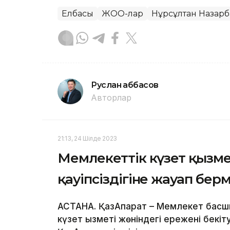
Елбасы
ЖОО-лар
Нұрсұлтан Назарб
Руслан Ғаббасов
Авторлар
21:13, 24 Шілде 2023
Мемлекеттік күзет қызме
қауіпсіздігіне жауап бер
АСТАНА. ҚазАқпарат – Мемлекет бас
күзет қызметі жөніндегі ережені бекіт