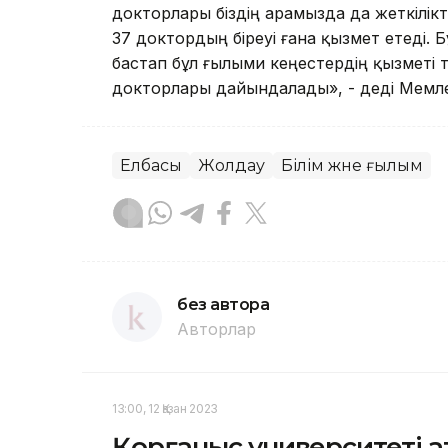
докторлары біздің арамызда да жеткілік
37 доктордың біреуі ғана қызмет етеді. 
бастап бұл ғылыми кеңестердің қызметі 
докторлары дайындалады», - деді Мемл
Елбасы
Жолдау
Білім және ғылым
без автора
Авторлар
13:00, 12 Қазан 2023
Қорғаныс университеті 