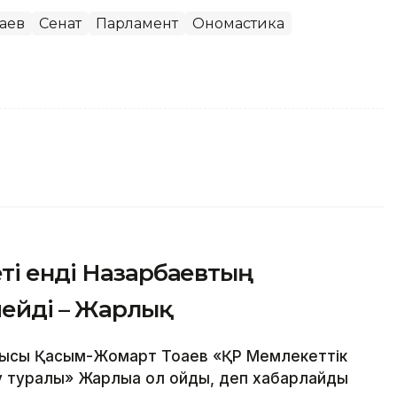
аев
Сенат
Парламент
Ономастика
ті енді Назарбаевтың
мейді – Жарлық
шысы Қасым-Жомарт Тоқаев «ҚР Мемлекеттік
у туралы» Жарлыққа қол қойды, деп хабарлайды