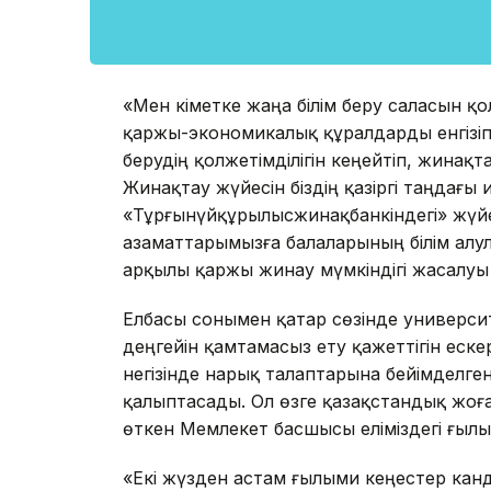
«Мен Үкіметке жаңа білім беру саласын 
қаржы-экономикалық құралдарды енгізіп,
берудің қолжетімділігін кеңейтіп, жина
Жинақтау жүйесін біздің қазіргі таңдағ
«Тұрғынүйқұрылысжинақбанкіндегі» жүйе
азаматтарымызға балаларының білім алу
арқылы қаржы жинау мүмкіндігі жасалуы т
Елбасы сонымен қатар сөзінде универси
деңгейін қамтамасыз ету қажеттігін еске
негізінде нарық талаптарына бейімделге
қалыптасады. Ол өзге қазақстандық жоға
өткен Мемлекет басшысы еліміздегі ғылы
«Екі жүзден астам ғылыми кеңестер ка