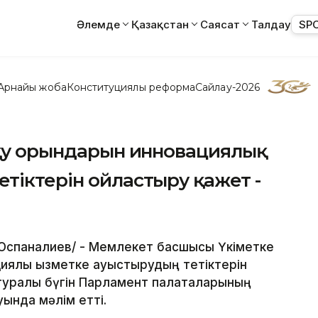
Әлемде
Қазақстан
Саясат
Талдау
SP
Арнайы жоба
Конституциялық реформа
Сайлау-2026
оқу орындарын инновациялық
тіктерін ойластыру қажет -
р Оспаналиев/ - Мемлекет басшысы Үкіметке
иялық қызметке ауыстырудың тетіктерін
туралы бүгін Парламент палаталарының
ында мәлім етті.