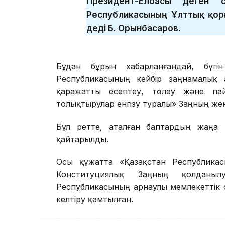
Президент-Елбасы деген с
Республикасының Ұлттық қор
деді Б. Орынбасаров.
Бұдан бұрын хабарланғандай, бүг
Республикасының кейбір заңнамалық а
қаражатты есептеу, төлеу және пай
толықтырулар енгізу туралы» Заңның же
Бұл ретте, аталған баптардың жаңа 
қайтарылды.
Осы құжатта «Қазақстан Республика
Конституциялық Заңның қолданыл
Республикасының арнаулы мемлекеттік
келтіру қамтылған.