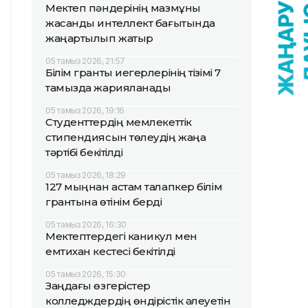
Мектеп пәндерінің мазмұны
жасанды интеллект бағытында
жаңартылып жатыр
05 тамыз 2026, 21:57
Білім гранты иегерлерінің тізімі 7
тамызда жарияланады
05 тамыз 2026, 19:16
Студенттердің мемлекеттік
стипендиясын төлеудің жаңа
тәртібі бекітілді
05 тамыз 2026, 18:29
127 мыңнан астам талапкер білім
грантына өтінім берді
05 тамыз 2026, 16:30
Мектептердегі каникул мен
емтихан кестесі бекітілді
05 тамыз 2026, 15:30
Заңдағы өзгерістер
колледждердің өндірістік әлеуетін