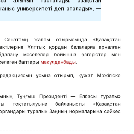
өз алынып тасталады. Қазақстан
ғаныс университеті деп аталады», —
ін Сенаттың жалпы отырысында «Қазақстан
ктілеріне Ұлттық қордан балаларға арналған
далану мәселелері бойынша өзгерістер мен
келеген баптары
мақұлданбады
.
редакциясын ұсына отырып, құжат Мәжіліске
сының Тұңғыш Президенті — Елбасы туралы»
уы тоқтатылуына байланысты «Қазақстан
 органдары туралы» Заңның нормаларына сәйкес