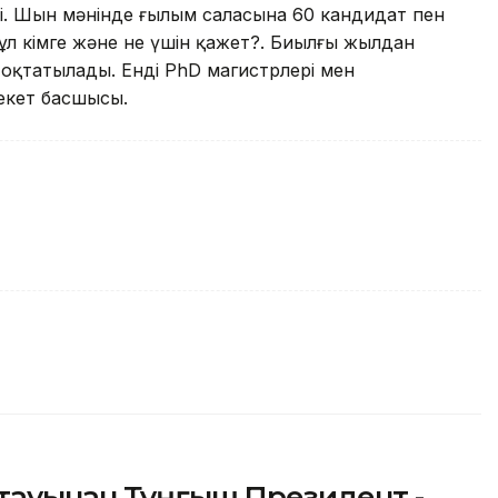
ті. Шын мәнінде ғылым саласына 60 кандидат пен
Бұл кімге және не үшін қажет?. Биылғы жылдан
тоқтатылады. Енді PhD магистрлері мен
екет басшысы.
атауынан Тұңғыш Президент -