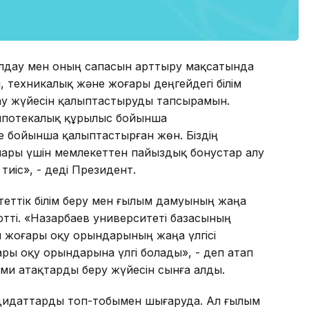
қолдау мен оның сапасын арттыру мақсатында
 техникалық және жоғары деңгейдегі білім
қтау жүйесін қалыптастыруды тапсырамын.
ы ипотекалық құрылыс бойынша
 бойынша қалыптастырған жөн. Біздің
лары үшін мемлекеттен пайыздық бонустар алу
иіс», - деді Президент.
теттік білім беру мен ғылым дамуының жаңа
ртті. «Назарбаев университеті базасының
н жоғары оқу орындарының жаңа үлгісі
ры оқу орындарына үлгі болады», - деп атап
ми атақтарды беру жүйесін сынға алды.
ндидаттарды топ-тобымен шығаруда. Ал ғылым