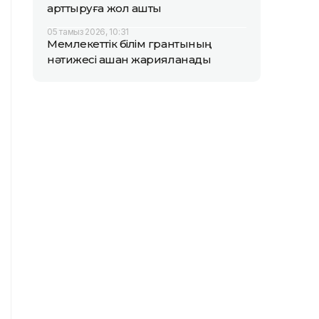
арттыруға жол ашты
05 тамыз 2026, 10:31
Мемлекеттік білім грантының
нәтижесі қашан жарияланады