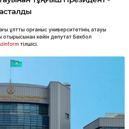
тасталды
ы ұлттық қорғаныс университетінің атауы
ы отырысынан кейін депутат Бекбол
azinform
тілшісі.