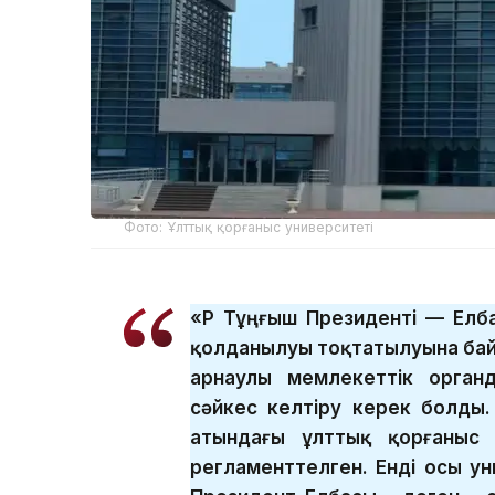
Фото: Ұлттық қорғаныс университеті
«ҚР Тұңғыш Президенті — Ел
қолданылуы тоқтатылуына бай
арнаулы мемлекеттік орган
сәйкес келтіру керек болды.
атындағы ұлттық қорғаныс 
регламенттелген. Енді осы ун