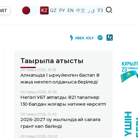
KZ
QZ
РУ
EN
中文
ق ز
ЎЗ
ORT
Тақырыпқа қатысты
06 тамыз 2026, 16:55
Алматыда 1 қыркүйектен бастап 8
жаңа мектеп қолданысқа беріледі
06 тамыз 2026, 16:36
Негізгі ҰБТ аяқталды: 821 талапкер
130 балдан жоғары нәтиже көрсетті
06 тамыз 2026, 12:43
2026-2027 оқу жылында қай салаға
грант көп бөлінді
06 тамыз 2026, 09:42