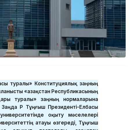
басы туралы» Конституциялық заңның
ланысты «Қазақстан Республикасының
дары туралы» заңның нормаларына
 Заңда ҚР Тұңғыш Президенті-Елбасы
университетінде оқыту мәселелері
иверситеттің атауы өзгереді, Тұңғыш