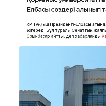
Елбасы сөздері алынып 
ҚР Тұңғыш Президенті-Елбасы атындағ
өзгереді. Бұл туралы Сенаттың жалп
Орынбасар айтты, деп хабарлайды
K