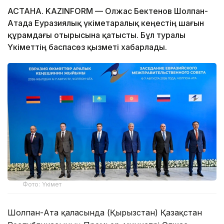
АСТАНА. KAZINFORM — Олжас Бектенов Шолпан-
Атада Еуразиялық үкіметаралық кеңестің шағын
құрамдағы отырысына қатысты. Бұл туралы
Үкіметтің баспасөз қызметі хабарлады.
Фото: Үкімет
Шолпан-Ата қаласында (Қырғызстан) Қазақстан