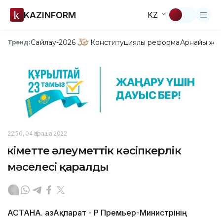
KAZINFORM
KZ
Сайлау-2026
Конституциялық реформа
Арнайы жо
Тренд:
22:50, 04 Қараша 2022
Үкіметте әлеуметтік кәсіпкерлік
мәселесі қаралды
АСТАНА. ҚазАқпарат - ҚР Премьер-Министрінің