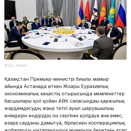
Фото: Үкімет
Қазақстан Премьер-министрі биылғы мамыр
айында Астанада өткен Жоғары Еуразиялық
экономикалық кеңестің отырысында мемлекеттер
басшылары қол қойған АӨК саласындағы қаржылық
жәрдемдесудің жаңа тетігі ауыл шаруашылығы
өнімдерін өндірудің оң серпінін қолдауға ғана емес,
өзара сауданы дамытуға, бірлескен кооперациялық
жобаларды ынталандыруға мүмкіндік беретінін атап