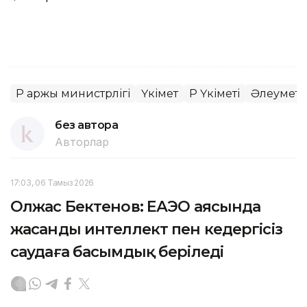
ҚР Қаржы министрлігі
Үкімет
ҚР Үкіметі
Әлеуметт
без автора
Авторлар
17:03, 06 Тамыз 2026
Олжас Бектенов: ЕАЭО аясында
жасанды интеллект пен кедергісіз
саудаға басымдық беріледі