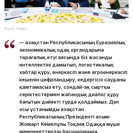
Фото: Үкімет
— Қазақстан Республикасының Еуразиялық
экономикалық одақ органдарына
төрағалық етуі аясында біз жасанды
интеллектіні дамытып, логистикалық
хабтар құру, өнеркәсіп және агроөнеркәсіп
кешенін цифрландыру, кедергісіз сауданы
қамтамасыз ету, сондай-ақ сыртқы
серіктестермен жаһандық диалог құру
бағытын дәйекті түрде қолдаймыз. Дәл
осы ұстанымды Қазақстан
Республикасының Президенті Қасым-
Жомарт Кемелұлы Тоқаев Одаққа мүше
мемлекеттердің басшыларына