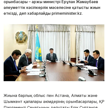
орынбасары – Қаржы министрі Ерұлан Жамаубаев
әлеуметтік кәсіпкерлік мәселесіне қатысты жиын
өткізді, деп хабарлайды primeminister.kz.
Жиынға барлық облыс пен Астана, Алматы және
Шымкент қалалары әкімдерінің орынбасарлары, ҚР
Парламенті Сенатының депутаты Ерік Сұлтанов,