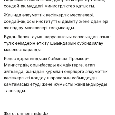
сондай-ақ мүдделі министрліктер қатысты.
Жиында әлеуметтік кәсіпкерлік мәселелері,
сондай-ақ осы институтты дамыту және одан әрі
жетілдіру мәселелері талқыланды.
Бұдан бөлек, ауыл шаруашылығы саласындағы азық-
түлік өнімдерін өткізу шығындарын субсидиялау
мәселесі қаралды.
Кеңес қорытындысы бойынша Премьер-
Министрдің орынбасары әкімдіктерге, атап
айтқанда, жаңадан құрылған өңірлерге әлеуметтік
кәсіпкерлікті қолдау шараларын қабылдауды
қамтамасыз етуді және жұмысты жандандыруды
тапсырды.
Фото: primeminister.kz