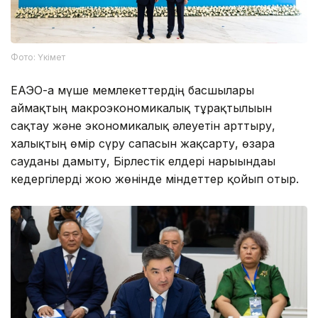
Фото: Үкімет
ЕАЭО-ға мүше мемлекеттердің басшылары
аймақтың макроэкономикалық тұрақтылығын
сақтау және экономикалық әлеуетін арттыру,
халықтың өмір сүру сапасын жақсарту, өзара
сауданы дамыту, Бірлестік елдері нарығындағы
кедергілерді жою жөнінде міндеттер қойып отыр.