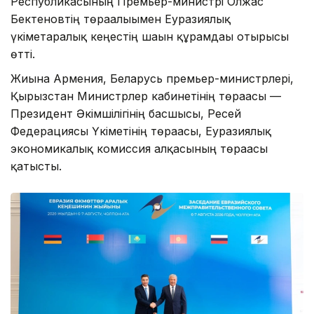
Республикасының Премьер-министрі Олжас
Бектеновтің төрағалығымен Еуразиялық
үкіметаралық кеңестің шағын құрамдағы отырысы
өтті.
Жиынға Армения, Беларусь премьер-министрлері,
Қырғызстан Министрлер кабинетінің төрағасы —
Президент Әкімшілігінің басшысы, Ресей
Федерациясы Үкіметінің төрағасы, Еуразиялық
экономикалық комиссия алқасының төрағасы
қатысты.