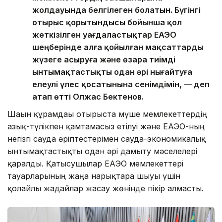
жолдауында белгілеген болатын. Бүгінгі
отырыс қорытындысы бойынша қол
жеткізілген уағдаластықтар ЕАЭО
шеңберінде алға қойылған мақсаттарды
жүзеге асыруға және өзара тиімді
ынтымақтастықты одан әрі нығайтуға
елеулі үлес қосатынына сенімдімін, — деп
атап өтті Олжас Бектенов.
Шағын құрамдағы отырыста мүше мемлекеттердің
азық-түлікпен қамтамасыз етілуі және ЕАЭО-ның
негізгі сауда әріптестерімен сауда-экономикалық
ынтымақтастықты одан әрі дамыту мәселелері
қаралды. Қатысушылар ЕАЭО мемлекеттері
тауарларының жаңа нарықтарға шығуы үшін
қолайлы жағдайлар жасау жөнінде пікір алмасты.