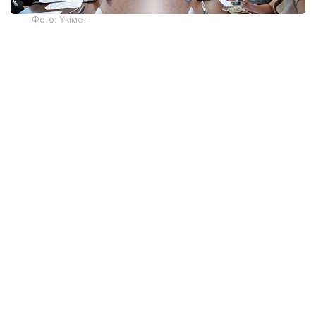
Фото: Үкімет
Отырыс барысында вице-премьер аталған
елдермен өзара тиімді ынтымақтастықты нығайту
мәселесі Мемлекет басшысының назарында екенін
атап өтті.
Кеңесте мемлекеттік органдар мен ұлттық
компаниялардың басшылары аталған елдермен
экономикалық ынтымақтастықтың қазіргі жай-күйі
және бірлескен жобалардың іске асырылу барысы
туралы баяндама жасады. Шетелдік
серіктестермен экономикалық ынтымақтастықтың
күн тәртібіндегі негізгі мәселелер талқыланып,
сыртқы экономикалық байланыстарды одан әрі
дамытудың перспективалы бағыттары
айқындалды.