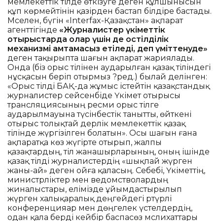
мемлекеттік тілде өткізуге деген құлшынысын
құп көрмейтінін қазірден бастап білдіре бастады.
Мәселен, бүгін «Interfax-Қазақстан» ақпарат
агенттігінде
«Журналистер үкіметтік
отырыстарда олар үшін де қостілділік
механизмі қамтамасыз етіледі, деп үміттенуде»
деген тақырыпта шағын ақпарат жариялады.
Онда (біз орыс тілінен аударылған қазақ тіліндегі
нұсқасын беріп отырмыз ?ред.) былай делінген:
«Орыс тілді БАҚ-да жұмыс істейтін қазақстандық
журналистер сейсенбіде Үкімет отырысы
трансляциясының ресми орыс тілге
аударылмауына түсінбестік танытты, өйткені
отырыс толықтай дерлік мемлекеттік қазақ
тілінде жүргізілген болатын». Осы шағын ғана
ақпаратқа көз жүгірте отырып, жалпы
қазақтардың, тіл жанашырларының, оның ішінде
қазақ тілді журналистердің «шықпай жүрген
жаны-ай» деген ойға қаласың. Себебі, Үкіметтің,
министрліктер мен ведомстволардың
жиналыстары, елімізде ұйымдастырылып
жүрген халықаралық деңгейдегі әртүрлі
конференцияар мен дөңгелек үстелдердің,
одан қала берді кейбір баспасөз мәслихаттары