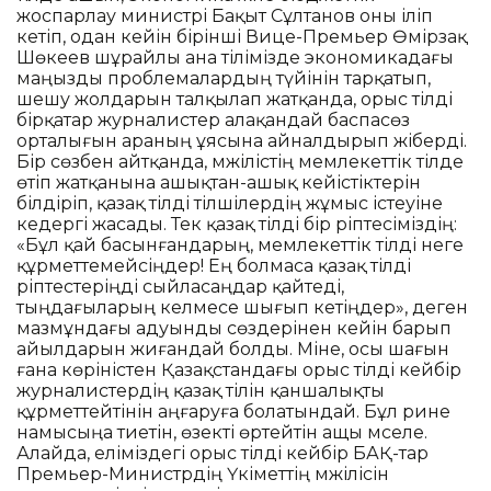
жоспарлау министрі Бақыт Сұлтанов оны іліп
әкетіп, одан кейін бірінші Вице-Премьер Өмірзақ
Шөкеев шұрайлы ана тілімізде экономикадағы
маңызды проблемалардың түйінін тарқатып,
шешу жолдарын талқылап жатқанда, орыс тілді
бірқатар журналистер алақандай баспасөз
орталығын араның ұясына айналдырып жіберді.
Бір сөзбен айтқанда, мәжілістің мемлекеттік тілде
өтіп жатқанына ашықтан-ашық кейістіктерін
білдіріп, қазақ тілді тілшілердің жұмыс істеуіне
кедергі жасады. Тек қазақ тілді бір әріптесіміздің:
«Бұл қай басынғандарың, мемлекеттік тілді неге
құрметтемейсіңдер! Ең болмаса қазақ тілді
әріптестеріңді сыйласаңдар қайтеді,
тыңдағыларың келмесе шығып кетіңдер», деген
мазмұндағы адуынды сөздерінен кейін барып
айылдарын жиғандай болды. Міне, осы шағын
ғана көріністен Қазақстандағы орыс тілді кейбір
журналистердің қазақ тілін қаншалықты
құрметтейтінін аңғаруға болатындай. Бұл әрине
намысыңа тиетін, өзекті өртейтін ащы мәселе.
Алайда, еліміздегі орыс тілді кейбір БАҚ-тар
Премьер-Министрдің Үкіметтің мәжілісін