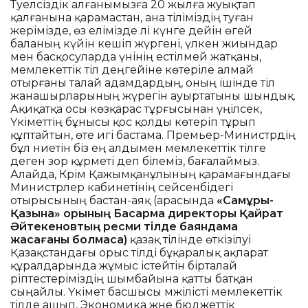
Тәуелсіздік алғанымызға 20 жылға жуықтап
қалғанына қарамастан, ана тіліміздің туған
жерімізде, өз елімізде әлі күнге дейін өгей
баланың күйін кешіп жүргені, үлкен жиындар
мен басқосуларда үнінің естілмей жатқаны,
мемлекеттік тіл деңгейіне көтеріле алмай
отырғаны талай адамдардың, оның ішінде тіл
жанашырларының жүрегін ауыртатыны шындық.
Ақиқатқа осы көзқарас тұрғысынан үңілсек,
Үкіметтің бұнысы қос қолды көтеріп тұрып
құптайтын, өте игі бастама. Премьер-Министрдің
бұл ниетін біз ең алдымен мемлекеттік тілге
деген зор құрметі деп білеміз, бағалаймыз.
Алайда, Кәрім Қажымқанұлының қарамағындағы
Министрлер кабинетінің сейсенбідегі
отырысының бастан-аяқ (арасында
«Самұрық-
Қазына» қорының Басқарма директоры Қайрат
Әйтекеновтың ресми тілде баяндама
жасағаны болмаса)
қазақ тілінде өткізілуі
Қазақстандағы орыс тілді бұқаралық ақпарат
құралдарында жұмыс істейтін бірталай
әріптестеріміздің шымбайына қатты батқан
сыңайлы. Үкімет басшысы мәжілісті мемлекеттік
тілде ашып, Экономика және бюджеттік