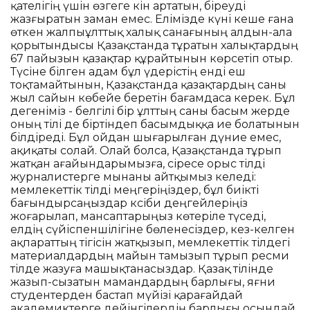
қателігің үшін өзгеге кінә артатын, біреуді
жазғыратын заман емес. Елімізде күні кеше ғана
өткен жалпыұлттық халық санағының алдын-ала
қорытындысы Қазақстанда тұратын халықтардың
67 пайызын қазақтар құрайтынын көрсетіп отыр.
Түсіне білген адам бұл үдерістің енді еш
тоқтамайтынын, Қазақстанда қазақтардың саны
жыл сайын көбейе беретін бағамдаса керек. Бұл
дегеніміз - белгілі бір ұлттың саны басым жерде
оның тілі де біртіндеп басымдыққа ие болатынын
білдіреді. Бұл ойдан шығарылған дүние емес,
ақиқаты солай. Олай болса, Қазақстанда тұрып
жатқан ағайындарымызға, әсіресе орыс тілді
журналистерге мынаны айтқымыз келеді:
мемлекеттік тілді меңгеріңіздер, бұл биікті
бағындырсаңыздар кәсіби деңгейлеріңіз
жоғарылап, мансаптарыңыз көтеріле түседі,
елдің сүйіспеншілігіне бөленесіздер, кез-келген
ақпараттың тігісін жатқызып, мемлекеттік тілдегі
материалдардың майын тамызып тұрып ресми
тілде жазуға машықтанасыздар. Қазақ тілінде
жазып-сызатын мамандардың барлығы, яғни
студентерден бастап мүйізі қарағайдай
академиктерге дейінгілердің барлығы осындай