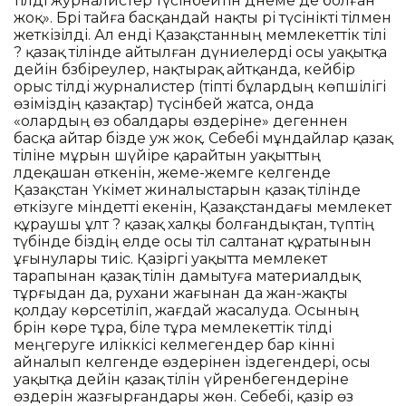
тілді журналистер түсінбейтін дәнеме де болған
жоқ». Бәрі тайға басқандай нақты әрі түсінікті тілмен
жеткізілді. Ал енді Қазақстанның мемлекеттік тілі
? қазақ тілінде айтылған дүниелерді осы уақытқа
дейін бәзбіреулер, нақтырақ айтқанда, кейбір
орыс тілді журналистер (тіпті бұлардың көпшілігі
өзіміздің қазақтар) түсінбей жатса, онда
«олардың өз обалдары өздеріне» дегеннен
басқа айтар бізде уәж жоқ. Себебі мұндайлар қазақ
тіліне мұрын шүйіре қарайтын уақыттың
әлдеқашан өткенін, жеме-жемге келгенде
Қазақстан Үкімет жиналыстарын қазақ тілінде
өткізуге міндетті екенін, Қазақстандағы мемлекет
құраушы ұлт ? қазақ халқы болғандықтан, түптің
түбінде біздің елде осы тіл салтанат құратынын
ұғынулары тиіс. Қазіргі уақытта мемлекет
тарапынан қазақ тілін дамытуға материалдық
тұрғыдан да, рухани жағынан да жан-жақты
қолдау көрсетіліп, жағдай жасалуда. Осының
бәрін көре тұра, біле тұра мемлекеттік тілді
меңгеруге иліккісі келмегендер бар кінәні
айналып келгенде өздерінен іздегендері, осы
уақытқа дейін қазақ тілін үйренбегендеріне
өздерін жазғырғандары жөн. Себебі, қазір өз