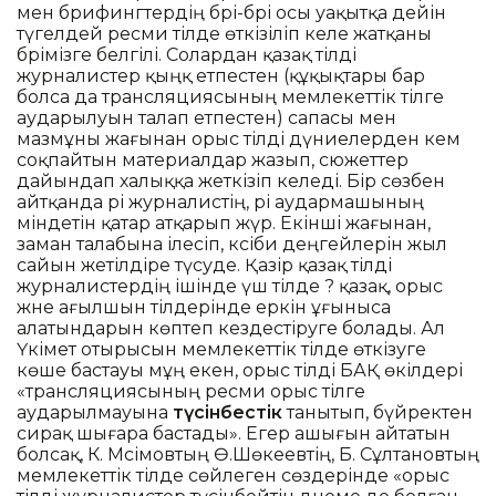
мен брифингтердің бәрі-бәрі осы уақытқа дейін
түгелдей ресми тілде өткізіліп келе жатқаны
бәрімізге белгілі. Солардан қазақ тілді
журналистер қыңқ етпестен (құқықтары бар
болса да трансляциясының мемлекеттік тілге
аударылуын талап етпестен) сапасы мен
мазмұны жағынан орыс тілді дүниелерден кем
соқпайтын материалдар жазып, сюжеттер
дайындап халыққа жеткізіп келеді. Бір сөзбен
айтқанда әрі журналистің, әрі аудармашының
міндетін қатар атқарып жүр. Екінші жағынан,
заман талабына ілесіп, кәсіби деңгейлерін жыл
сайын жетілдіре түсуде. Қазір қазақ тілді
журналистердің ішінде үш тілде ? қазақ, орыс
және ағылшын тілдерінде еркін ұғыныса
алатындарын көптеп кездестіруге болады. Ал
Үкімет отырысын мемлекеттік тілде өткізуге
көше бастауы мұң екен, орыс тілді БАҚ өкілдері
«трансляциясының ресми орыс тілге
аударылмауына
түсінбестік
танытып, бүйректен
сирақ шығара бастады». Егер ашығын айтатын
болсақ, К. Мәсімовтың Ө.Шөкеевтің, Б. Сұлтановтың
мемлекеттік тілде сөйлеген сөздерінде «орыс