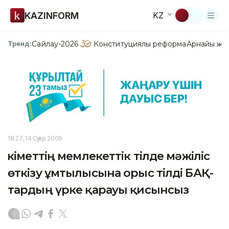
KAZINFORM
KZ
Сайлау-2026
Конституциялық реформа
Арнайы жо
Тренд:
18:27, 14 Сәуір 2009
Үкіметтің мемлекеттік тілде мәжіліс
өткізу ұмтылысына орыс тілді БАҚ-
тардың үрке қарауы қисынсыз