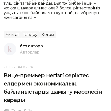
тілшісін тағайындайды. Бұл тәжірибені ешкім
жоққа шығара алмас, олай болса, әріптестеріміз
уақытын бос байбаламға құртпай, тіл үйренуге
жұмсағаны ләзім.
Үкімет
Талдау
Қоғам
без автора
Авторлар
21:18, 07 Тамыз 2026
Вице-премьер негізгі серіктес
елдермен экономикалық
байланыстарды дамыту мәселесін
қарады