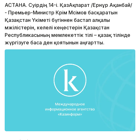
АСТАНА. Сәуірдің 14-і. ҚазАқпарат /Ернұр Ақанбай/
- Премьер-Министр Кәрім Мәсімов басқаратын
Қазақстан Үкіметі бүгіннен бастап алқалы
мәжілістерін, келелі кеңестерін Қазақстан
Республикасының мемлекеттік тілі – қазақ тілінде
жүргізуге баса ден қоятынын аңғартты.