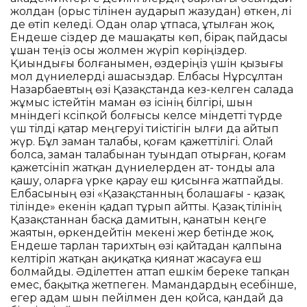
жолдан (орыс тілінен аударып жазудан) өткен, әлі
де өтіп келеді. Одан олар ұтпаса, ұтылған жоқ.
Ендеше сіздер де машақаты көп, бірақ пайдасы
ұшан теңіз осы жолмен жүріп көріңіздер.
Қиындығы болғанымен, өздеріңіз үшін қызығы
мол дүниелерді ашасыздар. Елбасы Нұрсұлтан
Назарбаевтың өзі Қазақстанда кез-келген салада
жұмыс істейтін маман өз ісінің білгірі, шын
мәніндегі кәсіпқой болғысы келсе міндетті түрде
үш тілді қатар меңгеруі тиістігін ылғи да айтып
жүр. Бұл заман талабы, қоғам қажеттілігі. Олай
болса, заман талабынан туындап отырған, қоғам
қажетсініп жатқан дүниелерден ат- тонды ала
қашу, оларға үрке қарау еш қисынға жатпайды.
Елбасының өзі «Қазақстанның болашағы - қазақ
тілінде» екенін қадап тұрып айтты. Қазақ тілінің
Қазақстаннан басқа дамитын, қанатын кеңге
жаятын, өркендейтін мекені жер бетінде жоқ.
Ендеше тарлан тарихтың өзі қайтадан қалпына
келтіріп жатқан ақиқатқа қиянат жасауға еш
болмайды. Әділеттен аттап ешкім береке тапқан
емес, бақытқа жетпеген. Мамандардың есебінше,
егер адам шын пейілмен ден қойса, қандай да