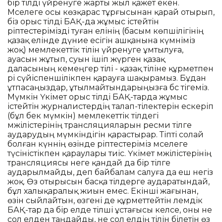
бір тілді үйренуге жарты жыл қажет екен.
Мәселеге осы көзқарас тұрғысынан қарай отырып,
біз орыс тілді БАҚ-да жұмыс істейтін
әріптестерімізді туған елінің (басым көпшілігінің
қазақ елінде дүние есігін ашқанына күмәніміз
жоқ) мемлекеттік тілін үйренуге ұмтылуға,
ауасын жұтып, суын ішіп жүрген қазақ
даласының кемеңгер тілі - қазақ тіліне құрметпен
әрі сүйіспеншілікпен қарауға шақырамыз. Бұдан
ұтпасаңыздар, ұтылмайтындарыңызға бәс тігеміз.
Мүмкін Үкімет орыс тілді БАҚ-тарда жұмыс
істейтін журналистердің талап-тілектерін ескеріп
(бұл бек мүмкін) мемлекеттік тілдегі
мәжілістерінің трансляцияларын ресми тілге
аударудың мүмкіндігін қарастырар. Тіпті солай
болған күннің өзінде әріптестеріміз мәселеге
түсіністікпен қараулары тиіс. Үкімет мәжілістерінің
трансляциясы неге қандай да бір тілге
аударылмайды, деп байбалам салуға да еш негіз
жоқ. Өз отырысын басқа тілдерге аударатындай,
бұл халықаралық жиын емес. Екінші жағынан,
өзін сыйлайтын, өзгені де құрметтейтін әлемдік
БАҚ-тар да бір елде тілші ұстағысы келсе, оны не
сол елден таңдайды, не сол елдің тілін білетін өз