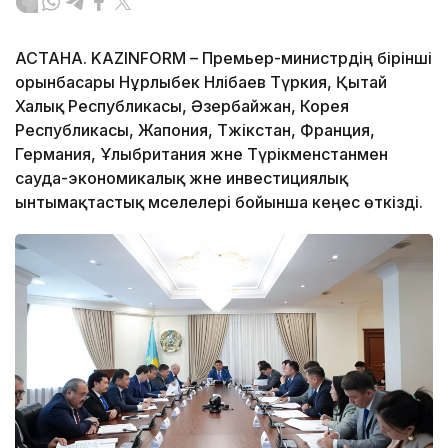
АСТАНА. KAZINFORM – Премьер-министрдің бірінші
орынбасары Нұрлыбек Нәлібаев Түркия, Қытай
Халық Республикасы, Әзербайжан, Корея
Республикасы, Жапония, Тәжікстан, Франция,
Германия, Ұлыбритания және Түрікменстанмен
сауда-экономикалық және инвестициялық
ынтымақтастық мәселелері бойынша кеңес өткізді.