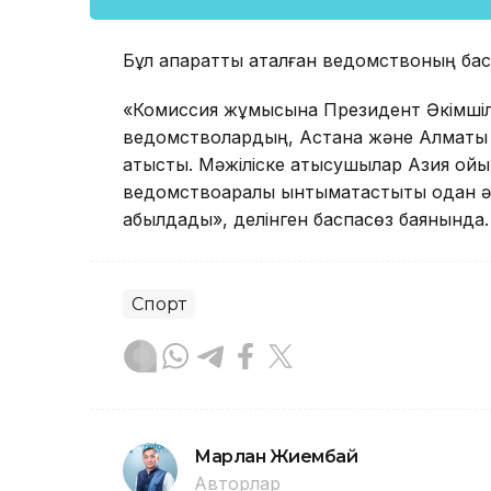
Бұл ақпаратты аталған ведомствоның бас
«Комиссия жұмысына Президент Әкімшіліг
ведомстволардың, Астана және Алматы қа
қатысты. Мәжіліске қатысушылар Азия ойын
ведомствоаралық ынтымақтастықты одан ә
қабылдады», делінген баспасөз баянында.
Спорт
Марлан Жиембай
Авторлар