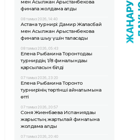
мен Асылжан Арыстанбекова
финалға жолдама алды
08 тамыз 2026, 14:40
Астана турнирі: Дамир Жалғасбай
мен Асылжан Арыстанбекова
финалға шығу үшін таласады
08 тамыз 2026, 05:43
Елена Рыбакина Торонтодағы
турнирдің 1/8 финалындағы
қарсыласын білді
07 тамыз 2026, 23:20
Елена Рыбакина Торонто
турнирінің төртінші айналымына
өтті
07 тамыз 2026, 20:57
Соня Жиенбаева Испаниядағы
жарыстың жартылай финалына
жолдама алды
07 тамыз 2026, 20:40