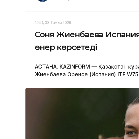
19:51, 08 Тамыз 2026
Соня Жиенбаева Испани
өнер көрсетеді
АСТАНА. KAZINFORM — Қазақстан құра
Жиенбаева Оренсе (Испания) ITF W75 