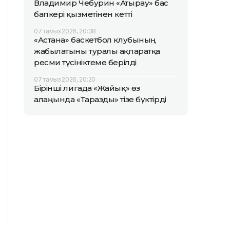
Владимир Чебурин «Атырау» бас
бапкері қызметінен кетті
07 тамыз 2026, 20:38
«Астана» баскетбол клубының
жабылатыны туралы ақпаратқа
ресми түсініктеме берілді
07 тамыз 2026, 20:20
Бірінші лигада «Жайық» өз
алаңында «Таразды» тізе бүктірді