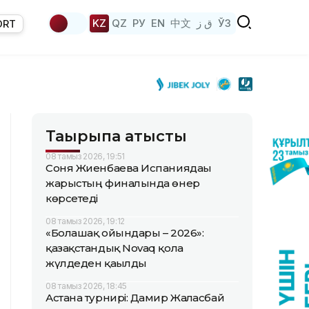
KZ
QZ
РУ
EN
中文
ق ز
ЎЗ
ORT
Тақырыпқа қатысты
08 тамыз 2026, 19:51
Соня Жиенбаева Испаниядағы
жарыстың финалында өнер
көрсетеді
08 тамыз 2026, 19:12
«Болашақ ойындары – 2026»:
қазақстандық Novaq қола
жүлдеден қағылды
08 тамыз 2026, 18:45
Астана турнирі: Дамир Жалғасбай