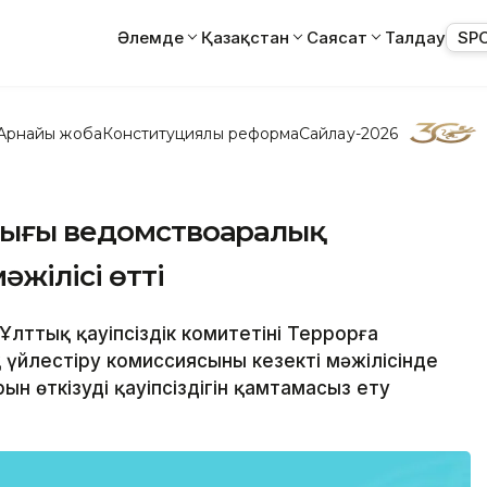
Әлемде
Қазақстан
Саясат
Талдау
SP
Арнайы жоба
Конституциялық реформа
Сайлау-2026
алығы ведомствоаралық
жілісі өтті
Ұлттық қауіпсіздік комитетінің Террорға
йлестіру комиссиясының кезекті мәжілісінде
н өткізудің қауіпсіздігін қамтамасыз ету