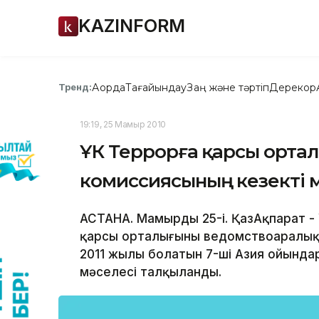
KAZINFORM
Ақорда
Тағайындау
Заң және тәртіп
Дерекқор
Тренд:
19:19, 25 Мамыр 2010
ҰҚК Террорға қарсы орт
комиссиясының кезекті мә
АСТАНА. Мамырдың 25-і. ҚазАқпарат - 
қарсы орталығының ведомствоаралық ү
2011 жылы болатын 7-ші Азия ойындары
мәселесі талқыланды.