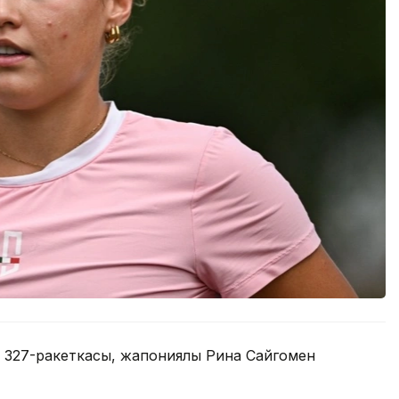
а 327-ракеткасы, жапониялық Рина Сайгомен