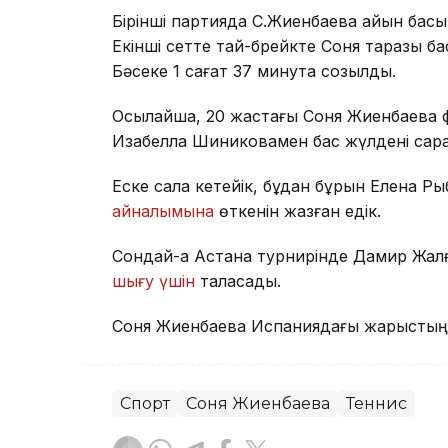
Бірінші партияда С.Жиенбаева айқын басы
Екінші сетте тай-брейкте Соня таразы басы
Бәсеке 1 сағат 37 минутқа созылды.
Осылайша, 20 жастағы Соня Жиенбаева ф
Изабелла Шиниковамен бас жүлдені сара
Еске сала кетейік, бұдан бұрын Елена Р
айналымына
өткенін жазған едік.
Сондай-ақ Астана турнирінде Дамир Жа
шығу үшін
таласады.
Соня Жиенбаева Испаниядағы жарысты
Спорт
Соня Жиенбаева
Теннис