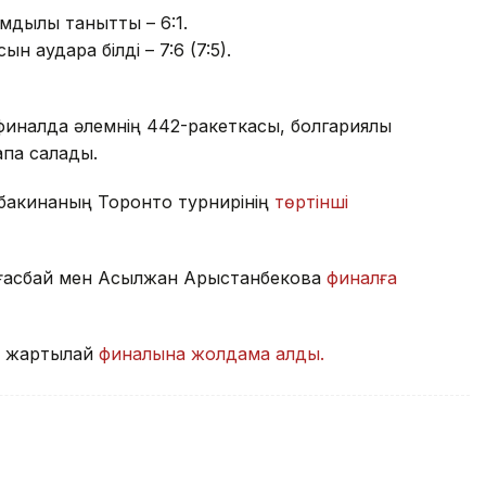
мдылық танытты – 6:1.
н аудара білді – 7:6 (7:5).
иналда әлемнің 442-ракеткасы, болгариялық
пқа салады.
ыбакинаның Торонто турнирінің
төртінші
лғасбай мен Асылжан Арыстанбекова
финалға
ң жартылай
финалына жолдама алды.