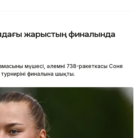
ядағы жарыстың финалында
масының мүшесі, әлемнің 738-ракеткасы Соня
турнирінің финалына шықты.