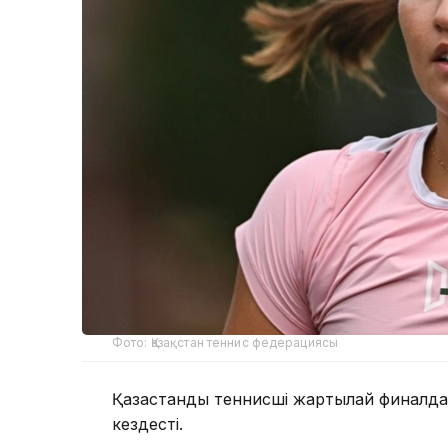
Фото: Қазақстан теннис федерациясы
Қазақстандық теннисші жартылай финалд
кездесті.