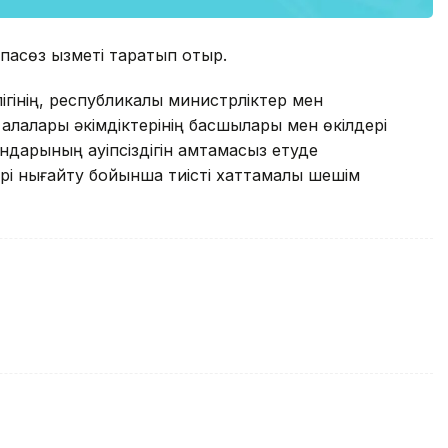
пасөз қызметі таратып отыр.
інің, республикалық министрліктер мен
лалары әкімдіктерінің басшылары мен өкілдері
дарының қауіпсіздігін қамтамасыз етуде
рі нығайту бойынша тиісті хаттамалық шешім