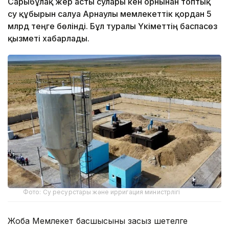
Сарыбұлақ жер асты сулары кен орнынан топтық
су құбырын салуға Арнаулы мемлекеттік қордан 5
млрд теңге бөлінді. Бұл туралы Үкіметтің баспасөз
қызметі хабарлады.
Фото: Су ресурстары және ирригация министрлігі
Жоба Мемлекет басшысының заңсыз шетелге