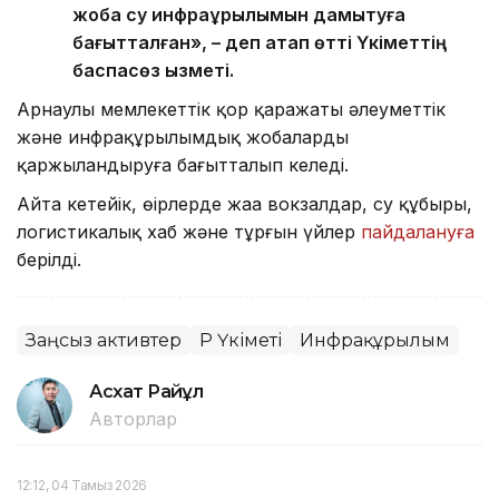
жоба су инфрақұрылымын дамытуға
бағытталған», – деп атап өтті Үкіметтің
баспасөз қызметі.
Арнаулы мемлекеттік қор қаражаты әлеуметтік
және инфрақұрылымдық жобаларды
қаржыландыруға бағытталып келеді.
Айта кетейік, өңірлерде жаңа вокзалдар, су құбыры,
логистикалық хаб және тұрғын үйлер
пайдалануға
берілді.
Заңсыз активтер
ҚР Үкіметі
Инфрақұрылым
Асхат Райқұл
Авторлар
12:12, 04 Тамыз 2026