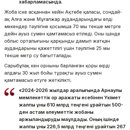
хабарламасында.
Жоба іске асқаннан кейін Ақтөбе қаласы, сондай-
ақ Алға және Мұғалжар аудандарындағы елді
мекендер тәулігіне қосымша 70 мың текше метрге
дейін ауыз сумен қамтамасыз етіледі. Оның ішінде
облыс орталығының қарқынды дамып жатқан
аудандарының қажеттілігі үшін тәулігіне 25 мың
текше метр су бағытталады.
Сарыбұлақ кен орнының барланған қоры өңірді
алдағы 30 жыл бойы тұрақты ауыз сумен
қамтамасыз етуге жеткілікті.
«2024-2026 жылдар аралығында Арнаулы
мемлекеттік қор қаражаты есебінен Үкімет
жалпы құны 610 млрд теңгені құрайтын 500-
ден астам әлеуметтік жобаны
қаржыландыруды мақұлдады. Оның ішінде
жалпы құны 226,5 млрд теңгені құрайтын 267