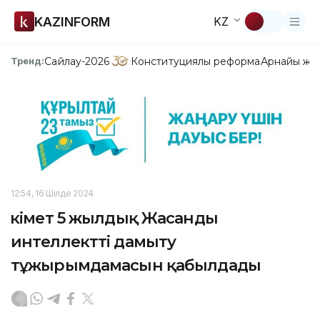
KAZINFORM
KZ
Сайлау-2026
Конституциялық реформа
Арнайы жо
Тренд:
12:54, 16 Шілде 2024
Үкімет 5 жылдық Жасанды
интеллектті дамыту
тұжырымдамасын қабылдады