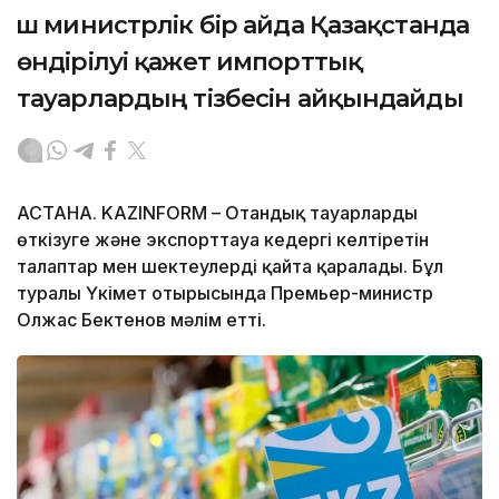
Үш министрлік бір айда Қазақстанда
өндірілуі қажет импорттық
тауарлардың тізбесін айқындайды
АСТАНА. KAZINFORM – Отандық тауарларды
өткізуге және экспорттауға кедергі келтіретін
талаптар мен шектеулерді қайта қаралады. Бұл
туралы Үкімет отырысында Премьер-министр
Олжас Бектенов мәлім етті.