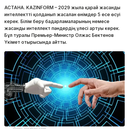
АСТАНА. KAZINFORM – 2029 жылға қарай жасанды
интеллектті қолданып жасалған өнімдер 5 есе өсуі
керек. Білім беру бағдарламаларының немесе
жасанды интеллект пәндердің үлесі артуы керек.
Бұл туралы Премьер-Министр Олжас Бектенов
Үкімет отырысында айтты.
Фото: pixabay.com