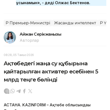
ұсынамын», - деді Олжас Бектенов.
ҚР Премьер-Министрі
Жасанды интеллект
ҚР Үк
Айжан Серікжанқызы
Авторлар
08:28, 05 Тамыз 2026
Ақтөбедегі жаңа су құбырына
қайтарылған активтер есебінен 5
млрд теңге бөлінді
АСТАНА. KAZINFORM – Ақтөбе облысындағы