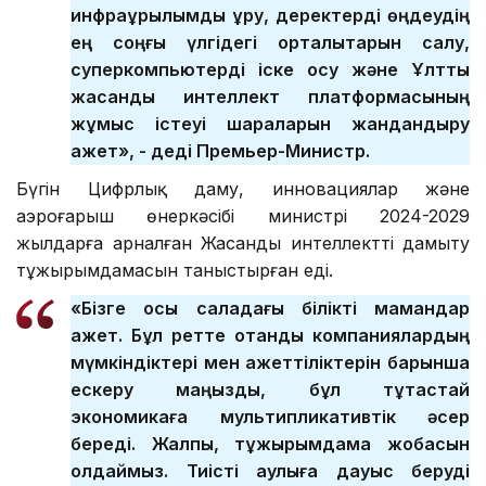
инфрақұрылымды құру, деректерді өңдеудің
ең соңғы үлгідегі орталықтарын салу,
суперкомпьютерді іске қосу және Ұлттық
жасанды интеллект платформасының
жұмыс істеуі шараларын жандандыру
қажет», - деді Премьер-Министр.
Бүгін Цифрлық даму, инновациялар және
аэроғарыш өнеркәсібі министрі 2024-2029
жылдарға арналған Жасанды интеллектті дамыту
тұжырымдамасын таныстырған еді.
«Бізге осы саладағы білікті мамандар
қажет. Бұл ретте отандық компаниялардың
мүмкіндіктері мен қажеттіліктерін барынша
ескеру маңызды, бұл тұтастай
экономикаға мультипликативтік әсер
береді. Жалпы, тұжырымдама жобасын
қолдаймыз. Тиісті қаулыға дауыс беруді