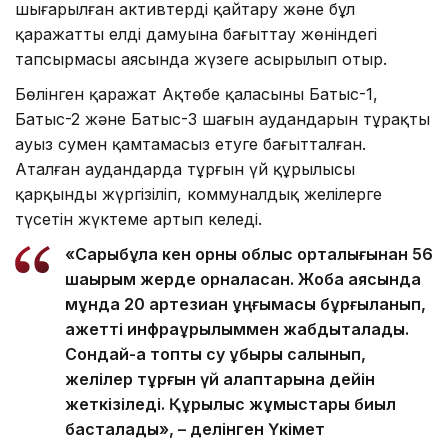
шығарылған активтерді қайтару және бұл
қаражатты елдің дамуына бағыттау жөніндегі
тапсырмасы аясында жүзеге асырылып отыр.
Бөлінген қаражат Ақтөбе қаласының Батыс-1,
Батыс-2 және Батыс-3 шағын аудандарын тұрақты
ауыз сумен қамтамасыз етуге бағытталған.
Аталған аудандарда тұрғын үй құрылысы
қарқынды жүргізіліп, коммуналдық желілерге
түсетін жүктеме артып келеді.
«Сарыбұлақ кен орны облыс орталығынан 56
шақырым жерде орналасқан. Жоба аясында
мұнда 20 артезиан ұңғымасы бұрғыланып,
қажетті инфрақұрылыммен жабдықталады.
Сондай-ақ топтық су құбыры салынып,
желілер тұрғын үй алаптарына дейін
жеткізіледі. Құрылыс жұмыстары биыл
басталады», – делінген Үкімет