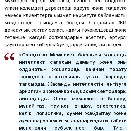
мүмкіндік береді. Мысалы, бизнес пен өндірісте
үлкен көлемдегі деректерді өңдеуге және талдауға
немесе клиенттерге қызмет көрсетуге байланысты
міндеттерді орындауға болады. Сондай-ақ ЖИ
денсаулық сақтау саласындағы тәуекелдерді және
төтенше жағдай болжамдарын есептеп, әртүрлі
қауіптер мен кибершабуылдарды анықтай алады.
«Сондықтан Мемлекет басшысы жасанды
интеллект саласын дамыту және оны
қолданатын жобаларды кеңінен тарату
жөніндегі стратегиялық құжат әзірлеуді
тапсырды. Жасанды интеллектіні енгізуге
арналған экономиканың басым секторлары
айқындалды. Онда мемлекеттік басқару,
мұнай-газ, тау-кен өндіру, энергетика,
көлік, логистика, сумен жабдықтау және
ауыл шаруашылығы салаларындағы табиғи
монополия субъектілері бар. Тиісті