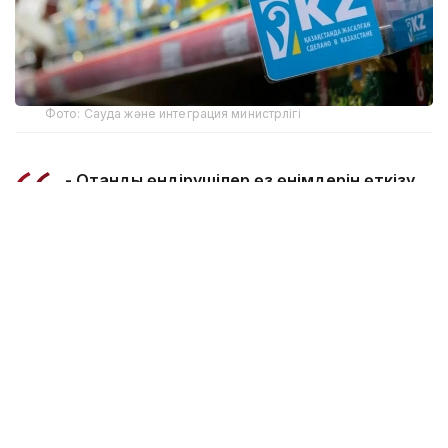
Фото: Сауда және интеграция министрлігі
- Отандық өндірушілер өз өнімдерін өткізу
кезінде негізсіз әрі басы артық әкімшілік
талаптарға тап болмауға тиіс. Сауда
министрлігі мүдделі мемлекеттік
органдармен және «Атамекен»
палатасымен бірлесіп, отандық тауарларды
өткізуге және экспорттауға кедергі
келтіретін талаптар мен шектеулерді қайта
қарап, оларды жою жөнінде нақты шаралар
қабылдасын. Барлық талаптар бір құжатта
жинақталып, жалпыға қолжетімді ақпараттық