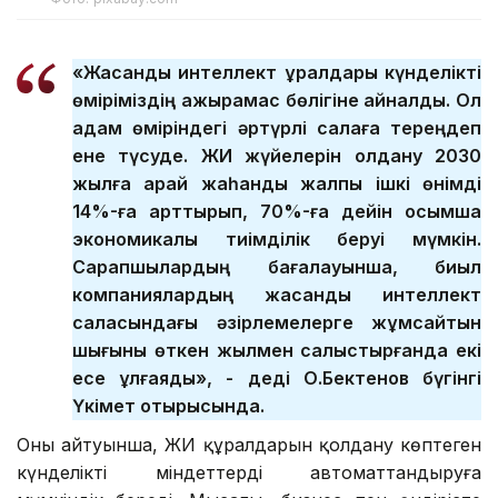
«Жасанды интеллект құралдары күнделікті
өміріміздің ажырамас бөлігіне айналды. Ол
адам өміріндегі әртүрлі салаға тереңдеп
ене түсуде. ЖИ жүйелерін қолдану 2030
жылға қарай жаһандық жалпы ішкі өнімді
14%-ға арттырып, 70%-ға дейін қосымша
экономикалық тиімділік беруі мүмкін.
Сарапшылардың бағалауынша, биыл
компаниялардың жасанды интеллект
саласындағы әзірлемелерге жұмсайтын
шығыны өткен жылмен салыстырғанда екі
есе ұлғаяды», - деді О.Бектенов бүгінгі
Үкімет отырысында.
Оның айтуынша, ЖИ құралдарын қолдану көптеген
күнделікті міндеттерді автоматтандыруға