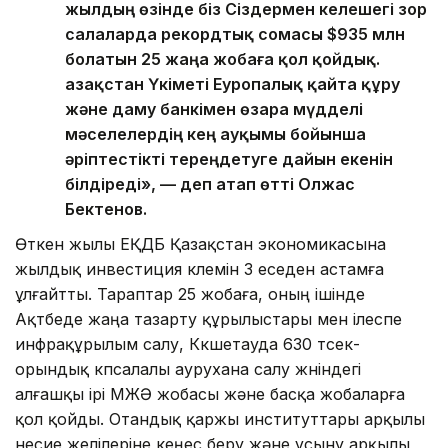
жылдың өзінде біз Сіздермен келешегі зор
салаларда рекордтық сомасы $935 млн
болатын 25 жаңа жобаға қол қойдық.
Қазақстан Үкіметі Еуропалық қайта құру
және даму банкімен өзара мүдделі
мәселелердің кең ауқымы бойынша
әріптестікті тереңдетуге дайын екенін
білдіреді», — деп атап өтті Олжас
Бектенов.
Өткен жылы ЕҚДБ Қазақстан экономикасына
жылдық инвестиция көлемін 3 еседен астамға
ұлғайтты. Тараптар 25 жобаға, оның ішінде
Ақтөбеде жаңа тазарту құрылыстары мен ілеспе
инфрақұрылым салу, Көкшетауда 630 төсек-
орындық көпсалалы аурухана салу жөніндегі
алғашқы ірі МЖӘ жобасы және басқа жобаларға
қол қойды. Отандық қаржы институттары арқылы
несие желілеріне кеңес беру және ұсыну арқылы