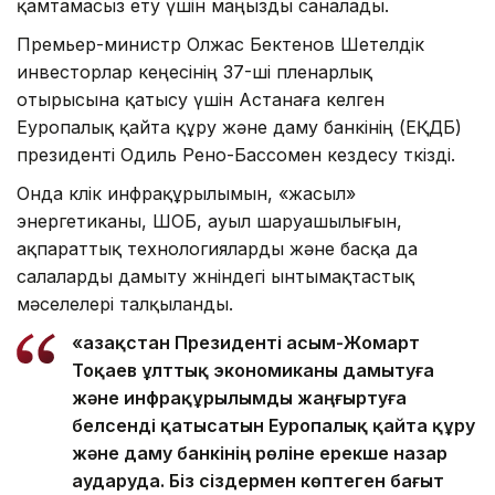
қамтамасыз ету үшін маңызды саналады.
Премьер-министр Олжас Бектенов Шетелдік
инвесторлар кеңесінің 37-ші пленарлық
отырысына қатысу үшін Астанаға келген
Еуропалық қайта құру және даму банкінің (ЕҚДБ)
президенті Одиль Рено-Бассомен кездесу өткізді.
Онда көлік инфрақұрылымын, «жасыл»
энергетиканы, ШОБ, ауыл шаруашылығын,
ақпараттық технологияларды және басқа да
салаларды дамыту жөніндегі ынтымақтастық
мәселелері талқыланды.
«Қазақстан Президенті Қасым-Жомарт
Тоқаев ұлттық экономиканы дамытуға
және инфрақұрылымды жаңғыртуға
белсенді қатысатын Еуропалық қайта құру
және даму банкінің рөліне ерекше назар
аударуда. Біз сіздермен көптеген бағыт