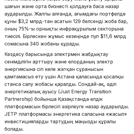
шағын және орта бизнесті қолдауға баса назар
аударылды. Жалпы алғанда, ағымдағы портфелде
құны $3,2 млрд-тан асатын 129 белсенді жоба бар,
оның 75%-ы орнықты инфрақұрылым секторына
тиесілі. Бірлескен жұмыс кезеңінде пул $11,6 млрд
сомасына 340 жобаны құрады.
Кездесу барысында электрмен жабдықтау
сенімділігін арттыру және елорданың электр
энергиясына өсіп келе жатқан сұранысын
қамтамасыз ету үшін Астана қаласында қосалқы
станса салу жобасы қаралды. Сондай-ақ, әділ
энергетикалық ауысу (Just Energy Transition
Partnership) бойынша Қазақстанда елдік
платформасын бірлесіп әзірлеуге назар аударылды.
JETP платформасы энергетика саласына «жасыл»
инвестицияларды тартудың маңызды құралы
болады.