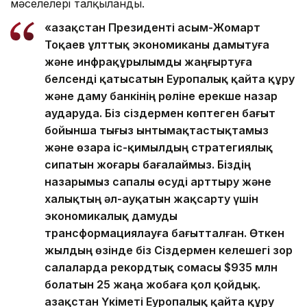
мәселелері талқыланды.
«Қазақстан Президенті Қасым-Жомарт
Тоқаев ұлттық экономиканы дамытуға
және инфрақұрылымды жаңғыртуға
белсенді қатысатын Еуропалық қайта құру
және даму банкінің рөліне ерекше назар
аударуда. Біз сіздермен көптеген бағыт
бойынша тығыз ынтымақтастықтамыз
және өзара іс-қимылдың стратегиялық
сипатын жоғары бағалаймыз. Біздің
назарымыз сапалы өсуді арттыру және
халықтың әл-ауқатын жақсарту үшін
экономикалық дамуды
трансформациялауға бағытталған. Өткен
жылдың өзінде біз Сіздермен келешегі зор
салаларда рекордтық сомасы $935 млн
болатын 25 жаңа жобаға қол қойдық.
Қазақстан Үкіметі Еуропалық қайта құру