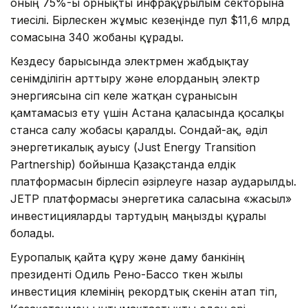
оның 75%-ы орнықты инфрақұрылым секторына
тиесілі. Бірлескен жұмыс кезеңінде пул $11,6 млрд
сомасына 340 жобаны құрады.
Кездесу барысында электрмен жабдықтау
сенімділігін арттыру және елорданың электр
энергиясына өсіп келе жатқан сұранысын
қамтамасыз ету үшін Астана қаласында қосалқы
станса салу жобасы қаралды. Сондай-ақ, әділ
энергетикалық ауысу (Just Energy Transition
Partnership) бойынша Қазақстанда елдік
платформасын бірлесіп әзірлеуге назар аударылды.
JETP платформасы энергетика саласына «жасыл»
инвестицияларды тартудың маңызды құралы
болады.
Еуропалық қайта құру және даму банкінің
президенті Одиль Рено-Бассо өткен жылы
инвестиция көлемінің рекордтық өскенін атап өтіп,