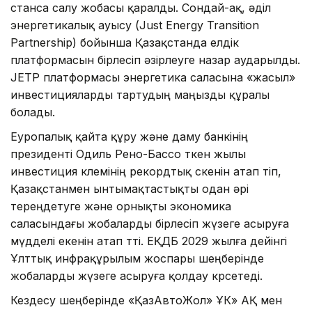
станса салу жобасы қаралды. Сондай-ақ, әділ
энергетикалық ауысу (Just Energy Transition
Partnership) бойынша Қазақстанда елдік
платформасын бірлесіп әзірлеуге назар аударылды.
JETP платформасы энергетика саласына «жасыл»
инвестицияларды тартудың маңызды құралы
болады.
Еуропалық қайта құру және даму банкінің
президенті Одиль Рено-Бассо өткен жылы
инвестиция көлемінің рекордтық өскенін атап өтіп,
Қазақстанмен ынтымақтастықты одан әрі
тереңдетуге және орнықты экономика
саласындағы жобаларды бірлесіп жүзеге асыруға
мүдделі екенін атап өтті. ЕҚДБ 2029 жылға дейінгі
Ұлттық инфрақұрылым жоспары шеңберінде
жобаларды жүзеге асыруға қолдау көрсетеді.
Кездесу шеңберінде «ҚазАвтоЖол» ҰК» АҚ мен