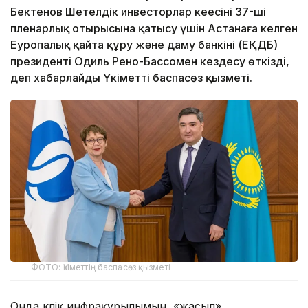
Бектенов Шетелдік инвесторлар кеңесінің 37-ші
пленарлық отырысына қатысу үшін Астанаға келген
Еуропалық қайта құру және даму банкінің (ЕҚДБ)
президенті Одиль Рено-Бассомен кездесу өткізді,
деп хабарлайды Үкіметтің баспасөз қызметі.
ФОТО: Үкіметтің баспасөз қызметі
Онда көлік инфрақұрылымын, «жасыл»