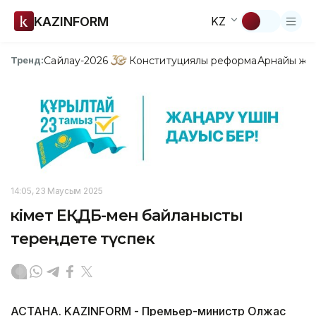
KAZINFORM
KZ
Сайлау-2026
Конституциялық реформа
Арнайы жо
Тренд:
14:05, 23 Маусым 2025
Үкімет ЕҚДБ-мен байланысты
тереңдете түспек
АСТАНА. KAZINFORM - Премьер-министр Олжас