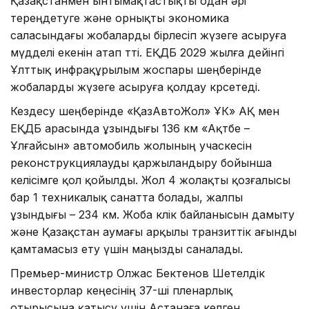
Қазақстанмен ынтымақтастықты одан әрі
тереңдетуге және орнықты экономика
саласындағы жобаларды бірлесіп жүзеге асыруға
мүдделі екенін атап өтті. ЕҚДБ 2029 жылға дейінгі
Ұлттық инфрақұрылым жоспары шеңберінде
жобаларды жүзеге асыруға қолдау көрсетеді.
Кездесу шеңберінде «ҚазАвтоЖол» ҰК» АҚ мен
ЕҚДБ арасында ұзындығы 136 км «Ақтөбе –
Ұлғайсын» автомобиль жолының учаскесін
реконструкциялауды қаржыландыру бойынша
келісімге қол қойылды. Жол 4 жолақты қозғалысы
бар 1 техникалық санатта болады, жалпы
ұзындығы – 234 км. Жоба көлік байланысын дамыту
және Қазақстан аумағы арқылы транзиттік ағынды
қамтамасыз ету үшін маңызды саналады.
Премьер-министр Олжас Бектенов Шетелдік
инвесторлар кеңесінің 37-ші пленарлық
отырысына қатысу үшін Астанаға келген