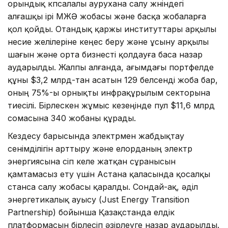
орындық көпсалалы аурухана салу жөніндегі
алғашқы ірі МЖӘ жобасы және басқа жобаларға
қол қойды. Отандық қаржы институттары арқылы
несие желілеріне кеңес беру және ұсыну арқылы
шағын және орта бизнесті қолдауға баса назар
аударылды. Жалпы алғанда, ағымдағы портфелде
құны $3,2 млрд-тан асатын 129 белсенді жоба бар,
оның 75%-ы орнықты инфрақұрылым секторына
тиесілі. Бірлескен жұмыс кезеңінде пул $11,6 млрд
сомасына 340 жобаны құрады.
Кездесу барысында электрмен жабдықтау
сенімділігін арттыру және елорданың электр
энергиясына өсіп келе жатқан сұранысын
қамтамасыз ету үшін Астана қаласында қосалқы
станса салу жобасы қаралды. Сондай-ақ, әділ
энергетикалық ауысу (Just Energy Transition
Partnership) бойынша Қазақстанда елдік
платформасын бірлесіп әзірлеуге назар аударылды.