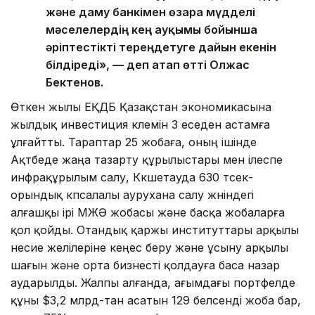
және даму банкімен өзара мүдделі
мәселелердің кең ауқымы бойынша
әріптестікті тереңдетуге дайын екенін
білдіреді», — деп атап өтті Олжас
Бектенов.
Өткен жылы ЕҚДБ Қазақстан экономикасына
жылдық инвестиция көлемін 3 еседен астамға
ұлғайтты. Тараптар 25 жобаға, оның ішінде
Ақтөбеде жаңа тазарту құрылыстары мен ілеспе
инфрақұрылым салу, Көкшетауда 630 төсек-
орындық көпсалалы аурухана салу жөніндегі
алғашқы ірі МЖӘ жобасы және басқа жобаларға
қол қойды. Отандық қаржы институттары арқылы
несие желілеріне кеңес беру және ұсыну арқылы
шағын және орта бизнесті қолдауға баса назар
аударылды. Жалпы алғанда, ағымдағы портфелде
құны $3,2 млрд-тан асатын 129 белсенді жоба бар,