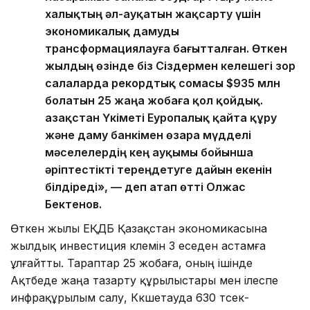
халықтың әл-ауқатын жақсарту үшін
экономикалық дамуды
трансформациялауға бағытталған. Өткен
жылдың өзінде біз Сіздермен келешегі зор
салаларда рекордтық сомасы $935 млн
болатын 25 жаңа жобаға қол қойдық.
Қазақстан Үкіметі Еуропалық қайта құру
және даму банкімен өзара мүдделі
мәселелердің кең ауқымы бойынша
әріптестікті тереңдетуге дайын екенін
білдіреді», — деп атап өтті Олжас
Бектенов.
Өткен жылы ЕҚДБ Қазақстан экономикасына
жылдық инвестиция көлемін 3 еседен астамға
ұлғайтты. Тараптар 25 жобаға, оның ішінде
Ақтөбеде жаңа тазарту құрылыстары мен ілеспе
инфрақұрылым салу, Көкшетауда 630 төсек-