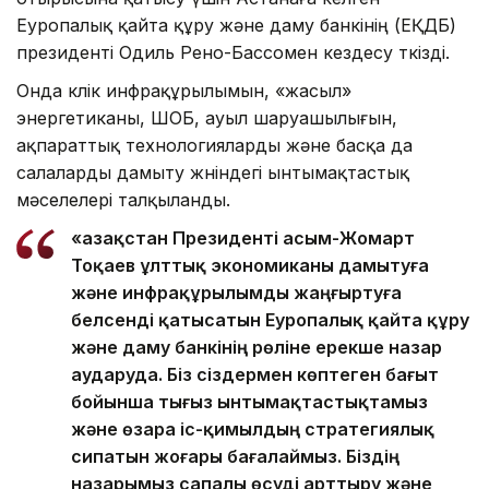
Еуропалық қайта құру және даму банкінің (ЕҚДБ)
президенті Одиль Рено-Бассомен кездесу өткізді.
Онда көлік инфрақұрылымын, «жасыл»
энергетиканы, ШОБ, ауыл шаруашылығын,
ақпараттық технологияларды және басқа да
салаларды дамыту жөніндегі ынтымақтастық
мәселелері талқыланды.
«Қазақстан Президенті Қасым-Жомарт
Тоқаев ұлттық экономиканы дамытуға
және инфрақұрылымды жаңғыртуға
белсенді қатысатын Еуропалық қайта құру
және даму банкінің рөліне ерекше назар
аударуда. Біз сіздермен көптеген бағыт
бойынша тығыз ынтымақтастықтамыз
және өзара іс-қимылдың стратегиялық
сипатын жоғары бағалаймыз. Біздің
назарымыз сапалы өсуді арттыру және