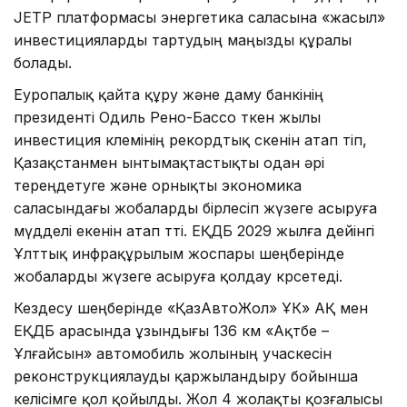
JETP платформасы энергетика саласына «жасыл»
инвестицияларды тартудың маңызды құралы
болады.
Еуропалық қайта құру және даму банкінің
президенті Одиль Рено-Бассо өткен жылы
инвестиция көлемінің рекордтық өскенін атап өтіп,
Қазақстанмен ынтымақтастықты одан әрі
тереңдетуге және орнықты экономика
саласындағы жобаларды бірлесіп жүзеге асыруға
мүдделі екенін атап өтті. ЕҚДБ 2029 жылға дейінгі
Ұлттық инфрақұрылым жоспары шеңберінде
жобаларды жүзеге асыруға қолдау көрсетеді.
Кездесу шеңберінде «ҚазАвтоЖол» ҰК» АҚ мен
ЕҚДБ арасында ұзындығы 136 км «Ақтөбе –
Ұлғайсын» автомобиль жолының учаскесін
реконструкциялауды қаржыландыру бойынша
келісімге қол қойылды. Жол 4 жолақты қозғалысы