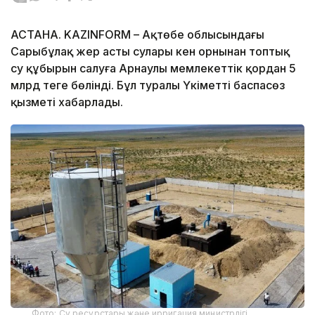
АСТАНА. KAZINFORM – Ақтөбе облысындағы
Сарыбұлақ жер асты сулары кен орнынан топтық
су құбырын салуға Арнаулы мемлекеттік қордан 5
млрд теңге бөлінді. Бұл туралы Үкіметтің баспасөз
қызметі хабарлады.
Фото: Су ресурстары және ирригация министрлігі