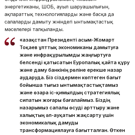
энергетиканы, ШОБ, ауыл шаруашылығын,
ақпараттық технологияларды және басқа да
салаларды дамыту жөніндегі ынтымақтастық
мәселелері талқыланды.
«Қазақстан Президенті Қасым-Жомарт
Тоқаев ұлттық экономиканы дамытуға
және инфрақұрылымды жаңғыртуға
белсенді қатысатын Еуропалық қайта құру
және даму банкінің рөліне ерекше назар
аударуда. Біз сіздермен көптеген бағыт
бойынша тығыз ынтымақтастықтамыз
және өзара іс-қимылдың стратегиялық
сипатын жоғары бағалаймыз. Біздің
назарымыз сапалы өсуді арттыру және
халықтың әл-ауқатын жақсарту үшін
экономикалық дамуды
трансформациялауға бағытталған. Өткен