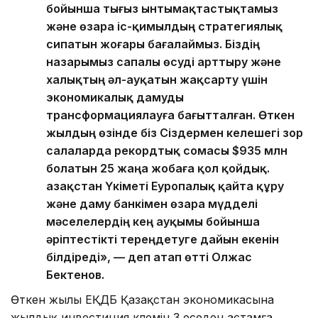
бойынша тығыз ынтымақтастықтамыз
және өзара іс-қимылдың стратегиялық
сипатын жоғары бағалаймыз. Біздің
назарымыз сапалы өсуді арттыру және
халықтың әл-ауқатын жақсарту үшін
экономикалық дамуды
трансформациялауға бағытталған. Өткен
жылдың өзінде біз Сіздермен келешегі зор
салаларда рекордтық сомасы $935 млн
болатын 25 жаңа жобаға қол қойдық.
Қазақстан Үкіметі Еуропалық қайта құру
және даму банкімен өзара мүдделі
мәселелердің кең ауқымы бойынша
әріптестікті тереңдетуге дайын екенін
білдіреді», — деп атап өтті Олжас
Бектенов.
Өткен жылы ЕҚДБ Қазақстан экономикасына
жылдық инвестиция көлемін 3 еседен астамға