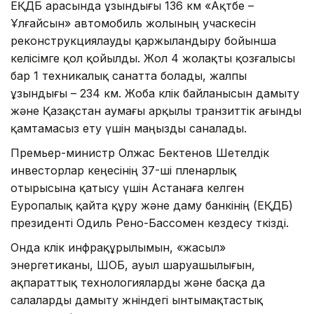
ЕҚДБ арасында ұзындығы 136 км «Ақтөбе –
Ұлғайсын» автомобиль жолының учаскесін
реконструкциялауды қаржыландыру бойынша
келісімге қол қойылды. Жол 4 жолақты қозғалысы
бар 1 техникалық санатта болады, жалпы
ұзындығы – 234 км. Жоба көлік байланысын дамыту
және Қазақстан аумағы арқылы транзиттік ағынды
қамтамасыз ету үшін маңызды саналады.
Премьер-министр Олжас Бектенов Шетелдік
инвесторлар кеңесінің 37-ші пленарлық
отырысына қатысу үшін Астанаға келген
Еуропалық қайта құру және даму банкінің (ЕҚДБ)
президенті Одиль Рено-Бассомен кездесу өткізді.
Онда көлік инфрақұрылымын, «жасыл»
энергетиканы, ШОБ, ауыл шаруашылығын,
ақпараттық технологияларды және басқа да
салаларды дамыту жөніндегі ынтымақтастық