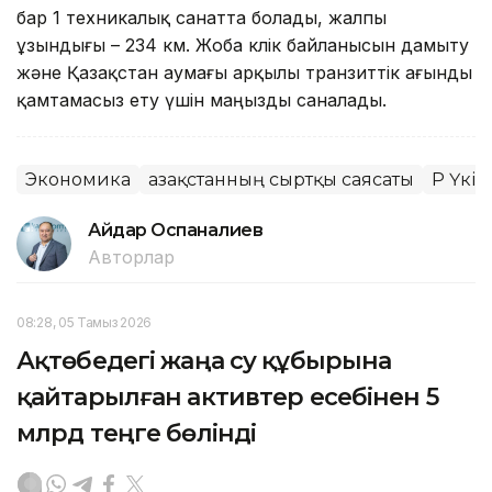
бар 1 техникалық санатта болады, жалпы
ұзындығы – 234 км. Жоба көлік байланысын дамыту
және Қазақстан аумағы арқылы транзиттік ағынды
қамтамасыз ету үшін маңызды саналады.
Экономика
Қазақстанның сыртқы саясаты
ҚР Үкім
Айдар Оспаналиев
Авторлар
08:28, 05 Тамыз 2026
Ақтөбедегі жаңа су құбырына
қайтарылған активтер есебінен 5
млрд теңге бөлінді