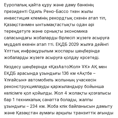
Еуропалық қайта құру және даму банкінің
президенті Одиль Рено-Бассо өткен жылы
инвестиция көлемінің рекордтық өскенін атап өтіп,
Қазақстанмен ынтымақтастықты одан әрі
тереңдетуге және орнықты экономика
саласындағы жобаларды бірлесіп жүзеге асыруға
мүдделі екенін атап өтті. ЕҚДБ 2029 жылға дейінгі
Ұлттық инфрақұрылым жоспары шеңберінде
жобаларды жүзеге асыруға қолдау көрсетеді.
Кездесу шеңберінде «ҚазАвтоЖол» ҰК» АҚ мен
ЕҚДБ арасында ұзындығы 136 км «Ақтөбе –
Ұлғайсын» автомобиль жолының учаскесін
реконструкциялауды қаржыландыру бойынша
келісімге қол қойылды. Жол 4 жолақты қозғалысы
бар 1 техникалық санатта болады, жалпы
ұзындығы – 234 км. Жоба көлік байланысын дамыту
және Қазақстан аумағы арқылы транзиттік ағынды