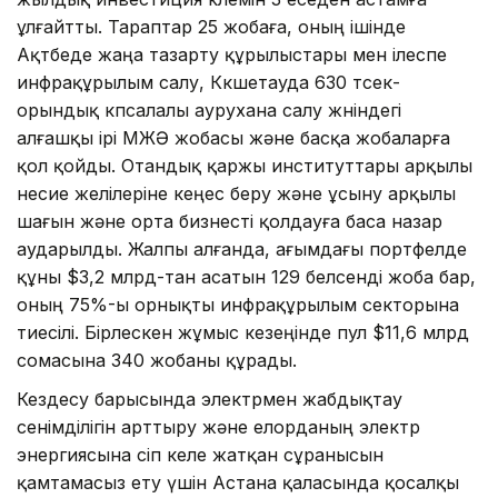
ұлғайтты. Тараптар 25 жобаға, оның ішінде
Ақтөбеде жаңа тазарту құрылыстары мен ілеспе
инфрақұрылым салу, Көкшетауда 630 төсек-
орындық көпсалалы аурухана салу жөніндегі
алғашқы ірі МЖӘ жобасы және басқа жобаларға
қол қойды. Отандық қаржы институттары арқылы
несие желілеріне кеңес беру және ұсыну арқылы
шағын және орта бизнесті қолдауға баса назар
аударылды. Жалпы алғанда, ағымдағы портфелде
құны $3,2 млрд-тан асатын 129 белсенді жоба бар,
оның 75%-ы орнықты инфрақұрылым секторына
тиесілі. Бірлескен жұмыс кезеңінде пул $11,6 млрд
сомасына 340 жобаны құрады.
Кездесу барысында электрмен жабдықтау
сенімділігін арттыру және елорданың электр
энергиясына өсіп келе жатқан сұранысын
қамтамасыз ету үшін Астана қаласында қосалқы