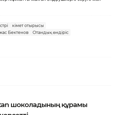
стрі
Үкімет отырысы
жас Бектенов
Отандық өндіріс
stan шоколадының құрамы