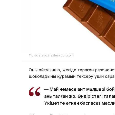
Фото: static.insales-cdn.com
Оның айтуынша, желіде тараған резонан
шоколадының құрамын тексеру үшін сар
— Май немесе қант мөлшері бой
анықталған жоқ. Өндірістегі тал
Үкіметте өткен баспасөз мәсл