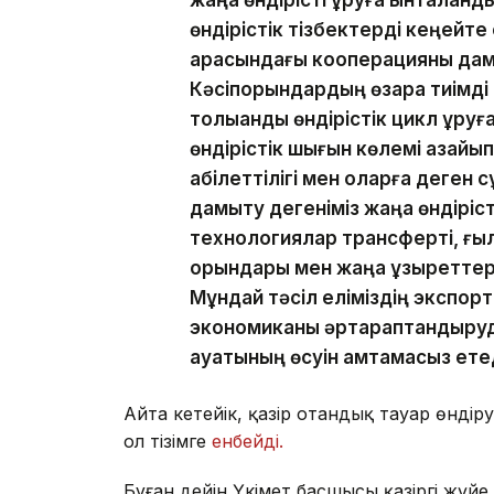
жаңа өндірісті құруға ынталанд
өндірістік тізбектерді кеңейт
арасындағы кооперацияны дам
Кәсіпорындардың өзара тиімді 
толыққанды өндірістік цикл құр
өндірістік шығын көлемі азайы
қабілеттілігі мен оларға деген 
дамыту дегеніміз жаңа өндіріст
технологиялар трансферті, ғ
орындары мен жаңа құзыреттерд
Мұндай тәсіл еліміздің экспортт
экономиканы әртараптандыруды
ауқатының өсуін қамтамасыз ете
Айта кетейік, қазір отандық тауар өндір
ол тізімге
енбейді.
Бұған дейін Үкімет басшысы қазіргі жүй