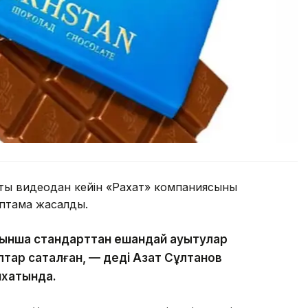
сты видеодан кейін «Рахат» компаниясының
аптама жасалды.
ынша стандарттан ешқандай ауытқулар
аптар сақталған, — деді Азат Сұлтанов
ихатында.