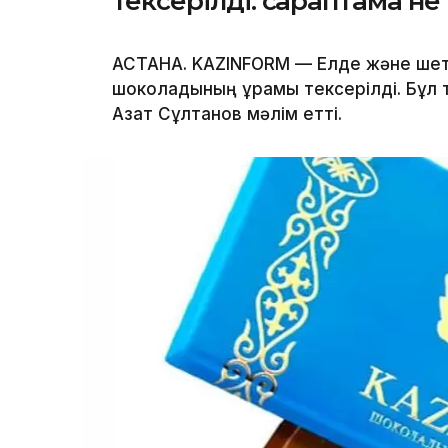
тексерілді: сараптама не
АСТАНА. KAZINFORM — Елде және шет
шоколадының құрамы тексерілді. Бұл
Азат Сұлтанов мәлім етті.