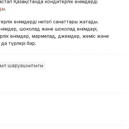
астап Қазақстанда кондитерлік өнімдерді
ды
.
ерлік өнімдердің негізгі санаттары жатады.
өнімдер, шоколад және шоколад өнімдері,
рлік өнімдер, мармелад, джемдер, жеміс және
 да түрлері бар.
ыл шаруашылығы