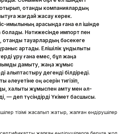
ырады. Сонымен бірге ел ішіндегі
е отырып, отандық компаниялардың
ытуға жағдай жасау керек.
іс-қимылының арқасында ғана ел ішінде
уға болады. Нәтижесінде импорт пен
п, отандық тауарлардың бәсекеге
сұраныс артады. Елішілік құндылықты
ерді құру ғана емес, бұл жаңа
ылымды дамыту, жаңа жұмыс
і қалыптастыру дегенді білдіреді.
ық әлеуетіне оң әсерін тигізіп,
, халықты жұмыспен қамту мен әл-
ді, — деп түсіндірді Үкімет басшысы.
ушілер тізімі жасалып жатыр, жалған өндірушілер
е сертификатты жалған өндірушілерге беруге жол