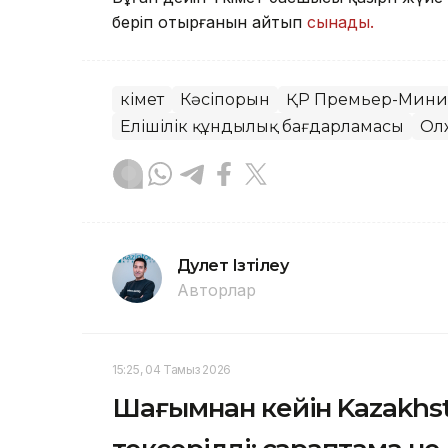
беріп отырғанын айтып
сынады.
Үкімет
Кәсіпорын
ҚР Премьер-Мини
Елішілік құндылық бағдарламасы
Ол
Дәулет Ізтілеу
Авторлар
15:25, 04 Тамыз 2026
Шағымнан кейін Kazakh