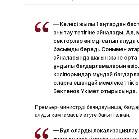
— Келесі жылы 1 қаңтардан баста
анықтау тетігіне айналады. Ал
секторлар өнімді сатып алуда о
басымдық береді. Сонымен қатар
айналасында шағын және орта б
құндылық бағдарламаларын әзірл
кәсіпорындар мұндай бағдарл
оларға ешқандай мемлекеттік қ
Бектенов Үкімет отырысында.
Премьер-министрдің баяндауынша, бағда
алуды қамтамасыз етуге бағытталған.
— Бұл оларды локализациялау 