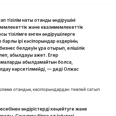
п тізілім нақты отандық өндірушіні
, мемлекеттік және квазимемлекеттік
сы тізілімге енген өндірушілерге
 барлық ірі кәсіпорындар өздерінің
изнес белдеуін құра отырып, елішілік
еп, қабылдауы қажет. Егер
амаларды қабылдамайтын болса,
олдау көрсетілмейді, — деді Олжас
рлама отандық кәсіпорындардан тікелей сатып
есебінен өндірістерді кеңейтуге және