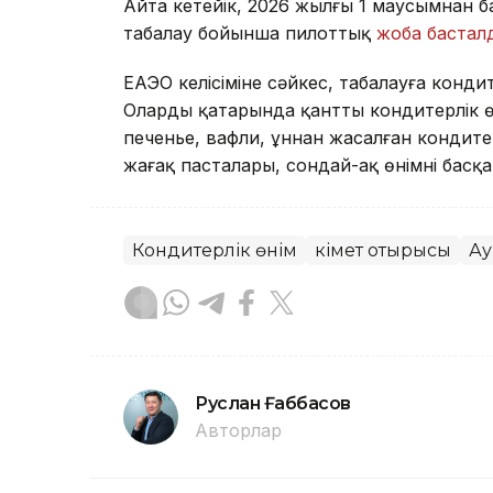
Айта кетейік, 2026 жылғы 1 маусымнан б
таңбалау бойынша пилоттық
жоба бастал
ЕАЭО келісіміне сәйкес, таңбалауға кондит
Олардың қатарында қантты кондитерлік 
печенье, вафли, ұннан жасалған кондите
жаңғақ пасталары, сондай-ақ өнімнің басқа
Кондитерлік өнім
Үкімет отырысы
Ау
Руслан Ғаббасов
Авторлар