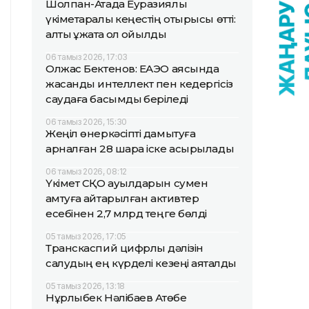
Шолпан-Атада Еуразиялық
үкіметаралық кеңестің отырысы өтті:
алты құжатқа қол қойылды
06 тамыз 2026, 17:03
Олжас Бектенов: ЕАЭО аясында
жасанды интеллект пен кедергісіз
саудаға басымдық беріледі
06 тамыз 2026, 15:30
Жеңіл өнеркәсіпті дамытуға
арналған 28 шара іске асырылады
06 тамыз 2026, 08:12
Үкімет СҚО ауылдарын сумен
қамтуға қайтарылған активтер
есебінен 2,7 млрд теңге бөлді
05 тамыз 2026, 17:05
Транскаспий цифрлық дәлізін
салудың ең күрделі кезеңі аяқталды
05 тамыз 2026, 13:18
Нұрлыбек Нәлібаев Ақтөбе