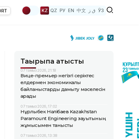
KZ
QZ
РУ
EN
中文
ق ز
ЎЗ
ORT
Тақырыпқа қатысты
07 тамыз 2026, 21:18
Вице-премьер негізгі серіктес
елдермен экономикалық
байланыстарды дамыту мәселесін
қарады
07 тамыз 2026, 17:02
Нұрлыбек Нәлібаев Kazakhstan
Paramount Engineering зауытының
жұмысымен танысты
07 тамыз 2026, 13:38