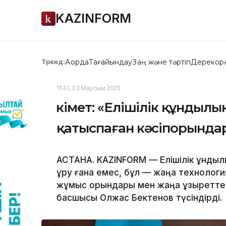
KAZINFORM
Ақорда
Тағайындау
Заң және тәртіп
Дерекқор
Тренд:
11:41, 03 Маусым 2025
Үкімет: «Елішілік құндыл
қатыспаған кәсіпорында
АСТАНА. KAZINFORM — Елішілік құндыл
құру ғана емес, бұл — жаңа техноло
жұмыс орындары мен жаңа құзыреттер
басшысы Олжас Бектенов түсіндірді.