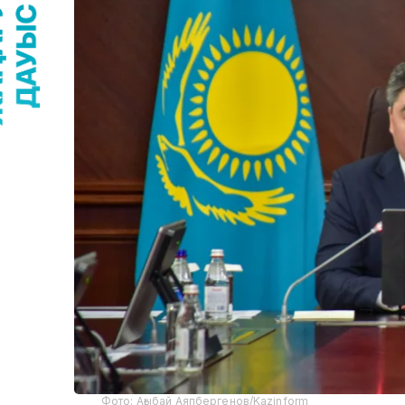
Фото: Ағыбай Аяпбергенов/Kazinform