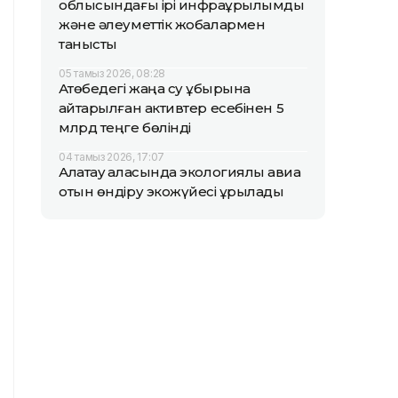
облысындағы ірі инфрақұрылымдық
және әлеуметтік жобалармен
танысты
05 тамыз 2026, 08:28
Ақтөбедегі жаңа су құбырына
қайтарылған активтер есебінен 5
млрд теңге бөлінді
04 тамыз 2026, 17:07
Алатау қаласында экологиялық авиа
отын өндіру экожүйесі құрылады