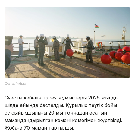
Фото: Үкімет
Суасты кабелін төсеу жұмыстары 2026 жылдың
шілде айында басталды. Құрылыс тәулік бойы
су сыйымдылығы 20 мың тоннадан асатын
мамандандырылған кеменің көмегімен жүргізілді.
Жобаға 70 маман тартылды.