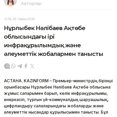
Авторлар
13:18, 05 Тамыз 2026
Нұрлыбек Нәлібаев Ақтөбе
облысындағы ірі
инфрақұрылымдық және
әлеуметтік жобалармен танысты
АСТАНА. KAZINFORM – Премьер-министрдің бірінші
орынбасары Нұрлыбек Нәлібаев Ақтөбе облысына
жұмыс сапарымен барып, көлік инфрақұрылымы,
өнеркәсіп, тұрғын үй-коммуналдық шаруашылық,
цифрландыру салаларындағы жобаларды және
әлеуметтік нысандар құрылысымен танысты. Бұл