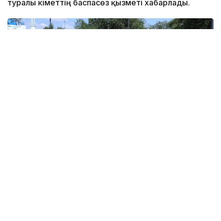
туралы Үкіметтің баспасөз қызметі хабарлады.
Фото: primeminister.kz
Мемлекет басшысының қолдауымен жүзеге
асырылып жатқан жобалар ең алдымен халықтың
жайлы тұрмысын, өңірдің әлеуметтік-экономикалық
өркендеуін көздейді. Ауқымды жұмыстардың
барлық кезеңі, мәселелері Премьер-министрдің