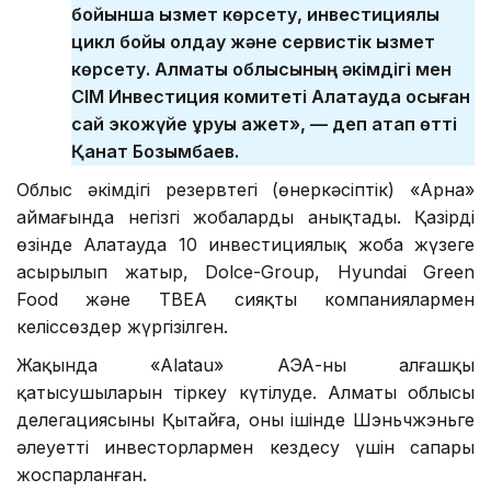
бойынша қызмет көрсету, инвестициялық
цикл бойы қолдау және сервистік қызмет
көрсету. Алматы облысының әкімдігі мен
СІМ Инвестиция комитеті Алатауда осыған
сай экожүйе құруы қажет»,
— деп атап өтті
Қанат Бозымбаев.
Облыс әкімдігі резервтегі (өнеркәсіптік) «Арна»
аймағында негізгі жобаларды анықтады. Қазірдің
өзінде Алатауда 10 инвестициялық жоба жүзеге
асырылып жатыр, Dolce-Group, Hyundai Green
Food және TBEA сияқты компаниялармен
келіссөздер жүргізілген.
Жақында «Alatau» АЭА-ның алғашқы
қатысушыларын тіркеу күтілуде. Алматы облысы
делегациясының Қытайға, оның ішінде Шэньчжэньге
әлеуетті инвесторлармен кездесу үшін сапары
жоспарланған.