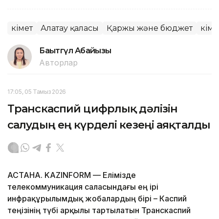
Үкімет
Алатау қаласы
Қаржы және бюджет
Үкім
Бақытгүл Абайқызы
Авторлар
17:05, 05 Тамыз 2026
Транскаспий цифрлық дәлізін
салудың ең күрделі кезеңі аяқталды
АСТАНА. KAZINFORM — Елімізде
телекоммуникация саласындағы ең ірі
инфрақұрылымдық жобалардың бірі – Каспий
теңізінің түбі арқылы тартылатын Транскаспий