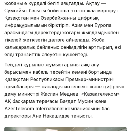
жобаның ең күрделі бөлігі аяқталды. Ақтау —
Сумгайыт бағыты бойынша өтетін жаңа маршрут
Қазақстан мен Әзербайжанның цифрлық
инфрақұрылымын біріктіріп, Азия мен Еуропа
арасындағы деректерді жоғары жылдамдықпен
тікелей жеткізетін дәлізге айналады. Жоба
халықаралық байланыс сенімділігін арттырып, екі
елдің транзиттік әлеуетін күшейтеді.
Теңіздегі құрылыс жұмыстарының аяқталу
барысымен кабель төсейтін кеменің бортында
Қазақстан Республикасы Премьер-министрінің
орынбасары — жасанды интеллект және цифрлық
даму министрі Жаслан Мәдиев, «Қазақтелеком»
АҚ басқарма төрағасы Бағдат Мусин және
AzerTelecom International компаниясының бас
директоры Ана Накашидзе танысты.