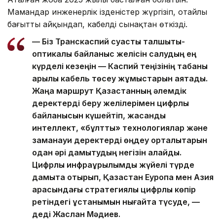
Мамандар инженерлік ізденістер жүргізіп, оңтайлы
бағытты айқындап, кабелді сынақтан өткізді.
— Біз Транскаспий суасты талшықты-
оптикалық байланыс желісін салудың ең
күрделі кезеңін — Каспий теңізінің табаны
арқылы кабель төсеу жұмыстарын аяқтадық.
Жаңа маршрут Қазақстанның әлемдік
деректерді беру желілерімен цифрлық
байланысын күшейтіп, жасанды
интеллект, «бұлтты» технологиялар және
заманауи деректерді өңдеу орталықтарын
одан әрі дамытудың негізін қалайды.
Цифрлық инфрақұрылымды жүйелі түрде
дамыта отырып, Қазақстан Еуропа мен Азия
арасындағы стратегиялық цифрлық көпір
ретіндегі ұстанымын нығайта түсуде, —
деді Жаслан Мәдиев.