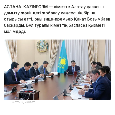
АСТАНA. KAZINFORM — Үкіметте Алатау қаласын
дамыту жөніндегі жобалау кеңсесінің бірінші
отырысы өтті, оны вице-премьер Қанат Бозымбаев
басқарды. Бұл туралы Үкіметтің баспасөз қызметі
мәлімдеді.
Фото: ҚР Үкіметі