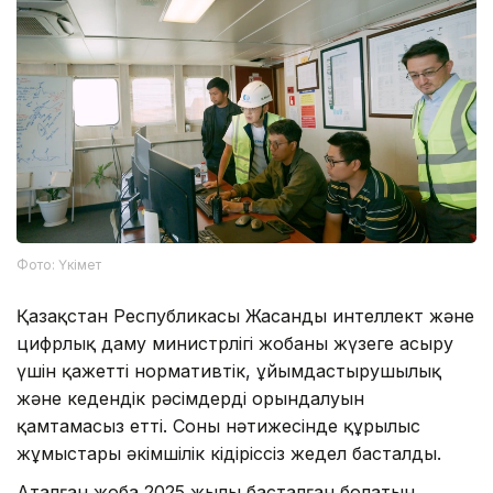
Фото: Үкімет
Қазақстан Республикасы Жасанды интеллект және
цифрлық даму министрлігі жобаны жүзеге асыру
үшін қажетті нормативтік, ұйымдастырушылық
және кедендік рәсімдердің орындалуын
қамтамасыз етті. Соның нәтижесінде құрылыс
жұмыстары әкімшілік кідіріссіз жедел басталды.
Аталған жоба 2025 жылы басталған болатын.