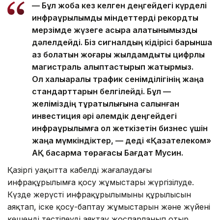
— Бұл жоба кез келген деңгейдегі күрделі
инфрақұрылымдық міндеттерді рекордтық
мерзімде жүзеге асыра алатынымызды
дәлелдейді. Біз сигналдың кідірісі барынша
аз болатын жоғары жылдамдықты цифрлық
магистраль қалыптастырып жатырмыз.
Ол халықаралық трафик сенімділігінің жаңа
стандарттарын белгілейді. Бұл —
желіміздің тұрақтылығына салынған
инвестиция әрі әлемдік деңгейдегі
инфрақұрылымға қол жеткізетін бизнес үшін
жаңа мүмкіндіктер, — деді «Қазақтелеком»
АҚ басқарма төрағасы Бағдат Мусин.
Қазіргі уақытта кабелді жағалаудағы
инфрақұрылымға қосу жұмыстары жүргізілуде.
Күзде жерүсті инфрақұрылымының құрылысын
аяқтап, іске қосу-баптау жұмыстарын және жүйені
кешенді тестілеуді аяқтау жоспарланып отыр.