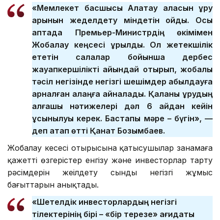
«Мемлекет басшысы Алатау қаласын құру
қарқынын жеделдету міндетін қойды. Осы
аптада Премьер-Министрдің өкімімен
Жобалау кеңсесі құрылды. Ол жетекшілік
ететін салалар бойынша дербес
жауапкершілікті айқындай отырып, жобалық
тәсіл негізінде негізгі шешімдер қабылдауға
арналған алаңға айналады. Қаланы құрудың
алғашқы нәтижелері дәл 6 айдан кейін
ұсынылуы керек. Бастапқы мәре – бүгін»,
—
деп атап өтті Қанат Бозымбаев.
Жобалау кеңсесі отырысына қатысушылар заңнамаға
қажетті өзгерістер енгізу және инвесторлар тарту
рәсімдерін жеңілдету сынды негізгі жұмыс
бағыттарын анықтады.
«Шетелдік инвесторлардың негізгі
тілектерінің бірі – «бір терезе» қағидаты