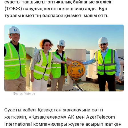
суасты талшықты-оптикалық байланыс желісін
(ТОБЖ) салудың негізгі кезеңі аяқталды. Бұл
туралы Үкіметтің баспасөз қызметі мәлім етті.
Фото: Үкімет
Суасты кабелі Қазақстан жағалауына сәтті
жеткізіліп, «Қазақтелеком» АҚ мен AzerTelecom
International компаниялары жүзеге асырып жатқан