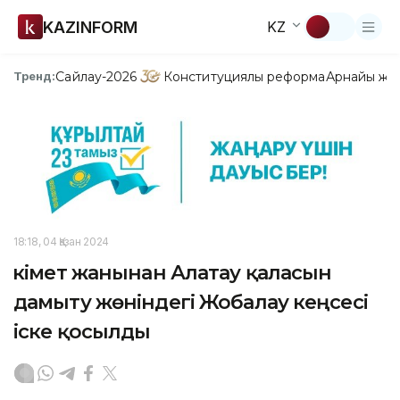
KAZINFORM
KZ
Сайлау-2026
Конституциялық реформа
Арнайы жо
Тренд:
18:18, 04 Қазан 2024
Үкімет жанынан Алатау қаласын
дамыту жөніндегі Жобалау кеңсесі
іске қосылды