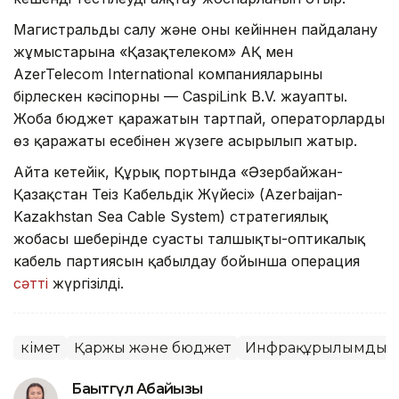
Магистральды салу және оны кейіннен пайдалану
жұмыстарына «Қазақтелеком» АҚ мен
AzerTelecom International компанияларының
бірлескен кәсіпорны — CaspiLink B.V. жауапты.
Жоба бюджет қаражатын тартпай, операторлардың
өз қаражаты есебінен жүзеге асырылып жатыр.
Айта кетейік, Құрық портында «Әзербайжан-
Қазақстан Теңіз Кабельдік Жүйесі» (Azerbaijan-
Kazakhstan Sea Cable System) стратегиялық
жобасы шеңберінде суасты талшықты-оптикалық
кабель партиясын қабылдау бойынша операция
сәтті
жүргізілді.
Үкімет
Қаржы және бюджет
Инфрақұрылымдық 
Бақытгүл Абайқызы