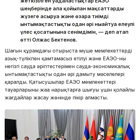
жеткізілген уағдаластықтар ЕАЭО
шеңберінде алға қойылған мақсаттарды
жүзеге асыруға және өзара тиімді
ынтымақтастықты одан әрі нығайтуға елеулі
үлес қосатынына сенімдімін, — деп атап
өтті Олжас Бектенов.
Шағын құрамдағы отырыста мүше мемлекеттердің
азық-түлікпен қамтамасыз етілуі және ЕАЭО-ның
негізгі сауда әріптестерімен сауда-экономикалық
ынтымақтастықты одан әрі дамыту мәселелері
қаралды. Қатысушылар ЕАЭО мемлекеттері
тауарларының жаңа нарықтарға шығуы үшін қолайлы
жағдайлар жасау жөнінде пікір алмасты.