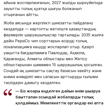
айына жоспарланғанын, 2027 жылдың қыркүйегінде
зауыттың толық қуатқа шығуы болжанып
отырғанын айтты.
Жоба аясында жергілікті шикізатты пайдалану
көзделуде — картопты жеткізуге қазақстандық
фермерлік шаруашылықтар тартылады. 2035 жылға
дейін PepsiCo чип сорттарын өсіруді толық
локализацияға көшуді жоспарлап отыр. Қазіргі
уақытта бағдарламаға Павлодар, Ақмола,
Қарағанды, Алматы облыстары мен Жетісу
облыстарынан шамамен 15 шаруашылық қосылған.
Сондай-ақ шикізатты сақтау базасын кеңейту және
өнімнің өнімділігі мен сапасын арттырудың ғылыми
тәсілдерін дамыту көзделген.
— Біз жоғары өңделген дайын өнім шығаруға
бағытталған осындай жобаларды толық
қолдаймыз. Мемлекеттік органдар екі апта