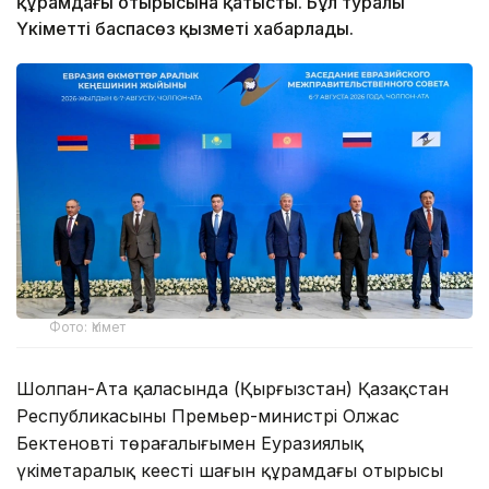
құрамдағы отырысына қатысты. Бұл туралы
Үкіметтің баспасөз қызметі хабарлады.
Фото: Үкімет
Шолпан-Ата қаласында (Қырғызстан) Қазақстан
Республикасының Премьер-министрі Олжас
Бектеновтің төрағалығымен Еуразиялық
үкіметаралық кеңестің шағын құрамдағы отырысы