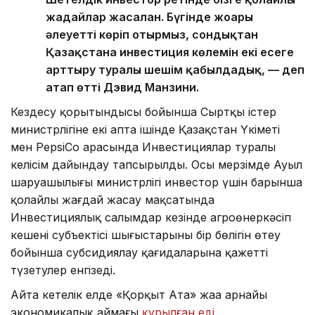
жағдайлар жасалған. Бүгінде жоғары
әлеуетті көріп отырмыз, сондықтан
Қазақстанға инвестиция көлемін екі есеге
арттыру туралы шешім қабылдадық, — деп
атап өтті Дэвид Манзини.
Кездесу қорытындысы бойынша Сыртқы істер
министрлігіне екі апта ішінде Қазақстан Үкіметі
мен PepsiCo арасында Инвестициялар туралы
келісім дайындау тапсырылды. Осы мерзімде Ауыл
шаруашылығы министрлігі инвестор үшін барынша
қолайлы жағдай жасау мақсатында
Инвестициялық салымдар кезінде агроөнеркәсіп
кешені субъектісі шығыстарының бір бөлігін өтеу
бойынша субсидиялау қағидаларына қажетті
түзетулер енгізеді.
Айта кетелік елде «Қорқыт Ата» жаңа арнайы
экономикалық аймағы
құрылған еді
.