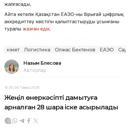
жалғасады.
Айта кетелік Қазақстан ЕАЭО-ның бірыңғай цифрлық
аккредиттеу кеңістігін қалыптастыруды ұсынғаны
туралы
жазған едік
.
Үкімет
Логистика
Олжас Бектенов
ЕАЭО
Сауд
Назым Бөлесова
Авторлар
15:30, 06 Тамыз 2026
Жеңіл өнеркәсіпті дамытуға
арналған 28 шара іске асырылады