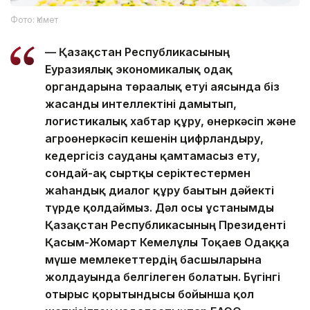
Фото: Үкімет
— Қазақстан Республикасының
Еуразиялық экономикалық одақ
органдарына төрағалық етуі аясында біз
жасанды интеллектіні дамытып,
логистикалық хабтар құру, өнеркәсіп және
агроөнеркәсіп кешенін цифрландыру,
кедергісіз сауданы қамтамасыз ету,
сондай-ақ сыртқы серіктестермен
жаһандық диалог құру бағытын дәйекті
түрде қолдаймыз. Дәл осы ұстанымды
Қазақстан Республикасының Президенті
Қасым-Жомарт Кемелұлы Тоқаев Одаққа
мүше мемлекеттердің басшыларына
жолдауында белгілеген болатын. Бүгінгі
отырыс қорытындысы бойынша қол