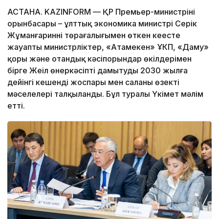
АСТАНА. KAZINFORM — ҚР Премьер-министрінің
орынбасары – ұлттық экономика министрі Серік
Жұманғариннің төрағалығымен өткен кеңесте
жауапты министрліктер, «Атамекен» ҰКП, «Даму»
қоры және отандық кәсіпорындар өкілдерімен
бірге Жеңіл өнеркәсіпті дамытудың 2030 жылға
дейінгі кешенді жоспары мен саланың өзекті
мәселелері талқыланды. Бұл туралы Үкімет мәлім
етті.