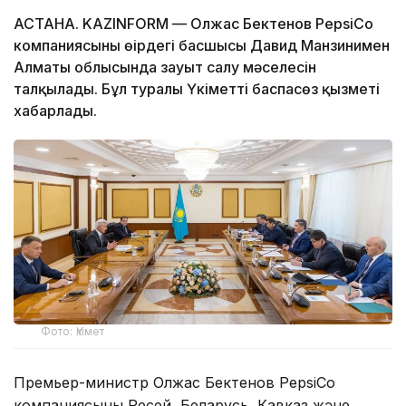
АСТАНА. KAZINFORM — Олжас Бектенов PepsiCo
компаниясының өңірдегі басшысы Давид Манзинимен
Алматы облысында зауыт салу мәселесін
талқылады. Бұл туралы Үкіметтің баспасөз қызметі
хабарлады.
Фото: Үкімет
Премьер-министр Олжас Бектенов PepsiCo
компаниясының Ресей, Беларусь, Кавказ және