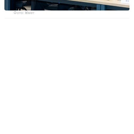
Фото: Үкімет
Қатысушыларға Жеңіл өнеркәсіпті дамытудың 2026-
2030 жылдарға арналған кешенді жоспарының
негізгі ережелері таныстырылды. Өнеркәсіп вице-
министрі Олжас Сапарбеков атап өткендей, құжат
заңнама, сатып алу тетігін жетілдіру, «көлеңкелі»
импортқа қарсы іс-қимыл, инвестиция тарту,
отандық брендті дамыту мен кадр даярлауға
арналған 28 іс-шараны қамтиды.
Ортамерзімді шаралар өндірушілерді шикізатпен
қамтамасыз ету, өткізу нарығын кеңейту және
мемлекеттік сатып алу кезінде тең бәсекелестік
жағдай жасауды көздейді. Ұзақмерзімді
перспективада өндірісті жергіліктендіру мен
нарықтың ашықтығын арттыруға баса назар