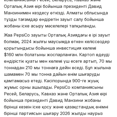
Орталық Азия өңірі бойынша президенті Давид
Манзинимен кездесу өткізді. Алматы облысында
тұзды тағамдар өндіретін зауыт салу бойынша
жобаны іске асыру мәселелері талқыланды.
Жаңа PepsiCo зауыты Орталық Азиядағы ең ірі зауыт
болмақ. 2024 жылғы маусымда өткен келіссөздер
қорытындысы бойынша инвестиция көлемі
$160 млн болатыны жоспарланған. Картоп өңдеудің
өндірістік қуаты мен көлемі үш есеге артып, 70 мың
тоннадан 210 мың тоннаға дейін өседі. Бұл жылына
шамамен 70 мың тонна дайын өнім шығаруды
қамтамасыз етеді. Кәсіпорында 900-ге жуық
жұмыс орны ашылады. PepsiCo компаниясының
Ресей, Беларусь, Кавказ және Орталық Азия өңірі
бойынша президенті Давид Манзини жобаның
бірінші кезеңін іске қосу және қазақстандық өнімнің
бірінші партиясын шығару 2026 жылдың наурыз