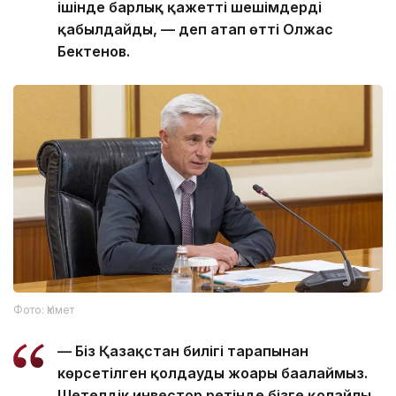
ішінде барлық қажетті шешімдерді
қабылдайды, — деп атап өтті Олжас
Бектенов.
Фото: Үкімет
— Біз Қазақстан билігі тарапынан
көрсетілген қолдауды жоғары бағалаймыз.
Шетелдік инвестор ретінде бізге қолайлы