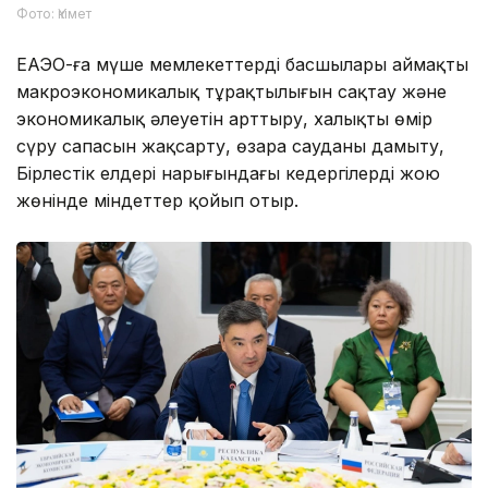
Фото: Үкімет
ЕАЭО-ға мүше мемлекеттердің басшылары аймақтың
макроэкономикалық тұрақтылығын сақтау және
экономикалық әлеуетін арттыру, халықтың өмір
сүру сапасын жақсарту, өзара сауданы дамыту,
Бірлестік елдері нарығындағы кедергілерді жою
жөнінде міндеттер қойып отыр.