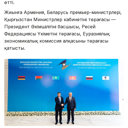
өтті.
Жиынға Армения, Беларусь премьер-министрлері,
Қырғызстан Министрлер кабинетінің төрағасы —
Президент Әкімшілігінің басшысы, Ресей
Федерациясы Үкіметінің төрағасы, Еуразиялық
экономикалық комиссия алқасының төрағасы
қатысты.