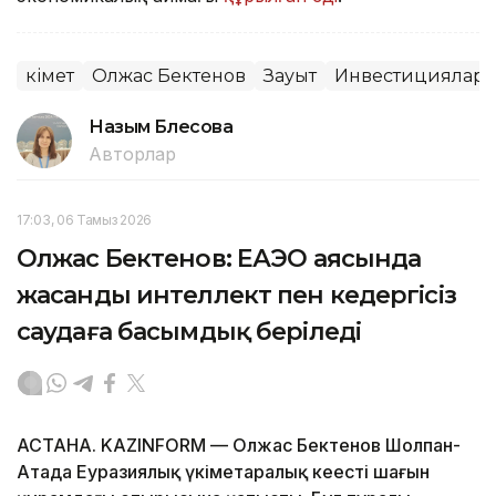
Үкімет
Олжас Бектенов
Зауыт
Инвестициялар
Назым Бөлесова
Авторлар
17:03, 06 Тамыз 2026
Олжас Бектенов: ЕАЭО аясында
жасанды интеллект пен кедергісіз
саудаға басымдық беріледі
АСТАНА. KAZINFORM — Олжас Бектенов Шолпан-
Атада Еуразиялық үкіметаралық кеңестің шағын