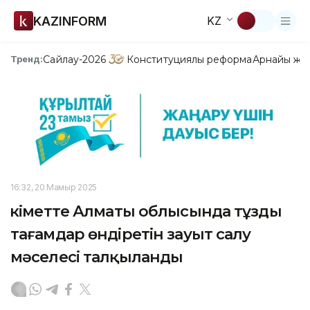
KAZINFORM
KZ
Сайлау-2026
Конституциялық реформа
Арнайы жо
Тренд:
16:32, 20 Мамыр 2025
Үкіметте Алматы облысында тұзды
тағамдар өндіретін зауыт салу
мәселесі талқыланды