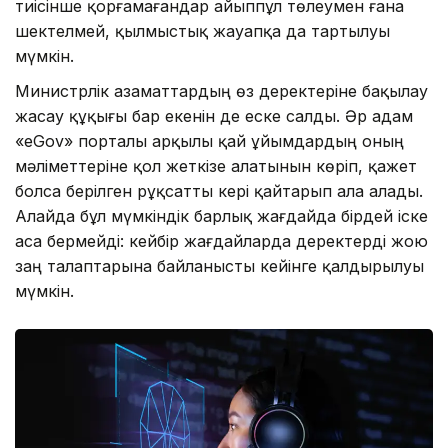
тиісінше қорғамағандар айыппұл төлеумен ғана
шектелмей, қылмыстық жауапқа да тартылуы
мүмкін.
Министрлік азаматтардың өз деректеріне бақылау
жасау құқығы бар екенін де еске салды. Әр адам
«eGov» порталы арқылы қай ұйымдардың оның
мәліметтеріне қол жеткізе алатынын көріп, қажет
болса берілген рұқсатты кері қайтарып ала алады.
Алайда бұл мүмкіндік барлық жағдайда бірдей іске
аса бермейді: кейбір жағдайларда деректерді жою
заң талаптарына байланысты кейінге қалдырылуы
мүмкін.