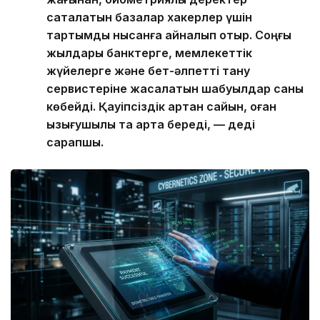
сақталатын базалар хакерлер үшін
тартымды нысанға айналып отыр. Соңғы
жылдары банктерге, мемлекеттік
жүйелерге және бет-әлпетті тану
сервистеріне жасалатын шабуылдар саны
көбейді. Қауіпсіздік артқан сайын, оған
қызығушылық та арта береді, — деді
сарапшы.