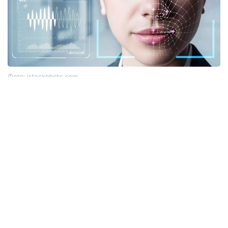
Фото: istockphoto.com
Әлемдік тәжірибе: технология бар, бірақ бәрі
бірдей сене бермейді
Биометриялық технологияларға қатысты
алаңдаушылық бекер емес. Әлемдік тәжірибе бұл
жүйелердің кей жағдайда қателік жіберіп, даулы
жағдайларға себеп болғанын көрсетіп отыр.
Мәселен, АҚШ-та бет-әлпетті тану жүйелері
адамдарды қате сәйкестендірген оқиғалар
тіркелген. Соның салдарынан тергеу барысында
жазықсыз азаматтардың аты аталған жағдайлар