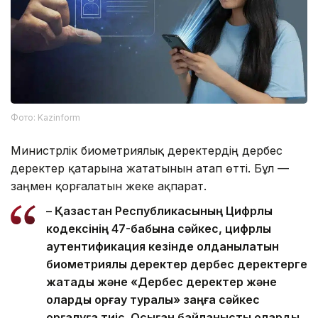
Фото: Kazinform
Министрлік биометриялық деректердің дербес
деректер қатарына жататынын атап өтті. Бұл —
заңмен қорғалатын жеке ақпарат.
– Қазақстан Республикасының Цифрлық
кодексінің 47-бабына сәйкес, цифрлық
аутентификация кезінде қолданылатын
биометриялық деректер дербес деректерге
жатады және «Дербес деректер және
оларды қорғау туралы» заңға сәйкес
қорғалуға тиіс. Осыған байланысты оларды