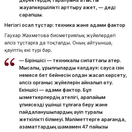
жауапкершілікті арттыру қажет, — деді
сарапшы.
Негізгі осал тұстар: техника және адами фактор
Гаухар Жахметова биометриялық жүйелердегі
әлсіз тұстарға да тоқталды. Оның айтуынша,
қауіптің екі түрі бар.
— Біріншісі — техникалық сипаттағы қатер.
Мысалы, құрылғыларды «алдау»: саусақ ізін
немесе бет бейнесін қолдан жасап көрсету,
әлсіз қорғаныс жүйелерін айналып өту.
Екіншісі — адами фактор. Бұл
қызметкерлердің қателігі, қарапайым
құпиясөзді үшінші тұлғаға беру және
пайдаланушылардың қауіп туралы
жеткілікті білмеуі. Мәліметтерге қарағанда,
азаматтардың шамамен 47 пайызы