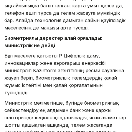
ыңғайлылыққа бағытталған: карта ұмыт қалса да,
телефон өшіп тұрса да төлем жасауға мүмкіндік
бар. Алайда технология дамыған сайын қауіпсіздік
мәселесінің де маңызы арта түседі.
Биометриялық деректер қалай қорғалады:
министрлік не дейді
Бұл мәселеге қатысты ҚР Цифрлық даму,
инновациялар және аэроғарыш өнеркәсібі
министрлігі Kazinform агенттігінің ресми сауалына
жауап беріп, биометриялық төлемдердің қалай
жұмыс істейтіні мен қалай қорғалатынын
түсіндірді.
Министрлік мәліметінше, бүгінде биометриялық
сәйкестендіру ең алдымен банк және қаржы
секторында кеңінен қолданылады, яғни азаматтар
шотты қашықтан ашқанда, төлем жасағанда