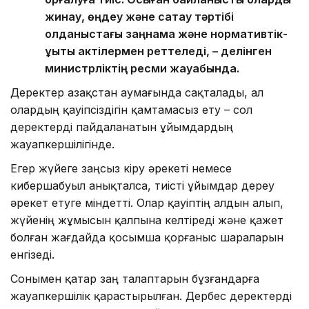
жинау, өңдеу және сақтау тәртібі
қолданыстағы заңнама және нормативтік-
құқықтық актілермен реттеледі, – делінген
министрліктің ресми жауабында.
Деректер Қазақстан аумағында сақталады, ал
олардың қауіпсіздігін қамтамасыз ету – сол
деректерді пайдаланатын ұйымдардың
жауапкершілігінде.
Егер жүйеге заңсыз кіру әрекеті немесе
кибершабуыл анықталса, тиісті ұйымдар дереу
әрекет етуге міндетті. Олар қауіптің алдын алып,
жүйенің жұмысын қалпына келтіреді және қажет
болған жағдайда қосымша қорғаныс шараларын
енгізеді.
Сонымен қатар заң талаптарын бұзғандарға
жауапкершілік қарастырылған. Дербес деректерді