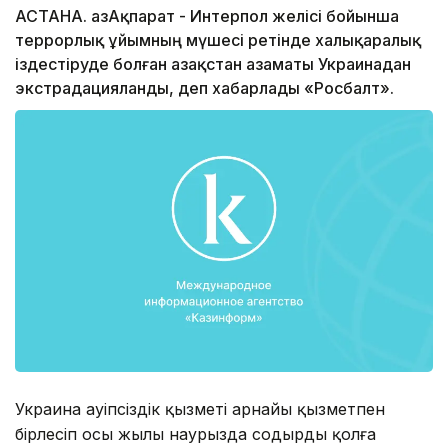
АСТАНА. ҚазАқпарат - Интерпол желісі бойынша
террорлық ұйымның мүшесі ретінде халықаралық
іздестіруде болған Қазақстан азаматы Украинадан
экстрадацияланды, деп хабарлады «Росбалт».
Украина Қауіпсіздік қызметі арнайы қызметпен
бірлесіп осы жылы наурызда содырды қолға