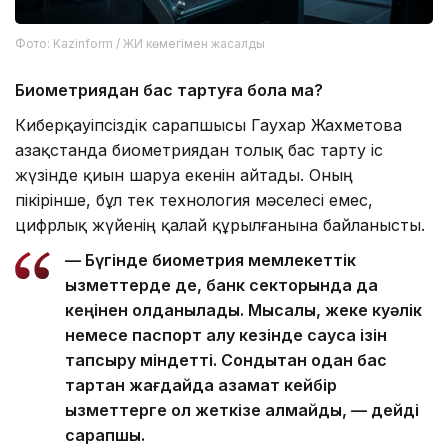
Фото: Kazinform / ЖИ көмегімен жасалды
Биометриядан бас тартуға бола ма?
Киберқауіпсіздік сарапшысы Гаухар Жахметова
Қазақстанда биометриядан толық бас тарту іс
жүзінде қиын шаруа екенін айтады. Оның
пікірінше, бұл тек технология мәселесі емес,
цифрлық жүйенің қалай құрылғанына байланысты.
— Бүгінде биометрия мемлекеттік
қызметтерде де, банк секторында да
кеңінен қолданылады. Мысалы, жеке куәлік
немесе паспорт алу кезінде саусақ ізін
тапсыру міндетті. Сондықтан одан бас
тартқан жағдайда азамат кейбір
қызметтерге қол жеткізе алмайды, — дейді
сарапшы.