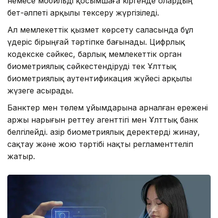
немесе мобильді қосымшаға кіргенде олардың
бет-әлпеті арқылы тексеру жүргізіледі.
Ал мемлекеттік қызмет көрсету саласында бұл
үдеріс бірыңғай тәртіпке бағынады. Цифрлық
кодекске сәйкес, барлық мемлекеттік орган
биометриялық сәйкестендіруді тек Ұлттық
биометриялық аутентификация жүйесі арқылы
жүзеге асырады.
Банктер мен төлем ұйымдарына арналған ережені
Қаржы нарығын реттеу агенттігі мен Ұлттық банк
белгілейді. Қазір биометриялық деректерді жинау,
сақтау және жою тәртібі нақты регламенттеліп
жатыр.