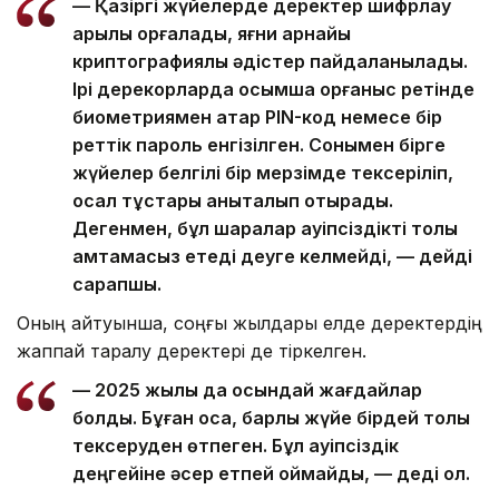
— Қазіргі жүйелерде деректер шифрлау
арқылы қорғалады, яғни арнайы
криптографиялық әдістер пайдаланылады.
Ірі дерекқорларда қосымша қорғаныс ретінде
биометриямен қатар PIN-код немесе бір
реттік пароль енгізілген. Сонымен бірге
жүйелер белгілі бір мерзімде тексеріліп,
осал тұстары анықталып отырады.
Дегенмен, бұл шаралар қауіпсіздікті толық
қамтамасыз етеді деуге келмейді, — дейді
сарапшы.
Оның айтуынша, соңғы жылдары елде деректердің
жаппай таралу деректері де тіркелген.
— 2025 жылы да осындай жағдайлар
болды. Бұған қоса, барлық жүйе бірдей толық
тексеруден өтпеген. Бұл қауіпсіздік
деңгейіне әсер етпей қоймайды, — деді ол.