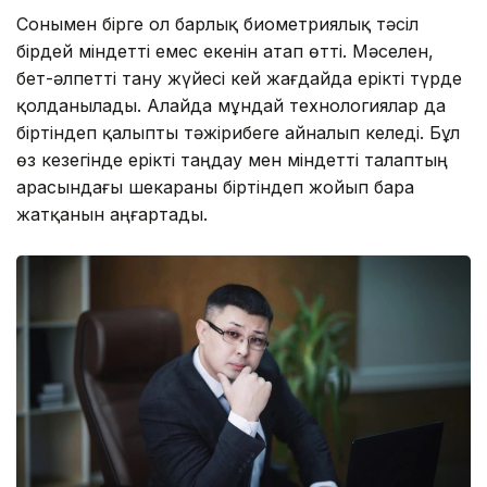
Сонымен бірге ол барлық биометриялық тәсіл
бірдей міндетті емес екенін атап өтті. Мәселен,
бет-әлпетті тану жүйесі кей жағдайда ерікті түрде
қолданылады. Алайда мұндай технологиялар да
біртіндеп қалыпты тәжірибеге айналып келеді. Бұл
өз кезегінде ерікті таңдау мен міндетті талаптың
арасындағы шекараны біртіндеп жойып бара
жатқанын аңғартады.