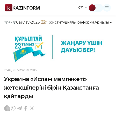
KAZINFORM
KZ
Сайлау-2026
Конституциялық реформа
Арнайы жо
Тренд:
11:46, 23 Маусым 2015
Украина «Ислам мемлекеті»
жетекшілерінің бірін Қазақстанға
қайтарды