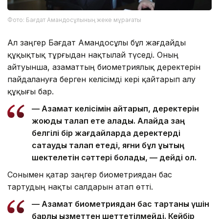
Фото: Бағдат Амандосұлының жеке мұрағаты
Ал заңгер Бағдат Амандосұлы бұл жағдайды
құқықтық тұрғыдан нақтылай түседі. Оның
айтуынша, азаматтың биометриялық деректерін
пайдалануға берген келісімді кері қайтарып алу
құқығы бар.
— Азамат келісімін қайтарып, деректерін
жоюды талап ете алады. Алайда заң
белгілі бір жағдайларда деректерді
сақтауды талап етеді, яғни бұл құқықтың
шектелетін сәттері болады, — дейді ол.
Сонымен қатар заңгер биометриядан бас
тартудың нақты салдарын атап өтті.
— Азамат биометриядан бас тартқаны үшін
барлық қызметтен шеттетілмейді. Кейбір