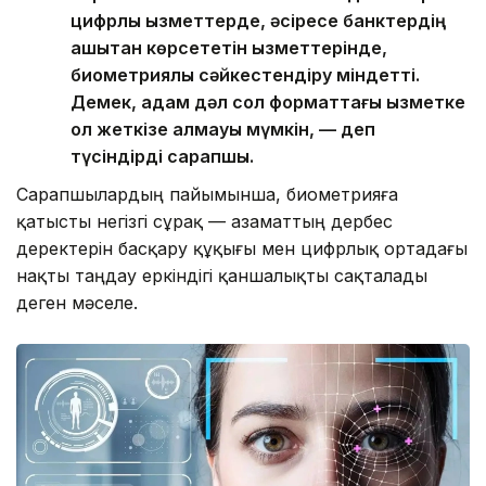
цифрлық қызметтерде, әсіресе банктердің
қашықтан көрсететін қызметтерінде,
биометриялық сәйкестендіру міндетті.
Демек, адам дәл сол форматтағы қызметке
қол жеткізе алмауы мүмкін, — деп
түсіндірді сарапшы.
Сарапшылардың пайымынша, биометрияға
қатысты негізгі сұрақ — азаматтың дербес
деректерін басқару құқығы мен цифрлық ортадағы
нақты таңдау еркіндігі қаншалықты сақталады
деген мәселе.