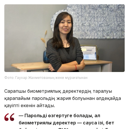
Фото: Гаухар Жахметованың жеке мұрағатынан
Сарапшы биометриялық деректердің таралуы
қарапайым парольдің жария болуынан әлдеқайда
қауіпті екенін айтады.
— Парольді өзгертуге болады, ал
биометриялық деректер — саусақ ізі, бет