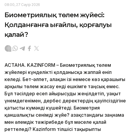
08:00, 27 Сәуір 2026
Биометриялық төлем жүйесі:
Қолданғанға ыңғайлы, қорғалуы
қалай?
АСТАНА. KAZINFORM – Биометриялық төлем
жүйелері күнделікті қолданысқа жаппай еніп
келеді. Бет-әлпет, алақан ізі немесе көз қарашығы
арқылы төлем жасау енді ешкімге таңсық емес.
Бұл тәсілдер есеп айырысуды жеңілдетіп, уақыт
үнемдегенімен, дербес деректердің қауіпсіздігіне
қатысты күмәнді күшейтеді. Биометрия
қаншалықты сенімді жүйе? Қазақстандағы заңнама
мен әлемдік тәжірибеде бұл мәселе қалай
реттеледі? Kazinform тілшісі тақырыпты