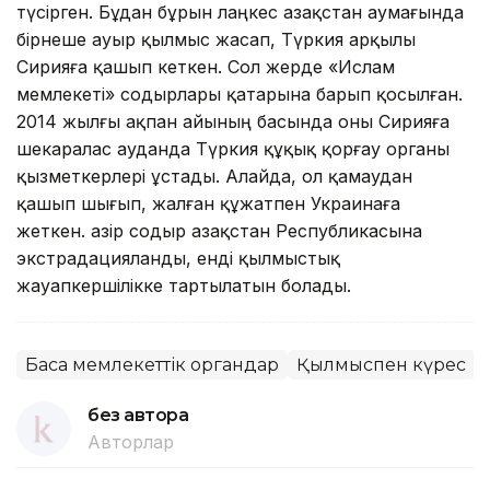
түсірген. Бұдан бұрын лаңкес Қазақстан аумағында
бірнеше ауыр қылмыс жасап, Түркия арқылы
Сирияға қашып кеткен. Сол жерде «Ислам
мемлекеті» содырлары қатарына барып қосылған.
2014 жылғы ақпан айының басында оны Сирияға
шекаралас ауданда Түркия құқық қорғау органы
қызметкерлері ұстады. Алайда, ол қамаудан
қашып шығып, жалған құжатпен Украинаға
жеткен. Қазір содыр Қазақстан Республикасына
экстрадацияланды, енді қылмыстық
жауапкершілікке тартылатын болады.
Басқа мемлекеттік органдар
Қылмыспен күрес
без автора
Авторлар