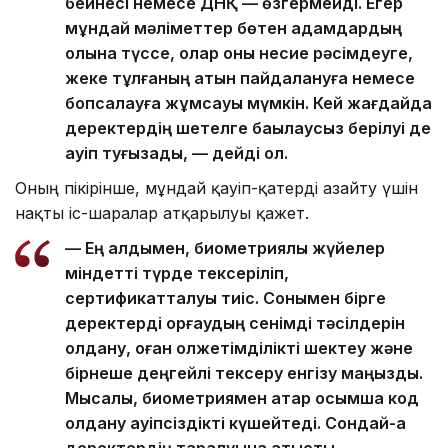
бейнесі немесе ДНҚ — өзгермейді. Егер
мұндай мәліметтер бөтен адамдардың
қолына түссе, олар оны несие рәсімдеуге,
жеке тұлғаның атын пайдалануға немесе
бопсалауға жұмсауы мүмкін. Кей жағдайда
деректердің шетелге бақылаусыз берілуі де
қауіп туғызады, — дейді ол.
Оның пікірінше, мұндай қауіп-қатерді азайту үшін
нақты іс-шаралар атқарылуы қажет.
— Ең алдымен, биометриялық жүйелер
міндетті түрде тексеріліп,
сертификатталуы тиіс. Сонымен бірге
деректерді қорғаудың сенімді тәсілдерін
қолдану, оған қолжетімділікті шектеу және
бірнеше деңгейлі тексеру енгізу маңызды.
Мысалы, биометриямен қатар қосымша код
қолдану қауіпсіздікті күшейтеді. Сондай-ақ
деректердің таралуына қатысты