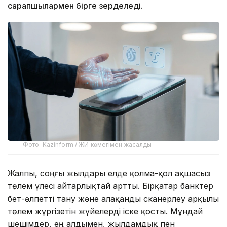
сарапшылармен бірге зерделеді.
Фото: Kazinform / ЖИ көмегімен жасалды
Жалпы, соңғы жылдары елде қолма-қол ақшасыз
төлем үлесі айтарлықтай артты. Бірқатар банктер
бет-әлпетті тану және алақанды сканерлеу арқылы
төлем жүргізетін жүйелерді іске қосты. Мұндай
шешімдер, ең алдымен, жылдамдық пен