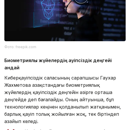
Фото: freepik.com
Биометриялық жүйелердің қауіпсіздік деңгейі
қандай
Киберқауіпсіздік саласының сарапшысы Гаухар
Жахметова Қазақстандағы биометриялық
жүйелердің қауіпсіздік деңгейін әзірге орташа
деңгейде деп бағалайды. Оның айтуынша, бұл
технологиялар кеңінен қолданылып жатқанымен,
барлық қауіп толық жойылған жоқ, тек біртіндеп
азайып келеді.