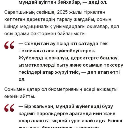
мұндай қауіптен бейхабар, — деді ол.
Сарапшының сөзінше, 2025 жылы тіркелген
көптеген деректердің таралу жағдайы, соның
ішінде медициналық ұйымдардағы оқиғалар, дәл
осы адами фактормен байланысты.
— Сондықтан қауіпсіздікті сақтауда тек
техникаға ғана сүйенбеуі керек.
Жүйелердің қорғалуы, деректерге бақылау,
қызметкерлерді оқыту және қосымша тексеру
тәсілдері қатар жүруі тиіс, — деп атап өтті
ол.
Сонымен қатар ол биометрияның әсері екіжақты
екенін айтты.
— Бір жағынан, мұндай жүйелерді бұзу
кәдімгі парольдерге қарағанда қиын және
олар алаяқтықтың кей түрін азайтады. Екінші
жағынан, биометриялық деректер