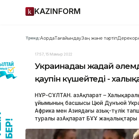
KAZINFORM
Ақорда
Тағайындау
Заң және тәртіп
Дерекқор
Тренд:
17:57, 15 Мамыр 2022
Украинадағы жағдай әлем
қаупін күшейтеді - халы
НҰР-СҰЛТАН. ҚазАқпарат – Халықара
ұйымының басшысы Цюй Дунъюй Укра
Африка мен Азиядағы азық-түлік тапш
туралы ҚазАқпарат БҰҰ жаңалықтары 