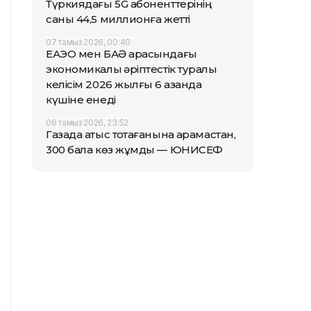
Түркиядағы 5G абоненттерінің
саны 44,5 миллионға жетті
07 тамыз 2026, 00:40
ЕАЭО мен БАӘ арасындағы
экономикалық әріптестік туралы
келісім 2026 жылғы 6 қазанда
күшіне енеді
06 тамыз 2026, 23:52
Газада атыс тоқтағанына қарамастан,
300 бала көз жұмды — ЮНИСЕФ