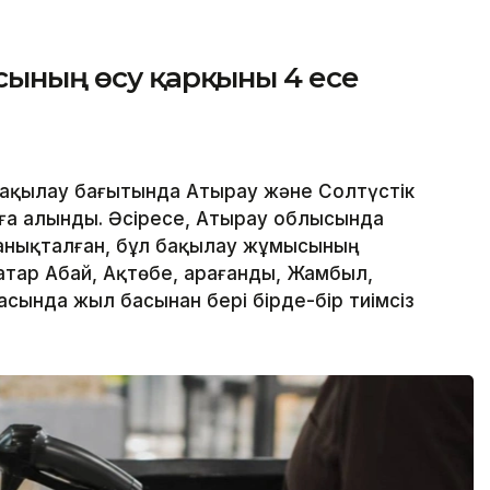
асының өсу қарқыны 4 есе
ақылау бағытында Атырау және Солтүстік
ға алынды. Әсіресе, Атырау облысында
і анықталған, бұл бақылау жұмысының
қатар Абай, Ақтөбе, Қарағанды, Жамбыл,
сында жыл басынан бері бірде-бір тиімсіз