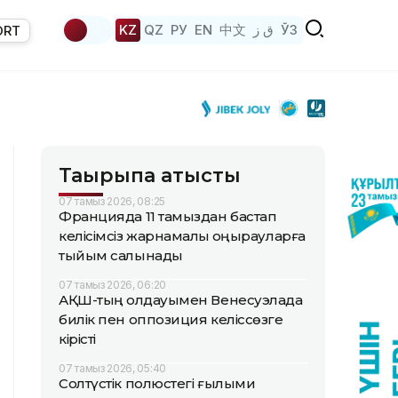
KZ
QZ
РУ
EN
中文
ق ز
ЎЗ
ORT
Тақырыпқа қатысты
07 тамыз 2026, 08:25
Францияда 11 тамыздан бастап
келісімсіз жарнамалық қоңырауларға
тыйым салынады
07 тамыз 2026, 06:20
АҚШ-тың қолдауымен Венесуэлада
билік пен оппозиция келіссөзге
кірісті
07 тамыз 2026, 05:40
Солтүстік полюстегі ғылыми