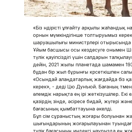
«Біз өндірісті ұлғайту арқылы жаһандық н
орнын мүмкіндігінше толтыруымыз керек»,
шаруашылығы министрлері отырысында сөй
Ұйым басшысы осы кездесуге онымен Ш
түлік қауіпсіздігі үшін салдарын талқы
дейін, 2021 жылы планетада шамамен 193
бұдан бір жыл бұрынғы көрсеткішпен салы
«Осындай алаңдатарлық жағдайда біз қа
керек», - деді Цю Дунъюй. Бағаның төменд
әлемдік нарықта ең ірі жеткізушілер. Ек
қазірдің өзінде, әсіресе бидай, жүгері 
бағасының қымбаттауына әкелді.
Бұл өсім сұраныстың жоғары болуынан жә
шығындарының жоғарылауынан туындаған 
түлік бағасының индексі наурызда ең жоға