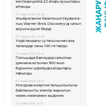
экспедицияға 22 елдің оқушылары
аттанды
07 тамыз 2026, 04:35
Ұлыбритания Paramount Skydance-
тың Warner Bros. Discovery-ді сатып
алуына рұқсат берді
07 тамыз 2026, 03:20
Үндістандағы су тасқынынан қаза
тапқандар саны 100-ге таяды
07 тамыз 2026, 02:40
Польшада балмұздақ сатылған
дәмхана астынан 900 жыл
бұрынғы шіркеудің қалдықтары
табылды
07 тамыз 2026, 02:20
Молдова энергия тапшылығына
байланысты электр жарығын
кезең-кезеңімен өшірмек
07 тамыз 2026, 01:25