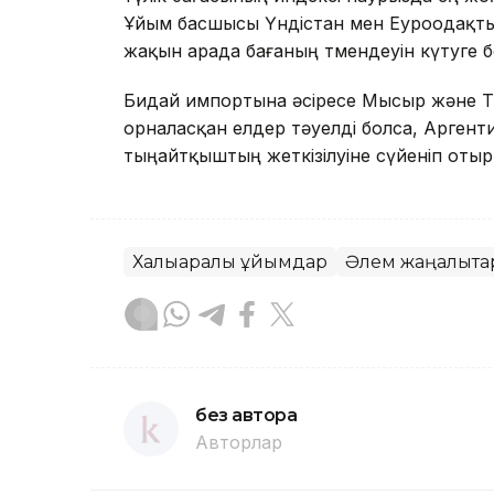
Ұйым басшысы Үндістан мен Еуроодақтың
жақын арада бағаның төмендеуін күтуге
Бидай импортына әсіресе Мысыр және Тү
орналасқан елдер тәуелді болса, Аргент
тыңайтқыштың жеткізілуіне сүйеніп отыр
Халықаралық ұйымдар
Әлем жаңалықт
без автора
Авторлар