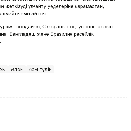
 жеткізуді ұлғайту уәделеріне қарамастан,
 болмайтынын айтты.
ркия, сондай-ақ Сахараның оңтүстігіне жақын
ина, Бангладеш және Бразилия ресейлік
.
ары
Әлем
Азық-түлік