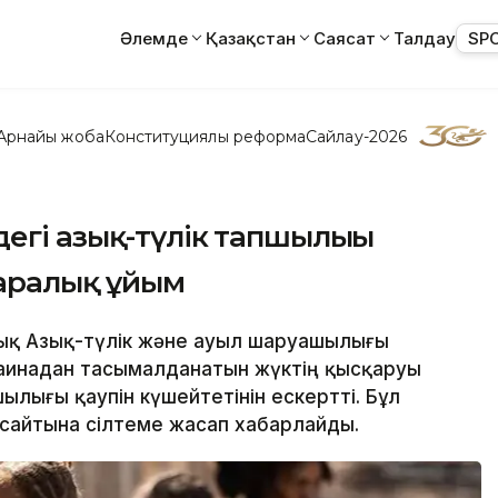
Әлемде
Қазақстан
Саясат
Талдау
SP
Арнайы жоба
Конституциялық реформа
Сайлау-2026
дегі азық-түлік тапшылығы
қаралық ұйым
лық Азық-түлік және ауыл шаруашылығы
инадан тасымалданатын жүктің қысқаруы
ылығы қаупін күшейтетінін ескертті. Бұл
сайтына сілтеме жасап хабарлайды.