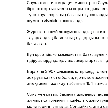
Сауда және интеграция министрлігі Сауд
бірінші жартыжылдығы қорытындыланды.
түлік тауарларының бағасын тұрақтандыр
жұмыс тиімділігі талқыланды.
Жүргізілген жүйелі жұмыстардың нәтижес
тауарлардың бағасының өсу қарқыны өтке
баяулаған.
Бұл көрсеткішке мемлекеттік бақылауды 
өндірушілерді қолдау шаралары арқылы қо
Барлығы 3 907 әкімшілік іс тіркелді, оның
асыруға қатысты болса, өңірлік комисси
анықталып, жеткізу тізбегінен 164 тиімсіз
Сонымен қатар, бақылау шаралары аясын
жұмыртқа тәркіленіп, цифрлық азық-түлі
мониторингі енгізілді. Сондай-ақ, апта