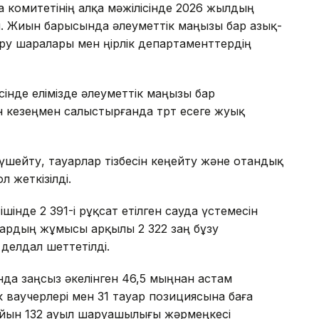
а комитетінің алқа мәжілісінде 2026 жылдың
 Жиын барысында әлеуметтік маңызы бар азық-
у шаралары мен өңірлік департаменттердің
інде елімізде әлеуметтік маңызы бар
н кезеңмен салыстырғанда төрт есеге жуық
күшейту, тауарлар тізбесін кеңейту және отандық
л жеткізілді.
 ішінде 2 391-і рұқсат етілген сауда үстемесін
ялардың жұмысы арқылы 2 322 заң бұзу
 делдал шеттетілді.
да заңсыз әкелінген 46,5 мыңнан астам
к ваучерлері мен 31 тауар позициясына баға
 сайын 132 ауыл шаруашылығы жәрмеңкесі