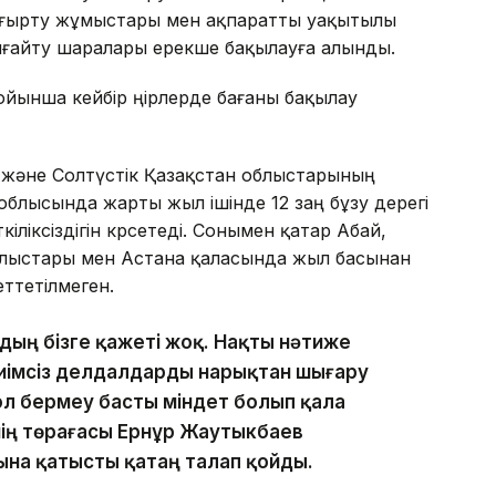
ңғырту жұмыстары мен ақпаратты уақытылы
ығайту шаралары ерекше бақылауға алынды.
ынша кейбір өңірлерде бағаны бақылау
 және Солтүстік Қазақстан облыстарының
блысында жарты жыл ішінде 12 заң бұзу дерегі
ліксіздігін көрсетеді. Сонымен қатар Абай,
облыстары мен Астана қаласында жыл басынан
еттетілмеген.
рдың бізге қажеті жоқ. Нақты нәтиже
тиімсіз делдалдарды нарықтан шығару
жол бермеу басты міндет болып қала
нің төрағасы Ернұр Жаутыкбаев
на қатысты қатаң талап қойды.