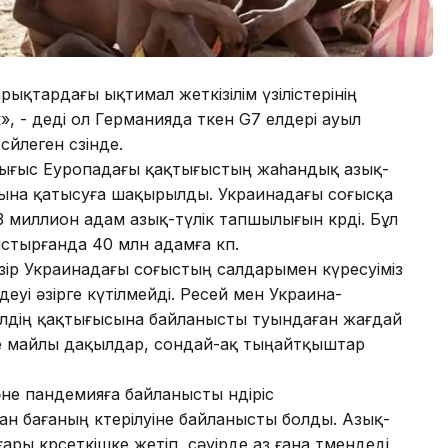
арықтардағы ықтимал жеткізілім үзілістерінің
 - деді ол Германияда өткен G7 елдері ауыл
леген сөзінде.
ығыс Еуропадағы қақтығыстың жаһандық азық-
лауына қатысуға шақырылды. Украинадағы соғысқа
 миллион адам азық-түлік тапшылығын көрді. Бұл
стырғанда 40 млн адамға көп.
зір Украинадағы соғыстың салдарымен күресуіміз
еуі әзірге күтілмейді. Ресей мен Украина-
і елдің қақтығысына байланысты туындаған жағдай
және майлы дақылдар, сондай-ақ тыңайтқыштар
не пандемияға байланысты өндіріс
бағаның көтерілуіне байланысты болды. Азық-
ры көрсеткішке жетіп, сәуірде аз ғана төмендеді.