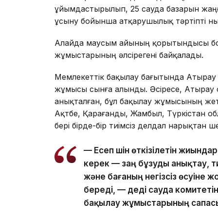
ұйымдастырылып, 25 сауда базарын жа
ұсыну бойынша атқарушылық тәртіпті н
Алайда маусым айының қорытындысы бой
жұмыстарының әлсірегені байқалады.
Мемлекеттік бақылау бағытында Атырау
жұмысы сынға алынды. Әсіресе, Атырау о
анықталған, бұл бақылау жұмысының жеткі
Ақтөбе, Қарағанды, Жамбыл, Түркістан 
бері бірде-бір тиімсіз делдал нарықтан ш
— Есеп үшін өткізілетін жиында
керек — заң бұзуды анықтау, 
және бағаның негізсіз өсуіне 
береді, — деді сауда комитеті
бақылау жұмыстарының сапасы