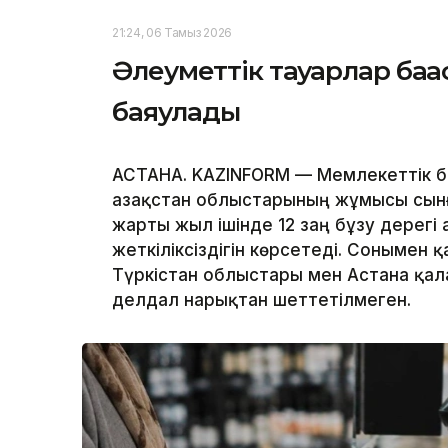
21:24, 06 Тамыз 2026
Әлеуметтік тауарлар бағ
баяулады
АСТАНА. KAZINFORM — Мемлекеттік б
Қазақстан облыстарының жұмысы сын
жарты жыл ішінде 12 заң бұзу дерег
жеткіліксіздігін көрсетеді. Сонымен 
Түркістан облыстары мен Астана қала
делдал нарықтан шеттетілмеген.