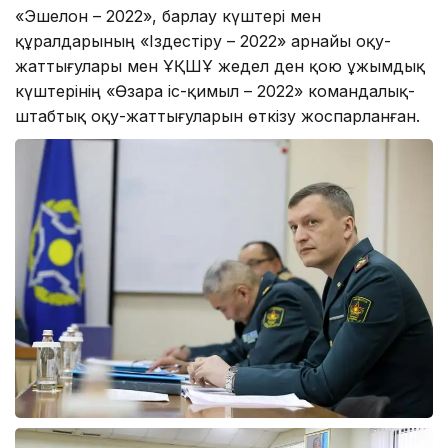
«Эшелон – 2022», барлау күштері мен
құралдарының «Іздестіру – 2022» арнайы оқу-
жаттығулары мен ҰҚШҰ жедел ден қою ұжымдық
күштерінің «Өзара іс-қимыл – 2022» командалық-
штабтық оқу-жаттығуларын өткізу жоспарланған.