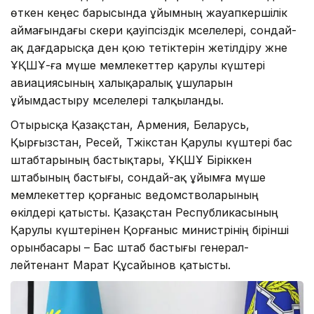
өткен кеңес барысында ұйымның жауапкершілік
аймағындағы әскери қауіпсіздік мәселелері, сондай-
ақ дағдарысқа ден қою тетіктерін жетілдіру және
ҰҚШҰ-ға мүше мемлекеттер қарулы күштері
авиациясының халықаралық ұшуларын
ұйымдастыру мәселелері талқыланды.
Отырысқа Қазақстан, Армения, Беларусь,
Қырғызстан, Ресей, Тәжікстан Қарулы күштері бас
штабтарының бастықтары, ҰҚШҰ Біріккен
штабының бастығы, сондай-ақ ұйымға мүше
мемлекеттер қорғаныс ведомстволарының
өкілдері қатысты. Қазақстан Республикасының
Қарулы күштерінен Қорғаныс министрінің бірінші
орынбасары – Бас штаб бастығы генерал-
лейтенант Марат Құсайынов қатысты.