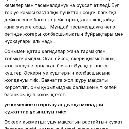
кемелерімен тасымалдануына рұқсат етіледі. Бұл
тек әуе кемесі бастапқы пункттен соңғы бағытқа
дейін ілеспе бағытта рейс орындаған жағдайда
ғана жүзеге асады. Мұндай тасымалдауға негіз
ретінде жоғары қолбасшылықтың бұйрықтары мен
нұсқаулары алынады.
Сонымен қатар қағидалар жаңа тармақпен
толықтырылды. Оған сәйкес, әскери қызметшінің
жол жүруіне арналған баянат Әуе қорғанысы
күштері Әскери-әуе күштерінің қолбасшысына
жолдануы тиіс. Баянатта жол жүру мақсаты
көрсетіліп, оны құрылымдық бөлімшенің тікелей
басшысы қол қоюы қажет.
Әуе кемесіне отырғызу алдында мынадай
құжаттар ұсынылуы тиіс:
Әскери қызметші: ұшу мақсатын растайтын құжат
(іссапар куәлігі, демалыс билеті, жаңа қызмет