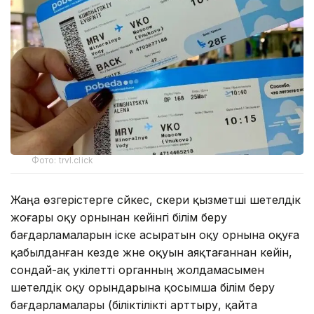
Фото: trvl.click
Жаңа өзгерістерге сәйкес, әскери қызметші шетелдік
жоғары оқу орнынан кейінгі білім беру
бағдарламаларын іске асыратын оқу орнына оқуға
қабылданған кезде және оқуын аяқтағаннан кейін,
сондай-ақ уәкілетті органның жолдамасымен
шетелдік оқу орындарына қосымша білім беру
бағдарламалары (біліктілікті арттыру, қайта