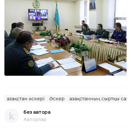
Қазақстан әскері
Әскер
Қазақстанның сыртқы сая
без автора
Авторлар