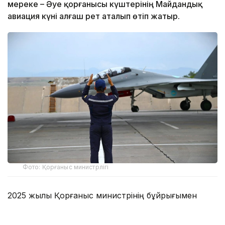
мереке – Әуе қорғанысы күштерінің Майдандық
авиация күні алғаш рет аталып өтіп жатыр.
Фото: Қорғаныс министрлігі
2025 жылы Қорғаныс министрінің бұйрығымен
бекітілген бұл атаулы күн есімі отандық және әлемдік
авиация тарихына алтын әріппен жазылған даңқты