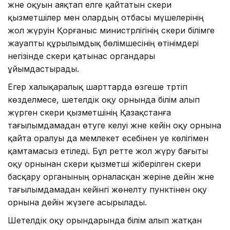
және оқуын аяқтап елге қайтатын әскери
қызметшілер мен олардың отбасы мүшелерінің
жол жүруін Қорғаныс министрлігінің әскери білімге
жауапты құрылымдық бөлімшесінің өтінімдері
негізінде әскери қатынас органдары
ұйымдастырады.
Егер халықаралық шарттарда өзгеше тәртіп
көзделмесе, шетелдік оқу орнында білім алып
жүрген әскери қызметшінің Қазақстанға
тағылымдамадан өтуге келуі және кейін оқу орнына
қайта оралуы да мемлекет есебінен әуе көлігімен
қамтамасыз етіледі. Бұл ретте жол жүру бағыты
оқу орнынан әскери қызметші жіберілген әскери
басқару органының орналасқан жеріне дейін және
тағылымдамадан кейінгі жөнелту пунктінен оқу
орнына дейін жүзеге асырылады.
Шетелдік оқу орындарында білім алып жатқан