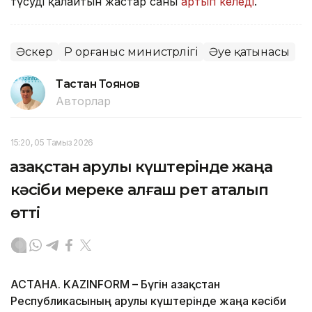
түсуді қалайтын жастар саны
артып келеді
.
Әскер
ҚР Қорғаныс министрлігі
Әуе қатынасы
Тастан Тоянов
Авторлар
15:20, 05 Тамыз 2026
Қазақстан Қарулы күштерінде жаңа
кәсіби мереке алғаш рет аталып
өтті
АСТАНА. KAZINFORM – Бүгін Қазақстан
Республикасының Қарулы күштерінде жаңа кәсіби