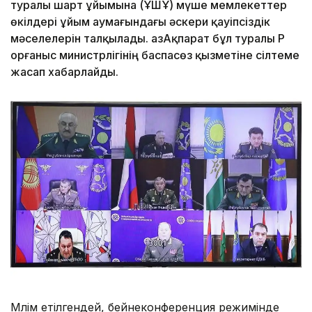
туралы шарт ұйымына (ҰҚШҰ) мүше мемлекеттер
өкілдері ұйым аумағындағы әскери қауіпсіздік
мәселелерін талқылады. ҚазАқпарат бұл туралы ҚР
Қорғаныс министрлігінің баспасөз қызметіне сілтеме
жасап хабарлайды.
Мәлім етілгендей, бейнеконференция режимінде