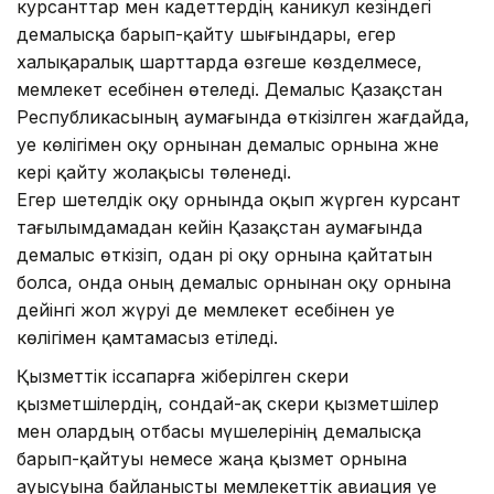
курсанттар мен кадеттердің каникул кезіндегі
демалысқа барып-қайту шығындары, егер
халықаралық шарттарда өзгеше көзделмесе,
мемлекет есебінен өтеледі. Демалыс Қазақстан
Республикасының аумағында өткізілген жағдайда,
әуе көлігімен оқу орнынан демалыс орнына және
кері қайту жолақысы төленеді.
Егер шетелдік оқу орнында оқып жүрген курсант
тағылымдамадан кейін Қазақстан аумағында
демалыс өткізіп, одан әрі оқу орнына қайтатын
болса, онда оның демалыс орнынан оқу орнына
дейінгі жол жүруі де мемлекет есебінен әуе
көлігімен қамтамасыз етіледі.
Қызметтік іссапарға жіберілген әскери
қызметшілердің, сондай-ақ әскери қызметшілер
мен олардың отбасы мүшелерінің демалысқа
барып-қайтуы немесе жаңа қызмет орнына
ауысуына байланысты мемлекеттік авиация әуе