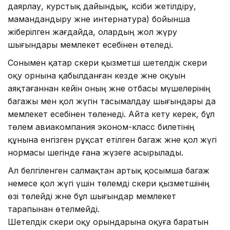
даярлау, курстық дайындық, кәсіби жетілдіру,
мамандандыру және интернатура) бойынша
жіберілген жағдайда, олардың жол жүру
шығындары мемлекет есебінен өтеледі.
Сонымен қатар әскери қызметші шетелдік әскери
оқу орнына қабылданған кезде және оқуын
аяқтағаннан кейін оның және отбасы мүшелерінің
багажы мен қол жүгін тасымалдау шығындары да
мемлекет есебінен төленеді. Айта кету керек, бұл
төлем авиакомпания эконом-класс билетінің
құнына енгізген рұқсат етілген багаж және қол жүгі
нормасы шегінде ғана жүзеге асырылады.
Ал белгіленген салмақтан артық қосымша багаж
немесе қол жүгі үшін төлемді әскери қызметшінің
өзі төлейді және бұл шығындар мемлекет
тарапынан өтелмейді.
Шетелдік әскери оқу орындарына оқуға баратын