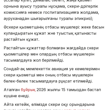
орнына ауысу туралы нұсқама, әскери-дәрігерлік
комиссияға немесе госпитализацияға жолдама,
ауруханадан шығарылғаны туралы эпикриз);
Әскери қызметшінің отбасы мүшелері: жеке басын
куәландыратын құжат және туыстық қатынасты
растайтын құжат.
Растайтын құжаттар болмаған жағдайда әскери
қызметшілер мен олардың отбасы мүшелерін
тасымалдауға жол берілмейді.
Сондай-ақ мемлекеттік авиация әуе кемелерімен
әскери қызметші мен оның отбасы мүшелерін
бөлек-бөлек тасымалдауға рұқсат етілмейді.
Аталған
бұйрық
2026 жылғы 15 тамыздан бастап
күшіне енеді.
Айта кетейік, елімізде әскери оқу орындарына