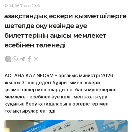
12:34, 06 Тамыз 2026
Қазақстандық әскери қызметшілерге
шетелде оқу кезінде әуе
билеттерінің ақысы мемлекет
есебінен төленеді
АСТАНА.KAZINFORM – Қорғаныс министрі 2026
жылғы 31 шілдедегі бұйрығымен әскери
қызметшілер мен олардың отбасы мүшелеріне
мемлекет есебінен әуе көлігімен жол жүру
құқығын беру қағидаларына өзгерістер мен
толықтырулар енгізді.