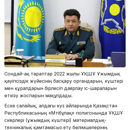
Сондай-ақ тараптар 2022 жылы ҰҚШҰ Ұжымдық
қауіпсіздік жүйесінің басқару органдарын, күштері
мен құралдарын бірлесіп даярлау іс-шараларын
өткізу жоспарын мақұлдады.
Еске салайық, алдағы күз айларында Қазақстан
Республикасының «Мәтібұлақ» полигонында ҰҚШҰ
әскерлері (ұжымдық күштері) материалдық-
техникалық қамтамасыз ету бөлімшелерінің