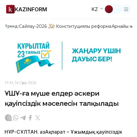
KAZINFORM
KZ
Сайлау-2026
Конституциялық реформа
Арнайы жо
Тренд:
17:41, 14 Сәуір 2022
ҰҚШҰ-ға мүше елдер әскери
қауіпсіздік мәселесін талқылады
НҰР-СҰЛТАН. ҚазАқпарат – Ұжымдық қауіпсіздік