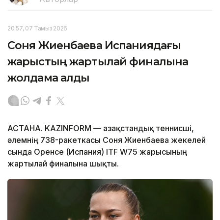
20:57, 07 Тамыз 2026
Соня Жиенбаева Испаниядағы
жарыстың жартылай финалына
жолдама алды
АСТАНА. KAZINFORM — Қазақстандық теннисші,
әлемнің 738-ракеткасы Соня Жиенбаева жекелей
сында Оренсе (Испания) ITF W75 жарысының
жартылай финалына шықты.