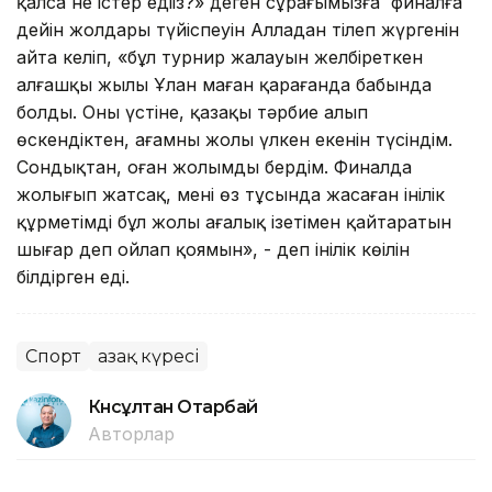
қалса не істер едіңіз?» деген сұрағымызға финалға
дейін жолдары түйіспеуін Алладан тілеп жүргенін
айта келіп, «бұл турнир жалауын желбіреткен
алғашқы жылы Ұлан маған қарағанда бабында
болды. Оның үстіне, қазақы тәрбие алып
өскендіктен, ағамның жолы үлкен екенін түсіндім.
Сондықтан, оған жолымды бердім. Финалда
жолығып жатсақ, менің өз тұсында жасаған інілік
құрметімді бұл жолы ағалық ізетімен қайтаратын
шығар деп ойлап қоямын», - деп інілік көңілін
білдірген еді.
Спорт
Қазақ күресі
Күнсұлтан Отарбай
Авторлар