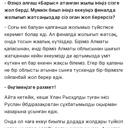
- Өзіңіз алғаш «Барыс» атанған жылы ініңіз сізге
жол берді. Мүмкін биыл ініңіз екеуіңіз финалда
жолығып жатсаңыздар сіз оған жол берерсіз?
- Соңғы екі балуан қалғанша жолымыз түйіспесе
керемет болар еді. Ал финалда жолығып жатсақ,
онда тосын жаңалық күтіңіздер. Біріміз Алматы
қаласынан, енді біріміз Алматы облысынан шығып
жатқаннан кейін екеуміздің де артымызда үміт
күткен ел бар екенін жақсы білеміз. Егер бір қаланың
не бір облыстың атынан сынға түскенде бір-бірімізге
ойланбай жол берер едік.
- Әңгімеңізге рахмет!
Айта кетейік, кеше Ұлан Рысқұлдың туған інісі
Руслан Әбдіразақовтан сұхбатымызды оқырман
назарына ұсынған едік.
Онда ол «ағаң екеуің биылғы додада жолдарың түйісіп