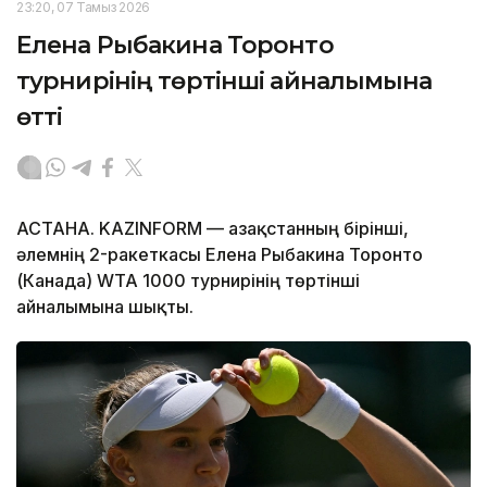
23:20, 07 Тамыз 2026
Елена Рыбакина Торонто
турнирінің төртінші айналымына
өтті
АСТАНА. KAZINFORM — Қазақстанның бірінші,
әлемнің 2-ракеткасы Елена Рыбакина Торонто
(Канада) WTA 1000 турнирінің төртінші
айналымына шықты.