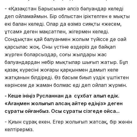
- «Қазақстан Барысына» әлсіз бәлуандар келеді
деп ойламаймын. Бір облыстан іріктелген ең мықты
екі балан келеді. Олар да өзіміз сияқты «жеңсем,
ұтсам» деген мақсатпен, жігермен келеді.
Сондықтан қай балуанмен жолым түйіссе де оңай
қарсылас жоқ. Оның үстіне өздеріңіз де байқап
жүрген боларсыздар, соңғы жылдары жас
балуандардан небір мықтылар шығып жатыр. Бұл
қазақ күресінің жоғары қарқынмен дамып келе
жатқанын білдіреді. Өз басым биыл үздік үштіктен
көрінсем де жаман болмас еді деп ойлап жүрмін.
- Кеше ініңіз Русланнан да сұхбат алып едік.
«Ағаңмен жолығып қалсаң қайтер едіңіз» деген
сұрақты қойғанбыз. Осы сұрақты сізге
де қойсақ...
- Қиын сұрақ екен. Егер жолығып жатсақ, бір жөнін
келтірерміз.