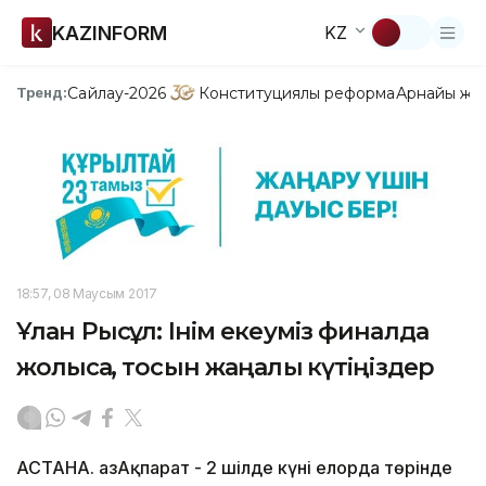
KAZINFORM
KZ
Сайлау-2026
Конституциялық реформа
Арнайы жо
Тренд:
18:57, 08 Маусым 2017
Ұлан Рысқұл: Інім екеуміз финалда
жолықсақ, тосын жаңалық күтіңіздер
АСТАНА. ҚазАқпарат - 2 шілде күні елорда төрінде