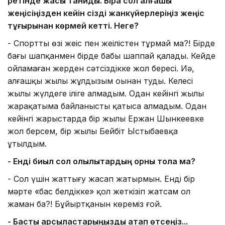
ретінде жақсы таниды.
Бірақ сол алғашқы
жеңісіңізден кейін сізді жанкүйерлеріңіз жеңіс
тұғырынан көрмей кетті. Неге?
- Спорттың өзі жеңіс пен жеңілістен тұрмай ма?! Бірде
бағың шапқанмен бірде бабың шаппай қалады. Кейде
ойламаған жерден сәтсіздікке жол бересің. Иә,
алғашқы жылы жұлдызым оңынан туды. Келесі
жылы жүлдеге іліге алмадым. Одан кейінгі жылы
жарақатыма байланысты қатыса алмадым. Одан
кейінгі жарыстарда бір жылы Ержан Шынкеевке
жол берсем, бір жылы Бейбіт Ыстыбаевқа
ұтылдым.
- Енді биыл сол олқылықтардың орны тола ма?
- Сол үшін жаттығу жасап жатырмын. Енді бір
мәрте «бас белдікке» қол жеткізіп жатсам ол
жаман ба?! Бұйыртқанын көреміз ғой.
- Басты қарсыластарыңызды атап өтсеңіз
...