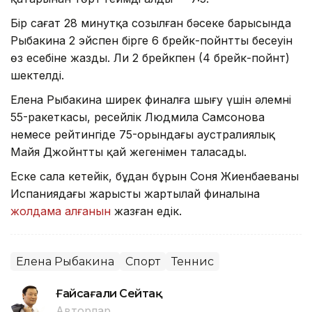
Бір сағат 28 минутқа созылған бәсеке барысында
Рыбакина 2 эйспен бірге 6 брейк-пойнттың бесеуін
өз есебіне жазды. Ли 2 брейкпен (4 брейк-пойнт)
шектелді.
Елена Рыбакина ширек финалға шығу үшін әлемнің
55-ракеткасы, ресейлік Людмила Самсонова
немесе рейтингіде 75-орындағы аустралиялық
Майя Джойнттың қай жеңгенімен таласады.
Еске сала кетейік, бұдан бұрын Соня Жиенбаеваның
Испаниядағы жарыстың жартылай финалына
жолдама алғанын
жазған едік.
Елена Рыбакина
Спорт
Теннис
Ғайсағали Сейтақ
Авторлар