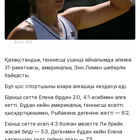
Фото: ҚТФ
Қазақстандық теннисші үшінші айналымда әлемнің
31-ракеткасы, америкалық Энн Лимен шеберлік
байқасты.
Бұл қос спортшының өзара алғашқы кездесуі еді.
Бірінші сетте Елена бірден 2:0, 4:1 есебімен алға
кетті. Бұдан кейін америкалық теннисші есепті
қысқартқанымен, Рыбакина дегеніне жетті — 6:2.
Екінші сетте есеп 4:3 болған мезетте Ли брейк
жасай білді — 5:3. Дегенмен бұдан кейін Елена
қатарынан төрт геймді алды — 7:5.