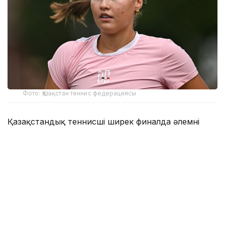
Фото: Қазақстан теннис федерациясы
Қазақстандық теннисші ширек финалда әлемнің
230-ыншы, осы турнирдің 3-ракеткасы,
ұлыбританиялық Алисия Даднимен бетпе-бет
келді.
Бірінші партия 7:5 есебімен С.Жиенбаеваның
пайдасына шешілді. Бұдан кейін ұлыбританиялық
спортшы матчты жалғастырудан бас тартты.
Соня Жиенбаева финалға шығу үшін әлемнің 327-