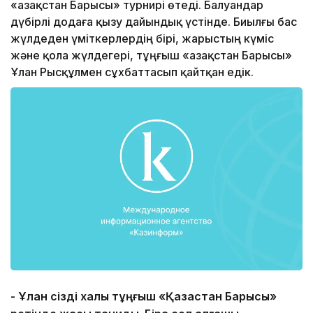
«Қазақстан Барысы» турнирі өтеді. Балуандар
дүбірлі додаға қызу дайындық үстінде. Биылғы бас
жүлдеден үміткерлердің бірі, жарыстың күміс
және қола жүлдегері, тұңғыш «Қазақстан Барысы»
Ұлан Рысқұлмен сұхбаттасып қайтқан едік.
- Ұлан сізді халық тұңғыш «Қазақстан Барысы»