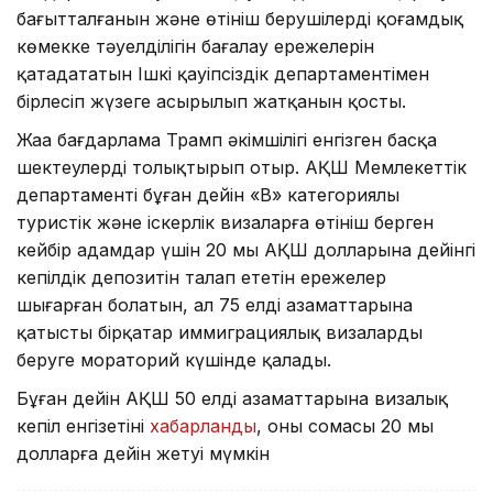
бағдарлама әлеуметтік қауіпсіздік желісін қорғауға
бағытталғанын және өтініш берушілердің қоғамдық
көмекке тәуелділігін бағалау ережелерін
қатаңдататын Ішкі қауіпсіздік департаментімен
бірлесіп жүзеге асырылып жатқанын қосты.
Жаңа бағдарлама Трамп әкімшілігі енгізген басқа
шектеулерді толықтырып отыр. АҚШ Мемлекеттік
департаменті бұған дейін «В» категориялы
туристік және іскерлік визаларға өтініш берген
кейбір адамдар үшін 20 мың АҚШ долларына дейінгі
кепілдік депозитін талап ететін ережелер
шығарған болатын, ал 75 елдің азаматтарына
қатысты бірқатар иммиграциялық визаларды
беруге мораторий күшінде қалады.
Бұған дейін АҚШ 50 елдің азаматтарына визалық
кепіл енгізетіні
хабарланды
, оның сомасы 20 мың
долларға дейін жетуі мүмкін