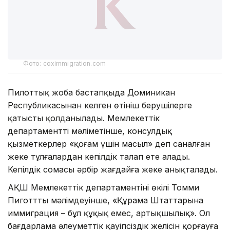
Фото: coximmigration.com
Пилоттық жоба бастапқыда Доминикан
Республикасынан келген өтініш берушілерге
қатысты қолданылады. Мемлекеттік
департаменттің мәліметінше, консулдық
қызметкерлер «қоғам үшін масыл» деп саналған
жеке тұлғалардан кепілдік талап ете алады.
Кепілдік сомасы әрбір жағдайға жеке анықталады.
АҚШ Мемлекеттік департаментінің өкілі Томми
Пиготттың мәлімдеуінше, «Құрама Штаттарына
иммиграция – бұл құқық емес, артықшылық». Ол