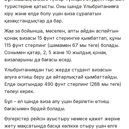
туристеріне қатысты. Оның ішінде Ұлыбританияға
кіру және елде болу үшін виза сұралатын
қазақстандықтар да бар.
Жаңа заң бойынша, мәселен, алты айдан аспайтын
қонақ визасы 15 фунт стерингке қымбаттап, құны
115 фунт стерлинг (шамамен 67 мың теңге) болады.
Сонымен қатар, 2, 5 және 10 жылдық қонақ
визаларының да бағасы өседі.
Ұлыбританиядан тыс жерде студент визасын
алуға өтініш беру де айтарлықтай қымбаттайды.
Елде оқитындар 490 фунт стерлинг (288 мың теңге)
төлеуі керек.
Бұл – ел ішінде виза алу үшін берілетін өтініш
бағасымен бірдей болады.
Өзгерістер рейсін ауыстыру немесе қажет жеріне
жету мақсатында басқа көлікке отыру үшін елге