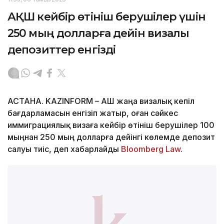
АҚШ кейбір өтініш берушілер үшін
250 мың долларға дейін визалық
депозиттер енгізді
АСТАНА. KAZINFORM – АҚШ жаңа визалық кепіл
бағдарламасын енгізіп жатыр, оған сәйкес
иммиграциялық визаға кейбір өтініш берушілер 100
мыңнан 250 мың долларға дейінгі көлемде депозит
салуы тиіс, деп хабарлайды
Bloomberg Law
.