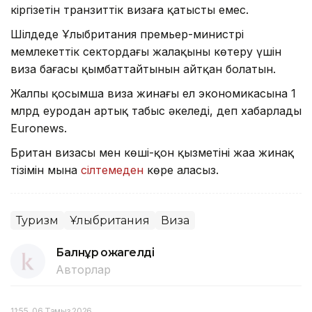
кіргізетін транзиттік визаға қатысты емес.
Шілдеде Ұлыбритания премьер-министрі
мемлекеттік сектордағы жалақыны көтеру үшін
виза бағасы қымбаттайтынын айтқан болатын.
Жалпы қосымша виза жинағы ел экономикасына 1
млрд еуродан артық табыс әкеледі, деп хабарлады
Euronews.
Британ визасы мен көші-қон қызметінің жаңа жинақ
тізімін мына
сілтемеден
көре аласыз.
Туризм
Ұлыбритания
Виза
Балнұр Қожагелді
Авторлар
11:55, 06 Тамыз 2026