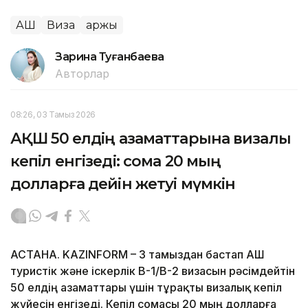
АҚШ
Виза
Қаржы
Зарина Туғанбаева
Авторлар
08:26, 03 Тамыз 2026
АҚШ 50 елдің азаматтарына визалық
кепіл енгізеді: сома 20 мың
долларға дейін жетуі мүмкін
АСТАНА. KAZINFORM – 3 тамыздан бастап АҚШ
туристік және іскерлік B-1/B-2 визасын рәсімдейтін
50 елдің азаматтары үшін тұрақты визалық кепіл