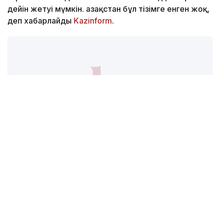
жүйесін енгізеді. Кепіл сомасы 20 мың долларға
дейін жетуі мүмкін. Қазақстан бұл тізімге енген жоқ,
деп хабарлайды
Kazinform
.
Фото: Gazeta.uz
АҚШ Мемлекеттік департаментінің мәліметінше,
кепіл сомасын әрбір өтінішті қарау кезінде