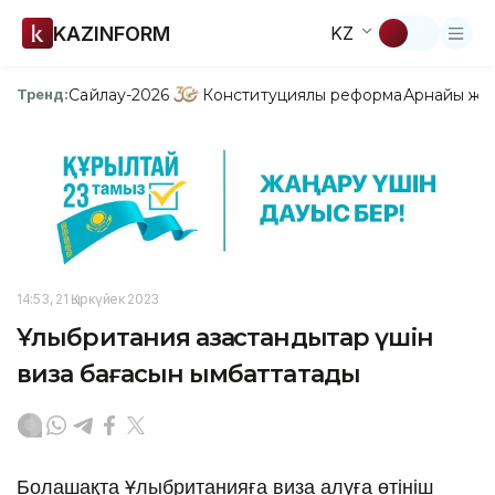
KAZINFORM
KZ
Сайлау-2026
Конституциялық реформа
Арнайы жо
Тренд:
14:53, 21 Қыркүйек 2023
Ұлыбритания қазақстандықтар үшін
виза бағасын қымбаттатады
Болашақта Ұлыбританияға виза алуға өтініш