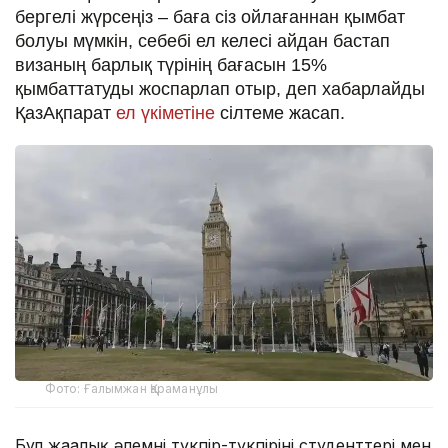
бергелі жүрсеңіз – баға сіз ойлағаннан қымбат
болуы мүмкін, себебі ел келесі айдан бастап
визаның барлық түрінің бағасын 15%
қымбаттатуды жоспарлап отыр, деп хабарлайды
ҚазАқпарат
ел үкіметіне
сілтеме жасап.
Фото: Ғалымжан Қараманұлы
Бұл жаңалық әлемнің түкпір-түкпірінің студенттері мен