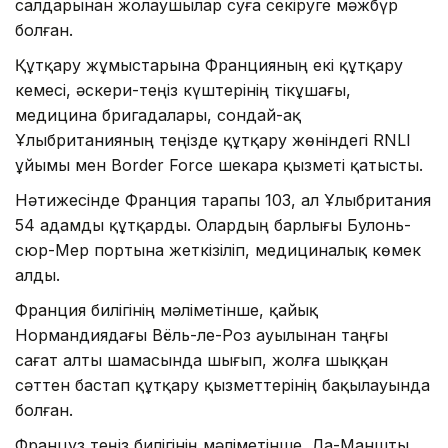
салдарынан жолаушылар суға секіруге мәжбүр
болған.
Құтқару жұмыстарына Францияның екі құтқару
кемесі, әскери-теңіз күштерінің тікұшағы,
медицина бригадалары, сондай-ақ
Ұлыбританияның теңізде құтқару жөніндегі RNLI
ұйымы мен Border Force шекара қызметі қатысты.
Нәтижесінде Франция тарапы 103, ал Ұлыбритания
54 адамды құтқарды. Олардың барлығы Булонь-
сюр-Мер портына жеткізіліп, медициналық көмек
алды.
Франция билігінің мәліметінше, қайық
Нормандиядағы Вёль-ле-Роз ауылынан таңғы
сағат алты шамасында шығып, жолға шыққан
сәттен бастап құтқару қызметтерінің бақылауында
болған.
Француз теңіз билігінің мәліметінше, Ла-Маншты