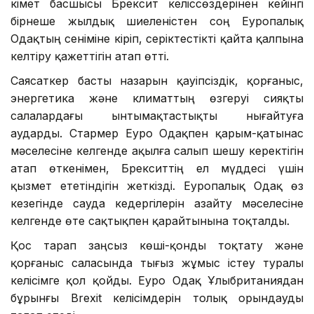
Үкімет басшысы Брексит келіссөздерінен кейінгі
бірнеше жылдық шиеленістен соң Еуропалық
Одақтың сеніміне кіріп, серіктестікті қайта қалпына
келтіру қажеттігін атап өтті.
Саясаткер басты назарын қауіпсіздік, қорғаныс,
энергетика және климаттың өзгеруі сияқты
салалардағы ынтымақтастықты нығайтуға
аударды. Стармер Еуро Одақпен қарым-қатынас
мәселесіне келгенде ақылға салып шешу керектігін
атап өткенімен, Брекситтің ел мүддесі үшін
қызмет ететіндігін жеткізді. Еуропалық Одақ өз
кезегінде сауда кедергілерін азайту мәселесіне
келгенде өте сақтықпен қарайтынына тоқталды.
Қос тарап заңсыз көші-қонды тоқтату және
қорғаныс саласында тығыз жұмыс істеу туралы
келісімге қол қойды. Еуро Одақ Ұлыбританиядан
бұрынғы Brexit келісімдерін толық орындауды