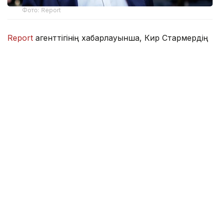
Фото: Report
Report
агенттігінің хабарлауынша, Кир Стармердің
отставкасынан кейін биылғы 20 шілдеде үкімет
басшысы қызметіне кіріскен Бернэм тамыз айының
басында шетелге аттанған.
Премьердің өкілдері үкіметтің қалыпты режимде
жұмысын жалғастырып жатқанын мәлімдеді.
Олардың айтуынша, Энди Бернэм шенеуніктермен
тұрақты байланыста болып, жұмыс кездесулерін
қашықтан өткізіп жатыр.
Соған қарамастан, премьердің демалысы
оппозиция тарапынан сынға ұшырады. Атап
айтқанда, Reform UK партиясының төрағасы
Ли Андерсон Бернэмнің елде заңсыз көші-қон мен
Ла-Манш бұғазы арқылы шағын қайықтармен
өтетін мигранттар мәселесі ушығып тұрған кезде