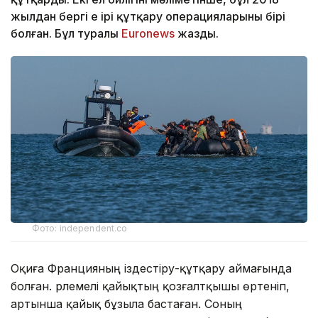
жылдан бергі ең ірі құтқару операцияларының бірі
болған. Бұл туралы
Еuronews
жазды.
Фото: independent.co
Оқиға Францияның іздестіру-құтқару аймағында
болған. Үрлемелі қайықтың қозғалтқышы өртеніп,
артынша қайық бұзыла бастаған. Соның