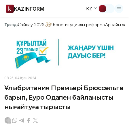
KAZINFORM
KZ
Сайлау-2026
Конституциялық реформа
Арнайы жо
Тренд:
08:25, 04 Қазан 2024
Ұлыбритания Премьері Брюссельге
барып, Еуро Одақпен байланысты
нығайтуға тырысты