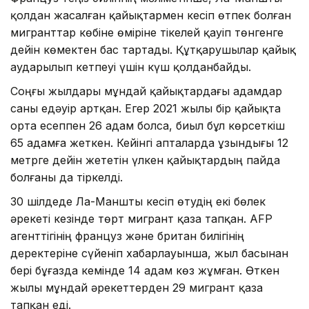
қолдан жасалған қайықтармен кесіп өтпек болған
мигранттар көбіне өміріне тікелей қауіп төнгенге
дейін көмектен бас тартады. Құтқарушылар қайық
аударылып кетпеуі үшін күш қолданбайды.
Соңғы жылдары мұндай қайықтардағы адамдар
саны едәуір артқан. Егер 2021 жылы бір қайықта
орта есеппен 26 адам болса, биыл бұл көрсеткіш
65 адамға жеткен. Кейінгі апталарда ұзындығы 12
метрге дейін жететін үлкен қайықтардың пайда
болғаны да тіркелді.
30 шілдеде Ла-Маншты кесіп өтудің екі бөлек
әрекеті кезінде төрт мигрант қаза тапқан. AFP
агенттігінің француз және британ билігінің
деректеріне сүйеніп хабарлауынша, жыл басынан
бері бұғазда кемінде 14 адам көз жұмған. Өткен
жылы мұндай әрекеттерден 29 мигрант қаза
тапқан еді.