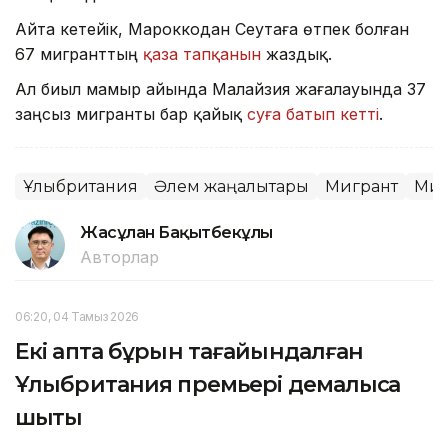
Айта кетейік, Мароккодан Сеутаға өтпек болған
67 мигранттың
қаза тапқанын
жаздық.
Ал биыл мамыр айында Малайзия жағалауында 37
заңсыз мигранты бар қайық
суға батып кетті
.
Ұлыбритания
Әлем жаңалықтары
Мигрант
Миг
Жасұлан Бақытбекұлы
Авторлар
06:20, 04 Тамыз 2026
Екі апта бұрын тағайындалған
Ұлыбритания премьері демалысқа
шықты