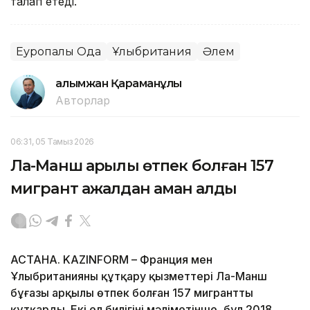
талап етеді.
Еуропалық Одақ
Ұлыбритания
Әлем
Ғалымжан Қараманұлы
Авторлар
06:31, 05 Тамыз 2026
Ла-Манш арқылы өтпек болған 157
мигрант ажалдан аман қалды
АСТАНА. KAZINFORM – Франция мен
Ұлыбританияның құтқару қызметтері Ла-Манш
бұғазы арқылы өтпек болған 157 мигрантты
құтқарды. Екі ел билігінің мәліметінше, бұл 2018