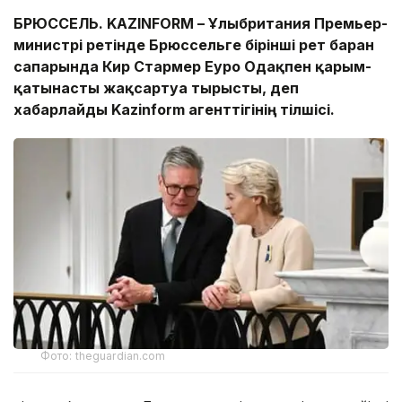
БРЮССЕЛЬ. KAZINFORM – Ұлыбритания Премьер-
министрі ретінде Брюссельге бірінші рет барған
сапарында Кир Стармер Еуро Одақпен қарым-
қатынасты жақсартуға тырысты, деп
хабарлайды Kazinform агенттігінің тілшісі.
Фото: theguardian.com