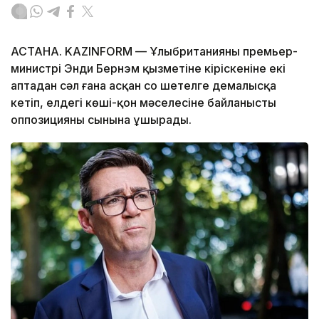
АСТАНА. KAZINFORM — Ұлыбританияның премьер-
министрі Энди Бернэм қызметіне кіріскеніне екі
аптадан сәл ғана асқан соң шетелге демалысқа
кетіп, елдегі көші-қон мәселесіне байланысты
оппозицияның сынына ұшырады.