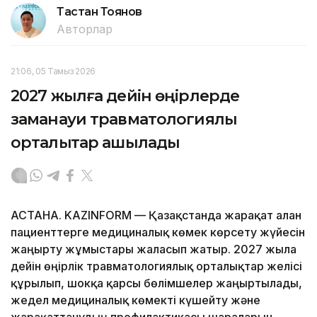
Тастан Тоянов
Авторлар
21:06, 05 Тамыз 2026
2027 жылға дейін өңірлерде
заманауи травматологиялық
орталықтар ашылады
АСТАНА. KAZINFORM — Қазақстанда жарақат алған
пациенттерге медициналық көмек көрсету жүйесін
жаңғырту жұмыстары жалғасып жатыр. 2027 жылға
дейін өңірлік травматологиялық орталықтар желісі
құрылып, шокқа қарсы бөлімшелер жаңғыртылады,
жедел медициналық көмекті күшейту және
жарақаттанудың профилактикасы шараларын