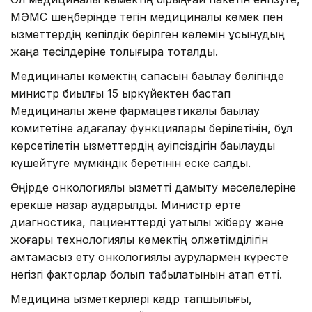
МӘМС шеңберінде тегін медициналық көмек пен
қызметтердің кепілдік берілген көлемін ұсынудың
жаңа тәсілдеріне толығырақ тоқталды.
Медициналық көмектің сапасын бақылау бөлігінде
министр биылғы 15 қыркүйектен бастап
Медициналық және фармацевтикалық бақылау
комитетіне қадағалау функциялары берілетінін, бұл
көрсетілетін қызметтердің қауіпсіздігін бақылауды
күшейтуге мүмкіндік беретінін еске салды.
Өңірде онкологиялық қызметті дамыту мәселелеріне
ерекше назар аударылды. Министр ерте
диагностика, пациенттерді уақтылы жіберу және
жоғары технологиялық көмектің қолжетімділігін
қамтамасыз ету онкологиялық аурулармен күресте
негізгі факторлар болып табылатынын атап өтті.
Медицина қызметкерлері кадр тапшылығы,