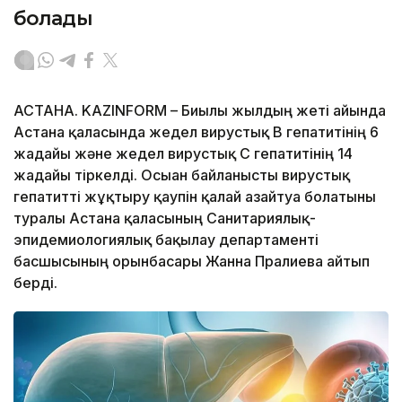
болады
АСТАНА. KAZINFORM – Биылғы жылдың жеті айында
Астана қаласында жедел вирустық В гепатитінің 6
жағдайы және жедел вирустық С гепатитінің 14
жағдайы тіркелді. Осыған байланысты вирустық
гепатитті жұқтыру қаупін қалай азайтуға болатыны
туралы Астана қаласының Санитариялық-
эпидемиологиялық бақылау департаменті
басшысының орынбасары Жанна Пралиева айтып
берді.