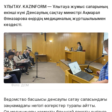
ҰЛЫТАУ. KAZINFORM — Ұлытауға жұмыс сапарының
екінші күні Денсаулық сақтау министрі Ақмарал
Әлназарова өңірдің медициналық жұртшылығымен
кездесті.
Фото: ДСМ
Ведомство басшысы денсаулық сақтау саласындағы
заңнамадағы негізгі өзгерістер туралы айтты.
Ол медициналық көмектің бірыңғай пакетін енгізуге,