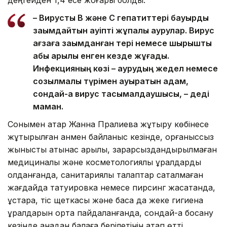
– Вирустық В және С гепатиттері бауырды
зақымдайтын қауіпті жұқпалы аурулар. Вирус
ағзаға зақымданған тері немесе шырышты
қабық арқылы енген кезде жұғады.
Инфекцияның көзі – аурудың жедел немесе
созылмалы түрімен ауыратын адам,
сондай-ақ вирус тасымалдаушысы, – деді
маман.
Сонымен қатар Жанна Пралиева жұқтыру көбінесе
жұқтырылған қанмен байланыс кезінде, қорғаныссыз
жыныстық қатынас арқылы, зарарсыздандырылмаған
медициналық және косметологиялық құралдарды
қолданғанда, санитариялық талаптар сақталмаған
жағдайда татуировка немесе пирсинг жасатқанда,
ұстара, тіс щеткасы және басқа да жеке гигиена
құралдарын ортақ пайдаланғанда, сондай-ақ босану
кезінде анадан балаға берілетінін атап өтті.