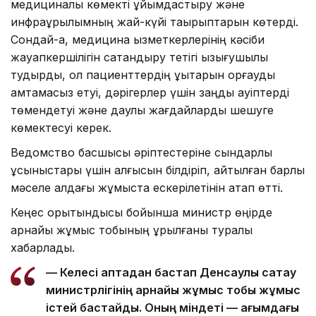
медициналық көмекті ұйымдастыру және
инфрақұрылымның жай-күйі тақырыптарын көтерді.
Сондай-ақ, медицина қызметкерлерінің кәсіби
жауапкершілігін сақтандыру тетігі қызығушылық
тудырды, ол пациенттердің құқықтарын қорғауды
қамтамасыз етуі, дәрігерлер үшін заңды қауіптерді
төмендетуі және даулы жағдайларды шешуге
көмектесуі керек.
Ведомство басшысы әріптестеріне сындарлы
ұсыныстары үшін алғысын білдіріп, айтылған барлық
мәселе алдағы жұмыста ескерілетінін атап өтті.
Кеңес қорытындысы бойынша министр өңірде
арнайы жұмыс тобының құрылғаны туралы
хабарлады.
— Келесі аптадан бастап Денсаулық сақтау
министрлігінің арнайы жұмыс тобы жұмыс
істей бастайды. Оның міндеті — ағымдағы