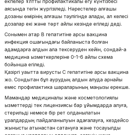
екпелер Ұлттық профилактикалық егу күнтізбесі
аясында тегін жүргізіледі. Нәрестелер алғашқы
дозаны өмірінің алғашқы тәулігінде алады, ал келесі
дозалар екі және төрт айлық кезінде егіледі деді.
Сонымен қатар В гепатитіне қарсы вакцина
инфекция ошағындағы байланыста болған
адамдарға алдын ала тексеруден кейін, сондай-ақ
медицина қызметкерлеріне 0-1-6 айлық схема
бойынша егіледі.
Қазіргі уақытта вирустық С гепатитіне қарсы вакцина
жоқ. Сондықтан бұл аурудың алдын алуда арнайы
емес профилактика шараларының маңызы ерекше.
Мамандар медициналық және косметологиялық
қызметтерді тек лицензиясы бар ұйымдарда алуға,
стерильді немесе бір рет қолданылатын
құралдардың пайдаланылуын қадағалауға, кездейсоқ
жыныстық қатынастан сақтануға және тосқауылдық