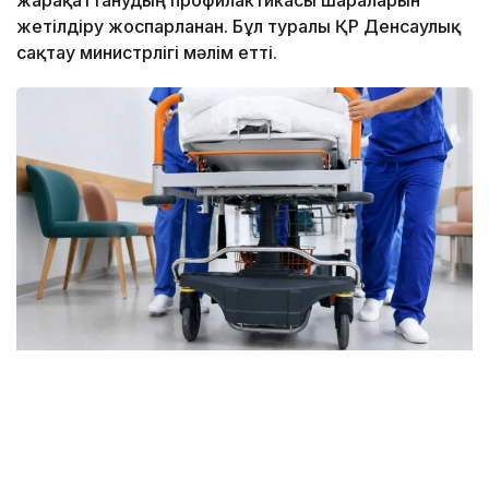
жетілдіру жоспарланған. Бұл туралы ҚР Денсаулық
сақтау министрлігі мәлім етті.
Фото: ОКҚ
Бүгінде мамандандырылған көмекті 1 500-ден
астам травматолог дәрігер көрсетеді. Елде 81