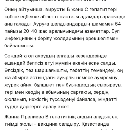
Оның айтуынша, вирустық В және С гепатиттері
көбіне еңбекке қабілетті жастағы адамдар арасында
анықталады. Ауруға шалдыққандардың шамамен 64
пайызы 20-40 жас аралығындағы азаматтар. Бұл
инфекцияның берілу жолдарының ерекшелігімен
байланысты.
Сондай-ақ ол аурудың алғашқы кезеңдерінде
ешқандай белгісіз өтуі мүмкін екенін еске салды.
Әлсіздік, тез шаршағыштық, тәбеттің төмендеуі, оң
жақ қабырға астындағы ауырлық немесе ауырсыну,
жүрек айну, бұлшықет пен буындардың сырқырауы,
тері мен көздің ақ қабығының сарғаюы, зәрдің
қоюланып, нәжістің түссізденуі байқалса, міндетті
түрде дәрігерге қаралу қажет.
Жанна Пралиева В гепатитінің алдын алудың ең
тиімді жолы – вакцина салдыру. Қазақстанда