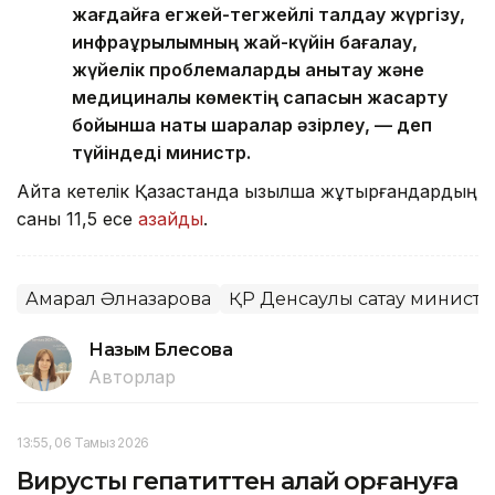
жағдайға егжей-тегжейлі талдау жүргізу,
инфрақұрылымның жай-күйін бағалау,
жүйелік проблемаларды анықтау және
медициналық көмектің сапасын жақсарту
бойынша нақты шаралар әзірлеу, — деп
түйіндеді министр.
Айта кетелік Қазақстанда қызылша жұқтырғандардың
саны 11,5 есе
азайды
.
Ақмарал Әлназарова
ҚР Денсаулық сақтау министрл
Назым Бөлесова
Авторлар
13:55, 06 Тамыз 2026
Вирустық гепатиттен қалай қорғануға