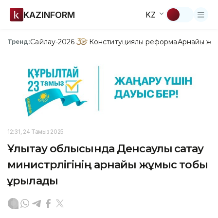
KAZINFORM
KZ
Сайлау-2026
Конституциялық реформа
Арнайы жо
Тренд:
12:31, 24 Тамыз 2025
Ұлытау облысында Денсаулық сақтау
министрлігінің арнайы жұмыс тобы
құрылады