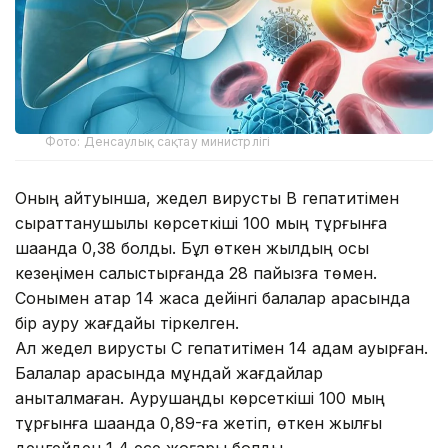
Фото: Денсаулық сақтау министрлігі
Оның айтуынша, жедел вирустық В гепатитімен
сырқаттанушылық көрсеткіші 100 мың тұрғынға
шаққанда 0,38 болды. Бұл өткен жылдың осы
кезеңімен салыстырғанда 28 пайызға төмен.
Сонымен қатар 14 жасқа дейінгі балалар арасында
бір ауру жағдайы тіркелген.
Ал жедел вирустық С гепатитімен 14 адам ауырған.
Балалар арасында мұндай жағдайлар
анықталмаған. Аурушаңдық көрсеткіші 100 мың
тұрғынға шаққанда 0,89-ға жетіп, өткен жылғы
деңгейден 1,4 есе жоғары болды.