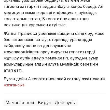
қорғаныс құралдарын қолдануға, өзгенің жеке
гигиена заттарын пайдаланбауға кеңес береді. Ал
медицина қызметкерлері инфекциялық қауіпсіздік
талаптарын сақтап, В гепатитіне қарсы толық
вакцинация курсынан өтуі тиіс.
Жанна Пралиева уақытылы вакцина салдыру, жеке
бас гигиенасын сақтау, стерильді құралдарды
пайдалану және өз денсаулығына
жауапкершілікпен қарау вирустық гепатиттерді
жұқтыру қаупін едәуір төмендетіп, аурудың ауыр
асқынуларының алдын алуға мүмкіндік беретінін
атап өтті.
Бұған дейін А гепатитінен қалай сақтану қажет екенін
жазғанбыз.
Маман кеңесі
Вирус
Денсаулық