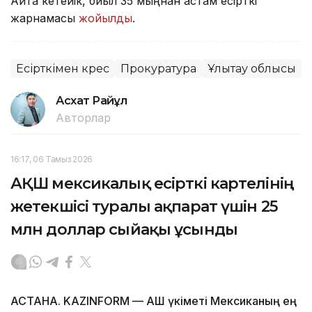
Айта кетейік, биыл 35 мыңнан астам есірткі
жарнамасы
жойылды
.
Есірткімен күрес
Прокуратура
Ұлытау облысы
Асхат Райқұл
Авторлар
16:17, 06 Тамыз 2026
АҚШ мексикалық есірткі картелінің
жетекшісі туралы ақпарат үшін 25
млн доллар сыйақы ұсынды
АСТАНА. KAZINFORM — АҚШ үкіметі Мексиканың ең