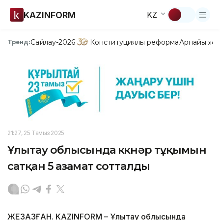
KAZINFORM
KZ
Сайлау-2026
Конституциялық реформа
Арнайы жо
Тренд:
21:27, 25 Тамыз 2025
Ұлытау облысында көкнәр тұқымын
сатқан 5 азамат сотталды
ЖЕЗҚАЗҒАН. KAZINFORM – Ұлытау облысында