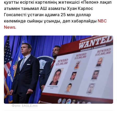
қуатты есірткі картелінің жетекшісі «Пелон» лақап
атымен танымал АҚШ азаматы Хуан Карлос
Гонсалесті ұстаған адамға 25 млн доллар
көлемінде сыйақы ұсынды, деп хабарлайды
NBC
News
.
Фото: EAGLE.mn