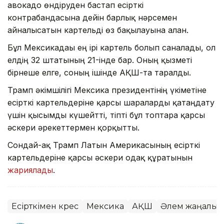
авокадо өндіруден бастап есірткі
контрабандасына дейін барлық нәрсемен
айналысатын картельді өз бақылауына алған.
Бұл Мексикадағы ең ірі картель болып саналады, ол
елдің 32 штатының 21-інде бар. Оның қызметі
бірнеше елге, соның ішінде АҚШ-та таралды.
Трамп әкімшілігі Мексика президентінің үкіметіне
есірткі картельдеріне қарсы шараларды қатаңдату
үшін қысымды күшейтті, тіпті бұл топтарға қарсы
әскери әрекеттермен қорқытты.
Сондай-ақ Трамп Латын Америкасының есірткі
картельдеріне қарсы әскери одақ құратынын
жариялады
.
Есірткімен күрес
Мексика
АҚШ
Әлем жаңалық