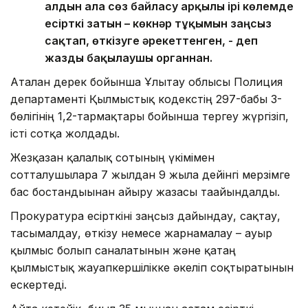
алдын ала сөз байласу арқылы ірі көлемде
есірткі затын – көкнәр тұқымын заңсыз
сақтап, өткізуге әрекеттенген, - деп
жазды бақылаушы органнан.
Аталған дерек бойынша Ұлытау облысы Полиция
департаменті Қылмыстық кодекстің 297-бабы 3-
бөлігінің 1,2-тармақтары бойынша тергеу жүргізіп,
істі сотқа жолдады.
Жезқазған қалалық сотының үкімімен
сотталушыларға 7 жылдан 9 жылға дейінгі мерзімге
бас бостандығынан айыру жазасы тағайындалды.
Прокуратура есірткіні заңсыз дайындау, сақтау,
тасымалдау, өткізу немесе жарнамалау – ауыр
қылмыс болып саналатынын және қатаң
қылмыстық жауапкершілікке әкеліп соқтыратынын
ескертеді.