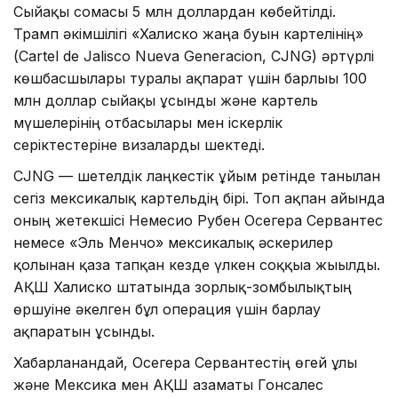
Сыйақы сомасы 5 млн доллардан көбейтілді.
Трамп әкімшілігі «Халиско жаңа буын картелінің»
(Cartel de Jalisco Nueva Generacion, CJNG) әртүрлі
көшбасшылары туралы ақпарат үшін барлығы 100
млн доллар сыйақы ұсынды және картель
мүшелерінің отбасылары мен іскерлік
серіктестеріне визаларды шектеді.
CJNG — шетелдік лаңкестік ұйым ретінде танылған
сегіз мексикалық картельдің бірі. Топ ақпан айында
оның жетекшісі Немесио Рубен Осегера Сервантес
немесе «Эль Менчо» мексикалық әскерилер
қолынан қаза тапқан кезде үлкен соққыға жығылды.
АҚШ Халиско штатында зорлық-зомбылықтың
өршуіне әкелген бұл операция үшін барлау
ақпаратын ұсынды.
Хабарланғандай, Осегера Сервантестің өгей ұлы
және Мексика мен АҚШ азаматы Гонсалес