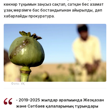
көкнәр тұқымын заңсыз сақтап, сатқан бес азамат
ұзақ мерзімге бас бостандығынан айырылды, деп
хабарлайды прокуратура.
Фото: ҰҚК
- 2019-2025 жылдар аралығында Жезқазған
және Сәтбаев қалаларының тұрғындары