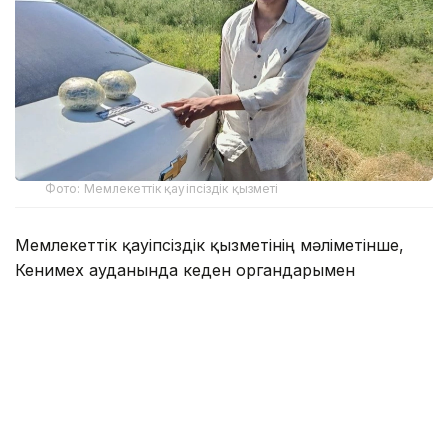
Фото: Мемлекеттік қауіпсіздік қызметі
Мемлекеттік қауіпсіздік қызметінің мәліметінше,
Кенимех ауданында кеден органдарымен
бірлескен арнайы операция барысында 24 жастағы
ер адам қолға түсті. Cobalt маркалы көлігін тексеру
кезінде одан екі түйіншек табылып, сараптама
нәтижесінде оның жалпы салмағы 2,87 келі апиын
екені
анықталды
.
Алдын ала мәлімет бойынша, есірткі шекара