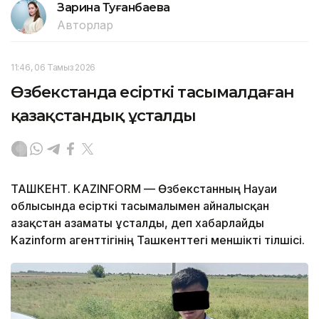
Зарина Туғанбаева
Авторлар
11:46, 06 Тамыз 2026
Өзбекстанда есірткі тасымалдаған
қазақстандық ұсталды
ТАШКЕНТ. KAZINFORM — Өзбекстанның Науаи
облысында есірткі тасымалымен айналысқан
Қазақстан азаматы ұсталды, деп хабарлайды
Kazinform агенттігінің Ташкенттегі меншікті тілшісі.