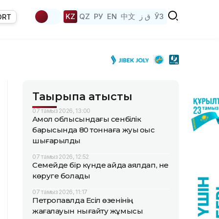
KZ
QZ
РУ
EN
中文
ق ز
ЎЗ
ORT
Тақырыпқа қатысты
07 тамыз 2026, 13:00
Ақмол облысындағы сенбілік
барысында 80 тоннаға жуық қоқыс
шығарылды
07 тамыз 2026, 12:52
Семейде бір күнде қайда аялдап, не
көруге болады
07 тамыз 2026, 11:17
Петропавлда Есіл өзенінің
жағалауын нығайту жұмысы