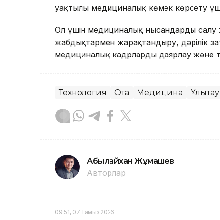
уақтылы медициналық көмек көрсету үші
Ол үшін медициналық нысандарды салу 
жабдықтармен жарақтандыру, дәрілік за
медициналық кадрларды даярлау және та
Технология
Ота
Медицина
Ұлытау
Абылайхан Жұмашев
Авторлар
09:51, 07 Тамыз 2026