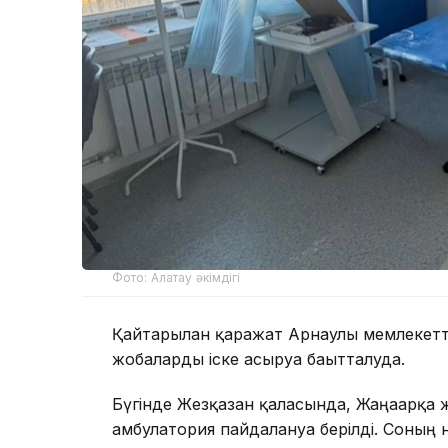
Фото: Алатау әкімдігі
Қайтарылған қаражат Арнаулы мемлекетті
жобаларды іске асыруға бағытталуда.
Бүгінде Жезқазған қаласында, Жаңаарқа 
амбулатория пайдалануға берілді. Соның