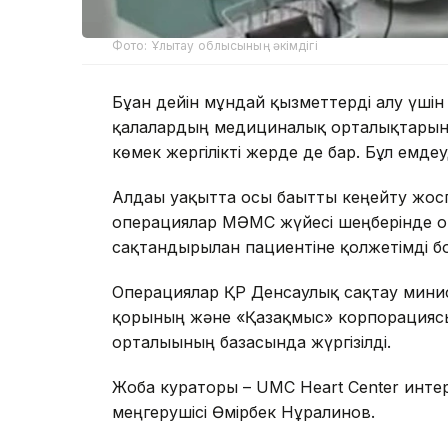
Фото: Ұлытау облысының әкімдігі
Бұған дейін мұндай қызметтерді алу үшін
қалалардың медициналық орталықтарына 
көмек жергілікті жерде де бар. Бұл емд
Алдағы уақытта осы бағытты кеңейту жос
операциялар МӘМС жүйесі шеңберінде ор
сақтандырылған пациентіне қолжетімді 
Операциялар ҚР Денсаулық сақтау минис
қорының және «Қазақмыс» корпорацияс
орталығының базасында жүргізілді.
Жоба кураторы – UMC Heart Center инте
меңгерушісі Өмірбек Нұралинов.