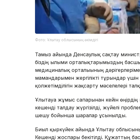
Фото: Ұлытау облысының әкімдігі
Тамыз айында Денсаулық сақтау министр
біздің ғылыми орталықтарымыздың басш
медициналық орталығының дәрігерлерім
мамандарымен жергілікті тұрғындар үші
қолжетімділігін жақсарту мәселелері та
Ұлытауға жұмыс сапарынан кейін өңірді
кешенді талдау жүргізілді, жүйелі проб
шешу бойынша шаралар ұсынылды.
Биыл қыркүйек айында Ұлытау облысыны
Кешенді жоспары бекітілді. Құжаттың ба