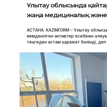
Ұлытау облысында қайтар
жаңа медициналық және
АСТАНА. KAZINFORM – Ұлытау облысы
иемденілген активтер есебінен әле
теңгеден астам қаражат бөлінді, де