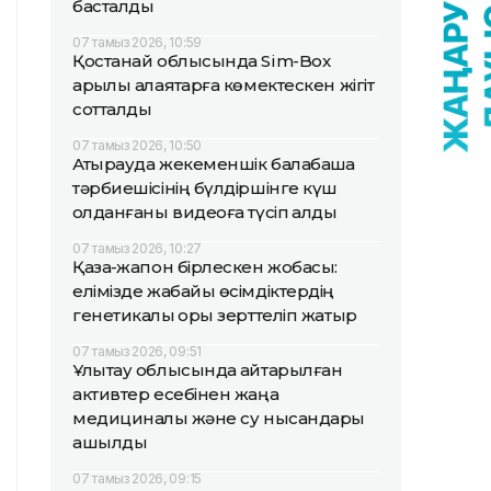
басталды
07 тамыз 2026, 10:59
Қостанай облысында Sim-Box
арқылы алаяқтарға көмектескен жігіт
сотталды
07 тамыз 2026, 10:50
Атырауда жекеменшік балабақша
тәрбиешісінің бүлдіршінге күш
қолданғаны видеоға түсіп қалды
07 тамыз 2026, 10:27
Қазақ-жапон бірлескен жобасы:
елімізде жабайы өсімдіктердің
генетикалық қоры зерттеліп жатыр
07 тамыз 2026, 09:51
Ұлытау облысында қайтарылған
активтер есебінен жаңа
медициналық және су нысандары
ашылды
07 тамыз 2026, 09:15