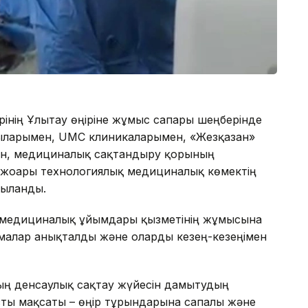
інің Ұлытау өңіріне жұмыс сапары шеңберінде
ыларымен, UMC клиникаларымен, «Жезқазған»
ен, медициналық сақтандыру қорының
н жоғары технологиялық медициналық көмектің
лқыланды.
ң медициналық ұйымдары қызметінің жұмысына
лемалар анықталды және оларды кезең-кезеңімен
ң денсаулық сақтау жүйесін дамытудың
сты мақсаты – өңір тұрғындарына сапалы және