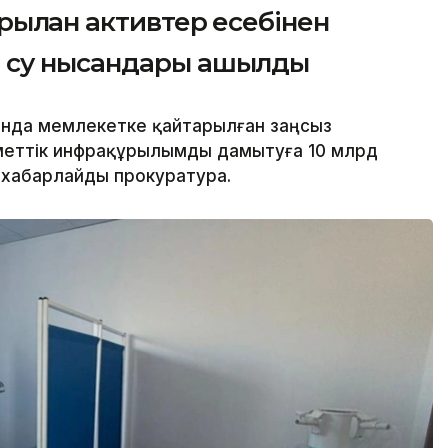
ылған активтер есебінен
 су нысандары ашылды
нда мемлекетке қайтарылған заңсыз
уметтік инфрақұрылымды дамытуға 10 млрд
п хабарлайды прокуратура.