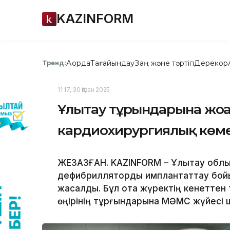
KAZINFORM
Ақорда
Тағайындау
Заң және тәртіп
Дерекқор
Тренд:
11:17, 30 Қазан 2025
Ұлытау тұрғындарына жоғ
кардиохирургиялық көме
ЖЕЗҚАЗҒАН. KAZINFORM – Ұлытау облы
дефибрилляторды имплантаттау бой
жасалды. Бұл ота жүректің кенеттен
өңірінің тұрғындарына МӘМС жүйесі