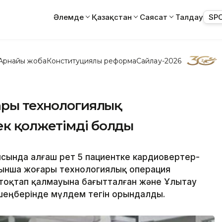
Әлемде
Қазақстан
Саясат
Талдау
SP
Арнайы жоба
Конституциялық реформа
Сайлау-2026
ары технологиялық
к қолжетімді болды
сында алғаш рет 5 пациентке кардиовертер-
ынша жоғары технологиялық операция
 тоқтап қалмауына бағытталған және Ұлытау
 шеңберінде мүлдем тегін орындалды.