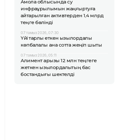
Ақмола облысында су
инфрақұрылымын жаңғыртуға
қайтарылған активтерден 1,4 млрд
теңге бөлінді
07 тамыз 2026, 07:30
Үйі тарлық еткен қызылордалық
көпбалалы ана сотта жеңіп шықты
07 тамыз 2026, 05:11
Алимент қарызы 12 млн теңгеге
жеткен қызылордалықтың бас
бостандығы шектелді