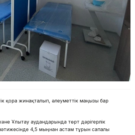
к қорға жинақталып, әлеуметтік маңызы бар
және Ұлытау аудандарында төрт дәрігерлік
 нәтижесінде 4,5 мыңнан астам тұрғын сапалы