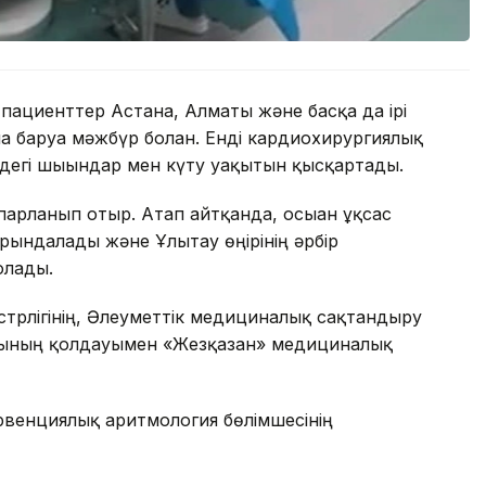
 пациенттер Астана, Алматы және басқа да ірі
баруға мәжбүр болған. Енді кардиохирургиялық
еудегі шығындар мен күту уақытын қысқартады.
парланып отыр. Атап айтқанда, осыған ұқсас
ындалады және Ұлытау өңірінің әрбір
болады.
трлігінің, Әлеуметтік медициналық сақтандыру
ының қолдауымен «Жезқазған» медициналық
рвенциялық аритмология бөлімшесінің