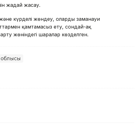
н жағдай жасау.
және күрделі жөндеу, оларды заманауи
ттармен қамтамасыз ету, сондай-ақ
рту жөніндегі шаралар көзделген.
 облысы