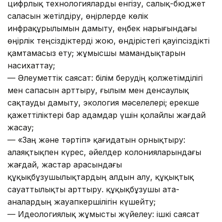
цифрлық технологияларды енгізу, салық-бюджет
саласын жетілдіру, өңірлерде көлік
инфрақұрылымын дамыту, еңбек нарығындағы
өңірлік теңсіздіктерді жою, өндірістегі қауіпсіздікті
қамтамасыз ету; жұмысшы мамандықтарын
насихаттау;
— Әлеуметтік саясат: білім берудің қолжетімділігі
мен сапасын арттыру, ғылым мен денсаулық
сақтауды дамыту, экология мәселелері; ерекше
қажеттіліктері бар адамдар үшін қолайлы жағдай
жасау;
— «Заң және тәртіп» қағидатын орнықтыру:
алаяқтықпен күрес, әйелдер колонияларындағы
жағдай, жастар арасындағы
құқықбұзушылықтардың алдын алу, құқықтық
сауаттылықты арттыру. құқықбұзушы ата-
аналардың жауапкершілігін күшейту;
— Идеологиялық жұмысты жүйелеу: ішкі саясат