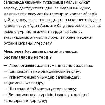
саласында бірыңғай тұжырымдамалық құжат
әзірлеу, деструктивті діни ағымдармен күрес,
мемлекеттік әлеуметтік тапсырыс критерийлерін
қайта қарау, ысырапшылдық пен мәдениетсіздікке
қарсы тұру, «Адал Азамат» бағдарламасы аясында
өскелең ұрпақты жүйелі түрде тәрбиелеу,
ағартушылық жұмыстар жүргізу және мәдени-
рухани мұраны ілгерілету.
Мемлекет басшысы қандай маңызды
бастамаларды көтерді?
— Идеологиялық және гуманитарлық жобалар;
— Ішкі саясат тұжырымдамасын әзірлеу;
— Үкіметтік емес ұйымдар саласындағы
заңнаманы жетілдіру;
— Шетелде Абай институттарын ашу;
— Биологиялық әртүрлілікті сақтау жөніндегі
халықаралық қор құру;