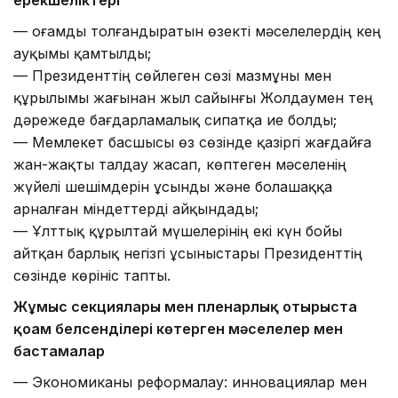
— Қоғамды толғандыратын өзекті мәселелердің кең
ауқымы қамтылды;
— Президенттің сөйлеген сөзі мазмұны мен
құрылымы жағынан жыл сайынғы Жолдаумен тең
дәрежеде бағдарламалық сипатқа ие болды;
— Мемлекет басшысы өз сөзінде қазіргі жағдайға
жан-жақты талдау жасап, көптеген мәселенің
жүйелі шешімдерін ұсынды және болашаққа
арналған міндеттерді айқындады;
— Ұлттық құрылтай мүшелерінің екі күн бойы
айтқан барлық негізгі ұсыныстары Президенттің
сөзінде көрініс тапты.
Жұмыс секциялары мен пленарлық отырыста
қоғам белсенділері көтерген мәселелер мен
бастамалар
— Экономиканы реформалау: инновациялар мен