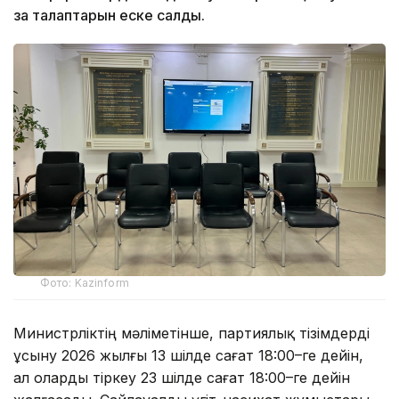
заң талаптарын еске салды.
Фото: Kazinform
Министрліктің мәліметінше, партиялық тізімдерді
ұсыну 2026 жылғы 13 шілде сағат 18:00–ге дейін,
ал оларды тіркеу 23 шілде сағат 18:00–ге дейін