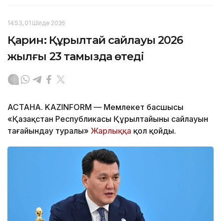
14:53, 01 Шілде 2026
Қарин: Құрылтай сайлауы 2026
жылғы 23 тамызда өтеді
АСТАНА. KAZINFORM — Мемлекет басшысы
«Қазақстан Республикасы Құрылтайының сайлауын
тағайындау туралы»
Жарлыққа
қол қойды.