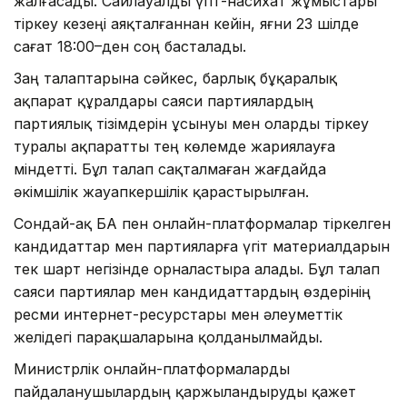
жалғасады. Сайлауалды үгіт-насихат жұмыстары
тіркеу кезеңі аяқталғаннан кейін, яғни 23 шілде
сағат 18:00–ден соң басталады.
Заң талаптарына сәйкес, барлық бұқаралық
ақпарат құралдары саяси партиялардың
партиялық тізімдерін ұсынуы мен оларды тіркеу
туралы ақпаратты тең көлемде жариялауға
міндетті. Бұл талап сақталмаған жағдайда
әкімшілік жауапкершілік қарастырылған.
Сондай-ақ БАҚ пен онлайн-платформалар тіркелген
кандидаттар мен партияларға үгіт материалдарын
тек шарт негізінде орналастыра алады. Бұл талап
саяси партиялар мен кандидаттардың өздерінің
ресми интернет-ресурстары мен әлеуметтік
желідегі парақшаларына қолданылмайды.
Министрлік онлайн-платформаларды
пайдаланушылардың қаржыландыруды қажет