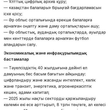
— Ұлттық цифрлық архив құру;
— «Қазақстан балалары» бірыңғай бағдарламасын
іске қосу;
— Әр облыс орталығында ерекше балаларға
арналған оңалту және даму орталықтарын ашу;
— Әр облыстық, аудандық орталықтарда, ауылдар
мен кенттерде балаларға арналған футбол
алаңдарын салу.
Экономикалық және инфрақұрылымдық
бастамалар
— Тәуелсіздіктің 40 жылдығына дейінгі ел
дамуының бес басым бағытын айқындау:
цифрландыру және жасанды интеллект, көлік
және транзит, энергетика, агроөнеркәсіптік
кешен, адами капитал;
— 2025 жылы нақты секторды қаржыландыру
көлемін екі есе арттырып, 8 трлн теңгеге, ал келесі