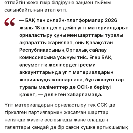
етпейтін жеке пікір білдіруіне заңмен тыйым
салынбайтынын атап өтті.
— БАҚ пен онлайн-платформалар 2026
жылғы 18 шілдеге дейін үгіт материалдарын
орналастыру құны мен шарттары туралы
ақпаратты жариялап, оны Қазақстан
Республикасының Орталық сайлау
комиссиясына ұсынуы тиіс. Егер БАҚ
әлеуметтік желілердегі ресми
аккаунттарында үгіт материалдарын
жариялауды жоспарласа, бұл аккаунттар
туралы мәліметтер де ОСК-ға берілуі
қажет, — делінген хабарламада.
Үгіт материалдарын орналастыру тек ОСК-да
тіркелген партиялармен жасалған шарттар
негізінде жүзеге асырылады және олардың
талаптары қандай да бір саяси күшке артықшылық