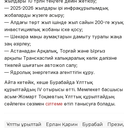
жылдары 10 трлн теңгеге дейін жеткізу;
— 2025-2026 жылдары ірі инфрақұрылымдық
жобаларды жүзеге асыру;
— Алдағы төрт жыл ішінде жыл сайын 200-ге жуық
инвестициялық жобаны іске қосу;
— Шекара маңы аумақтарын дамыту туралы жаңа
заң әзірлеу;
— Астанадан Арқалық, Торғай және Ырғыз
арқылы Транскаспий халықаралық көлік дәлізіне
тікелей шығатын автожол салу;
— Ядролық энергетика агенттігін құру.
Айта кетейік, кеше Бурабайда Ұлттық
құрылтайдың IV отырысы өтті. Мемлекет басшысы
Қасым-Жомарт Тоқаевтың Ұлттық құрылтайдың
сөйлеген сөзімен
сілтеме
өтіп танысуға болады.
Ұлттық құрылтай
Ерлан Қарин
Бурабай
Президе