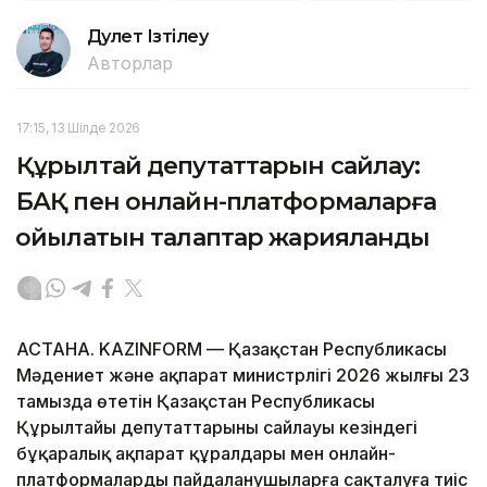
Дәулет Ізтілеу
Авторлар
17:15, 13 Шілде 2026
Құрылтай депутаттарын сайлау:
БАҚ пен онлайн-платформаларға
қойылатын талаптар жарияланды
АСТАНА. KAZINFORM — Қазақстан Республикасы
Мәдениет және ақпарат министрлігі 2026 жылғы 23
тамызда өтетін Қазақстан Республикасы
Құрылтайы депутаттарының сайлауы кезіндегі
бұқаралық ақпарат құралдары мен онлайн-
платформаларды пайдаланушыларға сақталуға тиіс