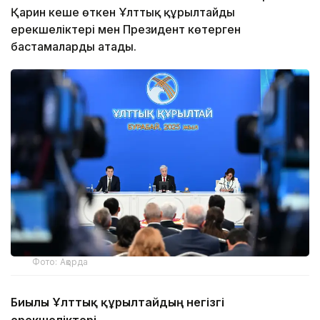
Қарин кеше өткен Ұлттық құрылтайдың
ерекшеліктері мен Президент көтерген
бастамаларды атады.
Фото: Ақорда
Биылғы Ұлттық құрылтайдың негізгі
ерекшеліктері