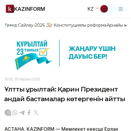
KAZINFORM
KZ
Сайлау-2026
Конституциялық реформа
Арнайы жо
Тренд:
10:55, 15 Наурыз 2025
Ұлттық құрылтай: Қарин Президент
қандай бастамалар көтергенін айтты
АСТАНА. KAZINFORM — Мемлекет кеңесші Ерлан