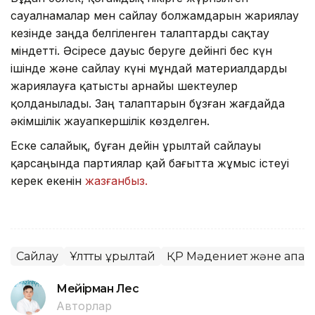
сауалнамалар мен сайлау болжамдарын жариялау
кезінде заңда белгіленген талаптарды сақтау
міндетті. Әсіресе дауыс беруге дейінгі бес күн
ішінде және сайлау күні мұндай материалдарды
жариялауға қатысты арнайы шектеулер
қолданылады. Заң талаптарын бұзған жағдайда
әкімшілік жауапкершілік көзделген.
Еске салайық, бұған дейін Құрылтай сайлауы
қарсаңында партиялар қай бағытта жұмыс істеуі
керек екенін
жазғанбыз.
Сайлау
Ұлттық құрылтай
ҚР Мәдениет және ақпара
Мейірман Лес
Авторлар