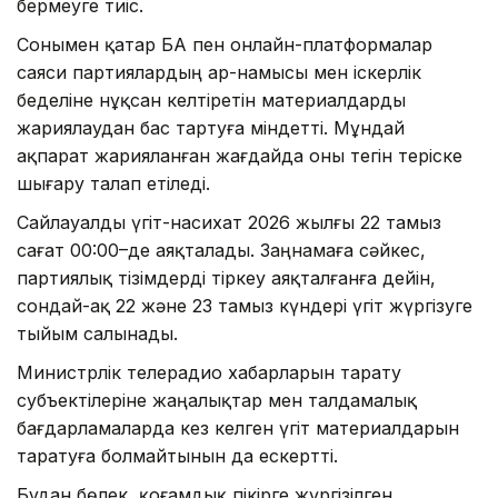
бермеуге тиіс.
Сонымен қатар БАҚ пен онлайн-платформалар
саяси партиялардың ар-намысы мен іскерлік
беделіне нұқсан келтіретін материалдарды
жариялаудан бас тартуға міндетті. Мұндай
ақпарат жарияланған жағдайда оны тегін теріске
шығару талап етіледі.
Сайлауалды үгіт-насихат 2026 жылғы 22 тамыз
сағат 00:00–де аяқталады. Заңнамаға сәйкес,
партиялық тізімдерді тіркеу аяқталғанға дейін,
сондай-ақ 22 және 23 тамыз күндері үгіт жүргізуге
тыйым салынады.
Министрлік телерадио хабарларын тарату
субъектілеріне жаңалықтар мен талдамалық
бағдарламаларда кез келген үгіт материалдарын
таратуға болмайтынын да ескертті.
Бұдан бөлек, қоғамдық пікірге жүргізілген