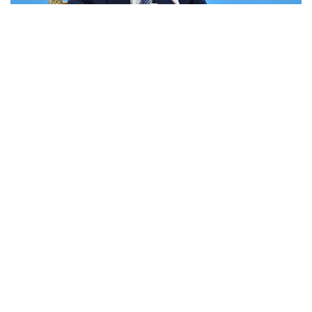
Фото: Ақорда
— Қазір ғана Мемлекет басшысының тиісті
Жарлығы жарияланды. Жұртшылық саяси
оқиғалар туралы алдын ала хабардар
етілді. Осыдан бұрынғы сайлау мен
референдумда да солай болған еді. Биыл
сәуір айында Президент Қасым-Жомарт
Тоқаев Құрылтай сайлауы тамызда
өтетінін жария түрде ашық мәлімдеді.
Осылайша, саяси партияларда сайлау
науқанына дайындалу үшін уақыт
жеткілікті болды. Бұл – жаңа Конституция