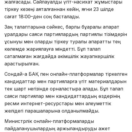
жалғасады. Сайлауалды үгіт-насихат жұмыстары
тіркеу кезеңі аяқталғаннан кейін, яғни 23 шілде
сағат 18:00–ден соң басталады.
Заң талаптарына сәйкес, барлық бұқаралық ақпарат
құралдары саяси партиялардың партиялық тізімдерін
ұсынуы мен оларды тіркеу туралы ақпаратты тең
көлемде жариялауға міндетті. Бұл талап
сақталмаған жағдайда әкімшілік жауапкершілік
қарастырылған.
Сондай-ақ БАҚ пен онлайн-платформалар тіркелген
кандидаттар мен партияларға үгіт материалдарын
тек шарт негізінде орналастыра алады. Бұл талап
саяси партиялар мен кандидаттардың өздерінің
ресми интернет-ресурстары мен әлеуметтік
желідегі парақшаларына қолданылмайды.
Министрлік онлайн-платформаларды
пайдаланушылардың қаржыландыруды қажет