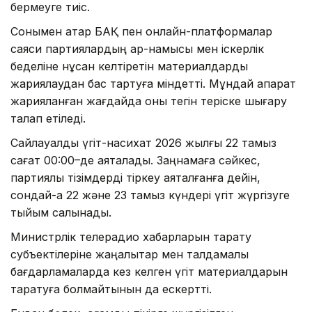
бермеуге тиіс.
Сонымен қатар БАҚ пен онлайн-платформалар
саяси партиялардың ар-намысы мен іскерлік
беделіне нұқсан келтіретін материалдарды
жариялаудан бас тартуға міндетті. Мұндай ақпарат
жарияланған жағдайда оны тегін теріске шығару
талап етіледі.
Сайлауалды үгіт-насихат 2026 жылғы 22 тамыз
сағат 00:00–де аяқталады. Заңнамаға сәйкес,
партиялық тізімдерді тіркеу аяқталғанға дейін,
сондай-ақ 22 және 23 тамыз күндері үгіт жүргізуге
тыйым салынады.
Министрлік телерадио хабарларын тарату
субъектілеріне жаңалықтар мен талдамалық
бағдарламаларда кез келген үгіт материалдарын
таратуға болмайтынын да ескертті.