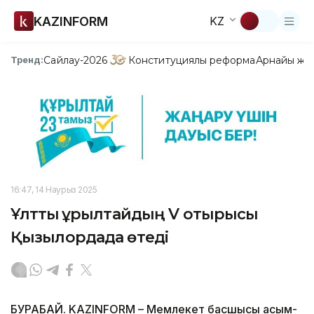
KAZINFORM
KZ
Сайлау-2026
Конституциялық реформа
Арнайы жо
Тренд:
16:47, 14 Наурыз 2025
Ұлттық құрылтайдың V отырысы
Қызылордада өтеді
БУРАБАЙ. KAZINFORM – Мемлекет басшысы Қасым-