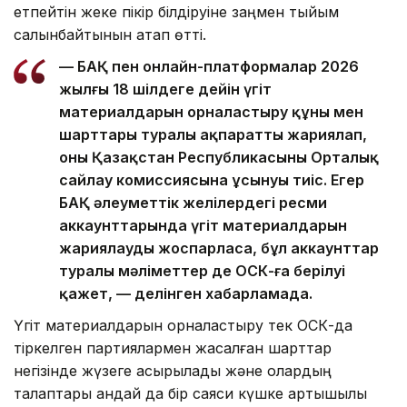
етпейтін жеке пікір білдіруіне заңмен тыйым
салынбайтынын атап өтті.
— БАҚ пен онлайн-платформалар 2026
жылғы 18 шілдеге дейін үгіт
материалдарын орналастыру құны мен
шарттары туралы ақпаратты жариялап,
оны Қазақстан Республикасының Орталық
сайлау комиссиясына ұсынуы тиіс. Егер
БАҚ әлеуметтік желілердегі ресми
аккаунттарында үгіт материалдарын
жариялауды жоспарласа, бұл аккаунттар
туралы мәліметтер де ОСК-ға берілуі
қажет, — делінген хабарламада.
Үгіт материалдарын орналастыру тек ОСК-да
тіркелген партиялармен жасалған шарттар
негізінде жүзеге асырылады және олардың
талаптары қандай да бір саяси күшке артықшылық