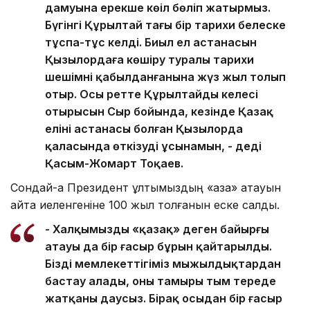
дамуына ерекше көңіл бөліп жатырмыз.
Бүгінгі Құрылтай тағы бір тарихи белеске
тұспа-тұс келді. Биыл ел астанасын
Қызылордаға көшіру туралы тарихи
шешімнің қабылданғанына жүз жыл толып
отыр. Осы ретте Құрылтайдың келесі
отырысын Сыр бойында, кезінде Қазақ
елінің астанасы болған Қызылорда
қаласында өткізуді ұсынамын, - деді
Қасым-Жомарт Тоқаев.
Сондай-ақ Президент ұлтымыздың «қазақ» атауын
қайта иеленгеніне 100 жыл толғанын еске салды.
- Халқымыздың «қазақ» деген байырғы
атауы да бір ғасыр бұрын қайтарылды.
Біздің мемлекеттігіміз мыңжылдықтардан
бастау алады, оның тамыры тым тереңде
жатқаны даусыз. Бірақ осыдан бір ғасыр