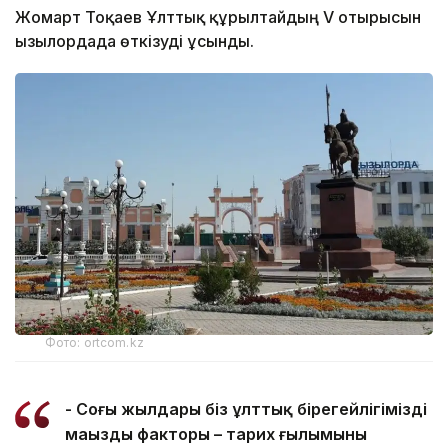
Жомарт Тоқаев Ұлттық құрылтайдың V отырысын
Қызылордада өткізуді ұсынды.
Фото: ortcom.kz
- Соңғы жылдары біз ұлттық бірегейлігіміздің
маңызды факторы – тарих ғылымының