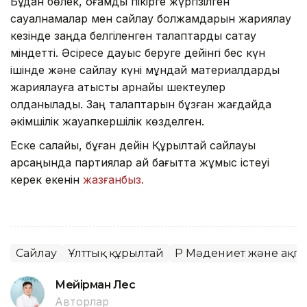
Бұдан бөлек, қоғамдық пікірге жүргізілген
сауалнамалар мен сайлау болжамдарын жариялау
кезінде заңда белгіленген талаптарды сақтау
міндетті. Әсіресе дауыс беруге дейінгі бес күн
ішінде және сайлау күні мұндай материалдарды
жариялауға қатысты арнайы шектеулер
қолданылады. Заң талаптарын бұзған жағдайда
әкімшілік жауапкершілік көзделген.
Еске салайық, бұған дейін Құрылтай сайлауы
қарсаңында партиялар қай бағытта жұмыс істеуі
керек екенін
жазғанбыз.
Сайлау
Ұлттық құрылтай
ҚР Мәдениет және ақпа
Мейірман Лес
Авторлар