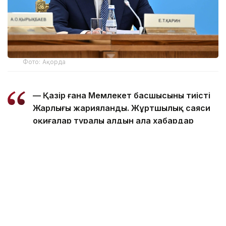
Фото: Ақорда
— Қазір ғана Мемлекет басшысының тиісті
Жарлығы жарияланды. Жұртшылық саяси
оқиғалар туралы алдын ала хабардар
етілді. Осыдан бұрынғы сайлау мен
референдумда да солай болған еді. Биыл
сәуір айында Президент Қасым-Жомарт
Тоқаев Құрылтай сайлауы тамызда
өтетінін жария түрде ашық мәлімдеді.
Осылайша, саяси партияларда сайлау
науқанына дайындалу үшін уақыт
жеткілікті болды. Бұл – жаңа Конституция