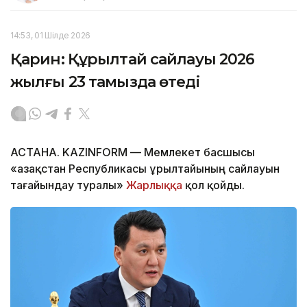
14:53, 01 Шілде 2026
Қарин: Құрылтай сайлауы 2026
жылғы 23 тамызда өтеді
АСТАНА. KAZINFORM — Мемлекет басшысы
«Қазақстан Республикасы Құрылтайының сайлауын
тағайындау туралы»
Жарлыққа
қол қойды.