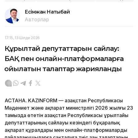
Есімжан Нақтыбай
Авторлар
17:15, 13 Шілде 2026
Құрылтай депутаттарын сайлау:
БАҚ пен онлайн-платформаларға
қойылатын талаптар жарияланды
АСТАНА. KAZINFORM — Қазақстан Республикасы
Мәдениет және ақпарат министрлігі 2026 жылғы 23
тамызда өтетін Қазақстан Республикасы Құрылтайы
депутаттарының сайлауы кезіндегі бұқаралық
ақпарат құралдары мен онлайн-платформаларды
пайдаланушыларға сақталуға тиіс заң талаптарын