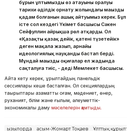
бұрын ұлтымыздың өз атауының оралуы
тарихи әділдік орнату жолындағы маңызды
қадам болғанын ашық айтуымыз керек. Бұл
істе сол кездегі Үкімет басшысы Сәкен
Сейфуллин айрықша рөл атқарды. Ол
«Қазақты қазақ дейік, қатені түзетейік»
деген мақала жазып, арнайы
идеологиялық науқанды бастап берді.
Мұндай маңызды оқиғалар ел жадында
сақталуға тиіс, - деді Мемлекет басшысы.
Айта кету керек, құрылтайдың панельдік
сессиялары кеше басталған. Ол секциялардың
тақырыптары азаматтық қоғам, мәдениет, өнер,
руханият, білім және ғылым, әлеуметтік-
экономикалық даму
мәселелерін қамтыды.
Қызылорда
Қасым-Жомарт Тоқаев
Ұлттық құрылт