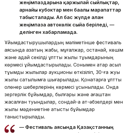
жеңімпаздарына қаржылай сыйлықтар,
арнайы кубоктар мен бағалы марапаттар
табысталады. Ал бас жүлде алған
жеңімпазға автокөлік сыйға беріледі, —
делінген хабарламада.
Ұйымдастырушылардың мəліметінше фестиваль
аясында қазақтың жабы, мұғалжар, қостанай, көшім
жəне адай секілді ұлттық жылқы тұқымдарының
көрмесі ұйымдастырылады. Сонымен қатар асыл
тұқымды жылқылар аукционы өткізіліп, 30-ға жуық
жылқы сатылымға шығарылады. Қонақтарға ұлттық
қолөнер шеберлерінің көрмесі ұсынылады. Онда
зергерлік бұйымдар, былғары жəне ағаштан
жасалған туындылар, сондай-ақ ат-əбзелдері мен
жылқы мəдениетіне қатысты бұйымдар
таныстырылады.
— Фестиваль аясында Қазақстанның