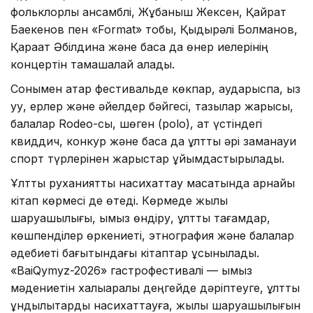
фольклорлық ансамблі, Жұбаныш Жексен, Қайрат
Баекенов пен «Format» тобы, Қыдырəлі Болманов,
Қарақат Əбілдина жəне басқа да өнер иелерінің
концертін тамашалай алады.
Сонымен қатар фестивальде көкпар, аударыспақ, қыз
қуу, ерлер жəне əйелдер бəйгесі, тазылар жарысы,
балалар Rodeo-сы, шөген (polo), ат үстіндегі
квиддич, конкур жəне басқа да ұлттық əрі заманауи
спорт түрлерінен жарыстар ұйымдастырылады.
Ұлттық руханиятты насихаттау мақсатында арнайы
кітап көрмесі де өтеді. Көрмеде жылқы
шаруашылығы, қымыз өндіру, ұлттық тағамдар,
көшпенділер өркениеті, этнография жəне балалар
əдебиеті бағытындағы кітаптар ұсынылады.
«BaiQymyz-2026» гастрофестивалі — қымыз
мəдениетін халықаралық деңгейде дəріптеуге, ұлттық
құндылықтарды насихаттауға, жылқы шаруашылығын