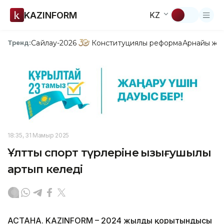
KAZINFORM
KZ
Сайлау-2026
Конституциялық реформа
Арнайы жо
Тренд:
18:35, 31 Мамыр 2025
Ұлттық спорт түрлеріне қызығушылық
артып келеді
АСТАНА. KAZINFORM – 2024 жылдың қорытындысы