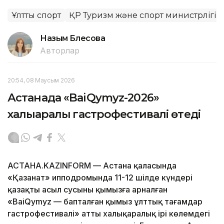
Ұлттық спорт
ҚР Туризм және спорт министрлігі
Назым Бөлесова
Авторлар
20:54, 08 Маусым 2026
Астанада «BaiQymyz-2026»
халықаралық гастрофестивалі өтеді
АСТАНА.KAZINFORM — Астана қаласында
«Қазанат» ипподромында 11-12 шілде күндері
қазақтың асыл сусыны қымызға арналған
«BaiQymyz — бапталған қымыз ұлттық тағамдар
гастрофестивалі» атты халықаралық ірі көлемдегі