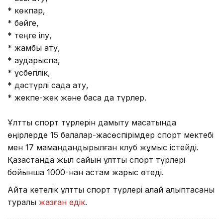
* көкпар,
* бәйге,
* теңге ілу,
* жамбы ату,
* аударыспақ,
* құсбегілік,
* дәстүрлі садақ ату,
* жекпе-жек және басқа да түрлер.
Ұлттық спорт түрлерін дамыту мақсатында
өңірлерде 15 балалар-жасөспірімдер спорт мектебі
мен 17 мамандандырылған клуб жұмыс істейді.
Қазақстанда жыл сайын ұлттық спорт түрлері
бойынша 1000-нан астам жарыс өтеді.
Айта кетелік ұлттық спорт түрлері қалай қалыптасқаны
туралы
жазған едік
.