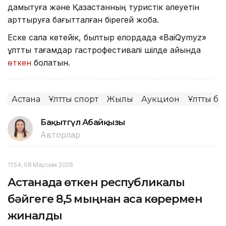
дамытуға жəне Қазақстанның туристік əлеуетін
арттыруға бағытталған бірегей жоба.
Еске сала кетейік, былтыр елордада «BaiQymyz»
ұлттық тағамдар гастрофестивалі шілде айында
өткен
болатын.
Астана
Ұлттық спорт
Жылқы
Аукцион
Ұлттық б
Бақытгүл Абайқызы
Авторлар
11:54, 08 Маусым 2026
Астанада өткен республикалық
бәйгеге 8,5 мыңнан аса көрермен
жиналды