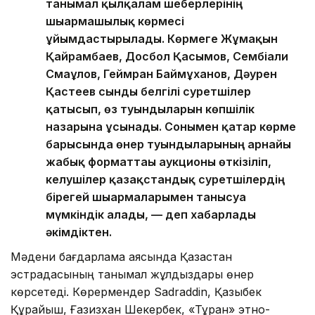
танымал қылқалам шеберлерінің
шығармашылық көрмесі
ұйымдастырылады. Көрмеге Жұмақын
Қайрамбаев, Досбол Қасымов, Сембіғали
Смағұлов, Геймран Баймұханов, Дəурен
Қастеев сынды белгілі суретшілер
қатысып, өз туындыларын көпшілік
назарына ұсынады. Сонымен қатар көрме
барысында өнер туындыларының арнайы
жабық форматтағы аукционы өткізіліп,
келушілер қазақстандық суретшілердің
бірегей шығармаларымен танысуға
мүмкіндік алады, — деп хабарлады
әкімдіктен.
Мəдени бағдарлама аясында Қазақстан
эстрадасының танымал жұлдыздары өнер
көрсетеді. Көрермендер Sadraddin, Қазыбек
Құрайыш, Ғазизхан Шекербек, «Тұран» этно-