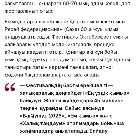
бағытталған. Іс-шараға 60-70 мың адам келеді деп
жоспарланып отыр.
Еліміздің əр өңірінен жəне Қырғыз мемлекеті мен
Ресей федерациясынан (Саха) 60-қа жуық қымыз
өндіруші қатысады. Фестиваль Октоберфест сияқты
халықаралық үлгідегі мəдени-аграрлық брендке
айналуы көзделіп отыр. Қонақтар екі күн бойы
қымыздың түр-түрінен дəм татып, жылқы тұқымдары
таныстырылатын көрмені тамашалап, этно-
мəдени бағдарламаларға қатыса алады.
— Фестивальдің басты ерекшелігі —
халықаралық деңгейдегі «Ең үздік қымыз»
байқауы. Жалпы жүлде қоры 45 миллион
теңгені құрайды. Сайыс аясында
«BaiQymyz-2026», «Ем қымыз» жəне
«Халық таңдауы» аталымдары бойынша
жеңімпаздар анықталады. Байқау