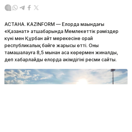
АСТАНА. KAZINFORM — Елорда маңындағы
«Қазанат» атшабарында Мемлекеттік рәміздер
күні мен Құрбан айт мерекесіне орай
республикалық бәйге жарысы өтті. Оны
тамашалауға 8,5 мыңнан аса көрермен жиналды,
деп хабарлайды елорда әкімдігінің ресми сайты.