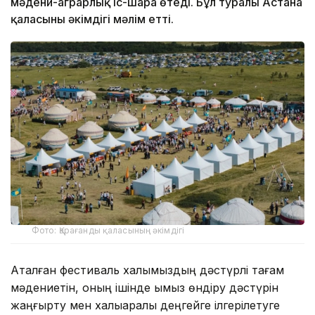
мəдени-аграрлық іс-шара өтеді. Бұл туралы Астана
қаласының әкімдігі мәлім етті.
Фото: Қарағанды қаласының әкімдігі
Аталған фестиваль халқымыздың дəстүрлі тағам
мəдениетін, оның ішінде қымыз өндіру дəстүрін
жаңғырту мен халықаралық деңгейге ілгерілетуге