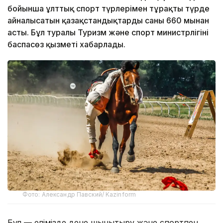
бойынша ұлттық спорт түрлерімен тұрақты түрде
айналысатын қазақстандықтардың саны 660 мыңнан
асты. Бұл туралы Туризм және спорт министрлігінің
баспасөз қызметі хабарлады.
Фото: Александр Павский/ Kazinform
Бұл — елімізде дене шынықтыру және спортпен