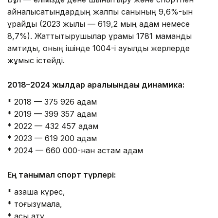
айналысатындардың жалпы санының 9,6%-ын
құрайды (2023 жылы — 619,2 мың адам немесе
8,7%). Жаттықтырушылар құрамы 1781 маманды
қамтиды, оның ішінде 1004-і ауылдық жерлерде
жұмыс істейді.
2018–2024 жылдар аралығындағы динамика:
* 2018 — 375 926 адам
* 2019 — 399 357 адам
* 2022 — 432 457 адам
* 2023 — 619 200 адам
* 2024 — 660 000-нан астам адам
Ең танымал спорт түрлері:
* қазақша күрес,
* тоғызқұмалақ,
* асық ату,