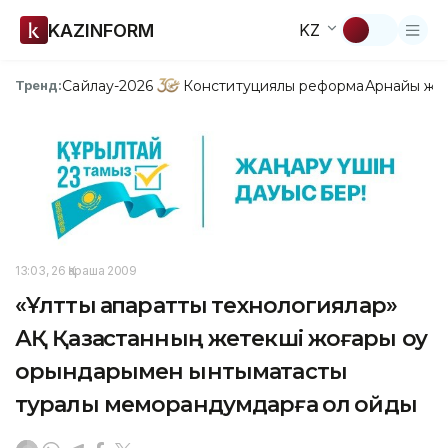
KAZINFORM
KZ
Сайлау-2026
Конституциялық реформа
Арнайы жо
Тренд:
13:03, 26 Қараша 2009
«Ұлттық ақпараттық технологиялар»
АҚ Қазақстанның жетекші жоғары оқу
орындарымен ынтымақтастық
туралы меморандумдарға қол қойды