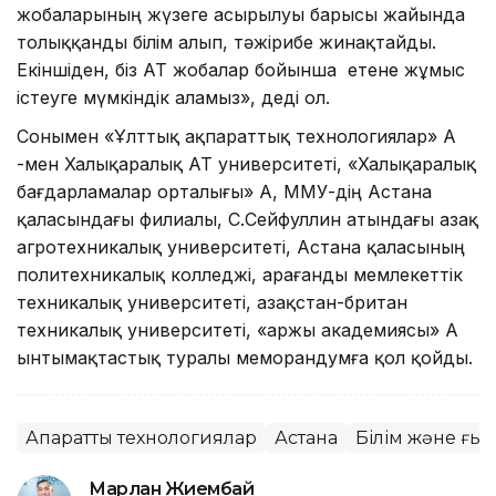
жобаларының жүзеге асырылуы барысы жайында
толыққанды білім алып, тәжірибе жинақтайды.
Екіншіден, біз АТ жобалар бойынша етене жұмыс
істеуге мүмкіндік аламыз», деді ол.
Сонымен «Ұлттық ақпараттық технологиялар» АҚ
-мен Халықаралық АТ университеті, «Халықаралық
бағдарламалар орталығы» АҚ, ММУ-дің Астана
қаласындағы филиалы, С.Сейфуллин атындағы Қазақ
агротехникалық университеті, Астана қаласының
политехникалық колледжі, Қарағанды мемлекеттік
техникалық университеті, Қазақстан-британ
техникалық университеті, «Қаржы академиясы» АҚ
ынтымақтастық туралы меморандумға қол қойды.
Ақпараттық технологиялар
Астана
Білім және ғы
Марлан Жиембай