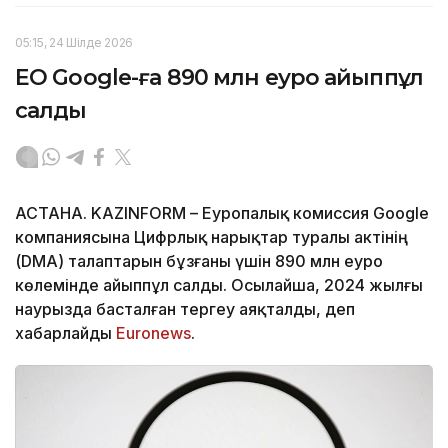
05:15, 24 Шілде 2026
ЕО Google-ға 890 млн еуро айыппұл
салды
АСТАНА. KAZINFORM – Еуропалық комиссия Google
компаниясына Цифрлық нарықтар туралы актінің
(DMA) талаптарын бұзғаны үшін 890 млн еуро
көлемінде айыппұл салды. Осылайша, 2024 жылғы
наурызда басталған тергеу аяқталды, деп
хабарлайды
Euronews
.