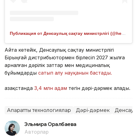
Публикация от Денсаулық сақтау министрлігі (@healthcare.gov.kz)
Айта кетейік, Денсаулық сақтау министрлігі
Бірыңғай дистрибьютормен бірлесіп 2027 жылға
арналған дәрілік заттар мен медициналық
бұйымдарды
сатып алу науқанын бастады.
Қазақстанда
3,4 млн адам
тегін дәрі-дәрмек алады.
Ақпараттық технологиялар
Дәрі-дәрмек
Денсаул
Эльмира Оралбаева
Авторлар