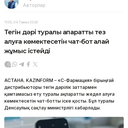
Авторлар
11:05, 04 Тамыз 2026
Тегін дәрі туралы ақпаратты тез
алуға көмектесетін чат-бот қалай
жұмыс істейді
АСТАНА. KAZINFORM –
«СҚ-Фармация» бірыңғай
дистрибьюторы тегін дәрілік заттармен
қамтамасыз ету туралы ақпаратты жедел алуға
көмектесетін чат-ботты іске қосты. Бұл туралы
Денсаулық сақтау министрлігі хабарлады.