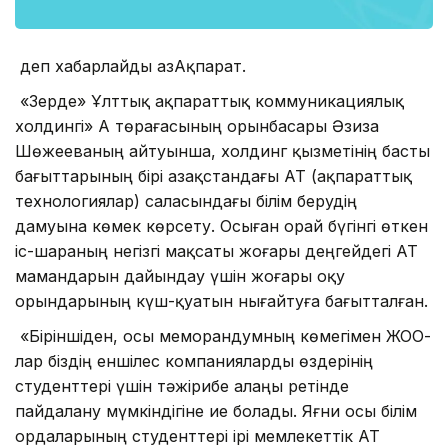
деп хабарлайды ҚазАқпарат.
«Зерде» Ұлттық ақпараттық коммуникациялық
холдингі» АҚ төрағасының орынбасары Әзиза
Шөжееваның айтуынша, холдинг қызметінің басты
бағыттарының бірі Қазақстандағы АТ (ақпараттық
технологиялар) саласындағы білім берудің
дамуына көмек көрсету. Осыған орай бүгінгі өткен
іс-шараның негізгі мақсаты жоғары деңгейдегі АТ
мамандарын дайындау үшін жоғары оқу
орындарының күш-қуатын нығайтуға бағытталған.
«Біріншіден, осы меморандумның көмегімен ЖОО-
лар біздің еншілес компанияларды өздерінің
студенттері үшін тәжірибе алаңы ретінде
пайдалану мүмкіндігіне ие болады. Яғни осы білім
ордаларының студенттері ірі мемлекеттік АТ