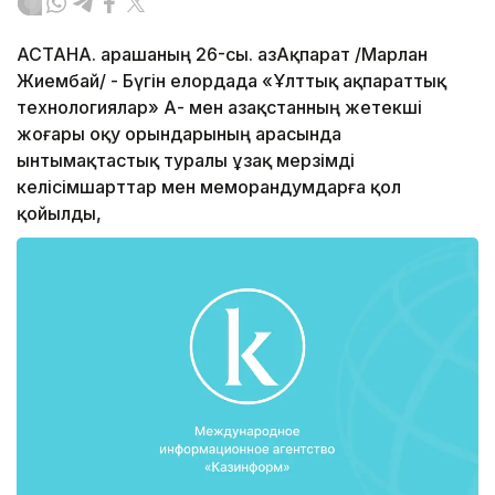
АСТАНА. Қарашаның 26-сы. ҚазАқпарат /Марлан
Жиембай/ - Бүгін елордада «Ұлттық ақпараттық
технологиялар» АҚ- мен Қазақстанның жетекші
жоғары оқу орындарының арасында
ынтымақтастық туралы ұзақ мерзімді
келісімшарттар мен меморандумдарға қол
қойылды,