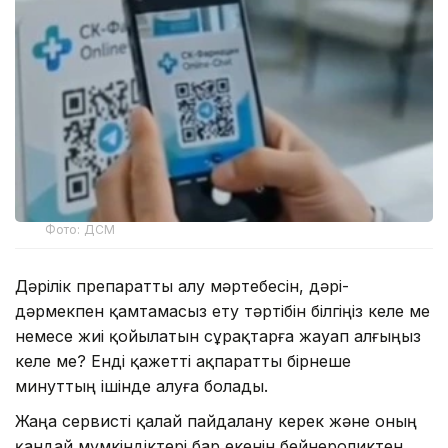
Фото: ДСМ
Дәрілік препаратты алу мәртебесін, дәрі-
дәрмекпен қамтамасыз ету тәртібін білгіңіз келе ме
немесе жиі қойылатын сұрақтарға жауап алғыңыз
келе ме? Енді қажетті ақпаратты бірнеше
минуттың ішінде алуға болады.
Жаңа сервисті қалай пайдалану керек және оның
қандай мүмкіндіктері бар екенін бейнероликтен