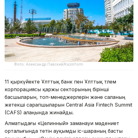
Фото: Александр Павский/Kazinform
11 қыркүйекте Ұлттық банк пен Ұлттық төлем
корпорациясы қаржы секторының бірінші
басшыларын, топ-менеджерлерін және саланың
жетекші сарапшыларын Central Asia Fintech Summit
(CAFS) алаңында жинайды.
Алматыдағы «Целинный» заманауи мәдениет
орталығында өтетін ауқымды іс-шараның басты