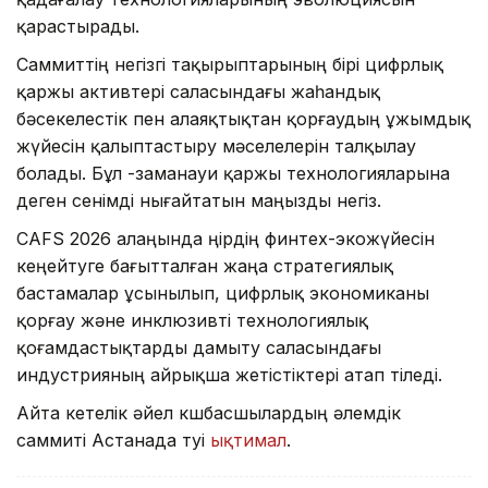
қарастырады.
Саммиттің негізгі тақырыптарының бірі цифрлық
қаржы активтері саласындағы жаһандық
бәсекелестік пен алаяқтықтан қорғаудың ұжымдық
жүйесін қалыптастыру мәселелерін талқылау
болады. Бұл -заманауи қаржы технологияларына
деген сенімді нығайтатын маңызды негіз.
CAFS 2026 алаңында өңірдің финтех-экожүйесін
кеңейтуге бағытталған жаңа стратегиялық
бастамалар ұсынылып, цифрлық экономиканы
қорғау және инклюзивті технологиялық
қоғамдастықтарды дамыту саласындағы
индустрияның айрықша жетістіктері атап өтіледі.
Айта кетелік әйел көшбасшылардың әлемдік
саммиті Астанада өтуі
ықтимал
.