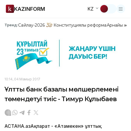
KAZINFORM
KZ
Сайлау-2026
Конституциялық реформа
Арнайы жо
Тренд:
10:14, 04 Мамыр 2017
Ұлттық банк базалық мөлшерлемені
төмендетуі тиіс - Тимур Кұлыбаев
АСТАНА.ҚазАқпарат - «Атамекен» ұлттық