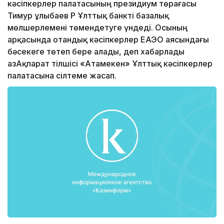
кәсіпкерлер палатасының президиум төрағасы
Тимур Құлыбаев ҚР Ұлттық банкті базалық
мөлшерлемені төмендетуге үндеді. Осының
арқасында отандық кәсіпкерлер ЕАЭО аясындағы
бәсекеге төтеп бере алады, деп хабарлады
ҚазАқпарат тілшісі «Атамекен» Ұлттық кәсіпкерлер
палатасына сілтеме жасап.