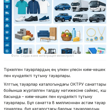
Фото: Сауда және интеграция министрлігі
Тіркелген тауарлардың ең үлкен үлесін киім-кешек
пен күнделікті тұтыну тауарлары.
Ұлттық тауарлар каталогындағы ОКТРУ санаттары
бойынша жүргізілген талдау нәтижесіне сәйкес, көш
басында – киім-кешек пен күнделікті тұтыну
тауарлары. Бұл санатта 8 миллионнан астам тауар
тіркелген, бұл каталогтағы барлық тауарлардың