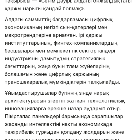
тақырыбы — «Сенім дәуірі: алдағы онжылдықтағы
қаржы нарығы қандай болмақ».
Алдағы саммиттің бағдарламасы цифрлық
экономиканың негізгі сын-қатерлері мен
макротрендтеріне арналған. Ірі қаржы
институттарының, финтех-компаниялардың
басшылары мен мемлекеттік сектор өкілдері
индустрияны дамытудың стратегиялық
бағыттарын, жаңа буын төлем жүйелерінің
болашағын және цифрлық қаржының
трансшекаралық мүмкіндіктерін талқылайды.
Ұйымдастырушылар бүгіннің өзінде нарық
архитектурасын өзгертіп жатқан технологиялық
инновацияларға ерекше назар аударып отыр.
Пікірталас панельдері барысында сарапшылар
жасанды интеллектіні нақты экономикада
тәжірибелік тұрғыдан қолдану жолдарын және
қадағалау технологияларының эволюциясын