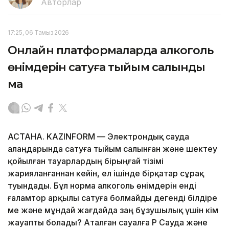
Авторлар
17:25, 06 Тамыз 2026
Онлайн платформаларда алкоголь
өнімдерін сатуға тыйым салынды
ма
АСТАНА. KAZINFORM — Электрондық сауда
алаңдарында сатуға тыйым салынған және шектеу
қойылған тауарлардың бірыңғай тізімі
жарияланғаннан кейін, ел ішінде бірқатар сұрақ
туындады. Бұл норма алкоголь өнімдерін енді
ғаламтор арқылы сатуға болмайды дегенді білдіре
ме және мұндай жағдайда заң бұзушылық үшін кім
жауапты болады? Аталған сауалға ҚР Сауда және