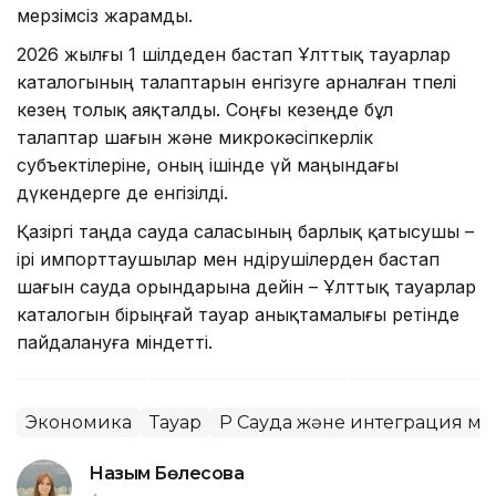
мерзімсіз жарамды.
2026 жылғы 1 шілдеден бастап Ұлттық тауарлар
каталогының талаптарын енгізуге арналған өтпелі
кезең толық аяқталды. Соңғы кезеңде бұл
талаптар шағын және микрокәсіпкерлік
субъектілеріне, оның ішінде үй маңындағы
дүкендерге де енгізілді.
Қазіргі таңда сауда саласының барлық қатысушы –
ірі импорттаушылар мен өндірушілерден бастап
шағын сауда орындарына дейін – Ұлттық тауарлар
каталогын бірыңғай тауар анықтамалығы ретінде
пайдалануға міндетті.
Экономика
Тауар
ҚР Сауда және интеграция ми
Назым Бөлесова