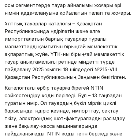
осы сегменттерде тауар айналымы жоғары әрі
өнімнің қадағалануына қойылатын талап та жоғары.
Ұлттық тауарлар каталогы – Қазақстан
Республикасында өндірілетін және елге
импортталатын барлық тауарлар туралы
мәліметтерді қамтитын бірыңғай мемлекеттік
ақпараттық жүйе. ҰТК-ны бірыңғай мемлекеттік
тауар анықтамалығы ретінде міндетті түрде
пайдалану 2025 жылғы 18 шілдедегі №215-VIII
Қазақстан Республикасының Заңымен бекітілген.
Каталогтағы әрбір тауарға бірегей NTIN
сәйкестендіру коды беріледі. Бұл – 13 таңбадан
тұратын нөмір. Ол тауардың бүкіл өмірлік циклі
барысында: өндіріс кезінде, импорттау, сақтау,
өткізу, электрондық шот-фактураларды рәсімдеу
және бақылау-касса машиналарында
пайдаланылады. NTIN коды тегін беріледі және