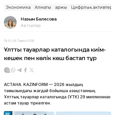
Экономика
Алматы
Қаржы
Цифрлық активтер
Назым Бөлесова
Авторлар
19:41, 06 Тамыз 2026
Ұлттық тауарлар каталогында киім-
кешек пен көлік көш бастап тұр
АСТАНА. KAZINFORM — 2026 жылдың
тамызындағы жағдай бойынша Қазақстанның
Ұлттық тауарлар каталогында (ҰТК) 29 миллионнан
астам тауар тіркелген.