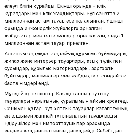
елеулі бөлігін құрайды. Екінші орында – көлік
құралдары мен көлік жабдықтары. Бұл санатта 2
миллионнан астам тауар есепке алынған. Үшінші
орында инженерлік жүйелерге арналған
жабдықтар мен материалдар орналасқан, онда 1
миллионнан астам тауар тіркелген.
Алғашқы ондыққа сондай-ақ құрылыс бұйымдары,
жиһаз және интерьер тауарлары, азық-түлік пен
сусындар, құрылыс материалдары, зергерлік
бұйымдар, машиналар мен жабдықтар, сондай-ақ
баспа өнімдері енді.
Мұндай көрсеткіштер Қазақстанның тұтыну
тауарлары нарығының құрылымын айқын көрсетеді.
Сонымен қатар, бұл Ұлттық тауарлар каталогының
ең алдымен жаппай тұтынылатын тауарларды
өндірушілер мен импорттаушылар арасында
кеңінен қолданылатынын дәлелдейді. Себебі дәл