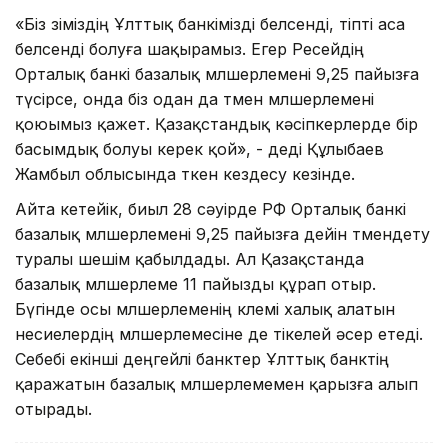
«Біз өзіміздің Ұлттық банкімізді белсенді, тіпті аса
белсенді болуға шақырамыз. Егер Ресейдің
Орталық банкі базалық мөлшерлемені 9,25 пайызға
түсірсе, онда біз одан да төмен мөлшерлемені
қоюымыз қажет. Қазақстандық кәсіпкерлерде бір
басымдық болуы керек қой», - деді Құлыбаев
Жамбыл облысында өткен кездесу кезінде.
Айта кетейік, биыл 28 сәуірде РФ Орталық банкі
базалық мөлшерлемені 9,25 пайызға дейін төмендету
туралы шешім қабылдады. Ал Қазақстанда
базалық мөлшерлеме 11 пайызды құрап отыр.
Бүгінде осы мөлшерлеменің көлемі халық алатын
несиелердің мөлшерлемесіне де тікелей әсер етеді.
Себебі екінші деңгейлі банктер Ұлттық банктің
қаражатын базалық мөлшерлемемен қарызға алып
отырады.