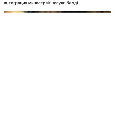
интеграция министрлігі жауап берді.
Коллаж: Kazinform/ЖИ
Алкоголь саудасына тыйым жоқ, бірақ оны
сатудың талаптары бар
Министрліктің мәліметінше, «Сауда қызметін
реттеу туралы» заңға сай, алкоголь өнімдері