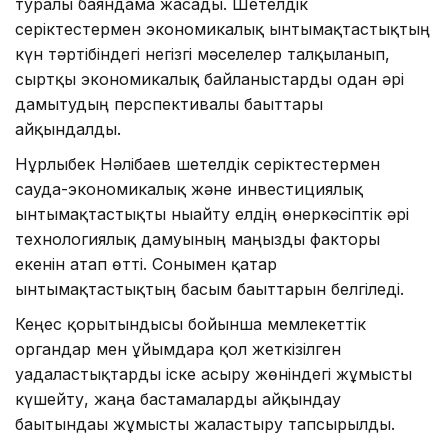
туралы баяндама жасады. Шетелдік
серіктестермен экономикалық ынтымақтастықтың
күн тәртібіндегі негізгі мәселелер талқыланып,
сыртқы экономикалық байланыстарды одан әрі
дамытудың перспективалы бағыттары
айқындалды.
Нұрлыбек Нәлібаев шетелдік серіктестермен
сауда-экономикалық және инвестициялық
ынтымақтастықты нығайту елдің өнеркәсіптік әрі
технологиялық дамуының маңызды факторы
екенін атап өтті. Сонымен қатар
ынтымақтастықтың басым бағыттарын белгіледі.
Кеңес қорытындысы бойынша мемлекеттік
органдар мен ұйымдарға қол жеткізілген
уағдаластықтарды іске асыру жөніндегі жұмысты
күшейту, жаңа бастамаларды айқындау
бағытындағы жұмысты жалғастыру тапсырылды.