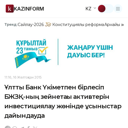
KAZINFORM
KZ
Сайлау-2026
Конституциялық реформа
Арнайы жо
Тренд:
11:16, 16 Желтоқсан 2015
Ұлттық Банк Үкіметпен бірлесіп
БЖЗҚ-ның зейнетақы активтерін
инвестициялау жөнінде ұсыныстар
дайындауда