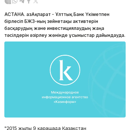
АСТАНА. ҚазАқпарат - Ұлттық Банк Үкіметпен
бірлесіп БЖЗҚ-ның зейнетақы активтерін
басқарудың және инвестициялаудың жаңа
тәсілдерін әзірлеу жөнінде ұсыныстар дайындауда.
"2015 жылғы 9 қарашада Қазақстан