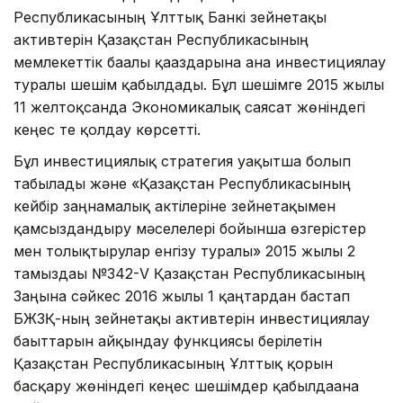
Республикасының Ұлттық Банкі зейнетақы
активтерін Қазақстан Республикасының
мемлекеттік бағалы қағаздарына ғана инвестициялау
туралы шешім қабылдады. Бұл шешімге 2015 жылғы
11 желтоқсанда Экономикалық саясат жөніндегі
кеңес те қолдау көрсетті.
Бұл инвестициялық стратегия уақытша болып
табылады және «Қазақстан Республикасының
кейбір заңнамалық актілеріне зейнетақымен
қамсыздандыру мәселелері бойынша өзгерістер
мен толықтырулар енгізу туралы» 2015 жылғы 2
тамыздағы №342-V Қазақстан Республикасының
Заңына сәйкес 2016 жылғы 1 қаңтардан бастап
БЖЗҚ-ның зейнетақы активтерін инвестициялау
бағыттарын айқындау функциясы берілетін
Қазақстан Республикасының Ұлттық қорын
басқару жөніндегі кеңес шешімдер қабылдағанға