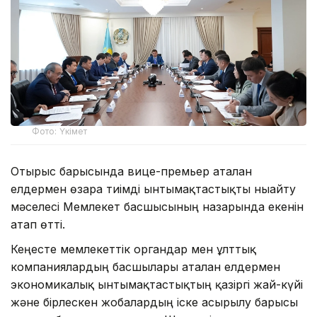
Фото: Үкімет
Отырыс барысында вице-премьер аталған
елдермен өзара тиімді ынтымақтастықты нығайту
мәселесі Мемлекет басшысының назарында екенін
атап өтті.
Кеңесте мемлекеттік органдар мен ұлттық
компаниялардың басшылары аталған елдермен
экономикалық ынтымақтастықтың қазіргі жай-күйі
және бірлескен жобалардың іске асырылу барысы