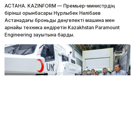
АСТАНА. KAZINFORM — Премьер-министрдің
бірінші орынбасары Нұрлыбек Нәлібаев
Астанадағы броньды дөңгелекті машина мен
арнайы техника өндіретін Kazakhstan Paramount
Engineering зауытына барды.
Фото: Солтан Жексенбеков/ Kazinform