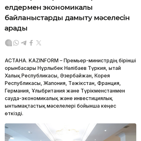
елдермен экономикалық
байланыстарды дамыту мәселесін
қарады
АСТАНА. KAZINFORM – Премьер-министрдің бірінші
орынбасары Нұрлыбек Нәлібаев Түркия, Қытай
Халық Республикасы, Әзербайжан, Корея
Республикасы, Жапония, Тәжікстан, Франция,
Германия, Ұлыбритания және Түрікменстанмен
сауда-экономикалық және инвестициялық
ынтымақтастық мәселелері бойынша кеңес
өткізді.