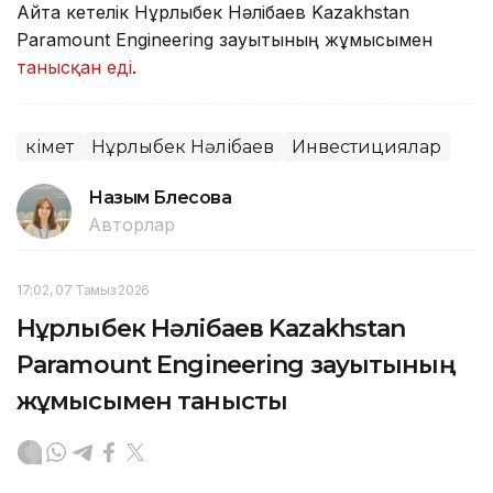
Айта кетелік Нұрлыбек Нәлібаев Kazakhstan
Paramount Engineering зауытының жұмысымен
танысқан еді
.
Үкімет
Нұрлыбек Нәлібаев
Инвестициялар
Назым Бөлесова
Авторлар
17:02, 07 Тамыз 2026
Нұрлыбек Нәлібаев Kazakhstan
Paramount Engineering зауытының
жұмысымен танысты