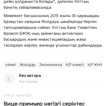
дейін қолданыста болады", делінген Ұлттың
банктің хабарламасында.
Мемлекет басшысының 2015 жылғы 30 қарашадағы
Қазақстан халқына Жолдауы шеңберінде берген
тапсырмаларына сәйкес Ұлттық Банк Үкіметпен
бірлесіп БЖЗҚ-ның зейнетақы активтерін
басқарудың және инвестициялаудың жаңа
тәсілдерін әзірлеу жөнінде ұсыныстар дайындауда.
Үкімет
Жолдау
Экономика
ҚР Үкіметі
ҚР Ұлтты
без автора
Авторлар
21:18, 07 Тамыз 2026
Вице-премьер негізгі серіктес