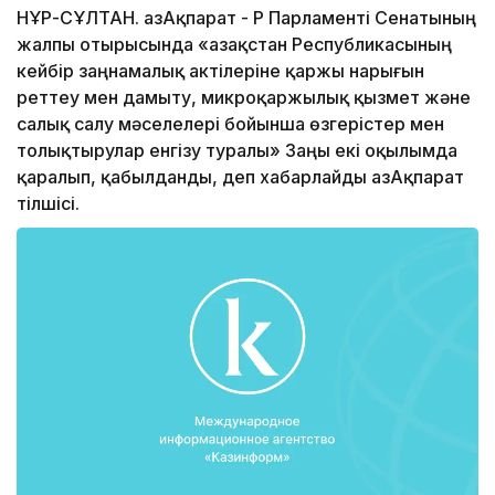
НҰР-СҰЛТАН. ҚазАқпарат - ҚР Парламенті Сенатының
жалпы отырысында «Қазақстан Республикасының
кейбір заңнамалық актілеріне қаржы нарығын
реттеу мен дамыту, микроқаржылық қызмет және
салық салу мәселелері бойынша өзгерістер мен
толықтырулар енгізу туралы» Заңы екі оқылымда
қаралып, қабылданды, деп хабарлайды ҚазАқпарат
тілшісі.