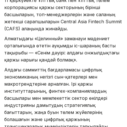
11 қыркүйекте Ұлттық банк пен Ұлттық төлем
корпорациясы қаржы секторының бірінші
басшыларын, топ-менеджерлерін және саланың
жетекші сарапшыларын Central Asia Fintech Summit
(CAFS) алаңында жинайды.
Алматыдағы «Целинный» заманауи мәдениет
орталығында өтетін ауқымды іс-шараның басты
тақырыбы — «Сенім дәуірі: алдағы онжылдықтағы
қаржы нарығы қандай болмақ».
Алдағы саммиттің бағдарламасы цифрлық
экономиканың негізгі сын-қатерлері мен
макротрендтеріне арналған. Ірі қаржы
институттарының, финтех-компаниялардың
басшылары мен мемлекеттік сектор өкілдері
индустрияны дамытудың стратегиялық
бағыттарын, жаңа буын төлем жүйелерінің
болашағын және цифрлық қаржының
трансшекаралық мүмкіндіктерін талқылайды.