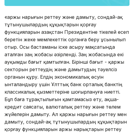
«Қаржы нарығын реттеу және дамыту, сондай-ақ
тұтынушылардың құқықтарын қорғау
функцияларын Қазақстан Президентіне тікелей есеп
беретін жеке мемлекеттік органға беру ұсынылып
отыр. Осы бастаманы іске асыру мақсатында
аталған заң жобасы әзірленді. Заң жобасында екі
ауқымды бағыт қамтылған. Бірінші бағыт - қаржы
секторын реттеудің және дамытудың тәуелсіз
органын құру. Елдің экономикалық өсуін
ынталандыру үшін Ұлттық банк орталық банктің
классикалық қызметтеріне шоғырлануға ниетті.
Бұл баға тұрақтылығын қамтамасыз ету, ақша-
кредит саясаты, валюталық реттеу және төлем
жүйелерін дамыту. Ал қаржы нарығын реттеу мен
дамыту, сондай-ақ тұтынушылардың құқықтарын
қорғау функцияларын Қаржы нарықтарын реттеу