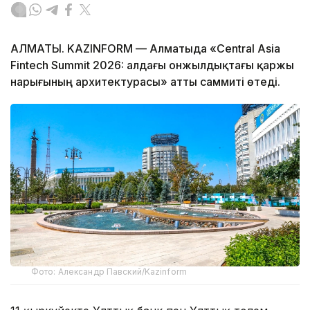
АЛМАТЫ. KAZINFORM — Алматыда «Central Asia
Fintech Summit 2026: алдағы онжылдықтағы қаржы
нарығының архитектурасы» атты саммиті өтеді.
Фото: Александр Павский/Kazinform