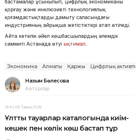
бастамалар ұсынылып, цифрлық экономиканы
қорғау және инклюзивті технологиялық
қоғамдастықтарды дамыту саласындағы
индустрияның айрықша жетістіктері атап өтіледі.
Айта кетелік әйел көшбасшылардың әлемдік
саммиті Астанада өтуі
ықтимал
.
Экономика
Алматы
Қаржы
Цифрлық активте
Назым Бөлесова
Авторлар
19:41, 06 Тамыз 2026
Ұлттық тауарлар каталогында киім-
кешек пен көлік көш бастап тұр