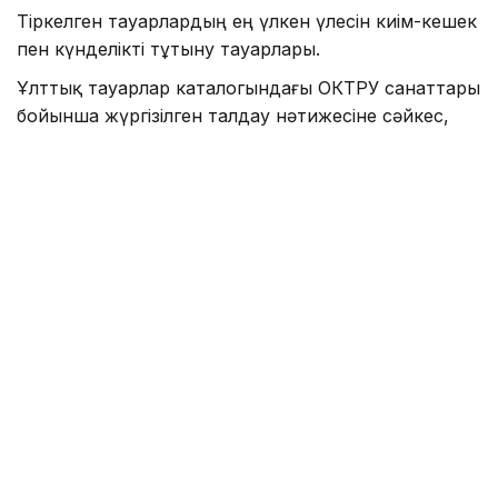
Тіркелген тауарлардың ең үлкен үлесін киім-кешек
пен күнделікті тұтыну тауарлары.
Ұлттық тауарлар каталогындағы ОКТРУ санаттары
бойынша жүргізілген талдау нәтижесіне сәйкес,
көш басында – киім-кешек пен күнделікті тұтыну
тауарлары. Бұл санатта 8 миллионнан астам тауар
тіркелген, бұл каталогтағы барлық тауарлардың
елеулі бөлігін құрайды. Екінші орында – көлік
құралдары мен көлік жабдықтары. Бұл санатта 2
миллионнан астам тауар есепке алынған. Үшінші
орында инженерлік жүйелерге арналған
жабдықтар мен материалдар орналасқан, онда 1
миллионнан астам тауар тіркелген.
Алғашқы ондыққа сондай-ақ құрылыс бұйымдары,
жиһаз және интерьер тауарлары, азық-түлік пен
сусындар, құрылыс материалдары, зергерлік
бұйымдар, машиналар мен жабдықтар, сондай-ақ