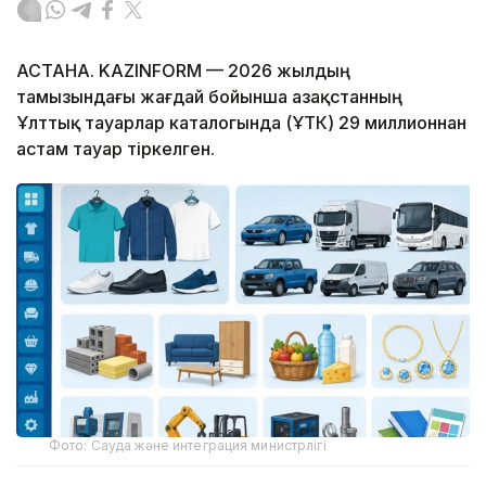
АСТАНА. KAZINFORM — 2026 жылдың
тамызындағы жағдай бойынша Қазақстанның
Ұлттық тауарлар каталогында (ҰТК) 29 миллионнан
астам тауар тіркелген.
Фото: Сауда және интеграция министрлігі