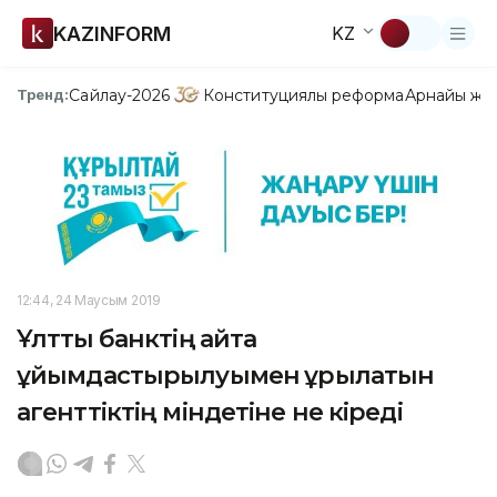
KAZINFORM
KZ
Сайлау-2026
Конституциялық реформа
Арнайы жо
Тренд:
12:44, 24 Маусым 2019
Ұлттық банктің қайта
ұйымдастырылуымен құрылатын
агенттіктің міндетіне не кіреді