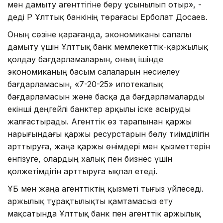
мен дамыту агенттігіне беру ұсынылып отыр», -
деді ҚР Ұлттық банкінің төрағасы Ерболат Досаев.
Оның сөзіне қарағанда, экономиканы сапалы
дамыту үшін Ұлттық банк мемлекеттік-қаржылық
қолдау бағдарламаларын, оның ішінде
экономиканың басым салаларын несиелеу
бағдарламасын, «7-20-25» ипотекалық
бағдарламасын және басқа да бағдарламаларды
екінші деңгейлі банктер арқылы іске асыруды
жалғастырады. Агенттік өз тарапынан қаржы
нарығындағы қаржы ресурстарын бөлу тиімділігін
арттыруға, жаңа қаржы өнімдері мен қызметтерін
енгізуге, олардың халық пен бизнес үшін
қолжетімдігін арттыруға ықпал етеді.
ҰБ мен жаңа агенттіктің қызметі тығыз үйлеседі.
Қаржылық тұрақтылықты қамтамасыз ету
мақсатында Ұлттық банк пен агенттік Қаржылық