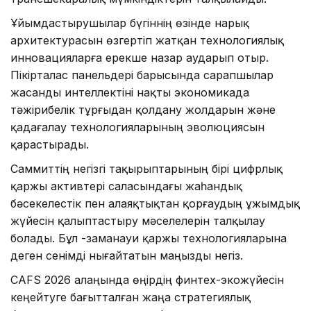
Ұйымдастырушылар бүгіннің өзінде нарық
архитектурасын өзгертіп жатқан технологиялық
инновацияларға ерекше назар аударып отыр.
Пікірталас панельдері барысында сарапшылар
жасанды интеллектіні нақты экономикада
тәжірибелік тұрғыдан қолдану жолдарын және
қадағалау технологияларының эволюциясын
қарастырады.
Саммиттің негізгі тақырыптарының бірі цифрлық
қаржы активтері саласындағы жаһандық
бәсекелестік пен алаяқтықтан қорғаудың ұжымдық
жүйесін қалыптастыру мәселелерін талқылау
болады. Бұл -заманауи қаржы технологияларына
деген сенімді нығайтатын маңызды негіз.
CAFS 2026 алаңында өңірдің финтех-экожүйесін
кеңейтуге бағытталған жаңа стратегиялық