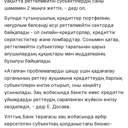
уақытта реттелмейтін субъектілердің саны
шамамен 2 мыңға жетті», - деді ол.
Бүгінде тұтынушылық кредиттер портфелінің
неғұрлым белсенді өсуі реттелмейтін секторда
байқалады - ол онлайн-кредиторлар, кредиттік
серіктестіктер және ломбардтар. Сонымен қатар,
реттелмейтін субъектілер тарапынан қарыз
алушылардың құқықтары мен мүдделерінің
бұзылуы байқалады.
«Аталған проблемаларды шешу үшін қадағалау
органының реттеу ауқымына кредиттеудің барлық
субъектілерін енгізе отырып, оны кеңейту
ұсынылады. Заң жобасында банктік емес кредиттік
ұйымдарды реттеудің сараланған жүйесін енгізу
көзделеді», - деді Е. Досаев.
Ұлттық Банк төрағасы заң жобасында әрбір
көрсетілген субъектінің қолданыстағы бизнес-