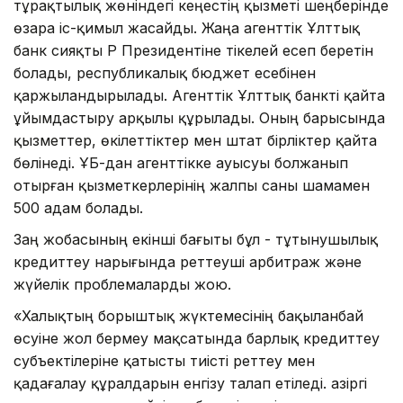
тұрақтылық жөніндегі кеңестің қызметі шеңберінде
өзара іс-қимыл жасайды. Жаңа агенттік Ұлттық
банк сияқты ҚР Президентіне тікелей есеп беретін
болады, республикалық бюджет есебінен
қаржыландырылады. Агенттік Ұлттық банкті қайта
ұйымдастыру арқылы құрылады. Оның барысында
қызметтер, өкілеттіктер мен штат бірліктер қайта
бөлінеді. ҰБ-дан агенттікке ауысуы болжанып
отырған қызметкерлерінің жалпы саны шамамен
500 адам болады.
Заң жобасының екінші бағыты бұл - тұтынушылық
кредиттеу нарығында реттеуші арбитраж және
жүйелік проблемаларды жою.
«Халықтың борыштық жүктемесінің бақыланбай
өсуіне жол бермеу мақсатында барлық кредиттеу
субъектілеріне қатысты тиісті реттеу мен
қадағалау құралдарын енгізу талап етіледі. Қазіргі