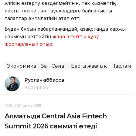
үлгісін өзгерту көзделмейтінін, тек қызметтің
нақты түріне тән тәуекелдерге байланысты
талаптар енгізілетінін атап өтті.
Бұдан бұрын хабарланғандай, Қазақстанда қаржы
нарығын реттейтін
жаңа агенттік құру
жоспарланып отыр.
Экономика
Заң
Сенат
Басты жаңалық
Парламе
Руслан Ғаббасов
Авторлар
21:00, 06 Тамыз 2026
Алматыда Central Asia Fintech
Summit 2026 саммиті өтеді