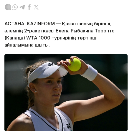
АСТАНА. KAZINFORM — Қазақстанның бірінші,
әлемнің 2-ракеткасы Елена Рыбакина Торонто
(Канада) WTA 1000 турнирінің төртінші
айналымына шықты.