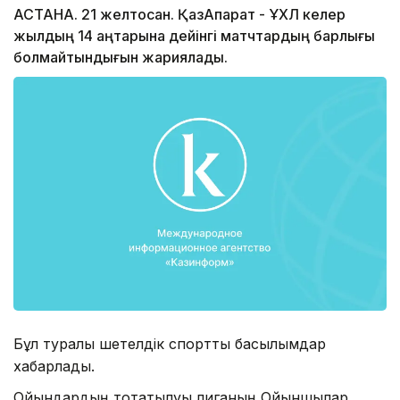
АСТАНА. 21 желтоқсан. ҚазАқпарат - ҰХЛ келер
жылдың 14 қаңтарына дейінгі матчтардың барлығы
болмайтындығын жариялады.
Бұл туралы шетелдік спорттық басылымдар
хабарлады.
Ойындардың тоқтатылуы лиганың Ойыншылар