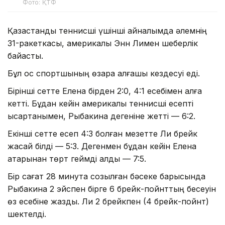
Фото: ҚТФ
Қазақстандық теннисші үшінші айналымда әлемнің
31-ракеткасы, америкалық Энн Лимен шеберлік
байқасты.
Бұл қос спортшының өзара алғашқы кездесуі еді.
Бірінші сетте Елена бірден 2:0, 4:1 есебімен алға
кетті. Бұдан кейін америкалық теннисші есепті
қысқартқанымен, Рыбакина дегеніне жетті — 6:2.
Екінші сетте есеп 4:3 болған мезетте Ли брейк
жасай білді — 5:3. Дегенмен бұдан кейін Елена
қатарынан төрт геймді алды — 7:5.
Бір сағат 28 минутқа созылған бәсеке барысында
Рыбакина 2 эйспен бірге 6 брейк-пойнттың бесеуін
өз есебіне жазды. Ли 2 брейкпен (4 брейк-пойнт)
шектелді.