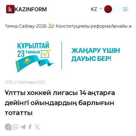
KAZINFORM
KZ
Сайлау-2026
Конституциялық реформа
Арнайы жо
Тренд:
12:55, 21 Желтоқсан 2012
Ұлттық хоккей лигасы 14 қаңтарға
дейінгі ойындардың барлығын
тоқтатты