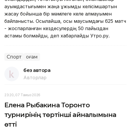
қауымдастығымен жаңа ұжымдық келісімшартын
жасау бойынша бір мәмілеге келе алмауымен
байланысты. Осылайша, осы маусымдағы 625 матч
- жоспарланған кездесулердің 50 пайыздан
астамы болмайды, деп хабарлайды Утро.ру.
Спорт
Қоғам
без автора
Авторлар
23:20, 07 Тамыз 2026
Елена Рыбакина Торонто
турнирінің төртінші айналымына
өтті