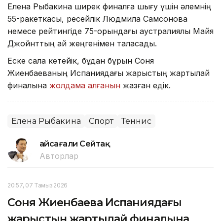
Елена Рыбакина ширек финалға шығу үшін әлемнің
55-ракеткасы, ресейлік Людмила Самсонова
немесе рейтингіде 75-орындағы аустралиялық Майя
Джойнттың қай жеңгенімен таласады.
Еске сала кетейік, бұдан бұрын Соня
Жиенбаеваның Испаниядағы жарыстың жартылай
финалына
жолдама алғанын
жазған едік.
Елена Рыбакина
Спорт
Теннис
Ғайсағали Сейтақ
Авторлар
20:57, 07 Тамыз 2026
Соня Жиенбаева Испаниядағы
жарыстың жартылай финалына