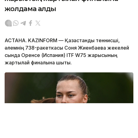
жолдама алды
АСТАНА. KAZINFORM — Қазақстандық теннисші,
әлемнің 738-ракеткасы Соня Жиенбаева жекелей
сында Оренсе (Испания) ITF W75 жарысының
жартылай финалына шықты.