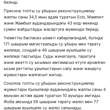
бөлінді.
Преснов топтық су құбырын реконструкциялау
жалпы саны 34,5 мың адам тұратын Есіл, Мамлют
және Жамбыл аудандарындағы 43 елді мекенді
сумен жабдықтауды жақсартуға мүмкіндік береді.
Үкіметтің баспасөз қызметі хабарлағандай, бүгінде
171 шақырым магистральдық су құбыры мен тарату
желілері, сондай-ақ 46 шақырым ауылішілік су
желілері тартылды. Суды жинақтауға, таратуға
және қажетті су қысымын қамтамасыз етуге арналған
қысым реттегіш құрылыстарын салу және жаңарту
жұмыстары жалғасып жатыр.
Соколов топтық су құбырын реконструкциялау
жұмыстары Қызылжар ауданындағы жалпы саны 4
мыңнан астам адам тұратын 10 ауылды қамтиды.
Жоба аясында 59 шақырым тарату желісі мен 77
шақырым ауылішілік су желісі салынады.