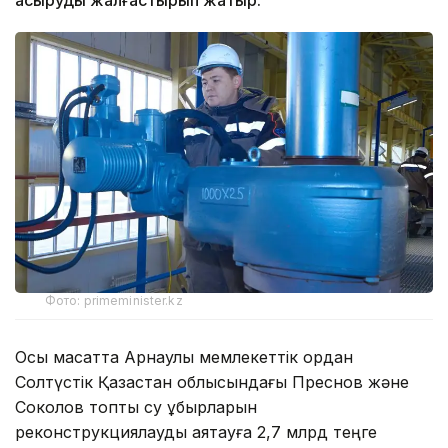
Фото: primeminister.kz
Осы мақсатта Арнаулы мемлекеттік қордан
Солтүстік Қазақстан облысындағы Преснов және
Соколов топтық су құбырларын
реконструкциялауды аяқтауға 2,7 млрд теңге