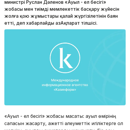
министрі Руслан Дәленов «Ауыл - ел бесігі»
жобасы мен тиімді мемлекеттік басқару жүйесін
жолға қою жұмыстары қалай жүргізілетінін баян
етті, деп хабарлайды ҚазАқпарат тілшісі.
«Ауыл - ел бесігі» жобасы мақсаты: ауыл өмірінің
сапасын жақсарту, қажетті әлеуметтік игіліктерге қол