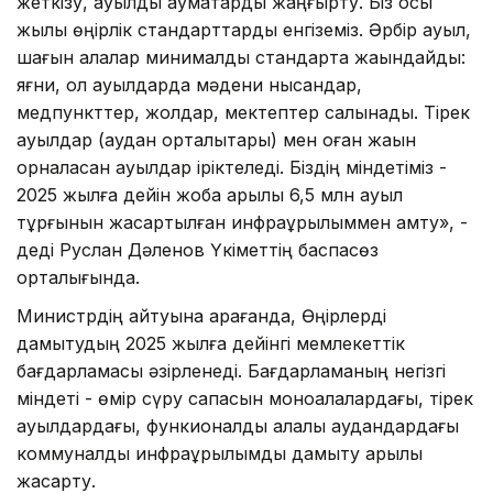
жеткізу, ауылдық аумақтарды жаңғырту. Біз осы
жылы өңірлік стандарттарды енгіземіз. Әрбір ауыл,
шағын қалалар минималды стандартқа жақындайды:
яғни, ол ауылдарда мәдени нысандар,
медпункттер, жолдар, мектептер салынады. Тірек
ауылдар (аудан орталықтары) мен оған жақын
орналасқан ауылдар іріктеледі. Біздің міндетіміз -
2025 жылға дейін жоба арқылы 6,5 млн ауыл
тұрғынын жақсартылған инфрақұрылыммен қамту», -
деді Руслан Дәленов Үкіметтің баспасөз
орталығында.
Министрдің айтуына қарағанда, Өңірлерді
дамытудың 2025 жылға дейінгі мемлекеттік
бағдарламасы әзірленеді. Бағдарламаның негізгі
міндеті - өмір сүру сапасын моноқалалардағы, тірек
ауылдардағы, функионалдық қалалық аудандардағы
коммуналдық инфрақұрылымды дамыту арқылы
жақсарту.