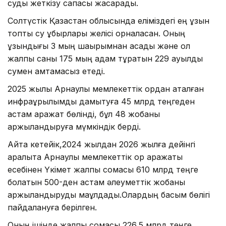
суды жеткізу сапасы жақсарады.
Солтүстік Қазақстан облысында еліміздегі ең ұзын
топтық су құбырлары желісі орналасқан. Оның
ұзындығы 3 мың шақырымнан асады және ол
жалпы саны 175 мың адам тұратын 229 ауылды
сумен қамтамасыз етеді.
2025 жылы Арнаулы мемлекеттік қордан аталған
инфрақұрылымды дамытуға 45 млрд теңгеден
астам қаражат бөлінді, бұл 48 жобаны
қаржыландыруға мүмкіндік берді.
Айта кетейік,2024 жылдан 2026 жылға дейінгі
аралықта Арнаулы мемлекеттік қор қаражаты
есебінен Үкімет жалпы сомасы 610 млрд теңге
болатын 500-ден астам әлеуметтік жобаны
қаржыландыруды мақұлдады.Олардың басым бөлігі
пайдалануға берілген.
Оның ішінде жалпы сомасы 226,5 млрд теңге