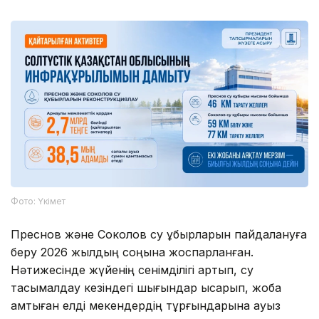
Фото: Үкімет
Преснов және Соколов су құбырларын пайдалануға
беру 2026 жылдың соңына жоспарланған.
Нәтижесінде жүйенің сенімділігі артып, су
тасымалдау кезіндегі шығындар қысқарып, жоба
қамтыған елді мекендердің тұрғындарына ауыз