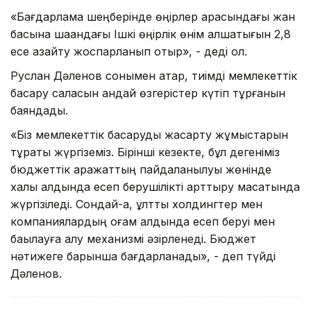
«Бағдарлама шеңберінде өңірлер арасындағы жан
басына шаққандағы Ішкі өңірлік өнім алшақтығын 2,8
есе азайту жоспарланып отыр», - деді ол.
Руслан Дәленов сонымен қатар, тиімді мемлекеттік
басқару саласын қандай өзгерістер күтіп тұрғанын
баяндады.
«Біз мемлекеттік басқаруды жақсарту жұмыстарын
тұрақты жүргіземіз. Бірінші кезекте, бұл дегеніміз
бюджеттік қаражаттың пайдаланылуы жөнінде
халық алдында есеп берушілікті арттыру мақсатында
жүргізіледі. Сондай-ақ, ұлттық холдингтер мен
компаниялардың қоғам алдында есеп беруі мен
бақылауға алу механизмі әзірленеді. Бюджет
нәтижеге барынша бағдарланады», - деп түйді
Дәленов.