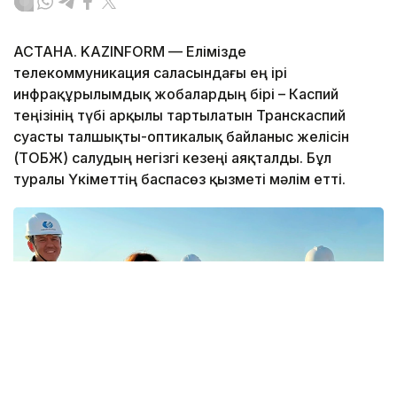
АСТАНА. KAZINFORM — Елімізде
телекоммуникация саласындағы ең ірі
инфрақұрылымдық жобалардың бірі – Каспий
теңізінің түбі арқылы тартылатын Транскаспий
суасты талшықты-оптикалық байланыс желісін
(ТОБЖ) салудың негізгі кезеңі аяқталды. Бұл
туралы Үкіметтің баспасөз қызметі мәлім етті.