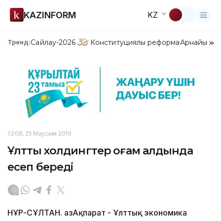
KAZINFORM
KZ
Сайлау-2026
Конституциялық реформа
Арнайы жо
Тренд:
13:08, 25 Маусым 2019
Ұлттық холдингтер қоғам алдында
есеп береді
НҰР-СҰЛТАН. ҚазАқпарат - Ұлттық экономика