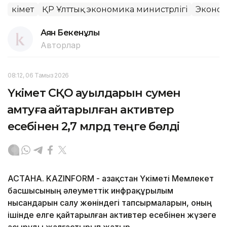
Үкімет
ҚР Ұлттық экономика министрлігі
Эконо
Аян Бекенұлы
Авторлар
08:12, 06 Тамыз 2026
Үкімет СҚО ауылдарын сумен
қамтуға қайтарылған активтер
есебінен 2,7 млрд теңге бөлді
АСТАНА. KAZINFORM - Қазақстан Үкіметі Мемлекет
басшысының әлеуметтік инфрақұрылым
нысандарын салу жөніндегі тапсырмаларын, оның
ішінде елге қайтарылған активтер есебінен жүзеге
асыруды жалғастырып жатыр.