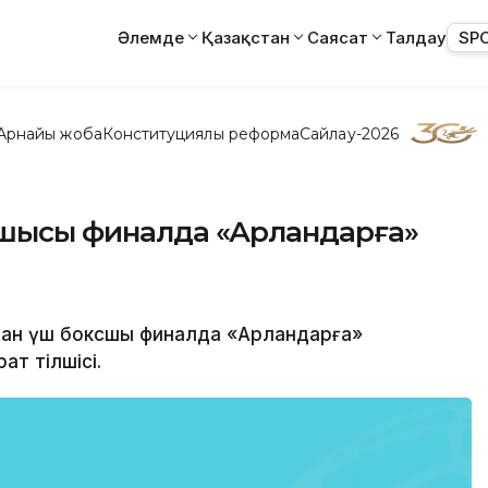
Әлемде
Қазақстан
Саясат
Талдау
SP
Арнайы жоба
Конституциялық реформа
Сайлау-2026
ксшысы финалда «Арландарға»
дан үш боксшы финалда «Арландарға»
ат тілшісі.