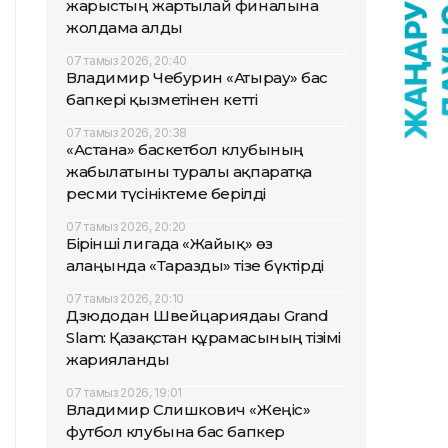
жарыстың жартылай финалына
жолдама алды
07 тамыз 2026, 20:40
Владимир Чебурин «Атырау» бас
бапкері қызметінен кетті
07 тамыз 2026, 20:38
«Астана» баскетбол клубының
жабылатыны туралы ақпаратқа
ресми түсініктеме берілді
07 тамыз 2026, 20:20
Бірінші лигада «Жайық» өз
алаңында «Таразды» тізе бүктірді
07 тамыз 2026, 20:10
Дзюдодан Швейцариядағы Grand
Slam: Қазақстан құрамасының тізімі
жарияланды
07 тамыз 2026, 19:01
Владимир Слишкович «Жеңіс»
футбол клубына бас бапкер