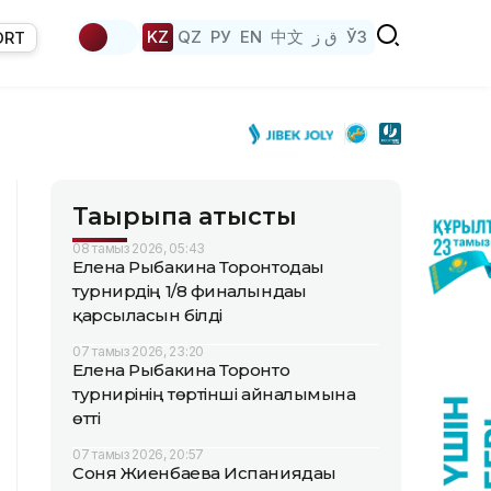
KZ
QZ
РУ
EN
中文
ق ز
ЎЗ
ORT
Тақырыпқа қатысты
08 тамыз 2026, 05:43
Елена Рыбакина Торонтодағы
турнирдің 1/8 финалындағы
қарсыласын білді
07 тамыз 2026, 23:20
Елена Рыбакина Торонто
турнирінің төртінші айналымына
өтті
07 тамыз 2026, 20:57
Соня Жиенбаева Испаниядағы