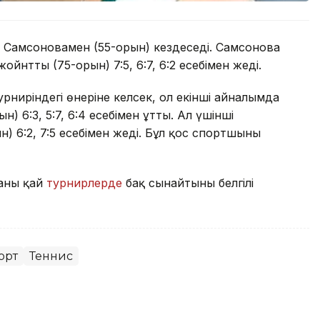
 Самсоновамен (55-орын) кездеседі. Самсонова
нтты (75-орын) 7:5, 6:7, 6:2 есебімен жеңді.
рниріндегі өнеріне келсек, ол екінші айналымда
 6:3, 5:7, 6:4 есебімен ұтты. Ал үшінші
 6:2, 7:5 есебімен жеңді. Бұл қос спортшының
аның қай
турнирлерде
бақ сынайтыны белгілі
орт
Теннис