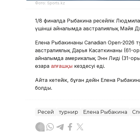
Фото: Sports.kz
1/8 финалда Рыбакина ресейлік Людмила
үшінші айналымда австралиялық Майя Джой
Елена Рыбакинаның Canadian Open-2026 ту
австралиялық Дарья Касаткинаны (61-орын)
айналымда америкалық Энн Лиді (31-орын)
өзара
алғашқы
кездесуі еді.
Айта кетейік, бұған дейін Елена Рыбакин
болды.
Ресей
турнир
Елена Рыбакина
Сп