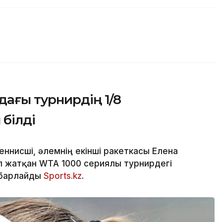
ағы турнирдің 1/8
білді
ннисші, әлемнің екінші ракеткасы Елена
п жатқан WTA 1000 сериялы турнирдегі
абарлайды
Sports.kz
.