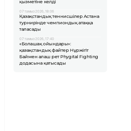
қызметіне келді
07 тамыз 2026, 18:06
Қазақстандық теннисшілер Астана
турнирінде чемпиондық атаққа
таласады
07 тамыз 2026, 17:40
«Болашақ ойындары»:
қазақстандық файтер Нұржігіт
Баймен алғаш рет Phygital Fighting
додасына қатысады