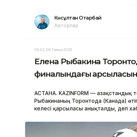
Күнсұлтан Отарбай
Авторлар
05:43, 08 Тамыз 2026
Елена Рыбакина Торонтод
финалындағы қарсыласын 
АСТАНА. KAZINFORM — Қазақстандық те
Рыбакинаның Торонтода (Канада) өті
келесі қарсыласы анықталды, деп х