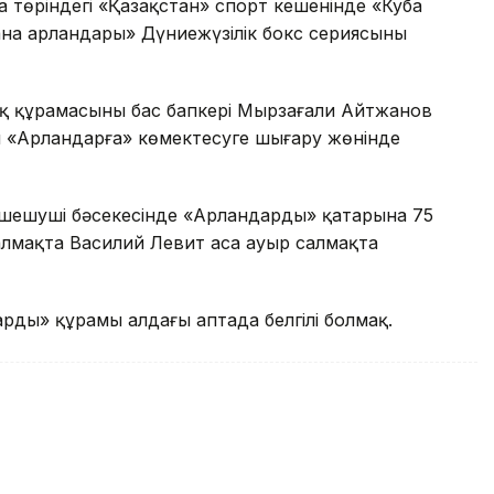
ана төріндегі «Қазақстан» спорт кешенінде «Куба
а арландары» Дүниежүзілік бокс сериясының
ық құрамасының бас бапкері Мырзағали Айтжанов
 «Арландарға» көмектесуге шығару жөнінде
шешуші бәсекесінде «Арландардың» қатарына 75
салмақта Василий Левит аса ауыр салмақта
рдың» құрамы алдағы аптада белгілі болмақ.