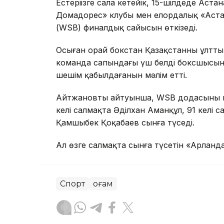
Естеріңізге сала кетейік, 15-шілдеде Аст
Домадорес» клубы мен елордалық «Астан
(WSB) финалдық сайысын өткізеді.
Осыған орай бокстан Қазақстанның ұлтт
команда сапындағы үш белді боксшысын
шешім қабылдағанын мәлім етті.
Айтжановтың айтуынша, WSB додасының 
келі салмақта Әділхан Аманқұл, 91 келі 
Қамшыбек Қоңқабаев сынға түседі.
Ал өзге салмақта сынға түсетін «Арланда
Спорт
Қоғам