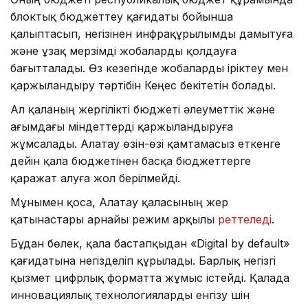
блоктық бюджеттеу қағидаты бойынша
қалыптасып, негізінен инфрақұрылымды дамытуға
және ұзақ мерзімді жобаларды қолдауға
бағытталады. Өз кезегінде жобаларды іріктеу мен
қаржыландыру тәртібін Кеңес бекітетін болады.
Ал қаланың жергілікті бюджеті әлеуметтік және
ағымдағы міндеттерді қаржыландыруға
жұмсалады. Алатау өзін-өзі қамтамасыз еткенге
дейін қала бюджетінен басқа бюджеттерге
қаражат алуға жол берілмейді.
Мұнымен қоса, Алатау қаласының жер
қатынастары арнайы режим арқылы
реттеледі
.
Бұдан бөлек, қала бастапқыдан «Digital by default»
қағидатына негізделіп құрылады. Барлық негізгі
қызмет цифрлық форматта жұмыс істейді. Қалада
инновациялық технологияларды енгізу үшін