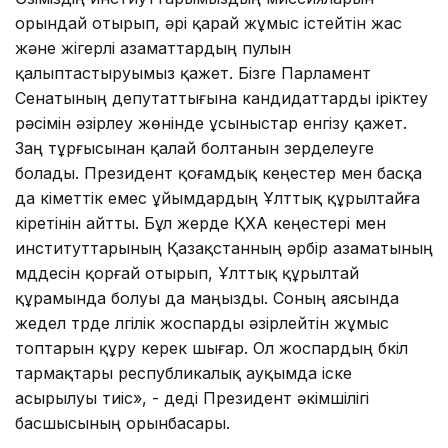
орындай отырып, әрі қарай жұмыс істейтін жас
және жігерлі азаматтардың пулын
қалыптастыруымыз қажет. Бізге Парламент
Сенатының депутаттығына кандидаттарды іріктеу
рәсімін әзірлеу жөнінде ұсыныстар енгізу қажет.
Заң тұрғысынан қалай болтанын зерделеуге
болады. Президент қоғамдық кеңестер мен басқа
да үкіметтік емес ұйымдардың Ұлттық құрылтайға
кіретінін айтты. Бұл жерде ҚХА кеңестері мен
институттарының Қазақстанның әрбір азаматының
мүддесін қорғай отырып, Ұлттық құрылтай
құрамында болуы да маңызды. Соның аясында
жедел түрде үлгілік жоспарды әзірлейтін жұмыс
топтарын құру керек шығар. Ол жоспардың бүкіл
тармақтары республикалық ауқымда іске
асырылуы тиіс», - деді Президент әкімшілігі
басшысының орынбасары.