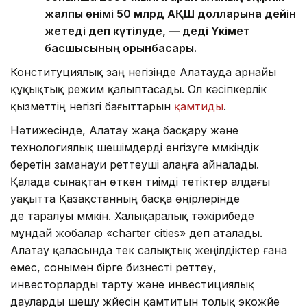
жалпы өнімі 50 млрд АҚШ долларына дейін
жетеді деп күтілуде, — деді Үкімет
басшысының орынбасары.
Конституциялық заң негізінде Алатауда арнайы
құқықтық режим қалыптасады. Ол кәсіпкерлік
қызметтің негізгі бағыттарын
қамтиды
.
Нәтижесінде, Алатау жаңа басқару және
технологиялық шешімдерді енгізуге мүмкіндік
беретін заманауи реттеуші алаңға айналады.
Қалада сынақтан өткен тиімді тетіктер алдағы
уақытта Қазақстанның басқа өңірлерінде
де таралуы мүмкін. Халықаралық тәжірибеде
мұндай жобалар «charter cities» деп аталады.
Алатау қаласында тек салықтық жеңілдіктер ғана
емес, сонымен бірге бизнесті реттеу,
инвесторларды тарту және инвестициялық
дауларды шешу жүйесін қамтитын толық экожүйе