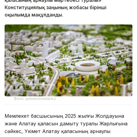
Конституциялық заңының жобасы бірінші
оқылымда мақұлданды.
Фото: primeminister.kz
Мемлекет басшысының 2025 жылғы Жолдауына
және Алатау қаласын дамыту туралы Жарлығына
сәйкес, Үкімет Алатау қаласының арнаулы