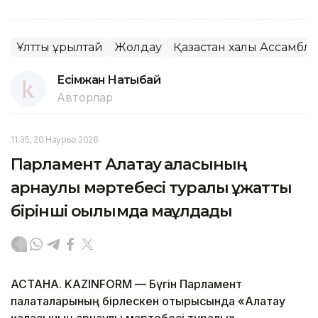
Ұлттық құрылтай
Жолдау
Қазақстан халқы Ассамбл
Есімжан Нақтыбай
Авторлар
11:35, 20 Наурыз 2026
Парламент Алатау қаласының
арнаулы мәртебесі туралы құжатты
бірінші оқылымда мақұлдады
АСТАНА. KAZINFORM — Бүгін Парламент
палаталарының бірлескен отырысында «Алатау
қаласының арнаулы мәртебесі туралы»