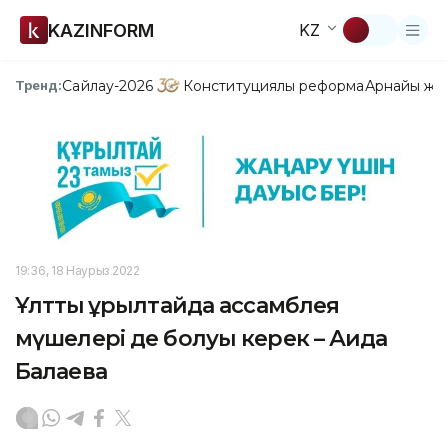
KAZINFORM
KZ
Сайлау-2026
Конституциялық реформа
Арнайы жо
Тренд:
19:36, 18 Наурыз 2022
Ұлттық құрылтайда ассамблея
мүшелері де болуы керек – Аида
Балаева