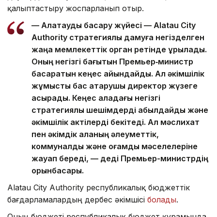
қалыптастыру жоспарланып отыр.
— Алатауды басқару жүйесі — Alatau City
Authority стратегиялық дамуға негізделген
жаңа мемлекеттік орган ретінде құрылады.
Оның негізгі бағытын Премьер‑министр
басқаратын кеңес айқындайды. Ал әкімшілік
жұмысты бас атқарушы директор жүзеге
асырады. Кеңес қаладағы негізгі
стратегиялық шешімдерді қабылдайды және
әкімшілік актілерді бекітеді. Ал мәслихат
пен әкімдік қаланың әлеуметтік,
коммуналдық және қоғамдық мәселелеріне
жауап береді, — деді Премьер-министрдің
орынбасары.
Alatau City Authority республикалық бюджеттік
бағдарламалардың дербес әкімшісі
болады
.
Оның бюджеті республикалық бюджет құрамында