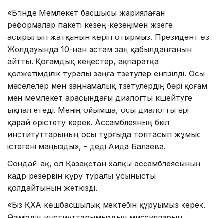
«Бүгінде Мемлекет басшысы жариялаған
реформалар пакеті кезең-кезеңімен жүзеге
асырылып жатқанын көріп отырмыз. Президент өз
Жолдауында 10-нан астам заң қабылданғанын
айтты. Қоғамдық кеңестер, ақпаратқа
қолжетімділік туралы заңға түзетулер енгізілді. Осы
мәселелер мен заңнамалық түзетулердің бәрі қоғам
мен мемлекет арасындағы диалогты күшейтуге
ықпал етеді. Менің ойымша, осы диалогты әрі
қарай өрістету керек. Ассамблеяның бүкіл
институттарының осы тұрғыда топтасып жұмыс
істегені маңызды», - деді Аида Балаева.
Сондай-ақ, ол Қазақстан халқы ассамблеясының
кадр резервін құру туралы ұсынысты
қолдайтынын жеткізді.
«Біз ҚХА көшбасшылық мектебін құруымыз керек.
Өзіміздің инстиуттарымыздың миссияларын