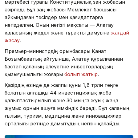
мәртебесі туралы Конституциялық заң жобасын
әзірледі. Бұл заң жобасы Мемлекет басшысы
айқындаған тәсілдер мен қағидаттарға
негізделген. Оның негізгі мақсаты — Алатау
қаласының жедел және тұрақты дамуына
жағдай
жасау
.
Премьер-министрдің орынбасары Қанат
Бозымбаевтың айтуынша, Алатау құрылғаннан
бастап қаланың әлеуетіне инвесторлардың
қызығушылығы жоғары
болып жатыр
.
Қазірдің өзінде де жалпы құны 1,8 трлн теңге
болатын алғашқы 44 инвестициялық жоба
қалыптастырылып және 30 мыңға жуық жаңа
жұмыс орнын ашуға мүмкіндік береді. Бұл қаланың
ғылым, туризм, медицина және инновациялар
орталығы ретінде дамытудың негізін қалайды.