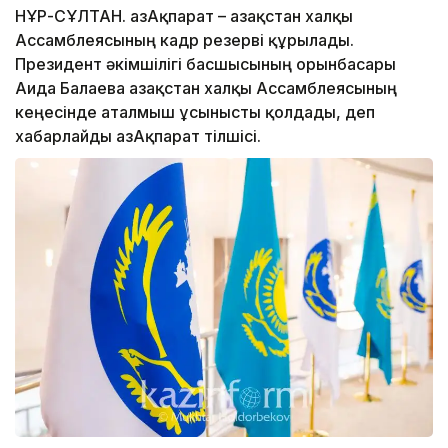
НҰР-СҰЛТАН. ҚазАқпарат – Қазақстан халқы
Ассамблеясының кадр резерві құрылады.
Президент әкімшілігі басшысының орынбасары
Аида Балаева Қазақстан халқы Ассамблеясының
кеңесінде аталмыш ұсынысты қолдады, деп
хабарлайды ҚазАқпарат тілшісі.