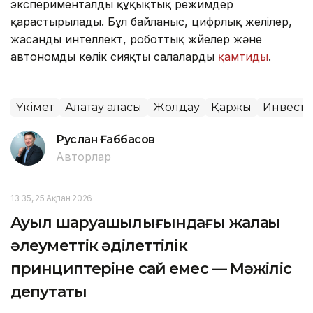
эксперименталды құқықтық режимдер
қарастырылады. Бұл байланыс, цифрлық желілер,
жасанды интеллект, роботтық жүйелер және
автономды көлік сияқты салаларды
қамтиды
.
Үкімет
Алатау қаласы
Жолдау
Қаржы
Инвесто
Руслан Ғаббасов
Авторлар
13:35, 25 Ақпан 2026
Ауыл шаруашылығындағы жалақы
әлеуметтік әділеттілік
принциптеріне сай емес — Мәжіліс
депутаты