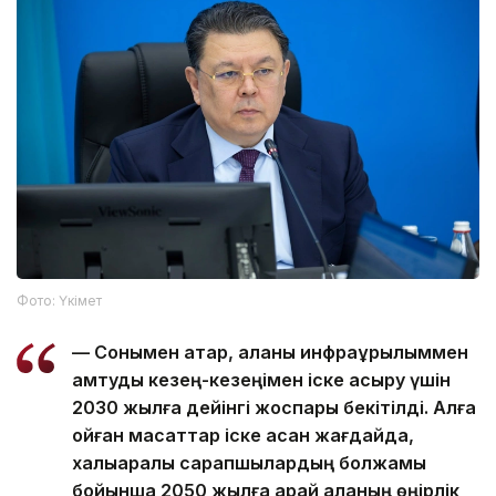
Фото: Үкімет
— Сонымен қатар, қаланы инфрақұрылыммен
қамтуды кезең-кезеңімен іске асыру үшін
2030 жылға дейінгі жоспары бекітілді. Алға
қойған мақсаттар іске асқан жағдайда,
халықаралық сарапшылардың болжамы
бойынша 2050 жылға қарай қаланың өңірлік