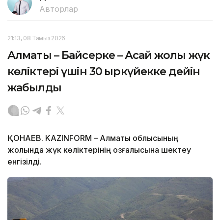
Авторлар
21:13, 08 Тамыз 2026
Алматы – Байсерке – Ақсай жолы жүк
көліктері үшін 30 қыркүйекке дейін
жабылды
ҚОНАЕВ. KAZINFORM – Алматы облысының
жолында жүк көліктерінің қозғалысына шектеу
енгізілді.