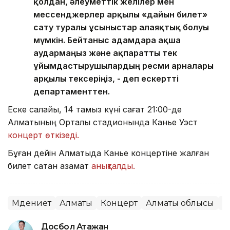
қолдан, әлеуметтік желілер мен
мессенджерлер арқылы «дайын билет»
сату туралы ұсыныстар алаяқтық болуы
мүмкін. Бейтаныс адамдарға ақша
аудармаңыз және ақпаратты тек
ұйымдастырушылардың ресми арналары
арқылы тексеріңіз, - деп ескертті
департаменттен.
Еске салайық, 14 тамыз күні сағат 21:00-де
Алматының Орталық стадионында Канье Уэст
концерт өткізеді.
Бұған дейін Алматыда Канье концертіне жалған
билет сатқан азамат
анықталды.
Мәдениет
Алматы
Концерт
Алматы облысы
Қ
Досбол Атажан