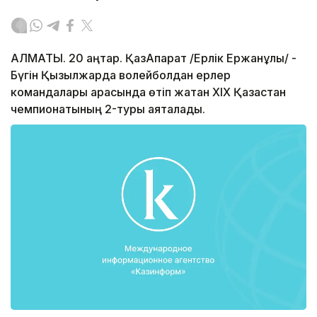
АЛМАТЫ. 20 қаңтар. ҚазАқпарат /Ерлік Ержанұлы/ -
Бүгін Қызылжарда волейболдан ерлер
командалары арасында өтіп жатқан XIX Қазақстан
чемпионатының 2-туры аяқталады.