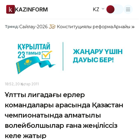
KAZINFORM
KZ
Сайлау-2026
Конституциялық реформа
Арнайы жо
Тренд:
18:52, 20 Қаңтар 2011
Ұлттық лигадағы ерлер
командалары арасында Қазақстан
чемпионатында алматылық
волейболшылар ғана жеңіліссіз
келе жатыр