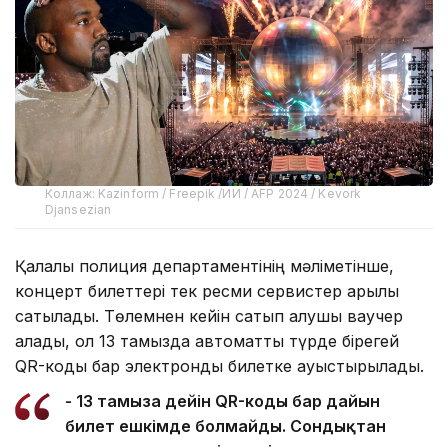
Коллаж: Kazinform / Freepik /ИИ / AFP 2024 / Kevork
Djansezian
Қалалық полиция департаментінің мәліметінше,
концерт билеттері тек ресми сервистер арқылы
сатылады. Төлемнен кейін сатып алушы ваучер
алады, ол 13 тамызда автоматты түрде бірегей
QR-коды бар электронды билетке ауыстырылады.
- 13 тамызға дейін QR-коды бар дайын
билет ешкімде болмайды. Сондықтан