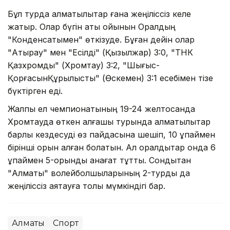
Бұл турда алматылықтар ғана жеңіліссіз келе
жатыр. Олар бүгін ақтық ойынын Оралдың
"Конденсатымен" өткізуде. Бұған дейін олар
"Атырау" мен "Есілді" (Қызылжар) 3:0, "ТНК
Қазхромды" (Хромтау) 3:2, "Шығыс-
ҚорғасынҚұрылысты" (Өскемен) 3:1 есебімен тізе
бүктірген еді.
Жалпы ел чемпионатының 19-24 желтоқсанда
Хромтауда өткен алғашқы турында алматылықтар
барлық кездесуді өз пайдасына шешіп, 10 ұпаймен
бірінші орын алған болатын. Ал оралдықтар онда 6
ұпаймен 5-орынды қанағат тұтты. Сондықтан
"Алматы" волейболшыларының 2-турды да
жеңіліссіз аяқтауға толық мүмкіндігі бар.
Алматы
Спорт