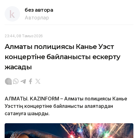
без автора
Авторлар
23:44, 08 Тамыз 2026
Алматы полициясы Канье Уэст
концертіне байланысты ескерту
жасады
АЛМАТЫ. KAZINFORM – Алматы полициясы Канье
Уэсттің концертіне байланысты алаяқтардан
сақтануға шақырды.