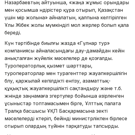
Назарбаевтың айтуынша, «жаңа жұмыс орындары
мен қосымша өндірістер құра отырып, Қазақстан
үшін өмір жолына» айналатын, қалпына келтірілген
Ұлы Жібек жолы мүмкіндігі мол жерлер болып қала
береді.
Күн тәртібінде биылғы жазда «Гүлнар тур»
компаниясы айналасындағы дау-дамайдан кейін
анықталған жүйелік мәселелер де қозғалды.
Туроператорлық қызмет шарттары,
туроператорлар мен турагенттер жауапкершілігін
бөлу, қаржылай кепілдікті енгізу, азаматтық-
құқықтық жауапкершілікті сақтандыру және т.б.
жөнінде заңнамаға өзгертулер бойынша әзірленген
ұсыныстар топтамасымен бірге, Ұлттық палата
Төралқа басшысы ҰҚП Басқармасына өзекті
мәселелерді көтеріп, бейінді министрлікпен бірлесе
отырып олардың түйінін тарқатуды тапсырды.