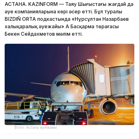
АСТАНА. KAZINFORM — Таяу Шығыстағы жағдай да
әуе компанияларына кері әсер етті. Бұл туралы
BIZDIÑ ORTA подкастында «Нұрсұлтан Назарбаев
халықаралық әуежайы» АҚ Басқарма төрағасы
Бекен Сейдахметов мәлім етті.
Фото: Астана әуежайы