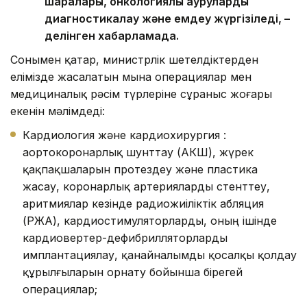
шаралары, онкологиялық ауруларды
диагностикалау және емдеу жүргізіледі, –
делінген хабарламада.
Сонымен қатар, министрлік шетелдіктерден
елімізде жасалатын мына операциялар мен
медициналық рәсім түрлеріне сұраныс жоғары
екенін мәлімдеді:
Кардиология және кардиохирургия :
аортокоронарлық шунттау (АКШ), жүрек
қақпақшаларын протездеу және пластика
жасау, коронарлық артерияларды стенттеу,
аритмиялар кезінде радиожиіліктік абляция
(РЖА), кардиостимуляторларды, оның ішінде
кардиовертер-дефибрилляторларды
имплантациялау, қанайналымды қосалқы қолдау
құрылғыларын орнату бойынша бірегей
операциялар;