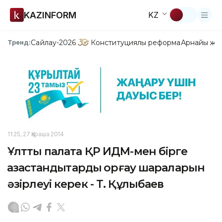
KAZINFORM
KZ
Сайлау-2026
Конституциялық реформа
Арнайы жо
Тренд:
11:25, 27 Қараша 2014
Ұлттық палата ҚР ИДМ-мен бірге
қазақстандықтарды қорғау шараларын
әзірлеуі керек - Т. Құлыбаев