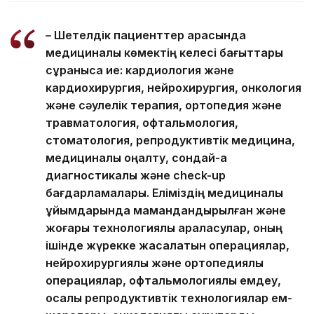
– Шетелдік пациенттер арасында
медициналық көмектің келесі бағыттары
сұранысқа ие: кардиология және
кардиохирургия, нейрохирургия, онкология
және сәулелік терапия, ортопедия және
травматология, офтальмология,
стоматология, репродуктивтік медицина,
медициналық оңалту, сондай-ақ
диагностикалық және check-up
бағдарламалары. Еліміздің медициналық
ұйымдарында мамандандырылған және
жоғары технологиялық араласулар, оның
ішінде жүрекке жасалатын операциялар,
нейрохирургиялық және ортопедиялық
операциялар, офтальмологиялық емдеу,
қосалқы репродуктивтік технологиялар ем-