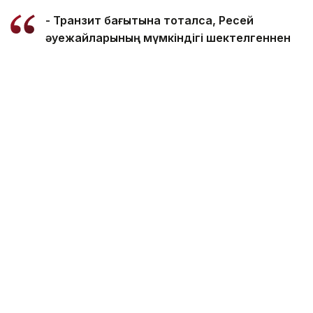
- Транзит бағытына тоқталсақ, Ресей
әуежайларының мүмкіндігі шектелгеннен
кейін, Түркияның Ыстанбұлы арқылы
ұшатындар көбейді. Түркия әлемнің кез
келген еліне әуе сапарын қамтамасыз етіп
отыр, яғни транзит мүмкіндігін күшейтті, -
деді Бекен Сейдахметов.
Оның айтуынша, қазіргі кезде авиация саласына
ықпал ететін сыртқы факторлар көбейді.
- Мәселен, жанартау атқылаған кезде
рейстер шектеледі. Сонымен қатар қазір
Ресей мен Украина арасындағы мәселеге
байланысты ұшақтар сол аумақты айналып
өтеді. Бұл ретте әуе компанияларының
қосымша шығындары, яғни жанармай
шығыны артты. Таяу Шығыстағы жағдай да