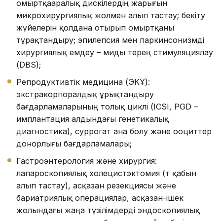
омыртқааралық дискілердің жарығын
микрохирургиялық жолмен алып тастау; бекіту
жүйелерін қолдана отырып омыртқаны
тұрақтандыру; эпилепсия мен паркинсонизмді
хирургиялық емдеу – миды терең стимуляциялау
(DBS);
Репродуктивтік медицина (ЭКҰ):
экстракорпоралдық ұрықтандыру
бағдарламаларының толық циклі (ICSI, PGD –
имплантация алдындағы генетикалық
диагностика), суррогат ана болу және ооциттер
донорлығы бағдарламалары;
Гастроэнтерология және хирургия:
лапароскопиялық холецистэктомия (өт қабын
алып тастау), асқазан резекциясы және
бариатриялық операциялар, асқазан-ішек
жолындағы жаңа түзілімдерді эндоскопиялық