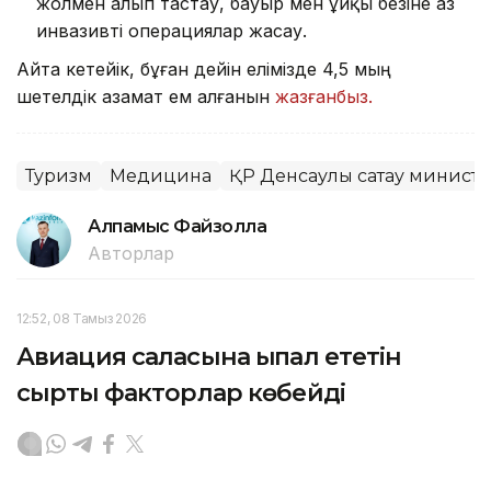
жолмен алып тастау, бауыр мен ұйқы безіне аз
инвазивті операциялар жасау.
Айта кетейік, бұған дейін елімізде 4,5 мың
шетелдік азамат ем алғанын
жазғанбыз.
Туризм
Медицина
ҚР Денсаулық сақтау министр
Алпамыс Файзолла
Авторлар
12:52, 08 Тамыз 2026
Авиация саласына ықпал ететін
сыртқы факторлар көбейді