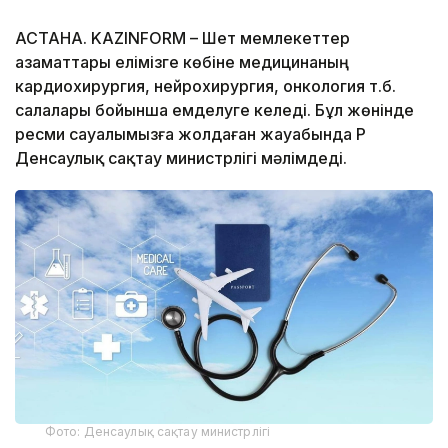
АСТАНА. KAZINFORM – Шет мемлекеттер
азаматтары елімізге көбіне медицинаның
кардиохирургия, нейрохирургия, онкология т.б.
салалары бойынша емделуге келеді. Бұл жөнінде
ресми сауалымызға жолдаған жауабында ҚР
Денсаулық сақтау министрлігі мәлімдеді.
Фото: Денсаулық сақтау министрлігі