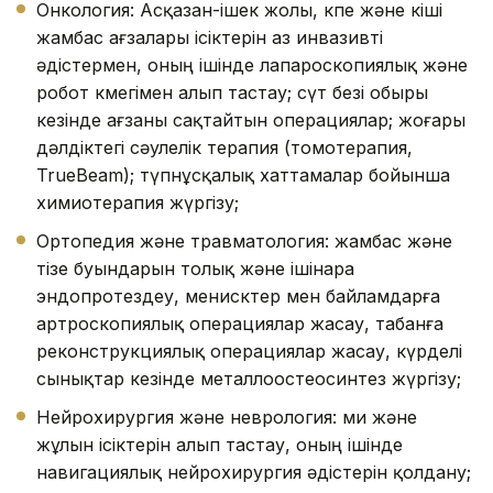
Онкология: Асқазан-ішек жолы, өкпе және кіші
жамбас ағзалары ісіктерін аз инвазивті
әдістермен, оның ішінде лапароскопиялық және
робот көмегімен алып тастау; сүт безі обыры
кезінде ағзаны сақтайтын операциялар; жоғары
дәлдіктегі сәулелік терапия (томотерапия,
TrueBeam); түпнұсқалық хаттамалар бойынша
химиотерапия жүргізу;
Ортопедия және травматология: жамбас және
тізе буындарын толық және ішінара
эндопротездеу, менисктер мен байламдарға
артроскопиялық операциялар жасау, табанға
реконструкциялық операциялар жасау, күрделі
сынықтар кезінде металлоостеосинтез жүргізу;
Нейрохирургия және неврология: ми және
жұлын ісіктерін алып тастау, оның ішінде
навигациялық нейрохирургия әдістерін қолдану;