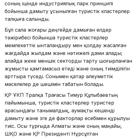
соның ішінде индустриялық парк принципі
бойынша дамыту ұсынылған туристік кластерлер
талқыға салынды.
Бұл сала жоғары деңгейде дамыған елдер
тәжірибесі бойынша туристік кластерлер
мемлекеттік ынталандыру мен қолдау жасалған
жағдайда жылдам және нәтижелі дами алады;
алайда жеке меншік секторды тарту шоғырланған
жұмысты қамтамасыз етеді және оның тиімділігін
арттыра түседі. Сонымен қатар әлеуметтік
мәселелер де шешімін табатын болады.
ҚР ҰКП Төралқа Төрағасы Тимур Құлыбаевтың
пайымынша, туристік кластерлер туристер
арасындағы танымалдық, аумақты кешенді
дамыту және өзге де факторлар есебімен құрылуы
тиіс. Осы тұрғыда Алматы және оның маңайы,
ШҚО және ҚР Президенті Нұрсұлтан