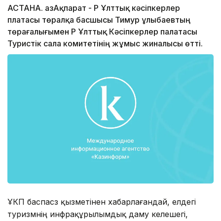
АСТАНА. ҚазАқпарат - ҚР Ұлттық кәсіпкерлер
платасы төралқа басшысы Тимур Құлыбаевтың
төрағалығымен ҚР Ұлттық Кәсіпкерлер палатасы
Туристік сала комитетінің жұмыс жиналысы өтті.
ҰКП баспасөз қызметінен хабарлағандай, елдегі
туризмнің инфрақұрылымдық даму келешегі,