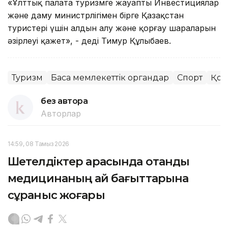
«Ұлттық палата туризмге жауапты Инвестициялар
және даму министрлігімен бірге Қазақстан
туристері үшін алдын алу және қорғау шараларын
әзірлеуі қажет», - деді Тимур Құлыбаев.
Туризм
Басқа мемлекеттік органдар
Спорт
Қоғ
без автора
Авторлар
14:59, 08 Тамыз 2026
Шетелдіктер арасында отандық
медицинаның қай бағыттарына
сұраныс жоғары