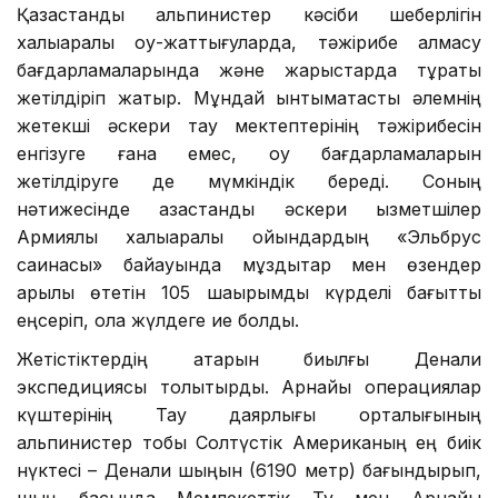
Қазақстандық альпинистер кәсіби шеберлігін
халықаралық оқу-жаттығуларда, тәжірибе алмасу
бағдарламаларында және жарыстарда тұрақты
жетілдіріп жатыр. Мұндай ынтымақтастық әлемнің
жетекші әскери тау мектептерінің тәжірибесін
енгізуге ғана емес, оқу бағдарламаларын
жетілдіруге де мүмкіндік береді. Соның
нәтижесінде қазақстандық әскери қызметшілер
Армиялық халықаралық ойындардың «Эльбрус
сақинасы» байқауында мұздықтар мен өзендер
арқылы өтетін 105 шақырымдық күрделі бағытты
еңсеріп, қола жүлдеге ие болды.
Жетістіктердің қатарын биылғы Денали
экспедициясы толықтырды. Арнайы операциялар
күштерінің Тау даярлығы орталығының
альпинистер тобы Солтүстік Американың ең биік
нүктесі – Денали шыңын (6190 метр) бағындырып,