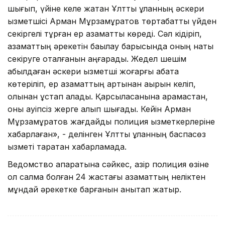
шығып, үйіне келе жатқан Ұлттық ұланның әскери
қызметшісі Арман Мұрзамұратов төртқабатты үйден
секіргелі тұрған ер азаматты көреді. Сәл кідіріп,
азаматтың әрекетін бақылау барысында оның нақты
секіруге оқталғанын аңғарады. Жедел шешім
қабылдаған әскери қызметші жоғарғы қабатқа
көтеріліп, ер азаматтың артынан ақырын келіп,
қолынан ұстап алады. Қарсыласқанына қарамастан,
оны қауіпсіз жерге алып шығады. Кейін Арман
Мұрзамұратов жағдайды полиция қызметкерлеріне
хабарлаған», - делінген Ұлттық ұланның баспасөз
қызметі таратқан хабарламада.
Ведомство ақпаратына сәйкес, қазір полиция өзіне
қол салмақ болған 24 жастағы азаматтың неліктен
мұндай әрекетке барғанын анықтап жатыр.