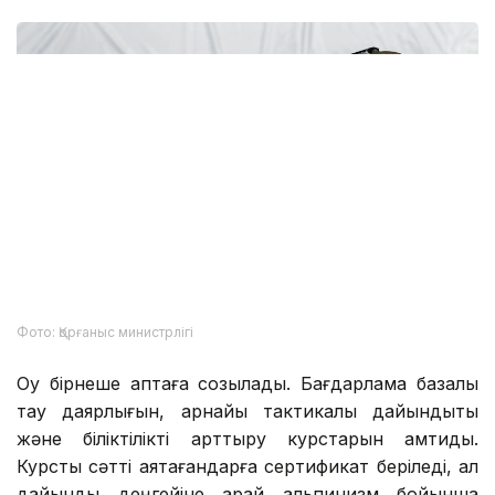
Фото: Қорғаныс министрлігі
Оқу бірнеше аптаға созылады. Бағдарлама базалық
тау даярлығын, арнайы тактикалық дайындықты
және біліктілікті арттыру курстарын қамтиды.
Курсты сәтті аяқтағандарға сертификат беріледі, ал
дайындық деңгейіне қарай альпинизм бойынша