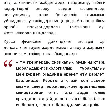
өту, альпинистік жабдықтарды пайдалану, табиғи
кедергілерді еңсеру, зардап шеккендерді
эвакуациялау және бөлімшенің іс-қимылын
ұйымдастыру тәсілдерін меңгереді. Ал алған білімі
арнайы полигондардағы тактикалық оқу-
жаттығуларда шыңдалады.
Курсқа физикалық дайындығы жоғары әрі
денсаулығы таулы жерде қызмет атқаруға жарамды
әскери қызметшілер ғана қабылданады.
– Үміткерлердің физикалық мүмкіндіктері,
моральдық-психологиялық тұрақтылығы
мен күрделі жағдайда әрекет ету қабілеті
бағаланады. Курсты аяқтаған соң әскери
қызметшілер теориялық және практикалық
сынақтардан өтіп, талаптарды толық
орындаған жағдайда ғана тиісті біліктілікке
ие болады, – деп хабарлады министрлік.