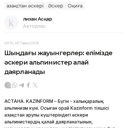
Қазақстан әскері
Әскер
Оқиға
Әлихан Асқар
Авторлар
09:10, 08 Тамыз 2026
Шыңдағы жауынгерлер: елімізде
әскери альпинистер қалай
даярланады
АСТАНА. KAZINFORM – Бүгін - халықаралық
альпинизм күні. Осыған орай Kazinform тілшісі
Қазақстан Қарулы күштеріндегі әскери
альпинистердің қалай даярланатынын,