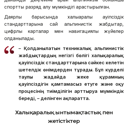
спорттық разряд алу мүмкіндігі қарастырылған.
Даярлық барысында халықаралық қауіпсіздік
стандарттарына сай альпинистік жабдықтар,
цифрлық карталар мен навигациялық жүйелер
қолданылады.
– Қолданылатын техникалық альпинистік
жабдықтардың негізгі бөлігі халықаралық
қауіпсіздік стандарттарына сәйкес келетін
шетелдік өнімдерден тұрады. Бұл күрделі
таулы жағдайда жеке құрамның
қауіпсіздігін қамтамасыз етуге және оқу
процесінің тиімділігін арттыруға мүмкіндік
береді, – делінген ақпаратта.
Халықаралық ынтымақтастық пен
жетістіктер