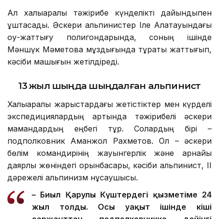
Ал халықаралық тәжірибе күнделікті дайындықпен
ұштасады. Әскери альпинистер Іле Алатауындағы
оқу-жаттығу полигондарында, соның ішінде
Мәншүк Мәметова мұздығында тұрақты жаттығып,
кәсіби машығын жетілдіреді.
13 жыл шыңда шыңдалған альпинист
Халықаралық жарыстардағы жетістіктер мен күрделі
экспедициялардың артында тәжірибелі әскери
мамандардың еңбегі тұр. Солардың бірі –
подполковник Аманжол Рахметов. Ол – әскери
бөлім командирінің жауынгерлік және арнайы
даярлық жөніндегі орынбасары, кәсіби альпинист, ІІ
дәрежелі альпинизм нұсқаушысы.
– Биыл Қарулы Күштердегі қызметіме 24
жыл толды. Осы уақыт ішінде кіші