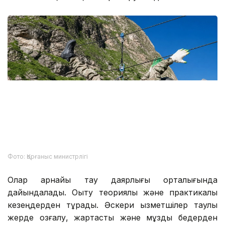
Фото: Қорғаныс министрлігі
Олар арнайы тау даярлығы орталығында
дайындалады. Оқыту теориялық және практикалық
кезеңдерден тұрады. Әскери қызметшілер таулы
жерде қозғалу, жартасты және мұзды бедерден