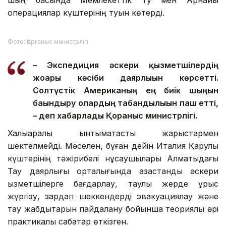
шың басында Мемлекеттік Ту мен Арнайы
операциялар күштерінің туын көтерді.
Фото: Қорғаныс министрлігі
– Экспедиция әскери қызметшілердің
жоғары кәсіби даярлығын көрсетті.
Солтүстік Американың ең биік шыңын
бағындыру олардың табандылығын паш етті,
– деп хабарлады Қорғаныс министрлігі.
Халықаралық ынтымақтастық жарыстармен
шектелмейді. Мәселен, бұған дейін Италия Қарулы
күштерінің тәжірибелі нұсқаушылары Алматыдағы
Тау даярлығы орталығында қазақстандық әскери
қызметшілерге бағдарлау, таулы жерде ұрыс
жүргізу, зардап шеккендерді эвакуациялау және
тау жабдықтарын пайдалану бойынша теориялық әрі
практикалық сабақтар өткізген.