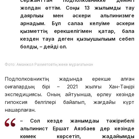
сержанттан подполковникке дейінгі
жолдан өттім. Соңғы 13 жылымды тау
даярлығы мен әскери альпинизмге
арнадым. Бұл салаға келуіме әскери
қызметтің ерекшелігімен қатар, бала
кезден тауға деген қызығушылығым себеп
болды, – дейді ол.
Фото: Аманжол Рахметовтің жеке мұрағатынан
Подполковниктің жадында ерекше қалған
оқиғалардың бірі – 2021 жылғы Хан-Тәңірі
экспедициясы. Оның айтуынша, өрлеу кезінде
гипоксия белгілері байқалып, жағдайы күрт
нашарлаған.
– Сол кезде жанымдағы тәжірибелі
альпинист Ершат Аязбаев дер кезінде
көмек көрсетіп, жағдайымды