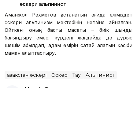
әскери альпинист.
Аманжол Рахметов ұстанатын қағида еліміздегі
әскери альпинизм мектебінің негізіне айналған.
Өйткені оның басты мақсаты – биік шыңды
бағындыру емес, күрделі жағдайда да дұрыс
шешім қабылдап, адам өмірін сақтай алатын кәсіби
маман қалыптастыру.
Қазақстан әскері
Әскер
Тау
Альпинист
Мөлдір Снадин
Авторлар
21:35, 07 Тамыз 2026
Әскери институттарда конкурстық
іріктеу жүріп жатыр