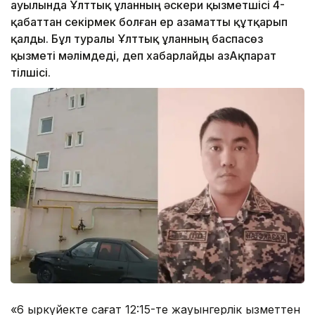
ауылында Ұлттық ұланның әскери қызметшісі 4-
қабаттан секірмек болған ер азаматты құтқарып
қалды. Бұл туралы Ұлттық ұланның баспасөз
қызметі мәлімдеді, деп хабарлайды ҚазАқпарат
тілшісі.
«6 қыркүйекте сағат 12:15-те жауынгерлік қызметтен