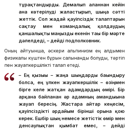
тұрақтандырды. Демалып алғаннан кейін
ғана көтерілуді жалғастырып, шыңға сәтті
жеттік. Сол жағдай қауіпсіздік талаптарын
сақтау мен командалық қолдаудың
қаншалықты маңызды екенін тағы бір мәрте
дәлелдеді, – дейді подполковник.
Оның айтуынша, әскери альпинизм ең алдымен
физикалық күштен бұрын салқынқанды болуды, тәртіп
пен жауапкершілікті талап етеді.
– Ең қызығы – жаңа шыңдарды бағындыру
болса, ең үлкен жауапкершілік – өзіңмен
бірге келе жатқан адамдардың өмірі. Бір
арқанға байланған әр адамның амандығына
жауап бересің. Жастарға айтар кеңесім,
қауіпсіздікті әрдайым бірінші орынға қою
керек. Ешбір шың немесе жетістік өмір мен
денсаулықтан қымбат емес, – дейді