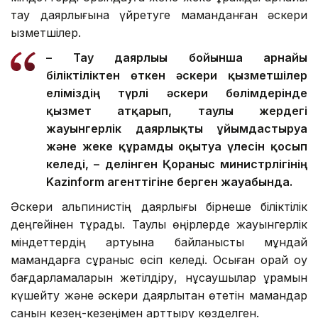
тау даярлығына үйретуге маманданған әскери
қызметшілер.
– Тау даярлығы бойынша арнайы
біліктіліктен өткен әскери қызметшілер
еліміздің түрлі әскери бөлімдерінде
қызмет атқарып, таулы жердегі
жауынгерлік даярлықты ұйымдастыруға
және жеке құрамды оқытуға үлесін қосып
келеді, – делінген Қорғаныс министрлігінің
Kazinform агенттігіне берген жауабында.
Әскери альпинистің даярлығы бірнеше біліктілік
деңгейінен тұрады. Таулы өңірлерде жауынгерлік
міндеттердің артуына байланысты мұндай
мамандарға сұраныс өсіп келеді. Осыған орай оқу
бағдарламаларын жетілдіру, нұсқаушылар құрамын
күшейту және әскери даярлықтан өтетін мамандар
санын кезең-кезеңімен арттыру көзделген.