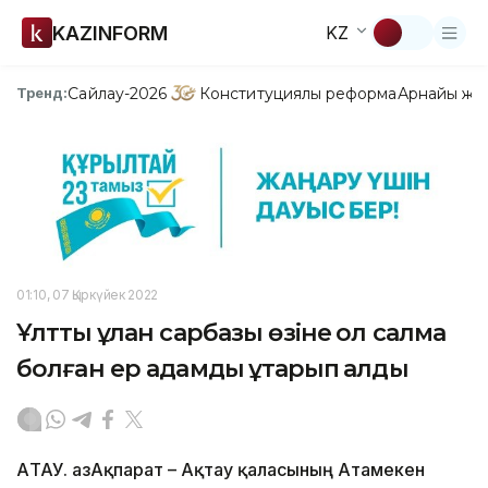
KAZINFORM
KZ
Сайлау-2026
Конституциялық реформа
Арнайы жо
Тренд:
01:10, 07 Қыркүйек 2022
Ұлттық ұлан сарбазы өзіне қол салмақ
болған ер адамды құтқарып қалды
АҚТАУ. ҚазАқпарат – Ақтау қаласының Атамекен