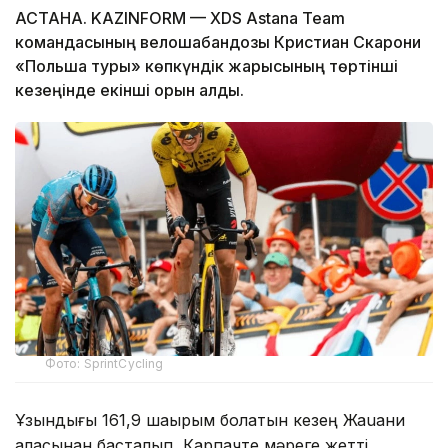
АСТАНА. KAZINFORM — XDS Astana Team
командасының велошабандозы Кристиан Скарони
«Польша туры» көпкүндік жарысының төртінші
кезеңінде екінші орын алды.
Фото: SprintCycling
Ұзындығы 161,9 шақырым болатын кезең Жаuани
қаласынан басталып, Карпачте мәреге жетті.