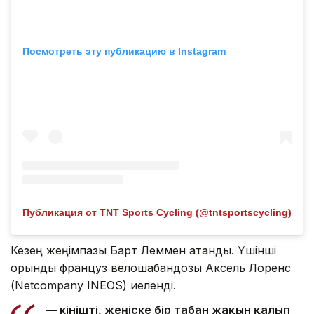
Посмотреть эту публикацию в Instagram
Публикация от TNT Sports Cycling (@tntsportscycling)
Кезең жеңімпазы Барт Леммен атанды. Үшінші
орынды француз велошабандозы Аксель Лоренс
(Netcompany INEOS) иеленді.
— Өкінішті, жеңіске бір табан жақын қалып