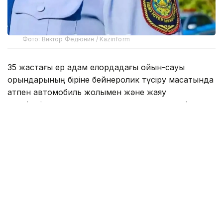
Фото: Виктор Федюнин / Kazinform
35 жастағы ер адам елордадағы ойын-сауық
орындарының біріне бейнеролик түсіру мақсатында
атпен автомобиль жолымен және жаяу
жүргіншілерге арналған тротуарлармен жүріп,
жаяу жүргіншілердің қозғалысына кедергі келтірген.
Кейін «Бәйтерек» монументі маңына қарай бет
алған кезде, жол қиылыстарының бірінде жылқы
тротуарды ластап, жасыл желектерге зақым
келтірген. Осылайша абаттандыру саласындағы
заңнама талаптары бұзылған.
Аталған екі құқық бұзушылық фактісі бойынша ер адам
әкімшілік жауаптылыққа тартылды.