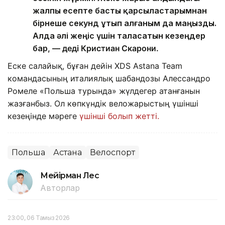
жалпы есепте басты қарсыластарымнан
бірнеше секунд ұтып алғаным да маңызды.
Алда әлі жеңіс үшін таласатын кезеңдер
бар
, — деді Кристиан Скарони.
Еске салайық, бұған дейін XDS Astana Team
командасының италиялық шабандозы Алессандро
Ромеле «Польша турында» жүлдегер атанғанын
жазғанбыз. Ол көпкүндік веложарыстың үшінші
кезеңінде мәреге
үшінші болып жетті.
Польша
Астана
Велоспорт
Мейірман Лес
Авторлар
23:00, 06 Тамыз 2026