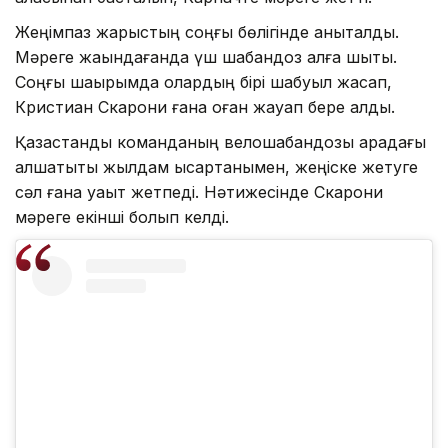
Жеңімпаз жарыстың соңғы бөлігінде анықталды.
Мәреге жақындағанда үш шабандоз алға шықты.
Соңғы шақырымда олардың бірі шабуыл жасап,
Кристиан Скарони ғана оған жауап бере алды.
Қазақстандық команданың велошабандозы арадағы
алшақтықты жылдам қысқартқанымен, жеңіске жетуге
сәл ғана уақыт жетпеді. Нәтижесінде Скарони
мәреге екінші болып келді.