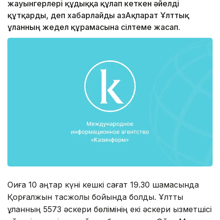
жауынгерлері құдыққа құлап кеткен әйелді
құтқарды, деп хабарлайды ҚазАқпарат Ұлттық
ұланның жедел құрамасына сілтеме жасап.
Оқиға 10 қаңтар күні кешкі сағат 19.30 шамасында
Қорғалжын тасжолы бойында болды. Ұлттық
ұланның 5573 әскери бөлімінің екі әскери қызметшісі