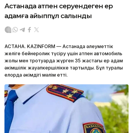
Астанада атпен серуендеген ер
адамға айыппұл салынды
АСТАНА. KAZINFORM — Астанада әлеуметтік
желіге бейнеролик түсіру үшін атпен автомобиль
жолы мен тротуарда жүрген 35 жастағы ер адам
әкімшілік жауапкершілікке тартылды. Бұл туралы
елорда әкімдігі мәлім етті.