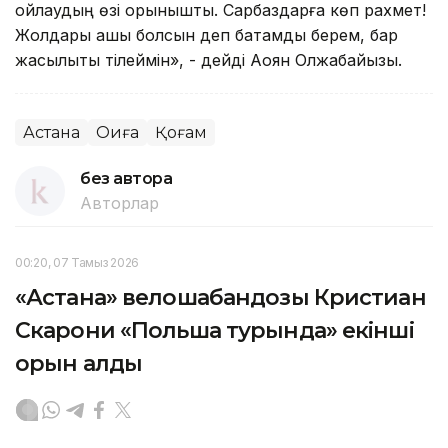
ойлаудың өзі қорқынышты. Сарбаздарға көп рахмет!
Жолдары ашық болсын деп батамды берем, бар
жақсылықты тілеймін», - дейді Аққоян Олжабайқызы.
Астана
Оқиға
Қоғам
без автора
Авторлар
00:20, 07 Тамыз 2026
«Астана» велошабандозы Кристиан
Скарони «Польша турында» екінші
орын алды