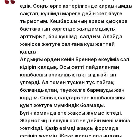
едік. Соңғы өрге көтерілгенде қарқынымды
сақтап, күшімді мәреге дейін жеткізуге
тырыстым. Көшбасшының арасы қысқара
бастағанын көргенде жылдамдықты
арттырып, бар күшімді салдым. Алайда
жеңіске жетуге сәл ғана күш жетпей
қалды.
Алдыңғы өрден кейін Бреннер екеуіміз сәл
кідіріп қалдық. Осы сәтті пайдаланған
көшбасшы арақашықтықты ұлғайтып
үлгерді. Ал төмен түскен тұс тайғақ
болғандықтан, тәуекелге бармауды жөн
көрдім. Соның салдарынан көшбасшыны
қуып жетуге мүмкіндік болмады.
Бүгін команда өте жақсы жұмыс істеді.
Жарыстың шешуші сәтіне дейін мені мінсіз
жеткізді. Қазір өзімді жақсы формада
сезініп жүрмін. Жеке жарыс алдындағы