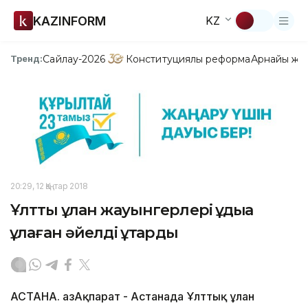
KAZINFORM
KZ
Сайлау-2026
Конституциялық реформа
Арнайы жо
Тренд:
20:29, 12 Қаңтар 2018
Ұлттық ұлан жауынгерлері құдыққа
құлаған әйелді құтқарды
АСТАНА. ҚазАқпарат - Астанада Ұлттық ұлан