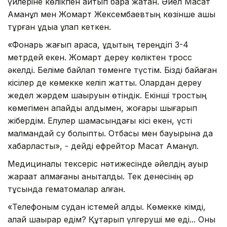
үйлеріне көлікпен қайтып бара жатқан. Әйел Мақсат
Аманқұл мен Жомарт Жексембаевтың көзінше ашық
тұрған құдыққа құлап кеткен.
«Фонарь жағып қарасақ, құдықтың тереңдігі 3-4
метрдей екен. Жомарт дереу көліктен тросс
әкелді. Беліме байлап төменге түстім. Бізді байқаған
кісілер де көмекке келіп жатты. Олардан дереу
жедел жәрдем шақыруын өтіндік. Екінші тростың
көмегімен апайды алдымен, жоғары шығарып
жібердім. Елулер шамасындағы кісі екен, үсті
малмандай су болыпты. Отбасы мен бауырына да
хабарластық», - дейді ефрейтор Мақсат Аманқұл.
Медициналық тексеріс нәтижесінде әйелдің ауыр
жарақат алмағаны анықталды. Тек денесінің әр
тұсында гематомалар қалған.
«Телефоным судан істемей қалды. Көмекке кімді,
қалай шақырар едім? Құтқарып үлгеруші ме еді... Оны