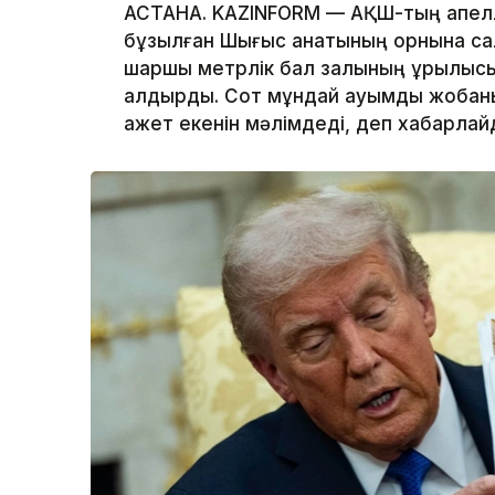
АСТАНА. KAZINFORM — АҚШ-тың апелля
бұзылған Шығыс қанатының орнына с
шаршы метрлік бал залының құрылыс
қалдырды. Сот мұндай ауқымды жобаны
қажет екенін мәлімдеді, деп хабарла