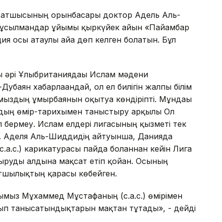
с хатшысының орынбасары доктор Адель Аль-
мұсылмандар ұйымы қыркүйек айын «Пайғамбар
ия осы атаулы айға дөп келген болатын. Бұл
 әрі Ұлыбританиядағы Ислам мәдени
убаян хабарлағандай, ол ел билігін жалпы білім
ыздың ғұмырбаянын оқытуға көндіріпті. Мұндағы
здың өмір-тарихымен таныстыру арқылы Ол
жол бермеу. Ислам елдері лигасының қызметі тек
ы. Аделя Аль-Шиддидің айтуынша, Данияда
.с.) карикатурасы пайда болғаннан кейін Лига
стыруды алдына мақсат етіп қойған. Осының
ртшылықтың қарасы көбейген.
мыз Мұхаммед Мұстафаның (с.а.с.) өмірімен
ып танысатындықтарын мақтан тұтады», - дейді