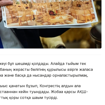
еуі бұл шешімді қолдады. Алайда тыйым тек
баның жерасты бөлігінің құрылысы әзірге жалғаса
ана және басқа да нысандар орналастырылмақ.
ығыс қанатын бұзып, Конгрестің алдын ала
тағаннан кейін туындады. Жобаға қарсы АҚШ-
тық қоры сотқа шағым түсірді.