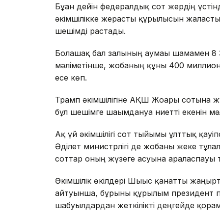
Бұған дейін федералдық сот жердің үсті
әкімшілікке жерасты құрылысын жалғасты
шешімді растады.
Болашақ бал залының аумағы шамамен 
мәліметінше, жобаның құны 400 миллион 
есе көп.
Трамп әкімшілігіне АҚШ Жоғарғы сотына жү
бұл шешімге шағымдануға ниетті екенін мә
Ақ үй әкімшілігі сот тыйымы ұлттық қауіп
Әділет министрлігі де жобаны жеке тұл
соттар оның жүзеге асуына араласпауы ти
Әкімшілік өкілдері Шығыс қанатты жаңғырт
айтуынша, бұрынғы құрылым президент п
шабуылдардан жеткілікті деңгейде қорғам