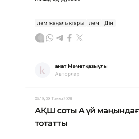
Әлем жаңалықтары
Әлем
Дін
Қанат Мәметқазыұлы
Авторлар
05:19, 08 Тамыз 2026
АҚШ соты Ақ үй маңында
тоқтатты