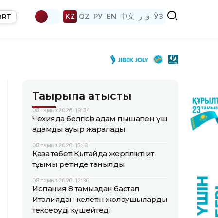
KZ
QZ
РУ
EN
中文
ق ز
ЎЗ
ORT
Тақырыпқа қатысты
08 тамыз 2026, 19:34
Чехияда белгісіз адам пышақпен үш
адамды ауыр жаралады
08 тамыз 2026, 15:18
Қазақ төбеті Қытайда жергілікті ит
тұқымы ретінде танылды
08 тамыз 2026, 12:36
Испания 8 тамыздан бастап
Италиядан келетін жолаушыларды
тексеруді күшейтеді