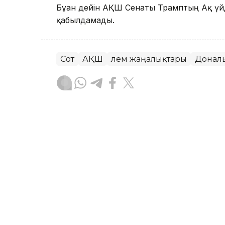
Бұған дейін АҚШ Сенаты Трамптың Ақ үй
қабылдамады.
Сот
АҚШ
Әлем жаңалықтары
Донал
Динара Маханова
Авторлар
04:57, 08 Тамыз 2026
Абелардо де ла Эсприэл
қызметіне кірісті