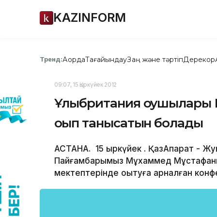
KAZINFORM
Ақорда
Тағайындау
Заң және тәртіп
Дерекқор
Тренд:
09:07, 15 Қыркүйек 2012
Ұлыбритания оқушылары
оқып танысатын болады
АСТАНА. 15 қыркүйек . ҚазАқпарат - Ж
Пайғамбарымыз Мұхаммед Мұстафаның
мектептерінде оқытуға арналған конф