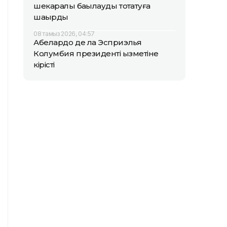
шекаралық бақылауды тоқтатуға
шақырды
08 тамыз 2026, 04:57
Абелардо де ла Эсприэлья
Колумбия президенті қызметіне
кірісті