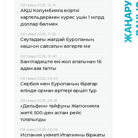
08 тамыз 2026, 12:14
АҚШ Колумбияға есірткі
картельдерімен күрес үшін 1 млрд
доллар бөлмек
08 тамыз 2026, 11:30
Сеутадағы жағдай Еуропаның
көші-қон саясатын өзгерте ме
08 тамыз 2026, 10:40
Бангладеште екі жол апатынан 16
адам қаза тапты
08 тамыз 2026, 09:43
Сербия мен Еуропаның бірқатар
елінде орман өрттері өршіп тұр
08 тамыз 2026, 06:35
«Дельфин» тайфуны Жапонияға
жетті: 500-ден астам рейс
тоқтатылды
08 тамыз 2026, 06:04
Испания үкіметі Италияны біржақты