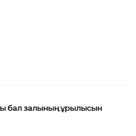
ғы бал залының құрылысын