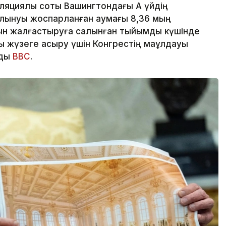
циялық соты Вашингтондағы Ақ үйдің
алынуы жоспарланған аумағы 8,36 мың
ын жалғастыруға салынған тыйымды күшінде
 жүзеге асыру үшін Конгрестің мақұлдауы
йды
BBC
.