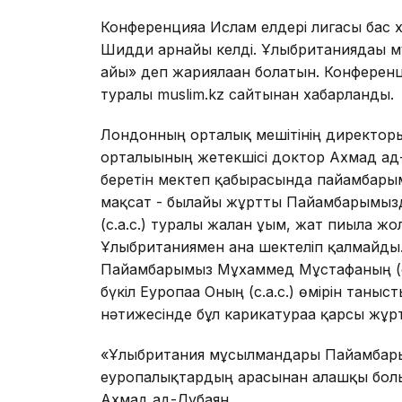
Конференцияға Ислам елдері лигасы ба
Шидди арнайы келді. Ұлыбританиядағы 
айы» деп жариялаған болатын. Конференц
туралы muslim.kz сайтынан хабарланды.
Лондонның орталық мешітінің директоры
орталығының жетекшісі доктор Ахмад ад-Д
беретін мектеп қабырғасында пайғамбарым
мақсат - былайғы жұртты Пайғамбарымы
(с.а.с.) туралы жалған ұғым, жат пиғылға 
Ұлыбританиямен ғана шектеліп қалмайд
Пайғамбарымыз Мұхаммед Мұстафаның (с.а
бүкіл Еуропаға Оның (с.а.с.) өмірін таны
нәтижесінде бұл карикатураға қарсы жұ
«Ұлыбритания мұсылмандары Пайғамбары
еуропалықтардың арасынан алғашқы бол
Ахмад ад-Дубаян.