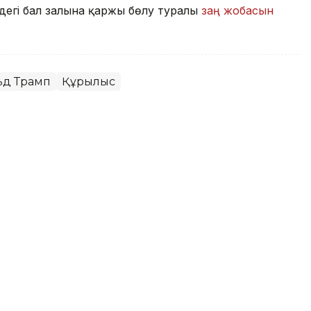
дегі бал залына қаржы бөлу туралы
заң жобасын
ьд Трамп
Құрылыс
ья Колумбия президенті