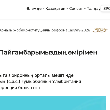
Әлемде
Қазақстан
Саясат
Талдау
SP
Арнайы жоба
Конституциялық реформа
Сайлау-2026
 Пайғамбарымыздың өмірімен
уықта Лондонның орталық мешітінде
 (с.а.с.) ғұмырбаянын Ұлыбритания
еренция болып өтті.