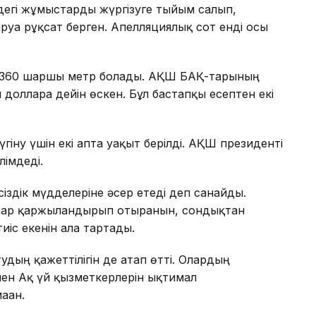
ндегі жұмыстарды жүргізуге тыйым салып,
руға рұқсат берген. Апелляциялық сот енді осы
8 360 шаршы метр болады. АҚШ БАҚ-тарының
долларға дейін өскен. Бұл бастапқы есептен екі
гіну үшін екі апта уақыт берілді. АҚШ президенті
лімдеді.
сіздік мүдделеріне әсер етеді деп санайды.
ғалар қаржыландырып отырғанын, сондықтан
іс екенін алға тартады.
удың қажеттілігін де атап өтті. Олардың
ен Ақ үй қызметкерлерін ықтимал
аған.