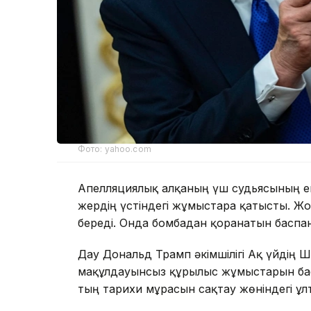
Фото: yahoo.com
Апелляциялық алқаның үш судьясының ек
жердің үстіндегі жұмыстарға қатысты. Жо
береді. Онда бомбадан қорғанатын басп
Дау Дональд Трамп әкімшілігі Ақ үйдің Ш
мақұлдауынсыз құрылыс жұмыстарын бас
тың тарихи мұрасын сақтау жөніндегі ұлт