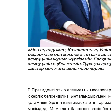
«Мен ең алдымен, Қазақстанның Үшін
реформасы мен мемлекеттің өзге де с
асыру үшін жұмыс жүргіземін. Басқаш
асыру үшін еңбек етемін. Тұрақты дам
әдістер мен жаңа шешімдер керек».
ҚР Президенті өткір әлеуметтік мәселеле
іскерлік белсенділікті ынталандырумен,
қоғамның бірлігін қамтамасыз етіп, әр 
мәлімдеді. Мемлекет басшысы өзінің бас