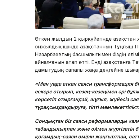
Өткен жылдың 2 қыркүйегінде Қазақстан
онжылдық ішінде Қазақстанның Тұңғыш П
Назарбаевтың басшылығымен біздің елімі
айналғанын атап өтті. Енді Қазақстанға Тәу
дамытудың сапалы жаңа деңгейіне шығар
«Мен уәде еткен саяси трансформация б
ескере отырып, кезең-кезеңімен әрі бұ
көрсетіп отырғандай, шұғыл, жүйесіз са
тұрақсыздандыруға, тіпті мемлекеттілікті
Сондықтан біз саяси реформаларды «алға
табандылықпен және оймен жүргізетін бо
қоғамдық-саяси өмірін жаңғыртпай, сәт