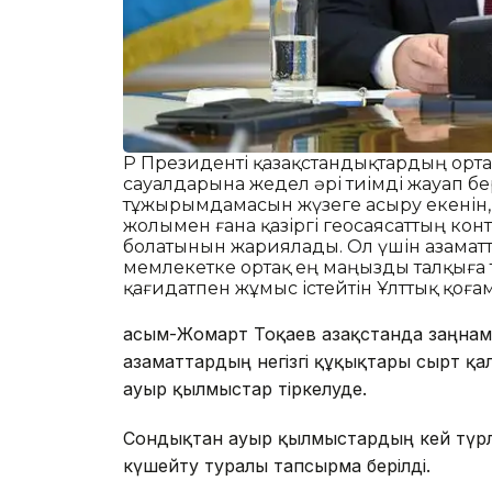
ҚР Президенті қазақстандықтардың ортақ
сауалдарына жедел әрі тиімді жауап бе
тұжырымдамасын жүзеге асыру екенін,
жолымен ғана қазіргі геосаясаттың кон
болатынын жариялады. Ол үшін азаматт
мемлекетке ортақ ең маңызды талқыға т
қағидатпен жұмыс істейтін Ұлттық қоға
Қасым-Жомарт Тоқаев Қазақстанда заңнам
азаматтардың негізгі құқықтары сырт қалғ
ауыр қылмыстар тіркелуде.
Сондықтан ауыр қылмыстардың кей түрле
күшейту туралы тапсырма берілді.