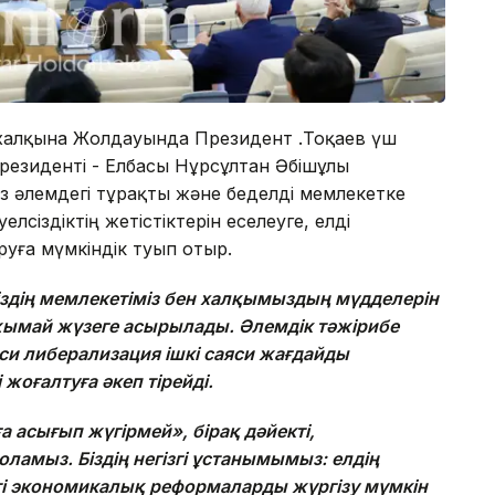
 халқына Жолдауында Президент Қ.Тоқаев үш
резиденті - Елбасы Нұрсұлтан Әбішұлы
з әлемдегі тұрақты және беделді мемлекетке
елсіздіктің жетістіктерін еселеуге, елді
уға мүмкіндік туып отыр.
іздің мемлекетіміз бен халқымыздың мүдделерін
лжымай жүзеге асырылады. Әлемдік тәжірибе
яси либерализация ішкі саяси жағдайды
 жоғалтуға әкеп тірейді.
 асығып жүгірмей», бірақ дәйекті,
ламыз. Біздің негізгі ұстанымымыз: елдің
ті экономикалық реформаларды жүргізу мүмкін