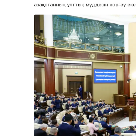
Қазақстанның ұлттық мүддесін қорғау екен