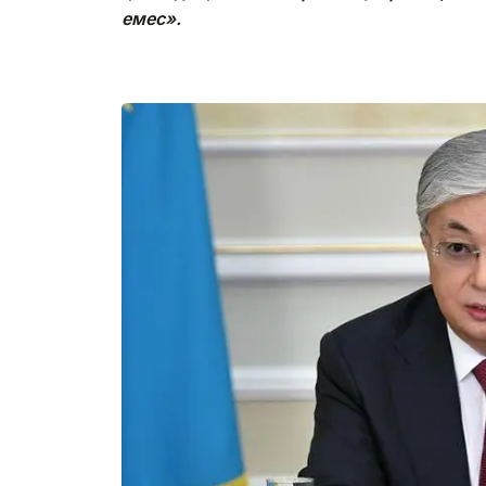
емес».