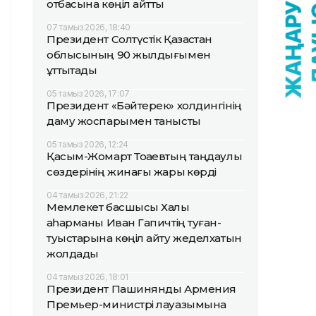
отбасына көңіл айтты
07 тамыз 2026, 18:40
Президент Солтүстік Қазақстан
облысының 90 жылдығымен
құттықтады
05 тамыз 2026, 17:07
Президент «Бәйтерек» холдингінің
даму жоспарымен танысты
05 тамыз 2026, 12:24
Қасым-Жомарт Тоқаевтың таңдаулы
сөздерінің жинағы жарық көрді
04 тамыз 2026, 21:22
Мемлекет басшысы Халық
қаһарманы Иван Гапичтің туған-
туыстарына көңіл айту жеделхатын
жолдады
04 тамыз 2026, 18:01
Президент Пашинянды Армения
Премьер-министрі лауазымына