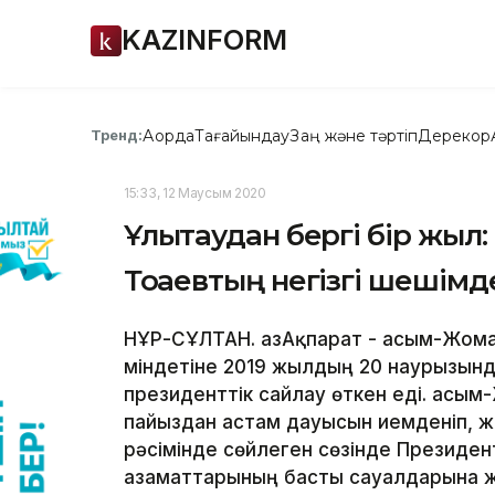
KAZINFORM
Ақорда
Тағайындау
Заң және тәртіп
Дерекқор
Тренд:
15:33, 12 Маусым 2020
Ұлықтаудан бергі бір жы
Тоқаевтың негізгі шешімд
НҰР-СҰЛТАН. ҚазАқпарат - Қасым-Жом
міндетіне 2019 жылдың 20 наурызында
президенттік сайлау өткен еді. Қас
пайыздан астам дауысын иемденіп, ж
рәсімінде сөйлеген сөзінде Президент
азаматтарының басты сауалдарына жау