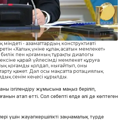
 міндеті - азаматтардың конструктивті
ретін «Халық үніне құлақ асатын мемлекет»
 билік пен қоғамның тұрақты диалогы
тексіне қарай үйлесімді мемлекет құруға
ық қоғамды қолдап, нығайтып, оны
арту қажет. Дәл осы мақсатта ротациялық
мдық сенім кеңесі құрылды.
аны ізгілендіру жұмысына маңыз беріліп,
анын атап өтті. Сол себепті елде әлі де көптеген
рі үшін жауапкершілікті заңнамалық түрде