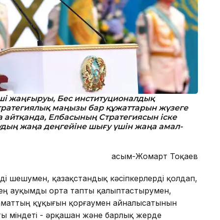
ші жаңғыруы, Бес институционалдық
тратегиялық маңызы бар құжаттарын жүзеге
а айтқанда, Елбасының Стратегиясын іске
удың жаңа деңгейіне шығу үшін жаңа амал-
Қасым-Жомарт Тоқаев
рді шешумен, қазақстандық кәсіпкерлерді қолдап,
 кең ауқымды орта тапты қалыптастырумен,
азаматтың құқығын қорғаумен айналысатынын
ты міндеті - әрқашан және барлық жерде