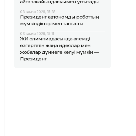
қайта тағайындалуымен құттықтады
03 тамыз 2026, 15:28
Президент автономды роботтың
мүмкіндіктерімен танысты
03 тамыз 2026, 15:11
ЖИ олимпиадасында әлемді
өзгертетін жаңа идеялар мен
жобалар дүниеге келуі мүмкін —
Президент