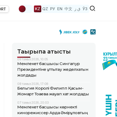
KZ
QZ
РУ
EN
中文
ق ز
ЎЗ
ORT
Тақырыпқа қатысты
09 тамыз 2026, 10:05
Мемлекет басшысы Сингапур
Президентіне құттықтау жеделхатын
жолдады
08 тамыз 2026, 17:08
Бельгия Королі Филипп Қасым-
Жомарт Тоқаевқа жауап хат жолдады
07 тамыз 2026, 20:03
Мемлекет басшысы көрнекті
кинорежиссер Ардақ Әмірқұловтың