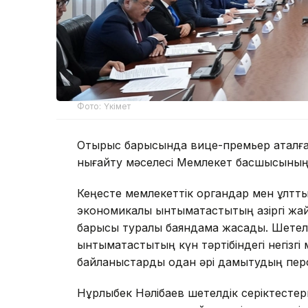
Фото: Үкімет
Отырыс барысында вице-премьер аталған
нығайту мәселесі Мемлекет басшысының 
Кеңесте мемлекеттік органдар мен ұлтт
экономикалық ынтымақтастықтың қазіргі ж
барысы туралы баяндама жасады. Шетелд
ынтымақтастықтың күн тәртібіндегі негізг
байланыстарды одан әрі дамытудың пер
Нұрлыбек Нәлібаев шетелдік серіктесте