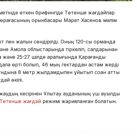
зметінде өткен брифингіде Төтенше жағдайлар
і төрағасының орынбасары Марат Хасенов мәлім
рт пен жалын сөндірілді. Оның 120-сы орманда
және Ақмола облыстарында тіркеліп, салдарынан
нда және 25-27 шілде аралығында Қарағанды
дала өрті болып, 46 мың гектардан астам жерді
ндына 8 метр жылдамдықпен ұйытқып соққан қатты
дай өкілі.
з жаудың кесірінен Ұлытау ауданының үш ауылдық
Төтенше жағдай
режимі жарияланған болатын.