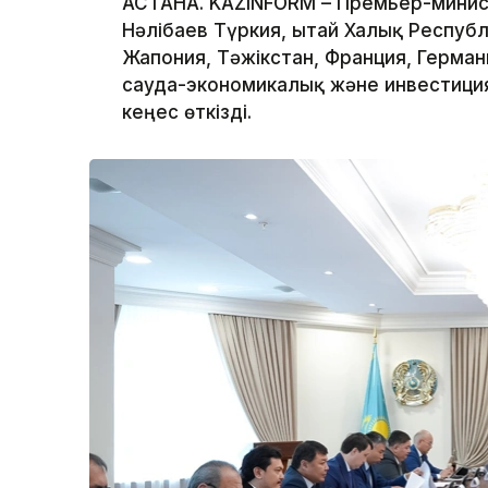
АСТАНА. KAZINFORM – Премьер-минис
Нәлібаев Түркия, Қытай Халық Респуб
Жапония, Тәжікстан, Франция, Герма
сауда-экономикалық және инвестиц
кеңес өткізді.