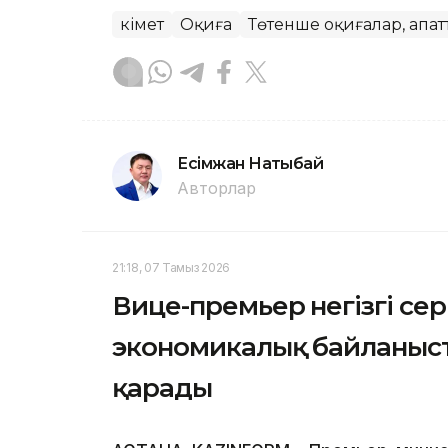
Үкімет
Оқиға
Төтенше оқиғалар, апат
Есімжан Нақтыбай
Авторлар
21:18, 07 Тамыз 2026
Вице-премьер негізгі се
экономикалық байланыс
қарады