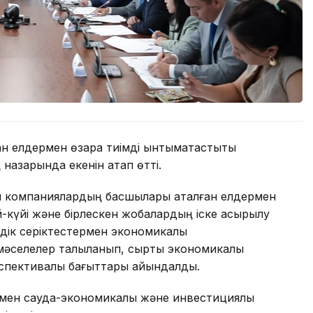
 елдермен өзара тиімді ынтымақтастықты
назарында екенін атап өтті.
ық компаниялардың басшылары аталған елдермен
ай-күйі және бірлескен жобалардың іске асырылу
ік серіктестермен экономикалық
і мәселелер талқыланып, сыртқы экономикалық
спективалы бағыттары айқындалды.
рмен сауда-экономикалық және инвестициялық