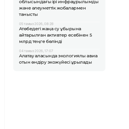
облысындағы ірі инфрақұрылымдық
және әлеуметтік жобалармен
танысты
05 тамыз 2026, 08:28
Ақтөбедегі жаңа су құбырына
қайтарылған активтер есебінен 5
млрд теңге бөлінді
04 тамыз 2026, 17:07
Алатау қаласында экологиялық авиа
отын өндіру экожүйесі құрылады