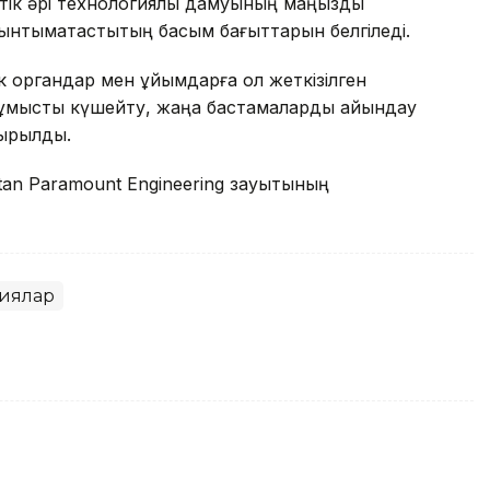
птік әрі технологиялық дамуының маңызды
 ынтымақтастықтың басым бағыттарын белгіледі.
органдар мен ұйымдарға қол жеткізілген
 жұмысты күшейту, жаңа бастамаларды айқындау
сырылды.
tan Paramount Engineering зауытының
иялар