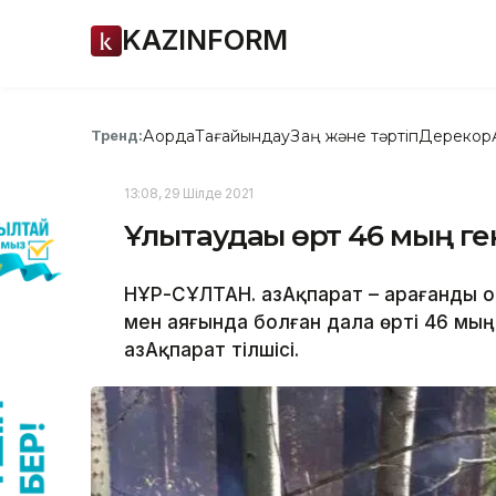
KAZINFORM
Ақорда
Тағайындау
Заң және тәртіп
Дерекқор
Тренд:
13:08, 29 Шілде 2021
Ұлытаудағы өрт 46 мың г
НҰР-СҰЛТАН. ҚазАқпарат – Қарағанды
мен аяғында болған дала өрті 46 мы
ҚазАқпарат тілшісі.