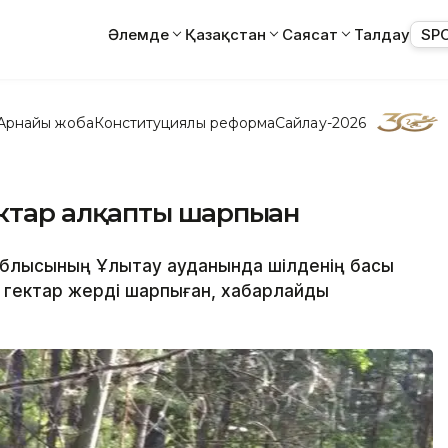
Әлемде
Қазақстан
Саясат
Талдау
SP
Арнайы жоба
Конституциялық реформа
Сайлау-2026
ектар алқапты шарпыған
 облысының Ұлытау ауданында шілденің басы
ң гектар жерді шарпыған, хабарлайды