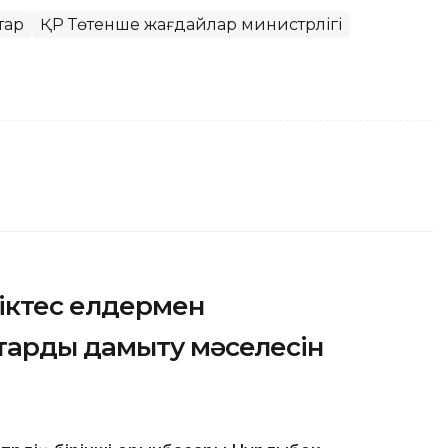
тар
ҚР Төтенше жағдайлар министрлігі
ріктес елдермен
тарды дамыту мәселесін