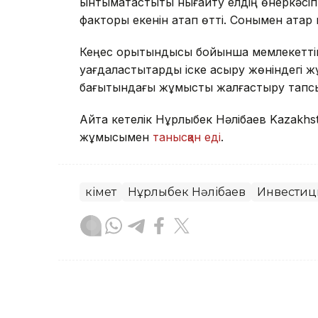
ынтымақтастықты нығайту елдің өнеркәсі
факторы екенін атап өтті. Сонымен қатар
Кеңес қорытындысы бойынша мемлекеттік 
уағдаластықтарды іске асыру жөніндегі
бағытындағы жұмысты жалғастыру тап
Айта кетелік Нұрлыбек Нәлібаев Kazakhs
жұмысымен
танысқан еді
.
Үкімет
Нұрлыбек Нәлібаев
Инвестиц
Назым Бөлесова
Авторлар