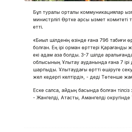
Бұл туралы орталық коммуникациялар қы
министрлігі Өртке қарсы қызмет комитет
етті.
«Биыл шілденің өзінде ғана 796 табиғи ө
болған. Ең ірі орман өрттері Қарағанды 
екі адам қаза болды. 3-7 шілде аралыға
облысының Ұлытау ауданында ғана 7 ірі 
шарпыды. Ұлытаудағы өртті өшіруге секу
жел кедергі келтірді», - деді Төтенше жағ
Еске салсақ, айдың басында болған тілсі
- Жангелді, Ақтасты, Амангелді округінде