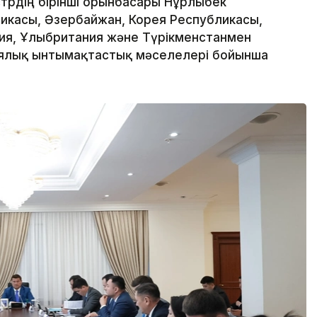
трдің бірінші орынбасары Нұрлыбек
ликасы, Әзербайжан, Корея Республикасы,
ния, Ұлыбритания және Түрікменстанмен
иялық ынтымақтастық мәселелері бойынша