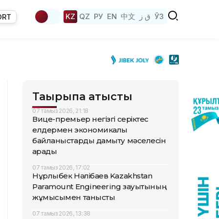
KZ
QZ
РУ
EN
中文
ق ز
ЎЗ
ORT
Тақырыпқа қатысты
07 тамыз 2026, 21:18
Вице-премьер негізгі серіктес
елдермен экономикалық
байланыстарды дамыту мәселесін
қарады
07 тамыз 2026, 17:02
Нұрлыбек Нәлібаев Kazakhstan
Paramount Engineering зауытының
жұмысымен танысты
07 тамыз 2026, 13:38