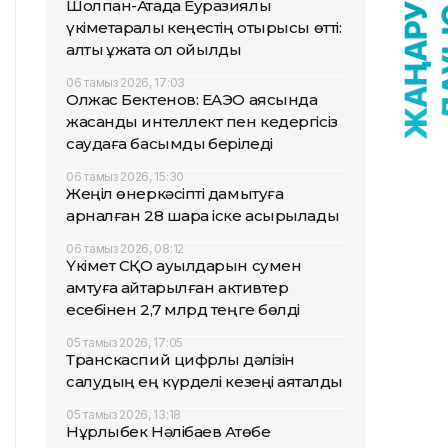
Шолпан-Атада Еуразиялық
үкіметаралық кеңестің отырысы өтті:
алты құжатқа қол қойылды
06 тамыз 2026, 17:03
Олжас Бектенов: ЕАЭО аясында
жасанды интеллект пен кедергісіз
саудаға басымдық беріледі
06 тамыз 2026, 15:30
Жеңіл өнеркәсіпті дамытуға
арналған 28 шара іске асырылады
06 тамыз 2026, 08:12
Үкімет СҚО ауылдарын сумен
қамтуға қайтарылған активтер
есебінен 2,7 млрд теңге бөлді
05 тамыз 2026, 17:05
Транскаспий цифрлық дәлізін
салудың ең күрделі кезеңі аяқталды
05 тамыз 2026, 13:18
Нұрлыбек Нәлібаев Ақтөбе