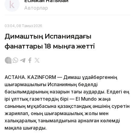
Есімжан Нақтыбай
Авторлар
03:04, 08 Тамыз 2026
Димаштың Испаниядағы
фанаттары 18 мыңға жетті
АСТАНА. KAZINFORM — Димаш Құдайбергеннің
шығармашылығы Испанияның беделді
басылымдарының назарын тағы аударды. Елдегі ең
ірі ұлттық газеттердің бірі — El Mundo жаңа
санының мұқабасына қазақстандық әншінің суретін
жариялап, оның шығармашылық жолы мен
халықаралық танымалдығына арналған көлемді
мақала шығарды.