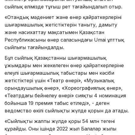
сыйлық елімізде тұңғыш рет тағайындалып отыр.
«Отандық мәдениет және өнер қайраткерлерінің
шығармашылық жетістіктерін таныту, дамыту
және насихаттау мақсатымен Қазақстан
Республикасының өнер саласындағы Umai ұлттық
сыйлығы тағайындалды.
Бұл сыйлық Қазақстанның шығармашылық
ұжымдары мен жекелеген өнер қайраткерлеріне
елеулі шығармашылық табыстары мен кәсіби
жетістіктері үшін «Театр өнері», «Музыкалық
орындаушылық өнер», «Хореографиялық өнер»,
«Театрдағы бейнелеу өнері» сияқты 4 номинация
бойынша 19 премия табыс етіледі», - деген
ведомство өкілі сыйлықтың жүлде қорын да атады.
«Сыйлықтың жалпы жүлде қоры 54 млн теңгені
құрайды. Оның ішінде 2022 жыл Балалар жылы