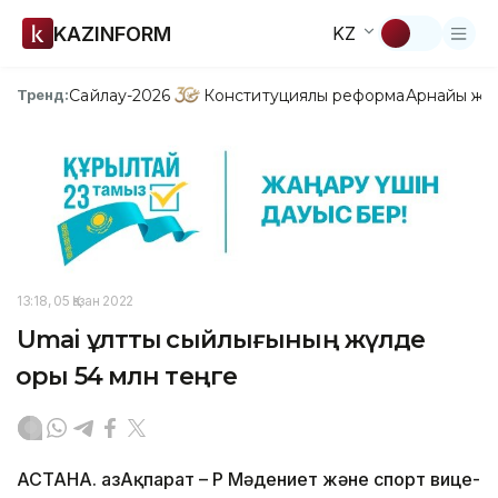
KAZINFORM
KZ
Сайлау-2026
Конституциялық реформа
Арнайы жо
Тренд:
13:18, 05 Қазан 2022
Umai ұлттық сыйлығының жүлде
қоры 54 млн теңге
АСТАНА. ҚазАқпарат – ҚР Мәдениет және спорт вице-