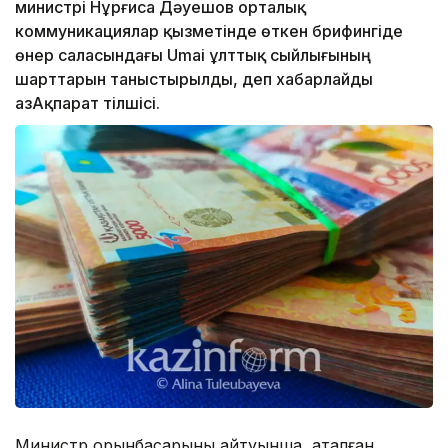
министрі Нұрғиса Дәуешов орталық
коммуникациялар қызметінде өткен брифингіде
өнер саласындағы Umai ұлттық сыйлығының
шарттарын таныстырылды, деп хабарлайды
ҚазАқпарат тілшісі.
Министр орынбасарының айтуынша, аталған