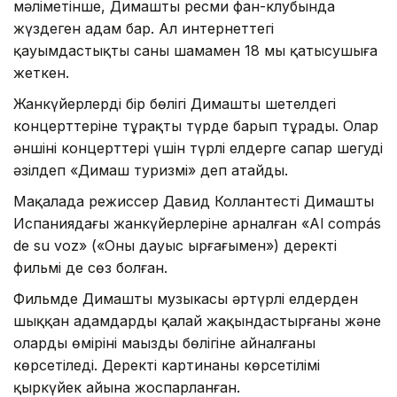
мәліметінше, Димаштың ресми фан-клубында
жүздеген адам бар. Ал интернеттегі
қауымдастықтың саны шамамен 18 мың қатысушыға
жеткен.
Жанкүйерлердің бір бөлігі Димаштың шетелдегі
концерттеріне тұрақты түрде барып тұрады. Олар
әншінің концерттері үшін түрлі елдерге сапар шегуді
әзілдеп «Димаш туризмі» деп атайды.
Мақалада режиссер Давид Коллантестің Димаштың
Испаниядағы жанкүйерлеріне арналған «Al compás
de su voz» («Оның дауыс ырғағымен») деректі
фильмі де сөз болған.
Фильмде Димаштың музыкасы әртүрлі елдерден
шыққан адамдарды қалай жақындастырғаны және
олардың өмірінің маңызды бөлігіне айналғаны
көрсетіледі. Деректі картинаның көрсетілімі
қыркүйек айына жоспарланған.