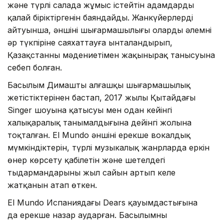
және түрлі салада жұмыс істейтін адамдарды
қалай біріктіргенін баяндайды. Жанкүйерлердің
айтуынша, әншінің шығармашылығы оларды әлемнің
әр түкпіріне саяхаттауға ынталандырып,
Қазақстанның мәдениетімен жақынырақ танысуына
себеп болған.
Басылым Димаштың алғашқы шығармашылық
жетістіктерінен бастап, 2017 жылы Қытайдағы
Singer шоуына қатысуы мен одан кейінгі
халықаралық танымалдығына дейінгі жолына
тоқталған. El Mundo әншінің ерекше вокалдық
мүмкіндіктерін, түрлі музыкалық жанрларда еркін
өнер көрсету қабілетін және шетелдегі
тыңдармандарының жыл сайын артып келе
жатқанын атап өткен.
El Mundo Испаниядағы Dears қауымдастығына
да ерекше назар аударған. Басылымның