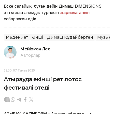
Еске салайық, бұған дейін Димаш DiMENSIONS
атты жаңа әлемдік турнесін
жариялағанын
хабарлаған едік.
Мәдениет
Әнші
Димаш Құдайберген
Музыка
Мейірман Лес
Авторлар
22:50, 07 Тамыз 2026
Атырауда екінші рет лотос
фестивалі өтеді
АТЫРАУ. KAZINFORM – Атырау облысының