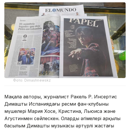
Фото: Dimashnewskz
Мақала авторы, журналист Ракель Р. Инсертис
Димаштың Испаниядағы ресми фан-клубының
мүшелері Мария Хосе, Кристина, Льюиса және
Агустинмен сөйлескен. Олардың әңгімелері арқылы
басылым Димаштың музыкасы әртүрлі жастағы