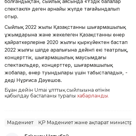
болғандықтан, сыйлық аясында «Үздік балалар
спектаклі» деген арнайы жүлде тағайындалып
отыр.
Сыйлық 2022 жылы Қазақстанның шығармашылық
ұжымдарына және жекелеген Қазақстанның өнер
қайраткерлеріне 2020 жылғы қыркүйектен бастап
2022 жылғы шілде аралығына дейінгі екі театрлық,
концерттік, шығармашылық маусымдағы
спектакльдер, концерттер, шығармашылық
жобалар, өнер туындылары үшін табысталады», -
деді Нұрғиса Дәуешов.
Бұған дейін Umai ұлттық сыйлығына өтінім
қабылдау басталғаны туралы
хабарланды.
Мәдениет
ҚР Мәдениет және ақпарат министрлі