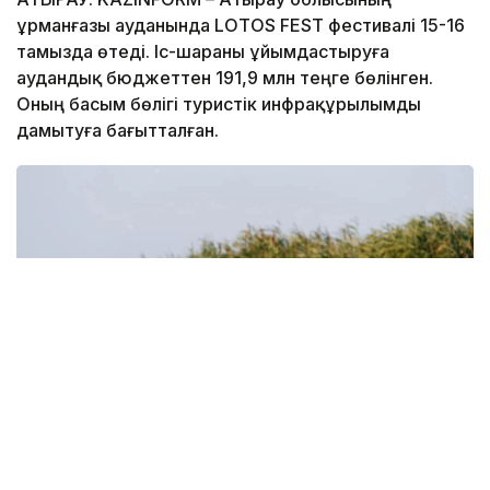
Құрманғазы ауданында LOTOS FEST фестивалі 15-16
тамызда өтеді. Іс-шараны ұйымдастыруға
аудандық бюджеттен 191,9 млн теңге бөлінген.
Оның басым бөлігі туристік инфрақұрылымды
дамытуға бағытталған.
Фото: Атырау өңірлік коммуникациялар қызметі