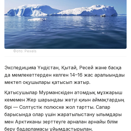
Фото: Pexels
Экспедицияға Үндістан, Қытай, Ресей және басқа
да мемлекеттерден келген 14–16 жас аралығындағы
мектеп оқушылары қатысып жатыр.
Қатысушылар Мурманскіден атомдық мұзжарғыш
кемемен Жер шарындағы жетуі қиын аймақтардың
бірі — Солтүстік полюске жол тартты. Сапар
барысында олар үшін жаратылыстану ғылымдары
мен Арктиканы зерттеуге арналған арнайы білім
беру бағдарламасы ұйымдастырылған.