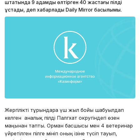
штатында 9 адамды өлтірген 40 жастағы пілді
ұстады, деп хабарлады Daily Mirror басылымы.
Жергілікті тұрғындарға үш жыл бойы шабуылдап
келген аналық пілді Палгхат округіндегі өзен
маңынан тапты. Орман басшысы мен 4 ветеринар
үйретілген пілге мініп оның ізіне түсіп тауып,