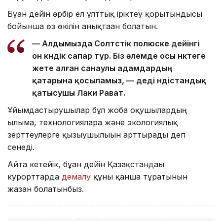
Бұған дейін әрбір ел ұлттық іріктеу қорытындысы
бойынша өз өкілін анықтаған болатын.
— Алдымызда Солтүстік полюске дейінгі
он күндік сапар тұр. Біз әлемде осы нүктеге
жете алған санаулы адамдардың
қатарына қосыламыз, — деді үндістандық
қатысушы Лаки Рават.
Ұйымдастырушылар бұл жоба оқушылардың
ғылымға, технологияларға және экологиялық
зерттеулерге қызығушылығын арттырады деп
сенеді.
Айта кетейік, бұған дейін Қазақстандағы
курорттарда
демалу
құны қанша тұратынын
жазған болатынбыз.