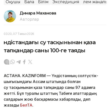
Оқушы
Бала
Білім
Экспедиция
Әлем жаңалы
Динара Маханова
Авторлар
03:20, 07 Тамыз 2026
Үндістандағы су тасқынынан қаза
тапқандар саны 100-ге таяды
АСТАНА. KAZINFORM — Үндістанның солтүстік-
шығысындағы Ассам штатында болған
су тасқынынан қаза тапқандар саны 97 адамға
жетті. Бұл туралы штаттың Табиғи апаттардың
салдарын жою басқармасы хабарлады, деп
жазады
БелТА
.