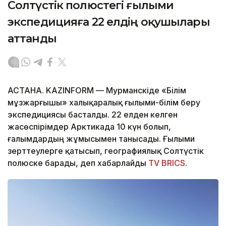
Солтүстік полюстегі ғылыми
экспедицияға 22 елдің оқушылары
аттанды
АСТАНА. KAZINFORM — Мурманскіде «Білім
мұзжарғышы» халықаралық ғылыми-білім беру
экспедициясы басталды. 22 елден келген
жасөспірімдер Арктикада 10 күн болып,
ғалымдардың жұмысымен танысады. Ғылыми
зерттеулерге қатысып, географиялық Солтүстік
полюске барады, деп хабарлайды
TV BRICS
.