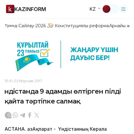
KAZINFORM
KZ
Сайлау-2026
Конституциялық реформа
Арнайы жо
Тренд:
15:41, 02 Маусым 2017
Үндістанда 9 адамды өлтірген пілді
қайта тәртіпке салмақ
АСТАНА. ҚазАқпарат - Үндістанның Керала