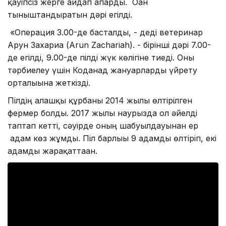
қауіпсіз жерге айдап апарды. Оған
тыныштандыратын дәрі егілді.
«Операция 3.00-де басталды, - деді ветеринар
Арун Захариа (Arun Zachariah). - бірінші дәрі 7.00-
де егілді, 9.00-де пілді жүк көлігіне тиеді. Оны
тәрбиелеу үшін Коданад жануарларды үйрету
орталығына жеткізді.
Пілдің алғашқы құрбаны 2014 жылы өлтірілген
фермер болды. 2017 жылғы наурызда ол әйелді
таптап кетті, сәуірде оның шабуылдауынан ер
адам көз жұмды. Піл барлығы 9 адамды өлтіріп, екі
адамды жарақаттаған.