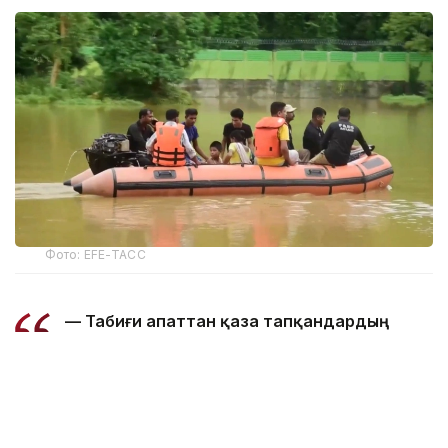
Фото: EFE-ТАСС
— Табиғи апаттан қаза тапқандардың
жалпы саны 97 адамға жетті. Ал 15
ауданда зардап шеккендер саны 168
мыңнан асты, — делінген басқарма
мәліметінде.