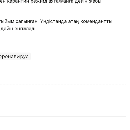
н карантин режимі аяқталғанға дейін жабық
тыйым салынған. Үндістанда қатаң коменданттық
ейін енгізіледі.
оронавирус