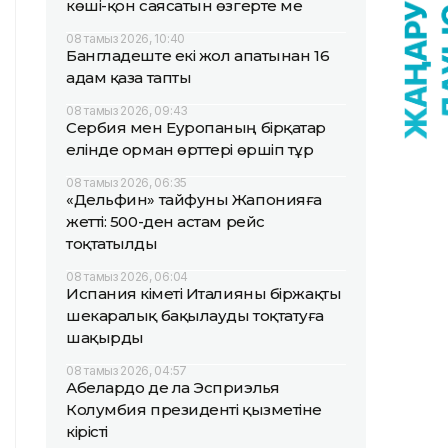
көші-қон саясатын өзгерте ме
08 тамыз 2026, 10:40
Бангладеште екі жол апатынан 16
адам қаза тапты
08 тамыз 2026, 09:43
Сербия мен Еуропаның бірқатар
елінде орман өрттері өршіп тұр
08 тамыз 2026, 06:35
«Дельфин» тайфуны Жапонияға
жетті: 500-ден астам рейс
тоқтатылды
08 тамыз 2026, 06:04
Испания үкіметі Италияны біржақты
шекаралық бақылауды тоқтатуға
шақырды
08 тамыз 2026, 04:57
Абелардо де ла Эсприэлья
Колумбия президенті қызметіне
кірісті