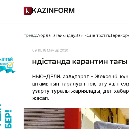
KAZINFORM
Ақорда
Тағайындау
Заң және тәртіп
Дерекқор
Тренд:
09:16, 18 Мамыр 2020
Үндістанда карантин тағы
НЬЮ-ДЕЛИ. ҚазАқпарат – Жексенбі күн
штамының таралуын тоқтату үшін елд
ұзарту туралы жариялады, деп хабар
жасап.