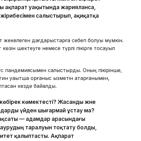
ы ақпарат уақытында жарияланса,
 тәжірибесімен салыстырып, ақиқатқа
ат жекелеген дағдарыстарға себеп болуы мүмкін.
көзін шектеуге немесе түрлі пікірге тосқауыл
с пандемиясымен салыстырды. Оның пікірінше,
тин уақытша қорғаныс қызметін атқарғанымен,
тасқан кезде байқалды.
көбірек көмектесті? Жасанды және
амдарды үйден шығармай ұстау ма?
мақсаты — адамдар арасындағы
 аурудың таралуын тоқтату болды,
нитет қалыптасты. Ақпарат