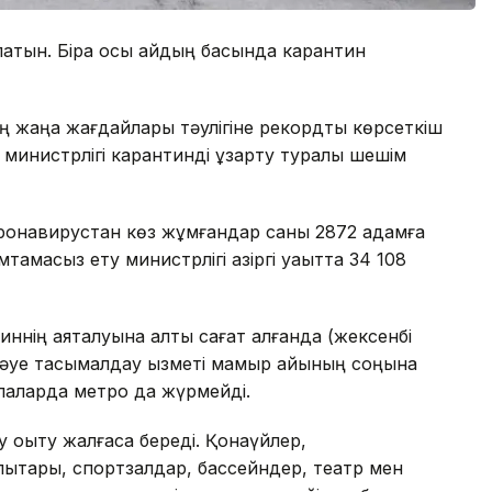
латын. Бірақ осы айдың басында карантин
ң жаңа жағдайлары тәулігіне рекордты көрсеткіш
ер министрлігі карантинді ұзарту туралы шешім
ронавирустан көз жұмғандар саны 2872 адамға
мтамасыз ету министрлігі қазіргі уақытта 34 108
ннің аяқталуына алты сағат қалғанда (жексенбі
лық әуе тасымалдау қызметі мамыр айының соңына
қалаларда метро да жүрмейді.
у оқыту жалғаса береді. Қонақүйлер,
ықтары, спортзалдар, бассейндер, театр мен