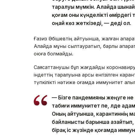
таралуы мүмкін. Алайда шынай
қоғам оны күнделікті өмірдегі
оңай көз жеткізеді, — деді ол.
Ғазиз Әбішевтің айтуынша, жалған ақпар
Алайда мұны сылтауратып, барлық ақпарат 
қоюға болмайды.
Саясаттанушы бұл жағдайды коронавиру
індеттің таралуына қарсы енгізілген каран
түпкілікті нәтиже қоғамда иммунитет қалып
— Бізге пандемияны жеңуге не 
табиғи иммунитет пе, әлде ад
Оның айтуынша, карантиннің 
байланысты барынша азайтып,
бірақ іс жүзінде қоғамда имму