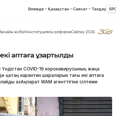
Әлемде
Қазақстан
Саясат
Талдау
SP
Арнайы жоба
Конституциялық реформа
Сайлау-2026
 екі аптаға ұзартылды
і Үндістан COVID-19 коронавирусының жаңа
е қатаң карантин шараларын тағы екі аптаға
лайды ҚазАқпарат WAM агенттігіне сілтеме