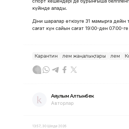
спорт кешендері де бұрынғыша белгіленге
күйінде қалады.
Діни шаралар өткізуге 31 мамырға дейін 
сағат күн сайын сағат 19:00-ден 07:00-ге д
Карантин
Әлем жаңалықтары
Әлем
К
Аяулым Алтынбек
Авторлар
13:57, 30 Шілде 2026