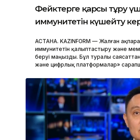
Фейктерге қарсы тұру ү
иммунитетін күшейту ке
АСТАНА. KAZINFORM — Жалған ақпара
иммунитетін қалыптастыру және мем
беруі маңызды. Бұл туралы саясатта
және цифрлық платформалар» сарап