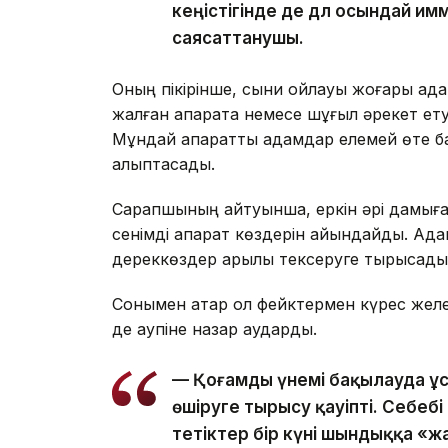
кеңістігінде де дәл осындай и
саясаттанушы.
Оның пікірінше, сыни ойлауы жоғары адам
жалған ақпаратқа немесе шұғыл әрекет ет
Мұндай ақпаратты адамдар елемей өте ба
қалыптасады.
Сарапшының айтуынша, еркін әрі дамыған 
сенімді ақпарат көздерін айқындайды. Ада
дереккөздер арқылы тексеруге тырысады
Сонымен қатар ол фейктермен күрес желеу
де қаупіне назар аударды.
— Қоғамды үнемі бақылауда ұста
өшіруге тырысу қауіпті. Себеб
тетіктер бір күні шындыққа «ж