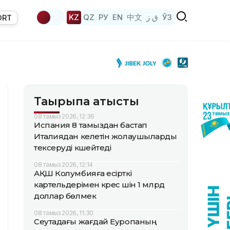
KZ
QZ
РУ
EN
中文
ق ز
ЎЗ
ORT
Тақырыпқа қатысты
08 тамыз 2026, 12:36
Испания 8 тамыздан бастап
Италиядан келетін жолаушыларды
тексеруді күшейтеді
08 тамыз 2026, 12:14
АҚШ Колумбияға есірткі
картельдерімен күрес үшін 1 млрд
доллар бөлмек
08 тамыз 2026, 11:30
Сеутадағы жағдай Еуропаның