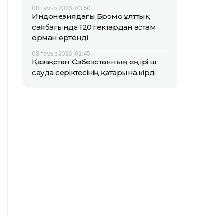
08 тамыз 2026, 03:50
Индонезиядағы Бромо ұлттық
саябағында 120 гектардан астам
орман өртенді
08 тамыз 2026, 02:45
Қазақстан Өзбекстанның ең ірі үш
сауда серіктесінің қатарына кірді