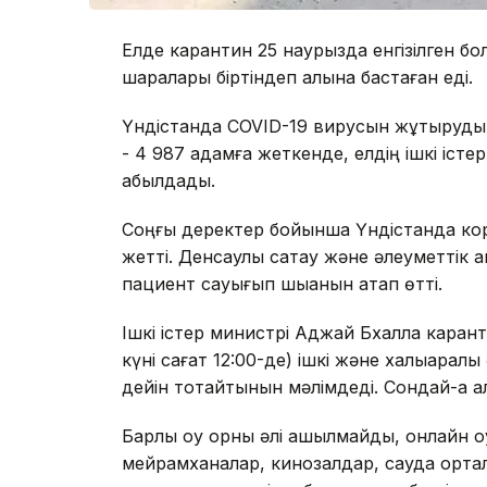
Елде карантин 25 наурызда енгізілген бо
шаралары біртіндеп алына бастаған еді.
Үндістанда COVID-19 вирусын жұқтыруды
- 4 987 адамға жеткенде, елдің ішкі іст
қабылдады.
Соңғы деректер бойынша Үндістанда ко
жетті. Денсаулық сақтау және әлеуметтік қа
пациент сауығып шыққанын атап өтті.
Ішкі істер министрі Аджай Бхалла каранти
күні сағат 12:00-де) ішкі және халықара
дейін тоқтайтынын мәлімдеді. Сондай-ақ 
Барлық оқу орны әлі ашылмайды, онлайн оқ
мейрамханалар, кинозалдар, сауда ортал