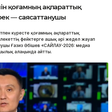
шін қоғамның ақпараттық
рек — саясаттанушы
тпен күресте қоғамның ақпараттық
лекеттің фейктерге ашық әрі жедел жауап
нушы Ғазиз Әбішев «САЙЛАУ-2026: медиа
шылық алаңында айтты.