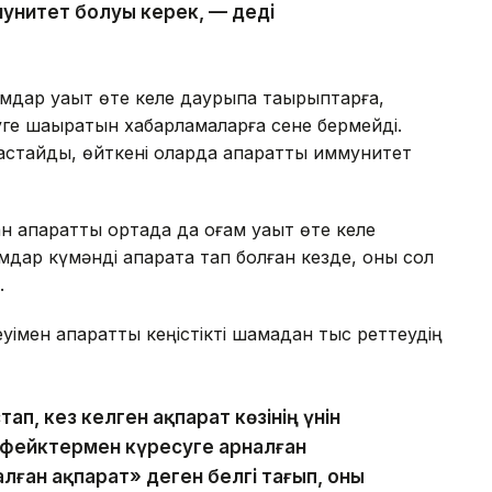
ммунитет болуы керек, — деді
дар уақыт өте келе даурықпа тақырыптарға,
уге шақыратын хабарламаларға сене бермейді.
стайды, өйткені оларда ақпараттық иммунитет
ақпараттық ортада да қоғам уақыт өте келе
мдар күмәнді ақпаратқа тап болған кезде, оны сол
.
імен ақпараттық кеңістікті шамадан тыс реттеудің
п, кез келген ақпарат көзінің үнін
і фейктермен күресуге арналған
алған ақпарат» деген белгі тағып, оны