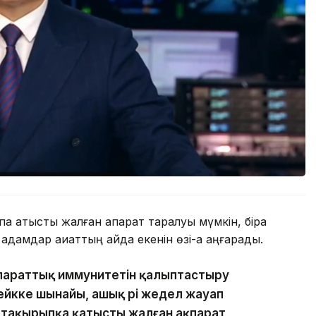
қа қатысты жалған ақпарат таралуы мүмкін, бірақ
дамдар ақиқаттың қайда екенін өзі-ақ аңғарады.
параттық иммунитетін қалыптастыру
ейкке шынайы, ашық әрі жедел жауап
і тақырыпқа қатысты жалған ақпарат