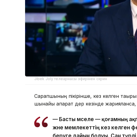
Jibek Joly телеарнасы эфирінен скрин
Сарапшының пікірінше, кез келген тақырып
шынайы ақпарат дер кезінде жарияланса, а
— Басты мәселе — қоғамның ақ
және мемлекеттің кез келген ф
беруге дайын болуы. Сан түрл