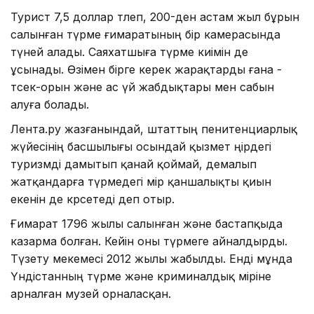
Турист 7,5 доллар төлеп, 200-ден астам жыл бұрын
салынған түрме ғимаратының бір камерасында
түней алады. Саяхатшыға түрме киімін де
ұсынады. Өзімен бірге керек жарақтарды ғана -
төсек-орын және ас үй жабдықтары мен сабын
алуға болады.
Лента.ру жазғанындай, штаттың пенитенциарлық
жүйесінің басшылығы осындай қызмет өңірдегі
туризмді дамытып қанай қоймай, демалып
жатқандарға түрмедегі өмір қаншалықты қиын
екенін де көрсетеді деп отыр.
Ғимарат 1796 жылы салынған және бастапқыда
казарма болған. Кейін оны түрмеге айналдырды.
Түзету мекемесі 2012 жылы жабылды. Енді мұнда
Үндістанның түрме және криминалдық өміріне
арналған музей орналасқан.