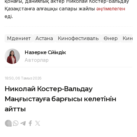
қонағы, даниялық актер Николай Костер-Вальдау
Қазақстанға алғашқы сапары жайлы
әңгімелеген
еді.
Мәдениет
Астана
Кинофестиваль
Өнер
Кино
Назерке Сүйіндік
Авторлар
18:50, 06 Тамыз 2026
Николай Костер-Вальдау
Маңғыстауға барғысы келетінін
айтты