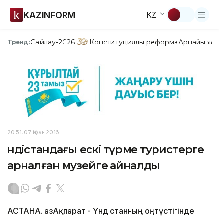
KAZINFORM
KZ
Сайлау-2026
Конституциялық реформа
Арнайы жо
Тренд:
20:51, 07 Қазан 2016
Үндістандағы ескі түрме туристерге
арналған музейге айналды
АСТАНА. ҚазАқпарат - Үндістанның оңтүстігінде