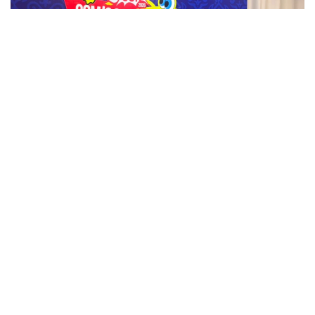
Фото: Назерке Сүйіндік/Kazinform
Comic Con Astana 2026 аясында өткен баспасөз
мәслихатында актер әр ұсынылған рөлге келісе
бермейтінін айтты.
— Мен сомдайтын кейіпкерді түсіне алуым
керек. Оның әрекетін құптамауым мүмкін,
бірақ не үшін солай істегенін ұғынғым
келеді. Алайда ешқашан келіспейтін