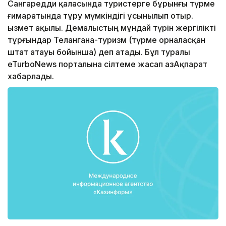
Сангаредди қаласында туристерге бұрынғы түрме
ғимаратында тұру мүмкіндігі ұсынылып отыр.
Қызмет ақылы. Демалыстың мұндай түрін жергілікті
тұрғындар Телангана-туризм (түрме орналасқан
штат атауы бойынша) деп атады. Бұл туралы
eTurboNews порталына сілтеме жасап ҚазАқпарат
хабарлады.