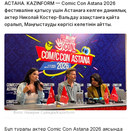
АСТАНА. KAZINFORM — Comic Con Astana 2026
фестиваліне қатысу үшін Астанаға келген даниялық
актер Николай Костер-Вальдау Қазақстанға қайта
оралып, Маңғыстауды көргісі келетінін айтты.
Фото: Назерке Сүйіндік/Kazinform
Бұл туралы актер Comic Con Astana 2026 аясында