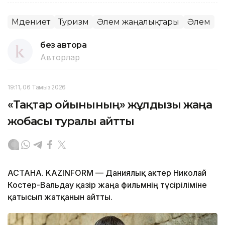
Мәдениет
Туризм
Әлем жаңалықтары
Әлем
без автора
Авторлар
19:11, 06 Тамыз 2026
«Тақтар ойынының» жұлдызы жаңа
жобасы туралы айтты
АСТАНА. KAZINFORM — Даниялық актер Николай
Костер-Вальдау қазір жаңа фильмнің түсіріліміне
қатысып жатқанын айтты.