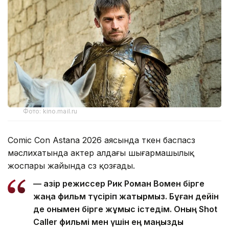
Фото: kino.mail.ru
Comic Con Astana 2026 аясында өткен баспасөз
мәслихатында актер алдағы шығармашылық
жоспары жайында сөз қозғады.
— Қазір режиссер Рик Роман Вомен бірге
жаңа фильм түсіріп жатырмыз. Бұған дейін
де онымен бірге жұмыс істедім. Оның Shot
Caller фильмі мен үшін ең маңызды