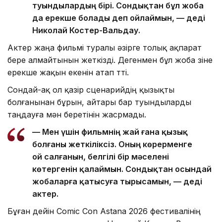
туындылардың бірі. Сондықтан бұл жоба
да ерекше болады деп ойлаймын, — деді
Николай Костер-Вальдау.
Актер жаңа фильмі туралы әзірге толық ақпарат
бере алмайтынын жеткізді. Дегенмен бұл жоба өзіне
ерекше жақын екенін атап өтті.
Сондай-ақ ол қазір сценарийдің қызықты
болғанынан бұрын, айтары бар туындыларды
таңдауға мән беретінін жасрмады.
— Мен үшін фильмнің жай ғана қызық
болғаны жеткіліксіз. Оның көрерменге
ой салғанын, белгілі бір мәселені
көтергенін қалаймын. Сондықтан осындай
жобаларға қатысуға тырысамын, — деді
актер.
Бұған дейін Comic Con Astana 2026 фестивалінің