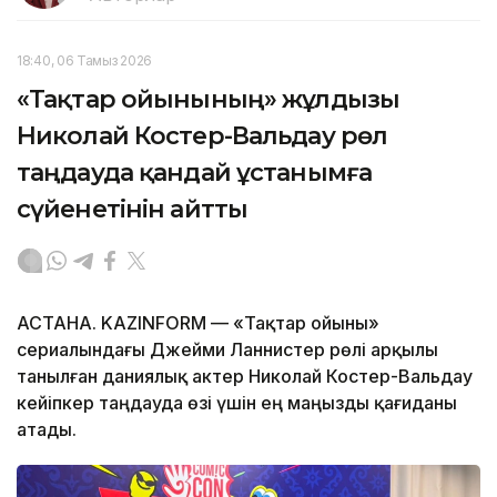
18:40, 06 Тамыз 2026
«Тақтар ойынының» жұлдызы
Николай Костер-Вальдау рөл
таңдауда қандай ұстанымға
сүйенетінін айтты
АСТАНА. KAZINFORM — «Тақтар ойыны»
сериалындағы Джейми Ланнистер рөлі арқылы
танылған даниялық актер Николай Костер-Вальдау
кейіпкер таңдауда өзі үшін ең маңызды қағиданы
атады.