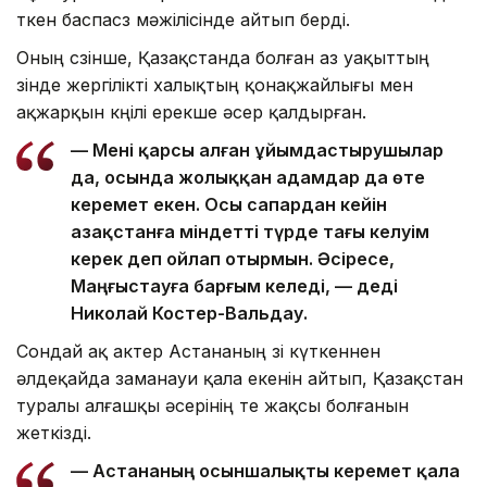
өткен баспасөз мәжілісінде айтып берді.
Оның сөзінше, Қазақстанда болған аз уақыттың
өзінде жергілікті халықтың қонақжайлығы мен
ақжарқын көңілі ерекше әсер қалдырған.
— Мені қарсы алған ұйымдастырушылар
да, осында жолыққан адамдар да өте
керемет екен. Осы сапардан кейін
Қазақстанға міндетті түрде тағы келуім
керек деп ойлап отырмын. Әсіресе,
Маңғыстауға барғым келеді, — деді
Николай Костер-Вальдау.
Сондай ақ актер Астананың өзі күткеннен
әлдеқайда заманауи қала екенін айтып, Қазақстан
туралы алғашқы әсерінің өте жақсы болғанын
жеткізді.
— Астананың осыншалықты керемет қала