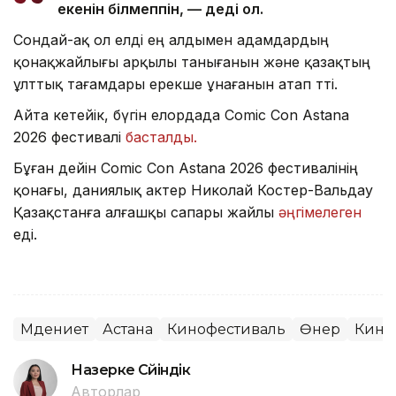
екенін білмеппін, — деді ол.
Сондай-ақ ол елді ең алдымен адамдардың
қонақжайлығы арқылы танығанын және қазақтың
ұлттық тағамдары ерекше ұнағанын атап өтті.
Айта кетейік, бүгін елордада Comic Con Astana
2026 фестивалі
басталды.
Бұған дейін Comic Con Astana 2026 фестивалінің
қонағы, даниялық актер Николай Костер-Вальдау
Қазақстанға алғашқы сапары жайлы
әңгімелеген
еді.
Мәдениет
Астана
Кинофестиваль
Өнер
Кино
Назерке Сүйіндік
Авторлар