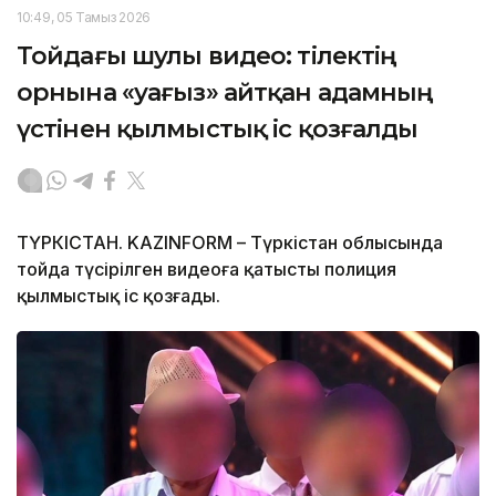
10:49, 05 Тамыз 2026
Тойдағы шулы видео: тілектің
орнына «уағыз» айтқан адамның
үстінен қылмыстық іс қозғалды
ТҮРКІСТАН. KAZINFORM – Түркістан облысында
тойда түсірілген видеоға қатысты полиция
қылмыстық іс қозғады.