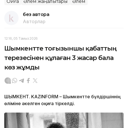
Оқиға
Әлем жаңалықтары
Әлем
без автора
Авторлар
12:16, 05 Тамыз 2026
Шымкентте тоғызыншы қабаттың
терезесінен құлаған 3 жасар бала
көз жұмды
ШЫМКЕНТ. KAZINFORM – Шымкентте бүлдіршіннің
өліміне әкелген оқиға тіркелді.