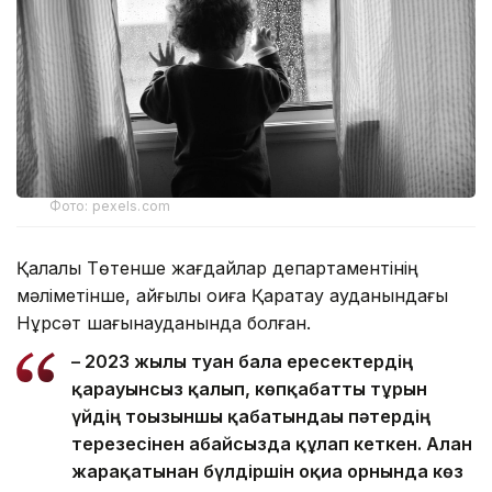
Фото: pexels.com
Қалалық Төтенше жағдайлар департаментінің
мәліметінше, қайғылы оқиға Қаратау ауданындағы
Нұрсәт шағынауданында болған.
– 2023 жылы туған бала ересектердің
қарауынсыз қалып, көпқабатты тұрғын
үйдің тоғызыншы қабатындағы пәтердің
терезесінен абайсызда құлап кеткен. Алған
жарақатынан бүлдіршін оқиға орнында көз