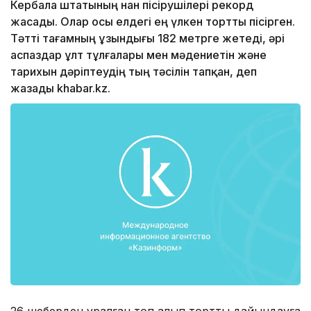
Кербала штатының нан пісірушілері рекорд
жасады. Олар осы елдегі ең үлкен тортты пісірген.
Тәтті тағамның ұзындығы 182 метрге жетеді, әрі
аспаздар ұлт тұлғалары мен мәдениетін және
тарихын дәріптеудің тың тәсілін тапқан, деп
жазады khabar.kz.
26 шеберден құралған топ алып тортты дайындауға