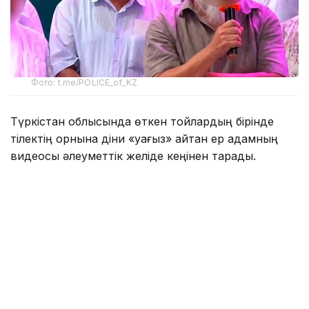
Фото: t.me/POLICE_of_KZ
Түркістан облысында өткен тойлардың бірінде
тілектің орнына діни «уағыз» айтқан ер адамның
видеосы әлеуметтік желіде кеңінен тарады.
Бейнежазбада ол тойларда арақтың қойылмай
жүргенін құптайтынын айтып, ендігі кезекте
музыкадан бас тарту керектігін жеткізген. Сондай-
ақ ерлер мен әйелдердің бірге отыруын шариғатқа
қайшы деп бағалап, мұсылмандардың діни
талаптарды қатаң ұстануы қажет екенін
айтқан.
Ішкі істер министрлігі бұл видеоға қатысты ресми
мәлімдеме жасады.