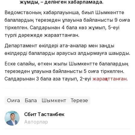
жұмды, – делінген хабарламада.
Ведомствоның хабарлауынша, биыл Шымкентте
балалардың терезеден құлауына байланысты 9 оқиға
тіркелген. Салдарынан 4 бала көз жұмып, 5-еуі
түрлі дәрежеде жарақаттанған.
Департамент өкілдері ата-аналар мен заңды
өкілдерді балаларды қараусыз қалдырмауға шақырды.
Еске салайық, өткен жылы Шымкентте балалардың
терезеден құлауына байланысты 5 оқиға тіркелген.
Салдарынан 3 бала қаза тауып, 2-еуі
жарақаттанған.
Оқиға
Бала
Шымкент
Терезе
Сәбит Тастанбек
Авторлар