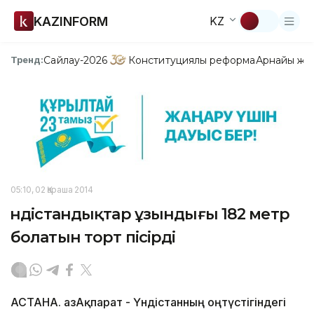
KAZINFORM
KZ
Сайлау-2026
Конституциялық реформа
Арнайы жо
Тренд:
05:10, 02 Қараша 2014
Үндістандықтар ұзындығы 182 метр
болатын торт пісірді
АСТАНА. ҚазАқпарат - Үндістанның оңтүстігіндегі