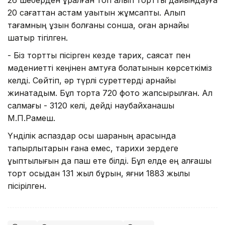
20 сағаттан астам уақытын жұмсапты. Алып
тағамның ұзын болғаны сонша, оған арнайы
шатыр тігілген.
- Біз тортты пісірген кезде тарих, саясат пен
мәдениетті кеңінен қамтуға болатынын көрсеткіміз
келді. Сөйтіп, әр түрлі суреттерді арнайы
жинақтадым. Бұл тортқа 720 фото жапсырылған. Ал
салмағы - 3120 келі, дейді наубайханашы
М.П.Рамеш.
Үнділік аспаздар осы шараның арқасында
тапқырлықтарын ғана емес, тарихи зердеге
ұқыптылығын да паш ете білді. Бұл елде ең алғашқы
торт осыдан 131 жыл бұрын, яғни 1883 жылы
пісірілген.